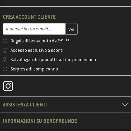
CREA ACCOUNT CLIENTE
Inserisci qui il tuo indirizzo e-mail e crea il tuo account cliente 
Indirizzo e-mail
Regalo di benvenuto da 5€ **
Accesso esclusivo a sconti
Salvataggio dei prodotti sul tuo promemoria
Sorpresa di compleanno
ASSISTENZA CLIENTI
INFORMAZIONI SU BERGFREUNDE