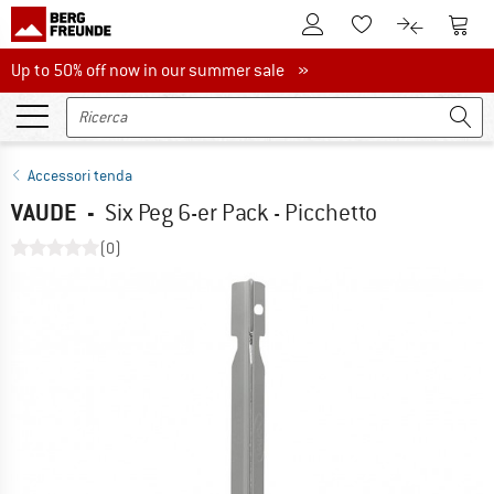
Al conto cliente
Al Ca
Alla lista promemo
Al confront
Up to 50% off now in our summer sale
Up to 50% off now in our summer sale »
Accessori tenda
VAUDE
-
Six Peg 6-er Pack - Picchetto
(0)