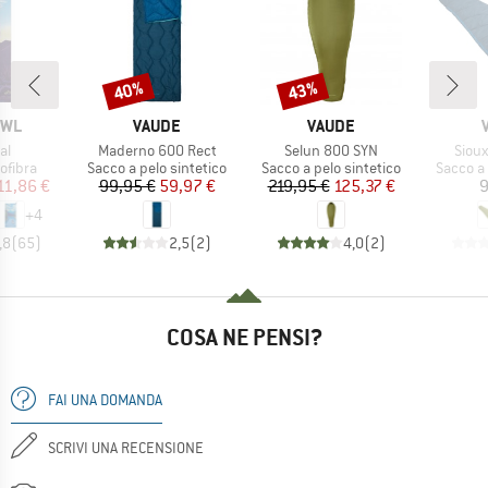
40%
43%
Sconto
Sconto
O
MARCHIO
MARCHIO
OWL
VAUDE
VAUDE
o
Articolo
Articolo
Artic
al
Maderno 600 Rect
Selun 800 SYN
Sioux
prodotti
Gruppo di prodotti
Gruppo di prodotti
Gruppo d
rofibra
Sacco a pelo sintetico
Sacco a pelo sintetico
Sacco a 
ezzo
ezzo ridotto
Prezzo
Prezzo ridotto
Prezzo
Prezzo ridotto
11,86 €
99,95 €
59,97 €
219,95 €
125,37 €
9
+
4
,8
(
65
)
2,5
(
2
)
4,0
(
2
)
COSA NE PENSI?
FAI UNA DOMANDA
SCRIVI UNA RECENSIONE