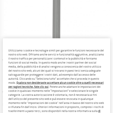
Utilizziamo i cookie e tecnologie simili per garantire le funzioni necessarie del
nostro sito web. Offriamo anche servizi e funzionalità aggiuntive, analizziamo
il nostro traffico per personalizzare i contenuti e la pubblicità e forniamo
Viste dettagliate
funzioni di social media. In questo modo anche i nostri partner dei social
media, della pubblicità e di analisi vengono a conoscenza del vostro utilizzo
del nostro sito web; alcuni dei quali si trovano in paesi terzi senza adeguate
salvaguardie per proteggere i vostri dati, ad esempio dall'accesso delle
autorità. Cliccando su “Seleziona tutto” accettate che si proceda in questo
modo.
Qualora non desideraste accettare alcun cookie oltre a quelli necessari
per ragioni tecniche, fate clic qui
. Potete anche adattare le impostazioni dei
cookie in qualsiasi momento nelle “Impostazioni” e selezionare le singole
Prezzo originale :
Prezzo:
9,00
€
categorie. La vostra autorizzazione è volontaria, non è necessaria ai fini
8,10
€
incl. IVA
dell'utilizzo del presente sito web e può essere revocata in qualunque
momento nelle "Impostazioni dei cookie" nell'area in basso del nostro sito web
Informazioni sui costi di spedizione. Si apre in una
più Spese di spedizione
o rifiutata fin dall'inizio. Ulteriori informazioni in proposito, compresi i rischi di
trasferimenti a paesi terzi, sono disponibili nella nostra informativa sulla
di