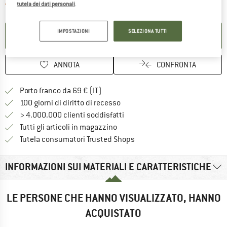
Il link si apre in una casella inf
Articolo purtroppo attualmente esaurito
tutela dei dati personali
.
IMPOSTAZIONI
SELEZIONA TUTTI
ATTIVA LA NOTIFICA
ANNOTA
CONFRONTA
Qui trovi ulteriori informazioni sulle
Porto franco da 69 € (IT)
Vai alla politica di recesso qui 
100 giorni di diritto di recesso
> 4.000.000 clienti soddisfatti
Tutti gli articoli in magazzino
Trovi tutte le informazioni q
Tutela consumatori Trusted Shops
INFORMAZIONI SUI MATERIALI E CARATTERISTICHE
LE PERSONE CHE HANNO VISUALIZZATO, HANNO
ACQUISTATO