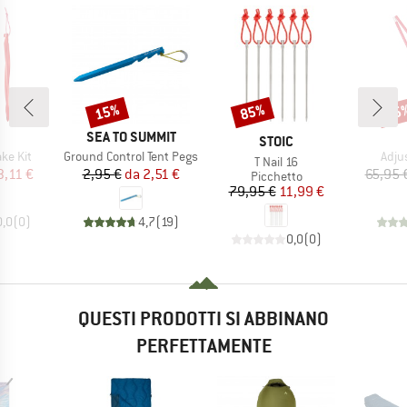
15%
85%
15
Sconto
Sconto
Scon
CHIO
MARCHIO
SEA TO SUMMIT
MARCHIO
STOIC
Articolo
Artic
ke Kit
Ground Control Tent Pegs
Adju
Articolo
T Nail 16
ezzo
ezzo ridotto
Prezzo
Prezzo ridotto
3,11 €
2,95 €
da
2,51 €
65,95 
Gruppo di prodotti
Picchetto
Prezzo
Prezzo ridotto
79,95 €
11,99 €
0,0
(
0
)
4,7
(
19
)
0,0
(
0
)
QUESTI PRODOTTI SI ABBINANO
PERFETTAMENTE