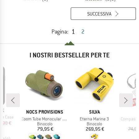
SUCCESSIVA
1
Pagina:
2
I NOSTRI BESTSELLER PER TE
Scon
5%
IO
CK
MARCHIO
MARCHIO
NOCS PROVISIONS
SILVA
ne Case
Articolo
Articolo
Articolo
Zoom Tube Monocular 32mm
Eterna Marine 3
Compass Exp
ezzo
ezzo ridotto
1,98 €
Gruppo di prodotti
Gruppo di prodotti
G
Binocolo
Binocolo
B
Prezzo
Prezzo
79,95 €
269,95 €
74,9