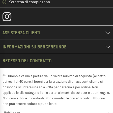
Sorpresa di compleanno
ASSISTENZA CLIENTI
INFORMAZIONI SU BERGFREUNDE
RECESSO DEL CONTRATTO
**Il buono è valido a partire da un valore minimo di acquisto (al netto
dei resi) di 40 euro. I buoni per la creazione di un account cliente si
possono riscuotere una sola volta per persona e per ordine. Non
applicabile alle categorie libri e carte, alimenti da outdoor e buoni regalo.
Non convertibile in contanti. Non cumulabile con altri codici. Il buono
non può essere ceduto o pubblicato.