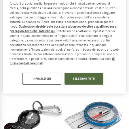
funzioni di social media. In questo modo anche i nostri partner dei social
media, della pubblicità e di analisi vengono a conoscenza del vostro utilizzo
TO THE SALE
del nostro sito web; alcuni dei quali si trovano in paesi terzi senza adeguate
salvaguardie per proteggere i vostri dati, ad esempio dall'accesso delle
autorità. Cliccando su “Seleziona tutto” accettate che si proceda in questo
modo.
Qualora non desideraste accettare alcun cookie oltre a quelli necessari
per ragioni tecniche, fate clic qui
. Potete anche adattare le impostazioni dei
cookie in qualsiasi momento nelle “Impostazioni” e selezionare le singole
categorie. La vostra autorizzazione è volontaria, non è necessaria ai fini
dell'utilizzo del presente sito web e può essere revocata in qualunque
momento nelle "Impostazioni dei cookie" nell'area in basso del nostro sito web
o rifiutata fin dall'inizio. Ulteriori informazioni in proposito, compresi i rischi di
trasferimenti a paesi terzi, sono disponibili nella nostra informativa sulla
di
FIDLOCK
SILVA
tutela dei dati personali
.
Vacuum Ahead Cap Base
Compass Ranger S
Bussola
29,95 €
47,95 €
IMPOSTAZIONI
SELEZIONA TUTTI
(0)
4,3
(8)