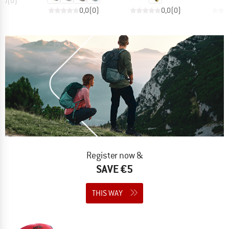
0,0
(
0
)
0,0
(
0
)
0,0
(
0
)
Register now &
SAVE €5
THIS WAY