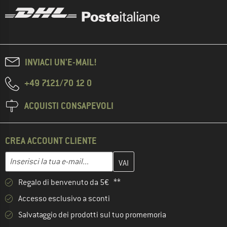
INVIACI UN'E-MAIL!
+49 7121/70 12 0
ACQUISTI CONSAPEVOLI
CREA ACCOUNT CLIENTE
Inserisci qui il tuo indirizzo e-mail e crea il tuo account cliente 
Indirizzo e-mail
Regalo di benvenuto da 5€ **
Accesso esclusivo a sconti
Salvataggio dei prodotti sul tuo promemoria