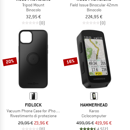
Tripod Mount
Field Issue Binocular 42mm
Binocolo
Binocolo
32,95 €
224,95 €
(0)
(0)
20%
16%
FIDLOCK
HAMMERHEAD
Vacuum Phone Case for iPhone 14 Plus
Karoo
Rivestimento di protezione
Ciclocomputer
29,95 €
23,96 €
499,95 €
419,96 €
(0)
4,5
(2)