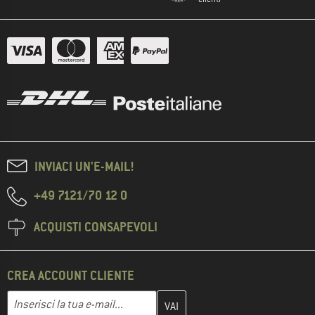
INVIACI UN'E-MAIL!
+49 7121/70 12 0
ACQUISTI CONSAPEVOLI
CREA ACCOUNT CLIENTE
Inserisci qui il tuo indirizzo e-mail e crea il tuo account cliente 
Indirizzo e-mail