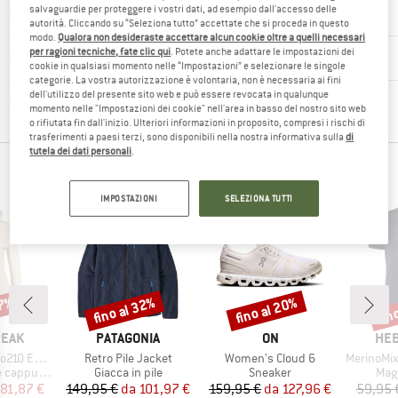
salvaguardie per proteggere i vostri dati, ad esempio dall'accesso delle
Nuotare
autorità. Cliccando su “Seleziona tutto” accettate che si proceda in questo
modo.
Qualora non desideraste accettare alcun cookie oltre a quelli necessari
per ragioni tecniche, fate clic qui
. Potete anche adattare le impostazioni dei
Running
cookie in qualsiasi momento nelle “Impostazioni” e selezionare le singole
categorie. La vostra autorizzazione è volontaria, non è necessaria ai fini
dell'utilizzo del presente sito web e può essere revocata in qualunque
Slackline
momento nelle "Impostazioni dei cookie" nell'area in basso del nostro sito web
o rifiutata fin dall'inizio. Ulteriori informazioni in proposito, compresi i rischi di
trasferimenti a paesi terzi, sono disponibili nella nostra informativa sulla
di
tutela dei dati personali
.
SCELTE TOP PER TE
IMPOSTAZIONI
SELEZIONA TUTTI
37%
fino al 32%
fino al 20%
fin
Sconto
Sconto
Scon
O
MARCHIO
MARCHIO
MAR
PEAK
PATAGONIA
ON
HEB
Articolo
Articolo
Articolo
e. Zip Hoody
Retro Pile Jacket
Women's Cloud 6
MerinoMix150 Pi
tti
Gruppo di prodotti
Gruppo di prodotti
Grup
cappuccio
Giacca in pile
Sneaker
Mag
ezzo
ezzo ridotto
Prezzo
Prezzo ridotto
Prezzo
Prezzo ridotto
81,87 €
149,95 €
da
101,97 €
159,95 €
da
127,96 €
59,95 