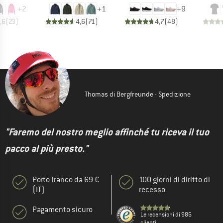
+
2
+
1
+
9
,6
(
23
)
4,6
(
71
)
4,7
(
48
)
Thomas di Bergfreunde - Spedizione
"Faremo del nostro meglio affinché tu riceva il tuo
pacco al più presto."
Porto franco da 69 €
100 giorni di diritto di
(IT)
recesso
Pagamento sicuro
Le recensioni di 986
clienti