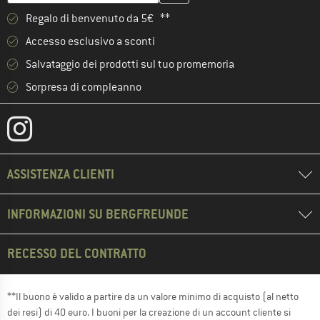
Regalo di benvenuto da 5€ **
Accesso esclusivo a sconti
Salvataggio dei prodotti sul tuo promemoria
Sorpresa di compleanno
ASSISTENZA CLIENTI
INFORMAZIONI SU BERGFREUNDE
RECESSO DEL CONTRATTO
**Il buono è valido a partire da un valore minimo di acquisto (al netto
dei resi) di 40 euro. I buoni per la creazione di un account cliente si