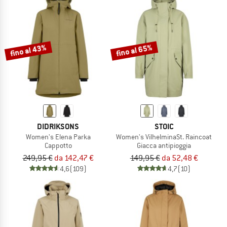
fino al 43%
fino al 65%
DIDRIKSONS
STOIC
Women's Elena Parka
Women's VilhelminaSt. Raincoat
Cappotto
Giacca antipioggia
249,95 €
da 142,47 €
149,95 €
da 52,48 €
4,6
(109)
4,7
(10)