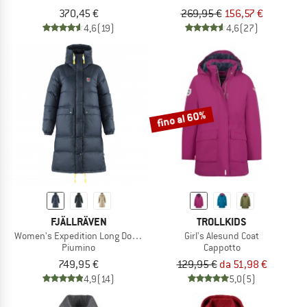
370,45 €
269,95 €
156,57 €
4,6
(19)
4,6
(27)
fino al 60%
FJÄLLRÄVEN
TROLLKIDS
Women's Expedition Long Down Parka
Girl's Alesund Coat
Piumino
Cappotto
749,95 €
129,95 €
da 51,98 €
4,9
(14)
5,0
(5)