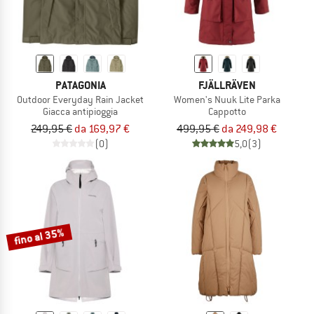
PATAGONIA
FJÄLLRÄVEN
Outdoor Everyday Rain Jacket
Women's Nuuk Lite Parka
Giacca antipioggia
Cappotto
249,95 €
da 169,97 €
499,95 €
da 249,98 €
(0)
5,0
(3)
fino al 35%