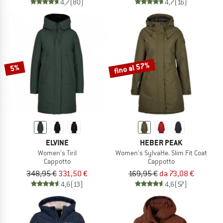
4,7
(80)
4,7
(16)
fino al 57%
5%
ELVINE
HEBER PEAK
Women's Tiril
Women's SylvaHe. Slim Fit Coat
Cappotto
Cappotto
348,95 €
331,50 €
169,95 €
da 73,08 €
4,6
(13)
4,6
(57)