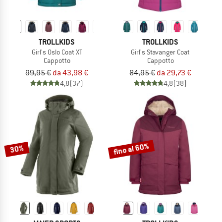
TROLLKIDS
TROLLKIDS
Girl's Oslo Coat XT
Girl's Stavanger Coat
Cappotto
Cappotto
99,95 €
da 43,98 €
84,95 €
da 29,73 €
4,8
(37)
4,8
(38)
fino al 60%
30%