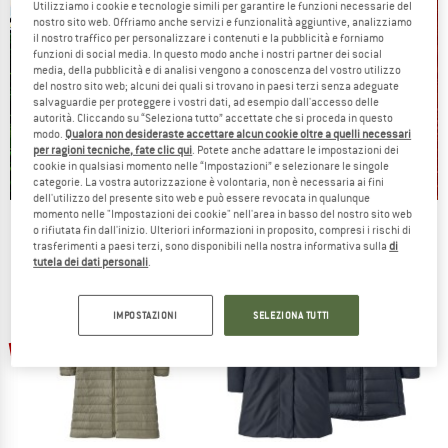
Utilizziamo i cookie e tecnologie simili per garantire le funzioni necessarie del
nostro sito web. Offriamo anche servizi e funzionalità aggiuntive, analizziamo
il nostro traffico per personalizzare i contenuti e la pubblicità e forniamo
funzioni di social media. In questo modo anche i nostri partner dei social
media, della pubblicità e di analisi vengono a conoscenza del vostro utilizzo
del nostro sito web; alcuni dei quali si trovano in paesi terzi senza adeguate
salvaguardie per proteggere i vostri dati, ad esempio dall'accesso delle
autorità. Cliccando su “Seleziona tutto” accettate che si proceda in questo
modo.
Qualora non desideraste accettare alcun cookie oltre a quelli necessari
per ragioni tecniche, fate clic qui
. Potete anche adattare le impostazioni dei
cookie in qualsiasi momento nelle “Impostazioni” e selezionare le singole
categorie. La vostra autorizzazione è volontaria, non è necessaria ai fini
dell'utilizzo del presente sito web e può essere revocata in qualunque
momento nelle "Impostazioni dei cookie" nell'area in basso del nostro sito web
Our summer sale enters its next
o rifiutata fin dall'inizio. Ulteriori informazioni in proposito, compresi i rischi di
phase
trasferimenti a paesi terzi, sono disponibili nella nostra informativa sulla
di
tutela dei dati personali
.
NOW UP TO 50% OFF
IMPOSTAZIONI
SELEZIONA TUTTI
TO THE SALE
fino al 60%