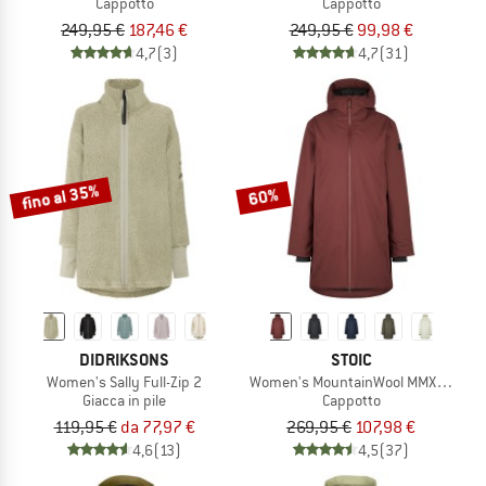
Cappotto
Cappotto
249,95 €
187,46 €
249,95 €
99,98 €
4,7
(3)
4,7
(31)
fino al 35%
60%
DIDRIKSONS
STOIC
Women's Sally Full-Zip 2
Women's MountainWool MMXX. Uppsa
Giacca in pile
Cappotto
119,95 €
da 77,97 €
269,95 €
107,98 €
4,6
(13)
4,5
(37)