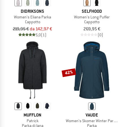
DIDRIKSONS
SELFHOOD
Women's Eliana Parka
Women's Long Puffer
Cappotto
Cappotto
219,95 €
da 142,97 €
269,95 €
5,0
(1)
(0)
42%
MUFFLON
VAUDE
Patrick
Women's Skomer Winter Parka II
Parka di lana
Parka