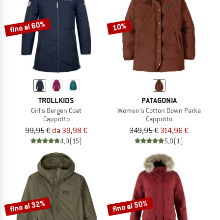
fino al 60%
10%
TROLLKIDS
PATAGONIA
Girl's Bergen Coat
Women's Cotton Down Parka
Cappotto
Cappotto
99,95 €
da 39,98 €
349,95 €
314,96 €
4,9
(15)
5,0
(1)
fino al 32%
fino al 50%