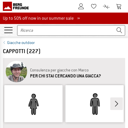
Al conto cliente
Al Ca
Alla lista promemo
Al confront
Up to 50% off now in our summer sale
Up to 50% off now in our summer sale »
Giacche outdoor
CAPPOTTI
(227)
Consulenza per giacche con Marco
PER CHI STAI CERCANDO UNA GIACCA?