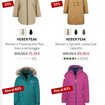
53%
55%
HEBER PEAK
HEBER PEAK
Women's PinedropsHe. Rain Coat II
Women's SylvaHe. Loose Coat
Giacca antipioggia
Cappotto
159,95 €
75,18 €
199,95 €
89,98 €
(0)
4,5
(35)
fino al 60%
fino al 65%