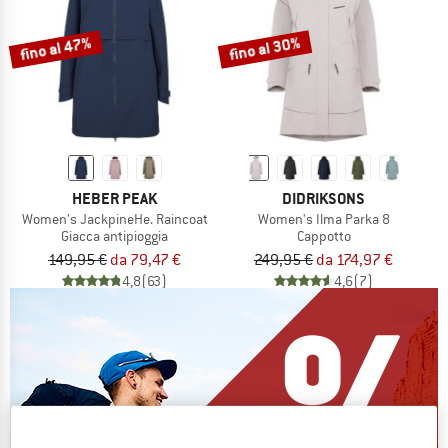
fino al 47%
fino al 30%
HEBER PEAK
DIDRIKSONS
Women's JackpineHe. Raincoat
Women's Ilma Parka 8
Giacca antipioggia
Cappotto
149,95 €
da 79,47 €
249,95 €
da 174,97 €
4,8
(63)
4,6
(7)