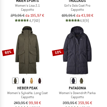
MAIER SPORTS
TROLLKIDS
Women's Lisa 2.1
Girl's Oslo Coat Pro
Cappotto
Cappotto
279,95 €
da 195,97 €
109,95 €
da 43,98 €
4,7
(63)
4,9
(9)
60%
10%
HEBER PEAK
PATAGONIA
Women's SylvaHe. Long Coat
Women's Downdrift Parka
Cappotto
Cappotto
249,95 €
99,98 €
399,95 €
359,96 €