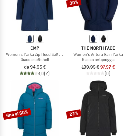
30%
CMP
THE NORTH FACE
Women's Parka Zip Hood Softshell
Women's Antora Rain Parka
Giacca softshell
Giacca antipioggia
da 94,95 €
139,95 €
97,97 €
4,0
(7)
(0)
fino al 60%
22%