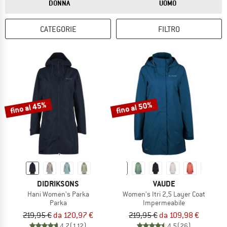
RISPOSTA
RISPOSTA
DONNA
UOMO
CATEGORIE
FILTRO
fino al 45%
fino al 50%
DIDRIKSONS
VAUDE
Hani Women's Parka
Women's Itri 2,5 Layer Coat
Parka
Impermeabile
219,95 €
da 120,97 €
219,95 €
da 109,98 €
4,7
(112)
4,5
(26)