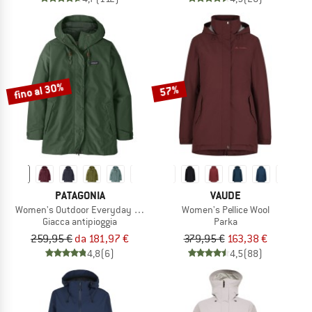
fino al 30%
57%
PATAGONIA
VAUDE
Women's Outdoor Everyday Rain Jacket
Women's Pellice Wool
Giacca antipioggia
Parka
259,95 €
da 181,97 €
379,95 €
163,38 €
4,8
(6)
4,5
(88)