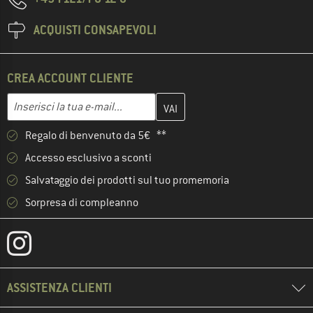
ACQUISTI CONSAPEVOLI
CREA ACCOUNT CLIENTE
Inserisci qui il tuo indirizzo e-mail e crea il tuo account cliente 
Indirizzo e-mail
Regalo di benvenuto da 5€ **
Accesso esclusivo a sconti
Salvataggio dei prodotti sul tuo promemoria
Sorpresa di compleanno
ASSISTENZA CLIENTI