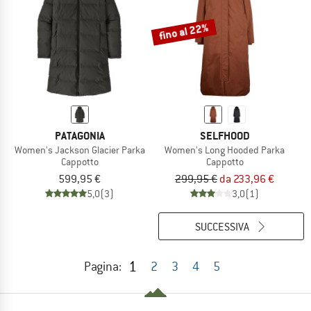
fino al 22%
PATAGONIA
SELFHOOD
Women's Jackson Glacier Parka
Women's Long Hooded Parka
Cappotto
Cappotto
599,95 €
299,95 €
da 233,96 €
5,0
(3)
3,0
(1)
SUCCESSIVA
1
Pagina:
2
3
4
5