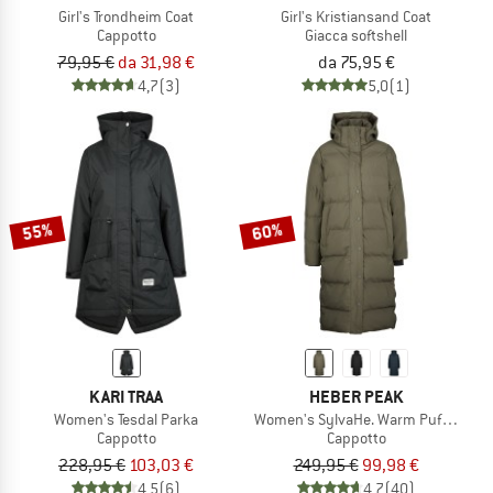
Girl's Trondheim Coat
Girl's Kristiansand Coat
Cappotto
Giacca softshell
79,95 €
da 31,98 €
da 75,95 €
4,7
(3)
5,0
(1)
55%
60%
KARI TRAA
HEBER PEAK
Women's Tesdal Parka
Women's SylvaHe. Warm Puff Coat
Cappotto
Cappotto
228,95 €
103,03 €
249,95 €
99,98 €
4,5
(6)
4,7
(40)