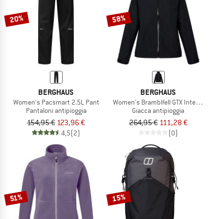
20%
58%
BERGHAUS
BERGHAUS
Women's Pacsmart 2.5L Pant
Women's Bramblfell GTX Interactive 
Pantaloni antipioggia
Giacca antipioggia
154,95 €
123,96 €
264,95 €
111,28 €
4,5
(2)
(0)
15%
51%