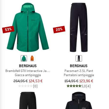
53%
20%
BERGHAUS
BERGHAUS
Bramblfell GTX Interactive Jacket
Pacsmart 2.5L Pant
Giacca antipioggia
Pantaloni antipioggia
264,95 €
124,53 €
154,95 €
123,96 €
(0)
5,0
(4)