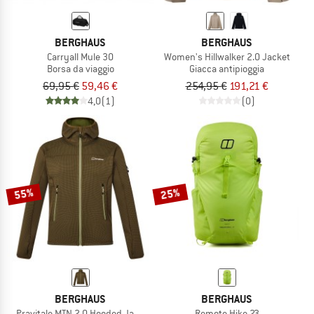
BERGHAUS
BERGHAUS
Carryall Mule 30
Women's Hillwalker 2.0 Jacket
Borsa da viaggio
Giacca antipioggia
69,95 €
59,46 €
254,95 €
191,21 €
4,0
(1)
(0)
55%
25%
BERGHAUS
BERGHAUS
Pravitale MTN 2.0 Hooded Jacket
Remote Hike 23