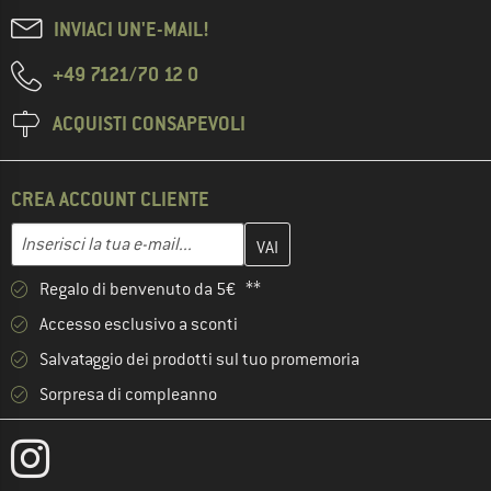
INVIACI UN'E-MAIL!
+49 7121/70 12 0
ACQUISTI CONSAPEVOLI
CREA ACCOUNT CLIENTE
Inserisci qui il tuo indirizzo e-mail e crea il tuo account cliente 
Indirizzo e-mail
Regalo di benvenuto da 5€ **
Accesso esclusivo a sconti
Salvataggio dei prodotti sul tuo promemoria
Sorpresa di compleanno