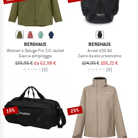
BERGHAUS
BERGHAUS
Women's Deluge Pro 3.0 Jacket
Arrow U30 AU
Giacca antipioggia
Zaino da escursionismo
139,95 €
da 62,98 €
124,95 €
106,21 €
(0)
(0)
15%
25%