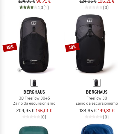
124,95 €
98,71 €
124,95 €
106,21 €
4,0
(1)
(0)
19%
19%
BERGHAUS
BERGHAUS
3D Freeflow 30+5
Freeflow 30
Zaino da escursionismo
Zaino da escursionismo
204,95 €
166,01 €
184,95 €
149,81 €
(0)
(0)