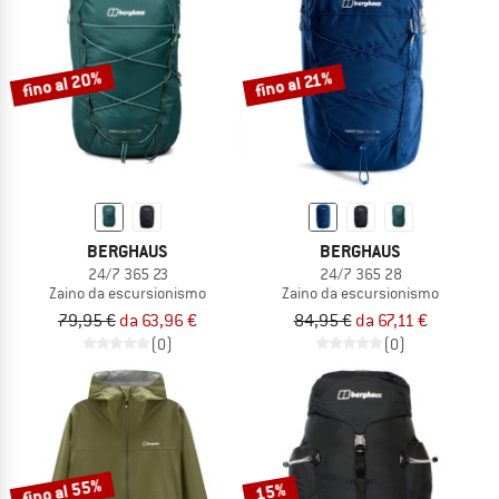
fino al 20%
fino al 21%
BERGHAUS
BERGHAUS
24/7 365 23
24/7 365 28
Zaino da escursionismo
Zaino da escursionismo
79,95 €
da 63,96 €
84,95 €
da 67,11 €
(0)
(0)
fino al 55%
15%