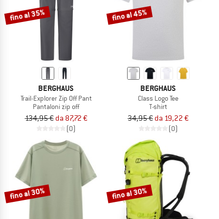
fino al 35%
fino al 45%
BERGHAUS
BERGHAUS
Trail-Explorer Zip Off Pant
Class Logo Tee
Pantaloni zip off
T-shirt
134,95 €
da 87,72 €
34,95 €
da 19,22 €
(0)
(0)
fino al 30%
fino al 30%