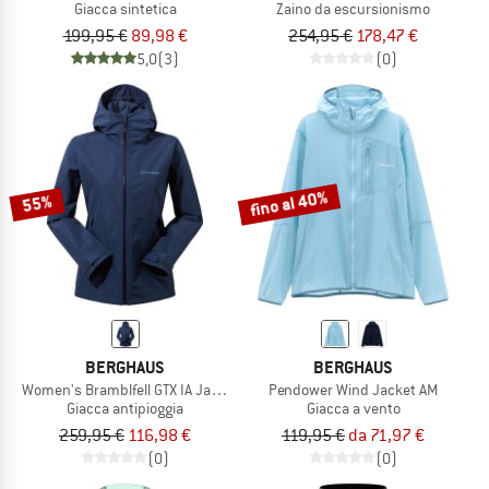
Giacca sintetica
Zaino da escursionismo
199,95 €
89,98 €
254,95 €
178,47 €
5,0
(3)
(0)
fino al 40%
55%
BERGHAUS
BERGHAUS
Women's Bramblfell GTX IA Jacket
Pendower Wind Jacket AM
Giacca antipioggia
Giacca a vento
259,95 €
116,98 €
119,95 €
da 71,97 €
(0)
(0)