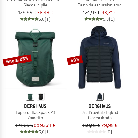
Giacca in pile
Zaino da escursionismo
129,95 €
58,48 €
124,95 €
93,71 €
5,0
(1)
5,0
(1)
fino al 25%
50%
BERGHAUS
BERGHAUS
Explorer Backpack 23
Urb Pravitale Hybrid
Zainetto
Giacca ibrida
124,95 €
da 93,71 €
159,95 €
79,98 €
5,0
(1)
(0)