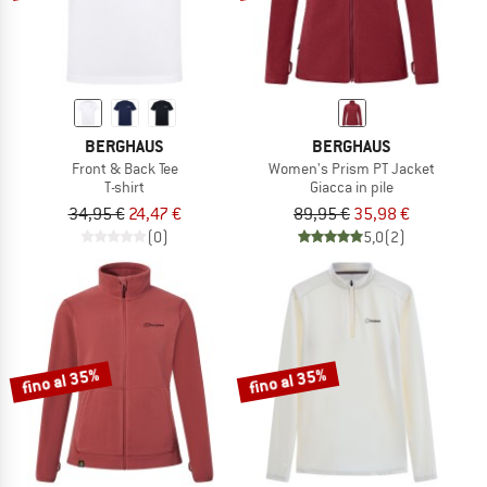
BERGHAUS
BERGHAUS
Front & Back Tee
Women's Prism PT Jacket
T-shirt
Giacca in pile
34,95 €
24,47 €
89,95 €
35,98 €
(0)
5,0
(2)
fino al 35%
fino al 35%