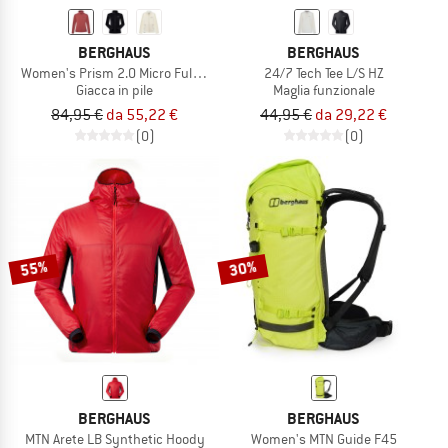
BERGHAUS
BERGHAUS
Women's Prism 2.0 Micro Fullzip
24/7 Tech Tee L/S HZ
Giacca in pile
Maglia funzionale
84,95 €
da 55,22 €
44,95 €
da 29,22 €
(0)
(0)
55%
30%
BERGHAUS
BERGHAUS
MTN Arete LB Synthetic Hoody
Women's MTN Guide F45