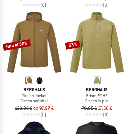
(0)
(0)
fino al 30%
53%
BERGHAUS
BERGHAUS
Skelbo Jacket
Prism PT HZ
Giacca softshell
Giacca in pile
139,95 €
da 97,97 €
79,95 €
37,58 €
(0)
(0)