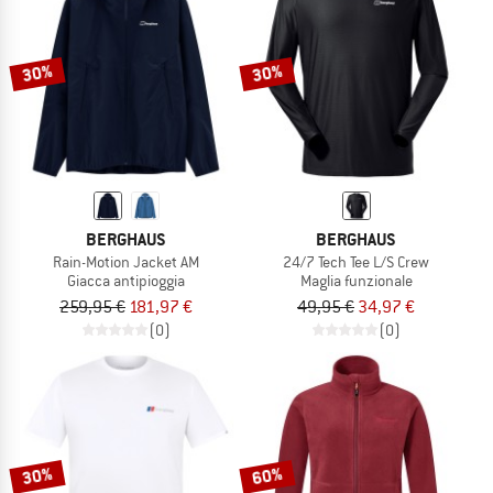
30%
30%
BERGHAUS
BERGHAUS
Rain-Motion Jacket AM
24/7 Tech Tee L/S Crew
Giacca antipioggia
Maglia funzionale
259,95 €
181,97 €
49,95 €
34,97 €
(0)
(0)
30%
60%