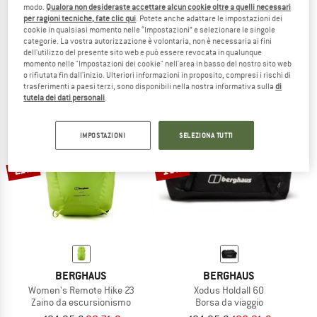
modo.
Qualora non desideraste accettare alcun cookie oltre a quelli necessari
BERGHAUS
BERGHAUS
per ragioni tecniche, fate clic qui
. Potete anche adattare le impostazioni dei
cookie in qualsiasi momento nelle “Impostazioni” e selezionare le singole
Women's Deluge 2.0
Deluge Pro 3.0 Jacket
categorie. La vostra autorizzazione è volontaria, non è necessaria ai fini
Pantaloni antipioggia
Giacca antipioggia
dell'utilizzo del presente sito web e può essere revocata in qualunque
89,95 €
71,96 €
139,95 €
da 55,98 €
momento nelle "Impostazioni dei cookie" nell'area in basso del nostro sito web
5,0
(5)
(0)
o rifiutata fin dall'inizio. Ulteriori informazioni in proposito, compresi i rischi di
trasferimenti a paesi terzi, sono disponibili nella nostra informativa sulla
di
tutela dei dati personali
.
IMPOSTAZIONI
SELEZIONA TUTTI
15%
21%
BERGHAUS
BERGHAUS
Women's Remote Hike 23
Xodus Holdall 60
Zaino da escursionismo
Borsa da viaggio