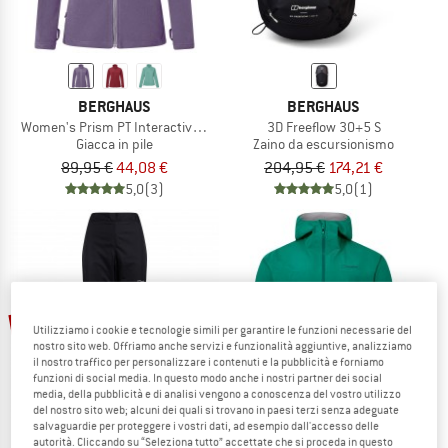
BERGHAUS
BERGHAUS
Women's Prism PT Interactive Jacket
3D Freeflow 30+5 S
Giacca in pile
Zaino da escursionismo
89,95 €
44,08 €
204,95 €
174,21 €
5,0
(3)
5,0
(1)
fino al 60%
20%
Utilizziamo i cookie e tecnologie simili per garantire le funzioni necessarie del
nostro sito web. Offriamo anche servizi e funzionalità aggiuntive, analizziamo
il nostro traffico per personalizzare i contenuti e la pubblicità e forniamo
funzioni di social media. In questo modo anche i nostri partner dei social
media, della pubblicità e di analisi vengono a conoscenza del vostro utilizzo
del nostro sito web; alcuni dei quali si trovano in paesi terzi senza adeguate
salvaguardie per proteggere i vostri dati, ad esempio dall'accesso delle
autorità. Cliccando su “Seleziona tutto” accettate che si proceda in questo