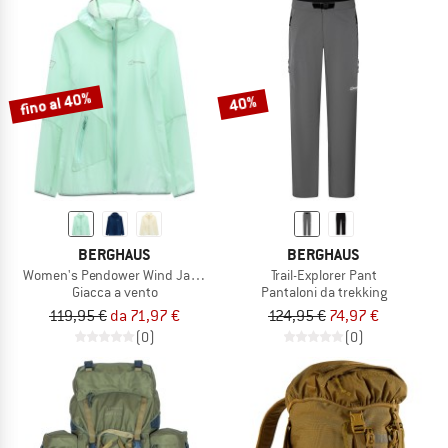
fino al 40%
40%
BERGHAUS
BERGHAUS
Women's Pendower Wind Jacket AF
Trail-Explorer Pant
Giacca a vento
Pantaloni da trekking
119,95 €
da 71,97 €
124,95 €
74,97 €
(0)
(0)