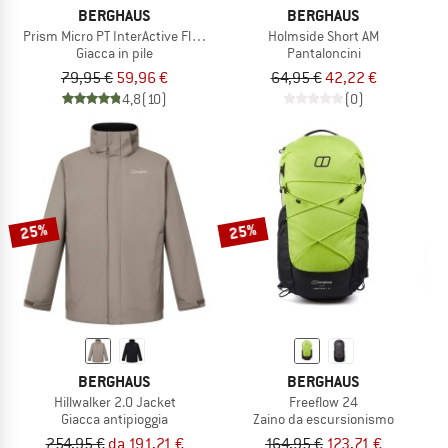
BERGHAUS
BERGHAUS
Prism Micro PT InterActive Fleece Jacket
Holmside Short AM
Giacca in pile
Pantaloncini
79,95 €
59,96 €
64,95 €
42,22 €
4,8
(10)
(0)
25%
25%
BERGHAUS
BERGHAUS
Hillwalker 2.0 Jacket
Freeflow 24
Giacca antipioggia
Zaino da escursionismo
254,95 €
da 191,21 €
164,95 €
123,71 €