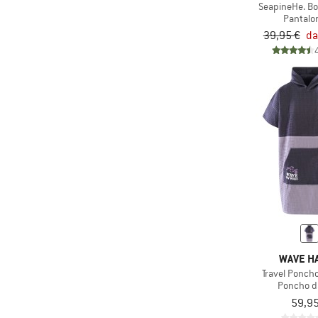
(3)
Stoic
SeapineHe. B
Pantalo
(1)
Sunday Afternoons
39,95 €
da
(2)
TWOTHIRDS
(4)
Volcom
(21)
Wave Hawaii
WAVE HA
Travel Poncho
Poncho d
59,95