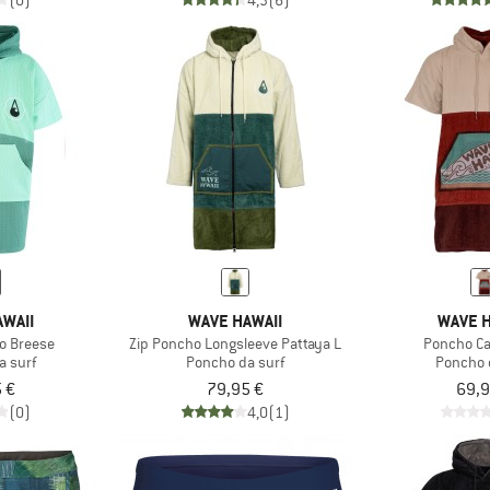
(0)
4,3
(6)
WAII
WAVE HAWAII
WAVE H
ho Breese
Zip Poncho Longsleeve Pattaya L
Poncho C
a surf
Poncho da surf
Poncho 
 €
79,95 €
69,9
(0)
4,0
(1)