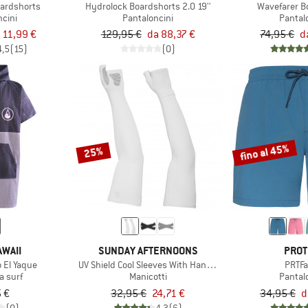
oardshorts
Hydrolock Boardshorts 2.0 19''
Wavefarer B
ncini
Pantaloncini
Pantal
 11,99 €
129,95 €
da 88,37 €
74,95 €
d
4,5
(15)
(0)
fino al 45%
25%
WAII
SUNDAY AFTERNOONS
PROT
 El Yaque
UV Shield Cool Sleeves With Hand Cover
PRTFa
a surf
Manicotti
Pantal
 €
32,95 €
24,71 €
34,95 €
d