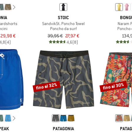
NIA
STOIC
BONG
ardshorts
SandvikSt. Poncho Towel
Naram 
ncini
Poncho da surf
Poncho 
 29,98 €
39,95 €
27,97 €
134,
4,8
(4)
4,6
(8)
fino al 32%
fino al 30%
PEAK
PATAGONIA
PATAG