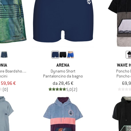
NIA
ARENA
WAVE H
re Boardshorts 18''
Dynamo Short
Poncho 
ncini
Pantaloncino da bagno
Poncho 
 59,96 €
da 28,45 €
69,9
(0)
5,0
(2)