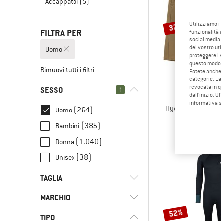
Accappatoi
(5)
Utilizziamo i
37%
FILTRA PER
funzionalità 
social media.
del vostro ut
Uomo
proteggere i 
questo modo
Rimuovi tutti i filtri
Potete anche 
categorie. La
revocata in q
SESSO
1
dall'inizio. U
PATAGO
informativa 
Hydropeak Hybrid 
(264)
Uomo
Pantalo
(385)
Bambini
84,95 €
5
(1.040)
Donna
(38)
Unisex
TAGLIA
MARCHIO
UNI
XXS
XS
S
M
52%
TIPO