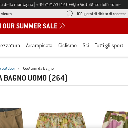
Chiamaci al numero
ici della montagna
|
+49 7121/70 12 0
FAQ e Aiuto
Stato dell’ordine
Qui trovi le informazioni di pagamento! Si apre in una casella informa
V
 sicuro
100 giorni di diritto di recesso
rezzatura
Arrampicata
Ciclismo
Sci
Tutti gli sport
o outdoor
/
Costumi da bagno
DA BAGNO UOMO
(264)