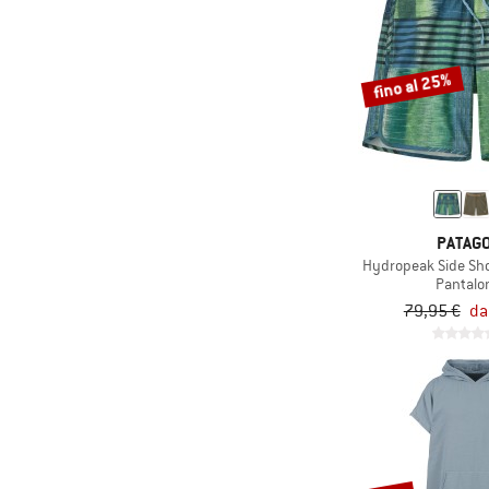
fino al 25%
PATAGO
Hydropeak Side Sho
Pantalo
79,95 €
da