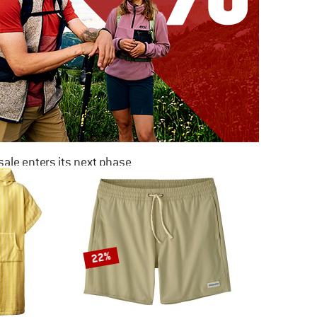
ale enters its next phase
NOW UP TO 50% OFF
TO THE SALE
22%