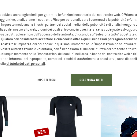
 cookie e tecnologie simili per garantire le funzioni necessarie del nostro sito web. Offriamo 
22%
22%
aggiuntive, analizziamo il nostro traffico per personalizzare i contenuti e la pubblicità e forn
 In questo modo anche i nostri partner dei social media, della pubblicità e di analisi vengon
ilizzo del nostro sito web; alcuni dei quali si trovano in paesi terzi senza adeguate salvaguard
vostri dati, ad esempio dall'accesso delle autorità. Cliccando su “Seleziona tutto” accettate 
.
Qualora non desideraste accettare alcun cookie oltre a quelli necessari per ragioni tecniche,
adattare le impostazioni dei cookie in qualsiasi momento nelle “Impostazioni” e selezionare 
 vostra autorizzazione è volontaria, non è necessaria ai fini dell'utilizzo del presente sito w
ualunque momento nelle "Impostazioni dei cookie" nell'area in basso del nostro sito web o rifi
lteriori informazioni in proposito, compresi i rischi di trasferimenti a paesi terzi, sono disponib
NIA
PATAGONIA
PATAG
sulla
di tutela dei dati personali
.
Walk Shorts 18''
Baggies Shorts
Baggies
ncini
Pantaloncini
Pantal
3,52 €
64,95 €
50,66 €
64,95 €
IMPOSTAZIONI
SELEZIONA TUTTI
(0)
4,8
(9)
52%