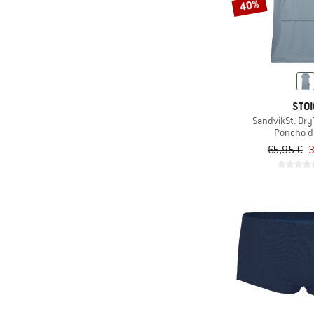
40%
STOI
SandvikSt. Dr
Poncho d
65,95 €
3