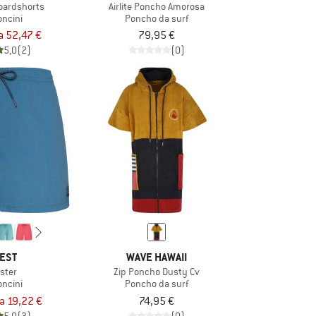
oardshorts
Airlite Poncho Amorosa
oncini
Poncho da surf
a 52,47 €
79,95 €
5,0
(2)
(0)
EST
WAVE HAWAII
ster
Zip Poncho Dusty Cv
oncini
Poncho da surf
a 19,22 €
74,95 €