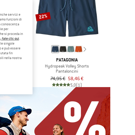
anche servizi e
22%
iamo funzioni di
o a conoscenza
ie per
che si proceda in
 fate clic qui
.
le singole
eb e può essere
utata fin
ili nella nostra
ONIA
PATAGONIA
 Longs
Hydropeak Volley Shorts
oncini
Pantaloncini
50,66 €
74,95 €
58,46 €
5,0
(6)
5,0
(1)