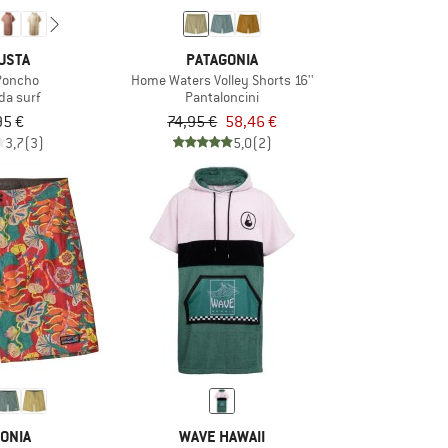
USTA
PATAGONIA
Poncho
Home Waters Volley Shorts 16''
da surf
Pantaloncini
95 €
74,95 €
58,46 €
3,7
(3)
5,0
(2)
ONIA
WAVE HAWAII