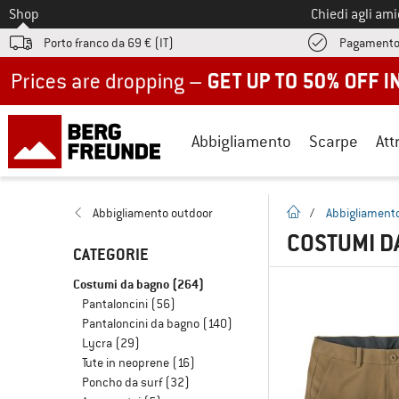
Allo
Shop
Chiedi agli am
Porto franco da 69 € (IT)
Pagamento
Up to 50% off now in our summer sale
Abbigliamento
Scarpe
Att
pagina iniziale
Abbigliamento outdoor
/
Abbigliament
COSTUMI 
CATEGORIE
Costumi da bagno
(264)
Pantaloncini
(56)
Pantaloncini da bagno
(140)
Lycra
(29)
Tute in neoprene
(16)
Poncho da surf
(32)