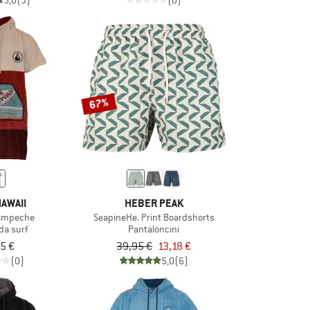
5,0
(3)
(0)
67%
AWAII
HEBER PEAK
ampeche
SeapineHe. Print Boardshorts
da surf
Pantaloncini
5 €
39,95 €
13,18 €
(0)
5,0
(6)