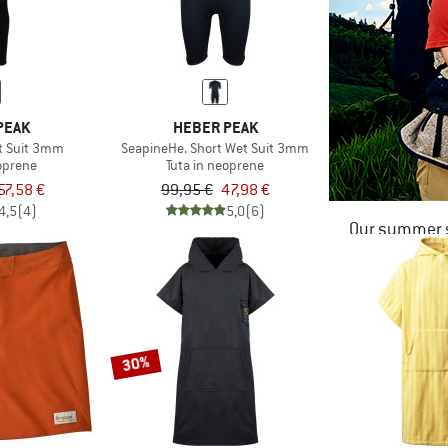
PEAK
HEBER PEAK
t Suit 3mm
SeapineHe. Short Wet Suit 3mm
oprene
Tuta in neoprene
57,58 €
99,95 €
47,98 €
4,5
(4)
5,0
(6)
Our summer s
30%