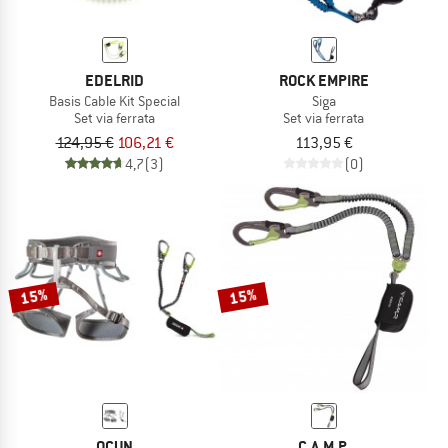
EDELRID
ROCK EMPIRE
Basis Cable Kit Special
Siga
Set via ferrata
Set via ferrata
124,95 €
106,21 €
113,95 €
4,7
(3)
(0)
15%
15%
OCUN
C.A.M.P.