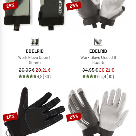
25%
25%
EDELRID
EDELRID
Work Glove Open II
Work Glove Closed II
Guanti
Guanti
26,95 €
20,21 €
34,95 €
26,21 €
4,8
(33)
4,4
(10)
10%
25%