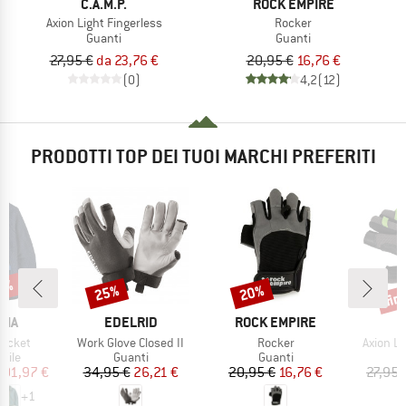
C.A.M.P.
ROCK EMPIRE
Axion Light Fingerless
Rocker
Guanti
Guanti
27,95 €
da 23,76 €
20,95 €
16,76 €
(0)
4,2
(12)
PRODOTTI TOP DEI TUOI MARCHI PREFERITI
32%
fin
25%
20%
Sconto
Sconto
Scon
O
MARCHIO
MARCHIO
M
NIA
EDELRID
ROCK EMPIRE
C
Articolo
Articolo
Articolo
Jacket
Work Glove Closed II
Rocker
Axion Li
 prodotti
Gruppo di prodotti
Gruppo di prodotti
 pile
Guanti
Guanti
ezzo
ezzo ridotto
Prezzo
Prezzo ridotto
Prezzo
Prezzo ridotto
101,97 €
34,95 €
26,21 €
20,95 €
16,76 €
27,95 
+
1