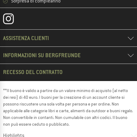
Sorpresa di compleanno
ASSISTENZA CLIENTI
INFORMAZIONI SU BERGFREUNDE
RECESSO DEL CONTRATTO
**Il buono è valido a partire da un valore minimo di acquisto (al netto
dei resi) di 40 euro. I buoni per la creazione di un account cliente si
possono riscuotere una sola volta per persona e per ordine. Non
applicabile alle categorie libri e carte, alimenti da outdoor e buoni regalo.
Non convertibile in contanti. Non cumulabile con altri codici. Il buono
non può essere ceduto o pubblicato.
Highlights