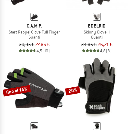
C.A.M.P.
EDELRID
Start Rappel Glove Full Finger
Skinny Glove II
Guanti
Guanti
30,95 €
27,86 €
34,95 €
26,21 €
4,5
(10)
4,8
(8)
fino al 15%
20%