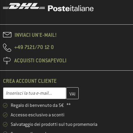
INVIACI UN'E-MAIL!
+49 7121/70 12 0
ACQUISTI CONSAPEVOLI
CREA ACCOUNT CLIENTE
Inserisci qui il tuo indirizzo e-mail e crea il tuo account cliente 
Indirizzo e-mail
Regalo di benvenuto da 5€ **
Accesso esclusivo a sconti
Salvataggio dei prodotti sul tuo promemoria