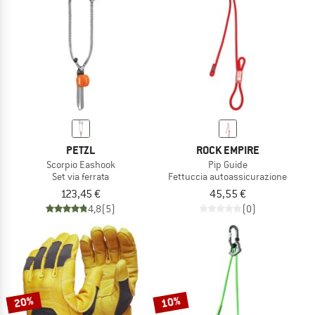
TO THE SALE
PETZL
ROCK EMPIRE
Scorpio Eashook
Pip Guide
Set via ferrata
Fettuccia autoassicurazione
123,45 €
45,55 €
4,8
(5)
(0)
20%
10%