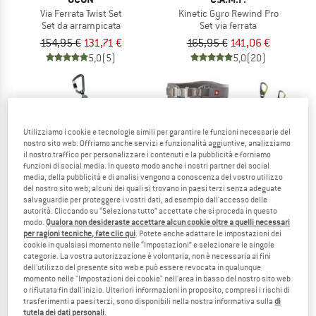
Via Ferrata Twist Set
Kinetic Gyro Rewind Pro
Set da arrampicata
Set via ferrata
154,95 €
131,71 €
165,95 €
141,06 €
5,0
(5)
5,0
(20)
Utilizziamo i cookie e tecnologie simili per garantire le funzioni necessarie del
nostro sito web. Offriamo anche servizi e funzionalità aggiuntive, analizziamo
il nostro traffico per personalizzare i contenuti e la pubblicità e forniamo
funzioni di social media. In questo modo anche i nostri partner dei social
media, della pubblicità e di analisi vengono a conoscenza del vostro utilizzo
del nostro sito web; alcuni dei quali si trovano in paesi terzi senza adeguate
salvaguardie per proteggere i vostri dati, ad esempio dall'accesso delle
autorità. Cliccando su “Seleziona tutto” accettate che si proceda in questo
modo.
Qualora non desideraste accettare alcun cookie oltre a quelli necessari
per ragioni tecniche, fate clic qui
. Potete anche adattare le impostazioni dei
cookie in qualsiasi momento nelle “Impostazioni” e selezionare le singole
ROCK EMPIRE
OCUN
categorie. La vostra autorizzazione è volontaria, non è necessaria ai fini
dell'utilizzo del presente sito web e può essere revocata in qualunque
Pip
Via Ferrata Twist+Chest Set
momento nelle "Impostazioni dei cookie" nell'area in basso del nostro sito web
Set da arrampicata
o rifiutata fin dall'inizio. Ulteriori informazioni in proposito, compresi i rischi di
37,95 €
223,20 €
trasferimenti a paesi terzi, sono disponibili nella nostra informativa sulla
di
tutela dei dati personali
.
4,5
(6)
(0)