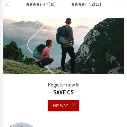
,6
(
71
)
4,4
(
10
)
4,2
(
12
)
Register now &
SAVE €5
THIS WAY