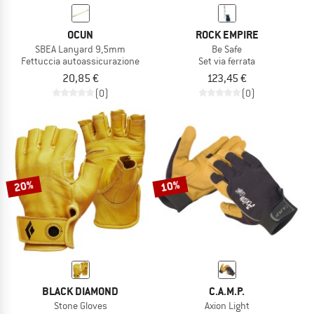
OCUN
ROCK EMPIRE
SBEA Lanyard 9,5mm
Be Safe
Fettuccia autoassicurazione
Set via ferrata
20,85 €
123,45 €
(0)
(0)
20%
10%
BLACK DIAMOND
C.A.M.P.
Stone Gloves
Axion Light