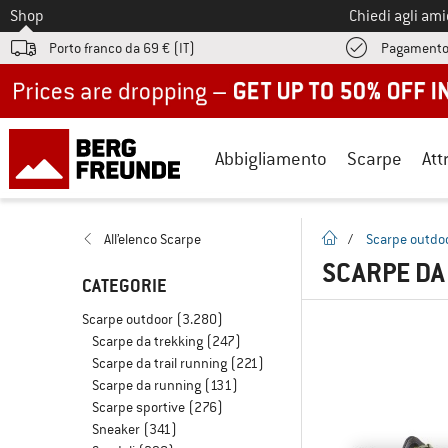
Allo
Shop
Chiedi agli am
Porto franco da 69 € (IT)
Pagamento
Up to 50% off now in our summer sale
Abbigliamento
Scarpe
Att
pagina iniziale
All’elenco Scarpe
/
Scarpe outdo
SCARPE DA
CATEGORIE
Scarpe outdoor
(3.280)
Scarpe da trekking
(247)
Scarpe da trail running
(221)
Scarpe da running
(131)
Scarpe sportive
(276)
Sneaker
(341)