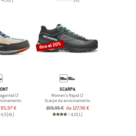
4,5
(2)
(0)
fino al 20%
ONT
SCARPA
gontail LT
Women's Rapid LT
vicinamento
Scarpe da avvicinamento
95,97 €
159,95 €
da 127,96 €
4,5
(41)
4,0
(1)