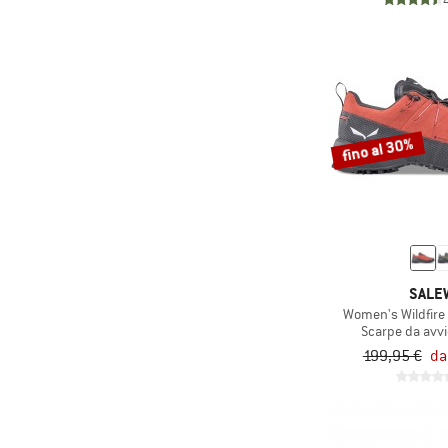
fino al 30%
SALE
Women's Wildfire
Scarpe da avv
199,95 €
da