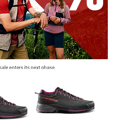
ale enters its next phase
NOW UP TO 50% OFF
TO THE SALE