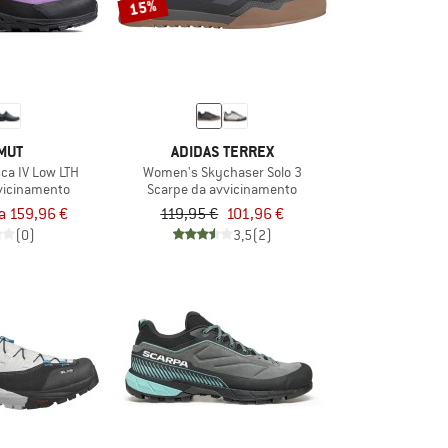
15%
MUT
ADIDAS TERREX
ca IV Low LTH
Women's Skychaser Solo 3
vicinamento
Scarpe da avvicinamento
a 159,96 €
119,95 €
101,96 €
(0)
3,5
(2)