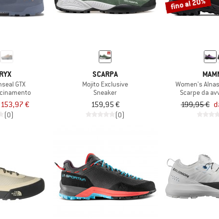
fino al 20%
RYX
SCARPA
MAM
seal GTX
Mojito Exclusive
Women's Alnas
icinamento
Sneaker
Scarpe da av
 153,97 €
159,95 €
199,95 €
d
(0)
(0)