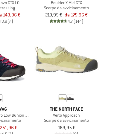
ovo GTX LO
Boulder X Mid GTX
 trekking
Scarpe da avvicinamento
a 143,96 €
219,95 €
da 175,96 €
3,9
(7)
4,7
(144)
WAG
THE NORTH FACE
o Low Bunion GTX
Verto Approach
vicinamento
Scarpe da avvicinamento
251,96 €
169,95 €