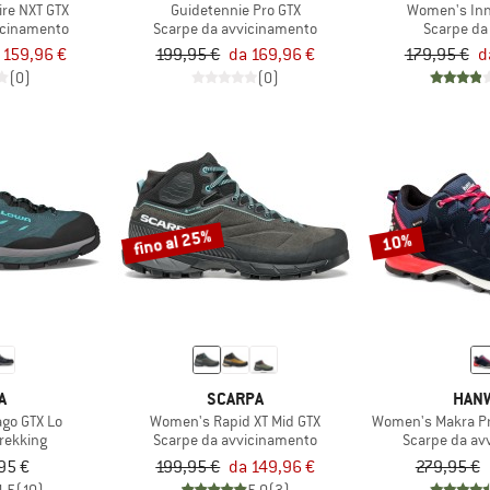
ire NXT GTX
Guidetennie Pro GTX
Women's Inn
icinamento
Scarpe da avvicinamento
Scarpe da
 159,96 €
199,95 €
da 169,96 €
179,95 €
d
(0)
(0)
fino al 25%
10%
A
SCARPA
HAN
go GTX Lo
Women's Rapid XT Mid GTX
Women's Makra Pr
trekking
Scarpe da avvicinamento
Scarpe da av
95 €
199,95 €
da 149,96 €
279,95 €