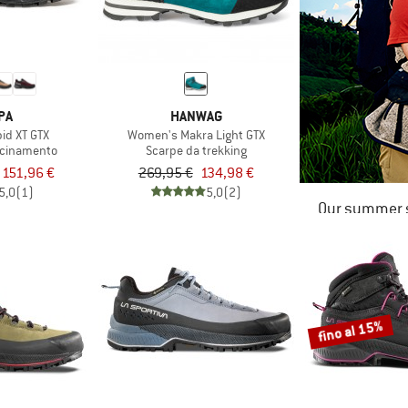
PA
HANWAG
id XT GTX
Women's Makra Light GTX
icinamento
Scarpe da trekking
 151,96 €
269,95 €
134,98 €
5,0
(1)
5,0
(2)
Our summer s
fino al 15%