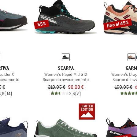
fino al 45%
55%
TIVA
SCARPA
GARM
ulder X
Women's Rapid Mid GTX
Women's Drago
icinamento
Scarpe da avvicinamento
Scarpe da av
5 €
219,95 €
98,98 €
169,95 €
d
4,6
(14)
2,6
(7)