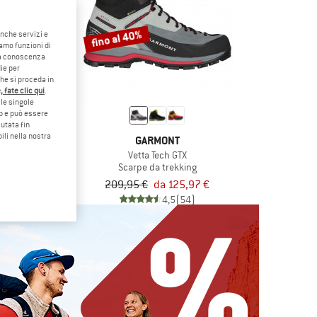
fino al 40%
anche servizi e
iamo funzioni di
o a conoscenza
ie per
che si proceda in
 fate clic qui
.
le singole
eb e può essere
utata fin
ili nella nostra
RTIVA
GARMONT
TX4 Evo
Vetta Tech GTX
vicinamento
Scarpe da trekking
a 165,71 €
209,95 €
da 125,97 €
4,6
(5)
4,5
(54)