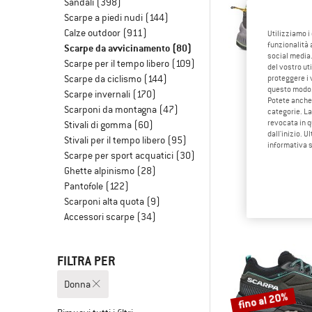
Sandali
(398)
Scarpe a piedi nudi
(144)
Calze outdoor
(911)
Utilizziamo i
funzionalità 
Scarpe da avvicinamento
(80)
social media.
Scarpe per il tempo libero
(109)
del vostro ut
Scarpe da ciclismo
(144)
proteggere i 
questo modo
Scarpe invernali
(170)
Potete anche 
Scarponi da montagna
(47)
categorie. La
revocata in q
Stivali di gomma
(60)
dall'inizio. U
LA SPOR
Stivali per il tempo libero
(95)
informativa 
Women's Tx
Scarpe per sport acquatici
(30)
Scarpe da avv
Ghette alpinismo
(28)
169,9
Pantofole
(122)
Scarponi alta quota
(9)
Accessori scarpe
(34)
FILTRA PER
Donna
fino al 20%