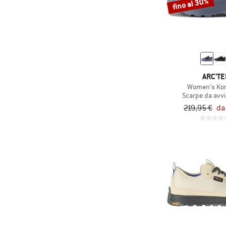
fino al 30%
ARC'TE
Women's Kon
Scarpe da avv
219,95 €
da