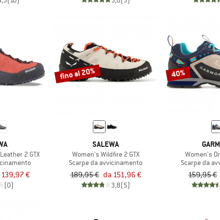
4,5
(10)
5,0
(3)
fino al 20%
40%
WA
SALEWA
GARM
 Leather 2 GTX
Women's Wildfire 2 GTX
Women's Dra
icinamento
Scarpe da avvicinamento
Scarpe da av
 139,97 €
189,95 €
da 151,96 €
159,95 €
(0)
3,8
(5)