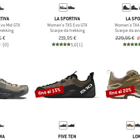
TIVA
LA SPORTIVA
LA SPO
vo Mid GTX
Women's TX5 Evo GTX
Women's TX4 
trekking
Scarpe da trekking
Scarpe da av
5 €
219,95 €
229,95 €
d
(0)
5,0
(1)
fino al 15%
fino al 20%
WA
FIVE TEN
LO