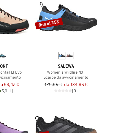
fino al 25%
ONT
SALEWA
ntail LT Evo
Women's Wildfire NXT
vicinamento
Scarpe da avvicinamento
a 93,47 €
179,95 €
da 134,96 €
5,0
(1)
(0)