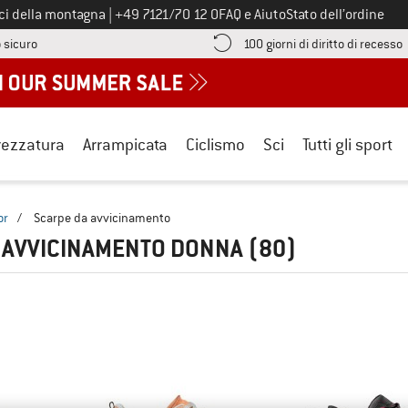
Chiamaci al numero
ici della montagna
|
+49 7121/70 12 0
FAQ e Aiuto
Stato dell’ordine
Qui trovi le informazioni di pagamento! Si apre in una casella informa
V
 sicuro
100 giorni di diritto di recesso
rezzatura
Arrampicata
Ciclismo
Sci
Tutti gli sport
or
/
Scarpe da avvicinamento
 AVVICINAMENTO DONNA
(80)