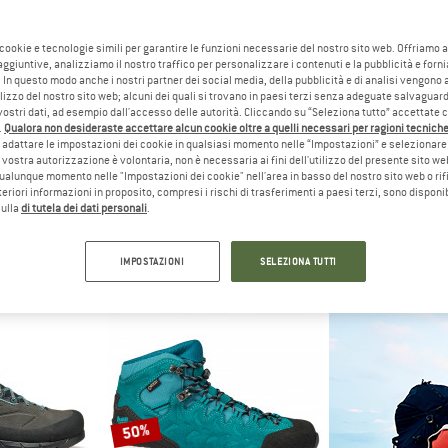
fino al 20%
fino al 15%
 cookie e tecnologie simili per garantire le funzioni necessarie del nostro sito web. Offriamo 
aggiuntive, analizziamo il nostro traffico per personalizzare i contenuti e la pubblicità e forn
 In questo modo anche i nostri partner dei social media, della pubblicità e di analisi vengon
ilizzo del nostro sito web; alcuni dei quali si trovano in paesi terzi senza adeguate salvaguard
vostri dati, ad esempio dall'accesso delle autorità. Cliccando su “Seleziona tutto” accettate 
.
Qualora non desideraste accettare alcun cookie oltre a quelli necessari per ragioni tecniche,
adattare le impostazioni dei cookie in qualsiasi momento nelle “Impostazioni” e selezionare 
 vostra autorizzazione è volontaria, non è necessaria ai fini dell'utilizzo del presente sito w
ualunque momento nelle "Impostazioni dei cookie" nell'area in basso del nostro sito web o rifi
lteriori informazioni in proposito, compresi i rischi di trasferimenti a paesi terzi, sono disponib
TIVA
SCARPA
LA SPO
sulla
di tutela dei dati personali
.
4 Evo ST
Mojito
Women's 
icinamento
Scarpe per il tempo libero
Scarpe da av
5 €
159,95 €
da 127,96 €
194,95 €
d
IMPOSTAZIONI
SELEZIONA TUTTI
5,0
(2)
4,8
(657)
50%