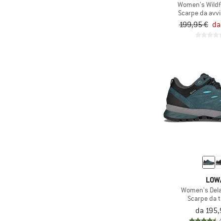
Women's Wildf
Scarpe da avv
199,95 €
da
LOW
Women's Dela
Scarpe da 
da 195,