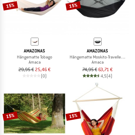
15%
15%
AMAZONAS
AMAZONAS
Hängematte Tobago
Hängematte Moskito-Traveller Extre
Amaca
Amaca
29,95 €
25,46 €
74,95 €
63,71 €
(0)
4,5
(4)
15%
15%