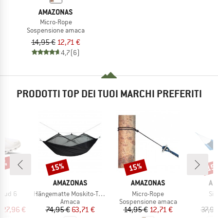
AMAZONAS
Micro-Rope
Sospensione amaca
14,95 €
12,71 €
4,7
(6)
PRODOTTI TOP DEI TUOI MARCHI PREFERITI
20%
15%
15%
15
Sconto
Sconto
Scon
CHIO
MARCHIO
MARCHIO
MA
AMAZONAS
AMAZONAS
AM
Articolo
Articolo
Art
loud 6
Hängematte Moskito-Traveller Extreme
Micro-Rope
Sil
 di prodotti
Gruppo di prodotti
Gruppo di prodotti
er
Amaca
Sospensione amaca
ezzo
ezzo ridotto
Prezzo
Prezzo ridotto
Prezzo
Prezzo ridotto
127,96 €
74,95 €
63,71 €
14,95 €
12,71 €
37,95