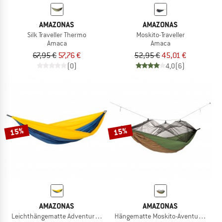
AMAZONAS
AMAZONAS
Silk Traveller Thermo
Moskito-Traveller
Amaca
Amaca
67,95 €
57,76 €
52,95 €
45,01 €
(0)
4,0
(6)
15%
15%
AMAZONAS
AMAZONAS
Leichthängematte Adventure XXL Nemo
Hängematte Moskito-Aventure Ther