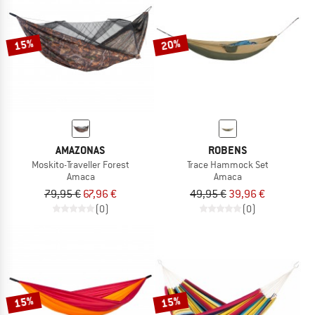
TO THE SALE
15%
20%
AMAZONAS
ROBENS
Moskito-Traveller Forest
Trace Hammock Set
Amaca
Amaca
79,95 €
67,96 €
49,95 €
39,96 €
(0)
(0)
15%
15%