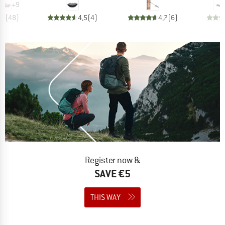
+
9
,7
(
48
)
4,5
(
4
)
4,7
(
6
)
Register now &
SAVE €5
THIS WAY