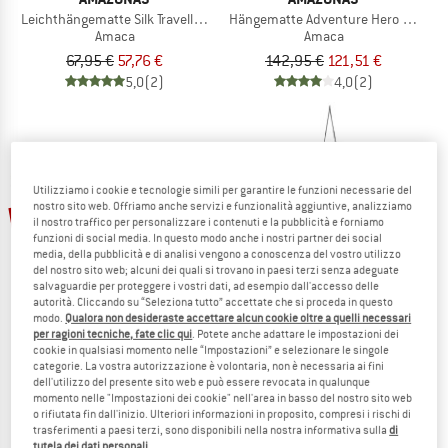
Leichthängematte Silk Traveller XXL
Hängematte Adventure Hero XXL
Amaca
Amaca
67,95 €
57,76 €
142,95 €
121,51 €
5,0
(2)
4,0
(2)
Utilizziamo i cookie e tecnologie simili per garantire le funzioni necessarie del
nostro sito web. Offriamo anche servizi e funzionalità aggiuntive, analizziamo
15%
15%
il nostro traffico per personalizzare i contenuti e la pubblicità e forniamo
funzioni di social media. In questo modo anche i nostri partner dei social
media, della pubblicità e di analisi vengono a conoscenza del vostro utilizzo
del nostro sito web; alcuni dei quali si trovano in paesi terzi senza adeguate
salvaguardie per proteggere i vostri dati, ad esempio dall'accesso delle
autorità. Cliccando su “Seleziona tutto” accettate che si proceda in questo
modo.
Qualora non desideraste accettare alcun cookie oltre a quelli necessari
per ragioni tecniche, fate clic qui
. Potete anche adattare le impostazioni dei
cookie in qualsiasi momento nelle “Impostazioni” e selezionare le singole
SNUGPAK
TICKET TO THE MOON
categorie. La vostra autorizzazione è volontaria, non è necessaria ai fini
dell'utilizzo del presente sito web e può essere revocata in qualunque
Hängematte Tropical
Mini Moonchair
momento nelle "Impostazioni dei cookie" nell'area in basso del nostro sito web
Amaca
Amaca
o rifiutata fin dall'inizio. Ulteriori informazioni in proposito, compresi i rischi di
74,95 €
63,71 €
59,95 €
50,96 €
trasferimenti a paesi terzi, sono disponibili nella nostra informativa sulla
di
(0)
(0)
tutela dei dati personali
.