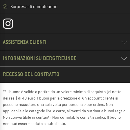
Sorpresa di compleanno
ASSISTENZA CLIENTI
INFORMAZIONI SU BERGFREUNDE
RECESSO DEL CONTRATTO
**Il buono è valido a partire da un valore minimo di acquisto (al netto
dei resi) di 40 euro. I buoni per la creazione di un account cliente si
possono riscuotere una sola volta per persona e per ordine. Non
applicabile alle categorie libri e carte, alimenti da outdoor e buoni regalo.
Non convertibile in contanti. Non cumulabile con altri codici. Il buono
non può essere ceduto o pubblicato.