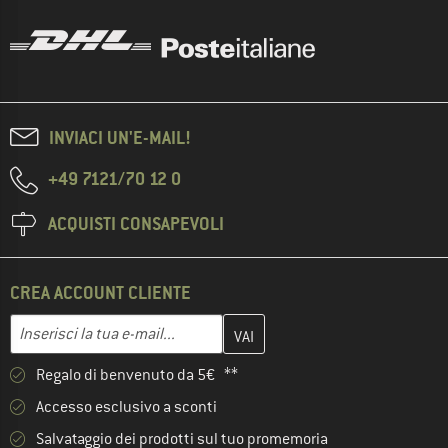
INVIACI UN'E-MAIL!
+49 7121/70 12 0
ACQUISTI CONSAPEVOLI
CREA ACCOUNT CLIENTE
Inserisci qui il tuo indirizzo e-mail e crea il tuo account cliente 
Indirizzo e-mail
Regalo di benvenuto da 5€ **
Accesso esclusivo a sconti
Salvataggio dei prodotti sul tuo promemoria