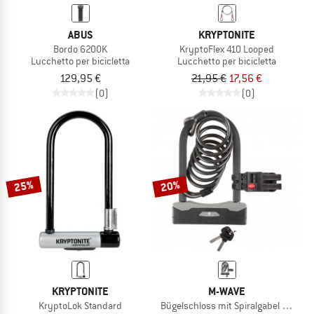
ABUS
KRYPTONITE
Bordo 6200K
KryptoFlex 410 Looped
Lucchetto per bicicletta
Lucchetto per bicicletta
129,95 €
21,95 €
17,56 €
(0)
(0)
25%
20%
KRYPTONITE
M-WAVE
KryptoLok Standard
Bügelschloss mit Spiralgabel B & S