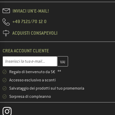
INVIACI UN'E-MAIL!
+49 7121/70 12 0
ACQUISTI CONSAPEVOLI
CREA ACCOUNT CLIENTE
Inserisci qui il tuo indirizzo e-mail e crea il tuo account cliente 
Indirizzo e-mail
Regalo di benvenuto da 5€ **
Accesso esclusivo a sconti
Salvataggio dei prodotti sul tuo promemoria
Sorpresa di compleanno