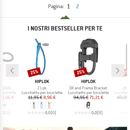
1
Pagina:
2
I NOSTRI BESTSELLER PER TE
25%
25%
25
Sconto
Sconto
Scon
HIO
MARCHIO
MARCHIO
S
HIPLOK
HIPLOK
Articolo
Articolo
Artic
op 1806
Z Lok
DX and Frame Bracket
Ulti
otti
Gruppo di prodotti
Gruppo di prodotti
Gruppo di
bicicletta
Lucchetto per bicicletta
Lucchetto per bicicletta
Lucchetto
ezzo
ezzo ridotto
Prezzo
Prezzo ridotto
Prezzo
Prezzo ridotto
50,96 €
11,95 €
8,96 €
94,95 €
71,21 €
89,95 
5,0
(
1
)
0,0
(
0
)
0,0
(
0
)