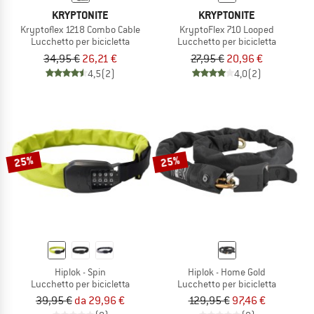
KRYPTONITE
KRYPTONITE
Kryptoflex 1218 Combo Cable
KryptoFlex 710 Looped
Lucchetto per bicicletta
Lucchetto per bicicletta
34,95 €
26,21 €
27,95 €
20,96 €
4,5
(2)
4,0
(2)
25%
25%
Hiplok - Spin
Hiplok - Home Gold
Lucchetto per bicicletta
Lucchetto per bicicletta
39,95 €
da 29,96 €
129,95 €
97,46 €