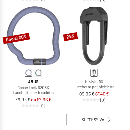
25%
fino al 20%
ABUS
Hiplok - DX
Lucchetto per bicicletta
Goose Lock 6206K
Lucchetto per bicicletta
89,95 €
67,46 €
79,95 €
da 63,96 €
(0)
(0)
SUCCESSIVA