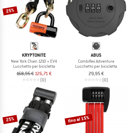
25%
KRYPTONITE
ABUS
New York Chain 1210 + EV4
Combiflex Adventure
Lucchetto per bicicletta
Lucchetto per bicicletta
168,95 €
126,71 €
29,95 €
(0)
(0)
fino al 15%
25%