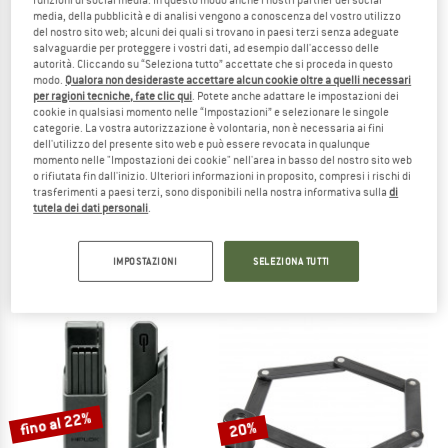
media, della pubblicità e di analisi vengono a conoscenza del vostro utilizzo
del nostro sito web; alcuni dei quali si trovano in paesi terzi senza adeguate
TO THE SALE
salvaguardie per proteggere i vostri dati, ad esempio dall'accesso delle
15%
autorità. Cliccando su “Seleziona tutto” accettate che si proceda in questo
modo.
Qualora non desideraste accettare alcun cookie oltre a quelli necessari
per ragioni tecniche, fate clic qui
. Potete anche adattare le impostazioni dei
cookie in qualsiasi momento nelle “Impostazioni” e selezionare le singole
categorie. La vostra autorizzazione è volontaria, non è necessaria ai fini
dell'utilizzo del presente sito web e può essere revocata in qualunque
momento nelle "Impostazioni dei cookie" nell'area in basso del nostro sito web
o rifiutata fin dall'inizio. Ulteriori informazioni in proposito, compresi i rischi di
trasferimenti a paesi terzi, sono disponibili nella nostra informativa sulla
di
tutela dei dati personali
.
MATADOR
M-WAVE
BetaLock Accessory Cable
Lock'n'Roll D 24.9 Aufroll-Zahlenschl
Ferma bagaglio
Lucchetto per bicicletta
IMPOSTAZIONI
SELEZIONA TUTTI
10,95 €
11,95 €
10,16 €
(0)
1,0
(1)
fino al 22%
20%