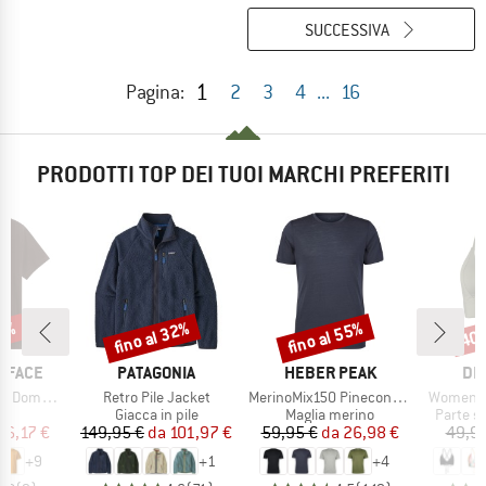
SUCCESSIVA
1
Pagina:
2
3
4
...
16
PRODOTTI TOP DEI TUOI MARCHI PREFERITI
40%
fino al 32%
fino al 55%
40
Sconto
Sconto
Scon
MARCHIO
MARCHIO
MA
 FACE
PATAGONIA
HEBER PEAK
DE
Articolo
Articolo
Articolo
hort Sleeve
Retro Pile Jacket
MerinoMix150 PineconeHe. II T-Shirt
Women's 
o di prodotti
Gruppo di prodotti
Gruppo di prodotti
Gruppo d
t
Giacca in pile
Maglia merino
Parte su
ezzo
ezzo ridotto
Prezzo
Prezzo ridotto
Prezzo
Prezzo ridotto
16,17 €
149,95 €
da
101,97 €
59,95 €
da
26,98 €
49,95
+
9
+
1
+
4