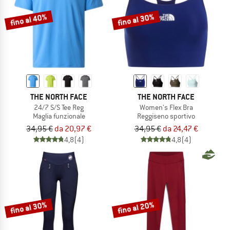
fino al 40%
fino al 30%
THE NORTH FACE
THE NORTH FACE
24/7 S/S Tee Reg
Women's Flex Bra
Maglia funzionale
Reggiseno sportivo
34,95 €
da 20,97 €
34,95 €
da 24,47 €
4,8
(4)
4,8
(4)
fino al 30%
fino al 20%