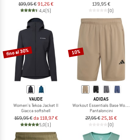
109,95 €
91,26 €
139,95 €
4,4
(5)
(0)
fino al 30%
10%
VAUDE
ADIDAS
Women's Tekoa Jacket II
Workout Essentials Base Woven Sho
Giacca softshell
Pantaloncini
169,95 €
da 118,97 €
27,95 €
25,16 €
5,0
(1)
(0)