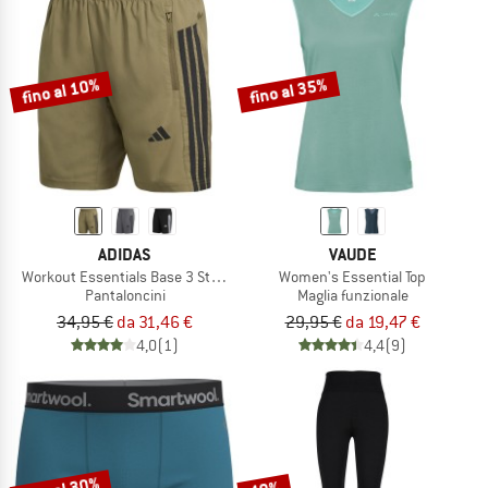
fino al 10%
fino al 35%
ADIDAS
VAUDE
Workout Essentials Base 3 Stripes Woven Short
Women's Essential Top
Pantaloncini
Maglia funzionale
34,95 €
da 31,46 €
29,95 €
da 19,47 €
4,0
(1)
4,4
(9)