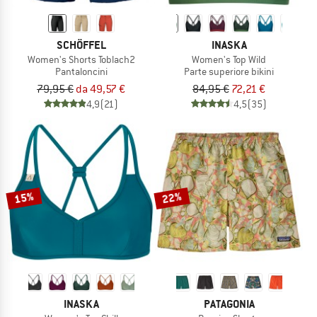
SCHÖFFEL
INASKA
Women's Shorts Toblach2
Women's Top Wild
Pantaloncini
Parte superiore bikini
79,95 €
da 49,57 €
84,95 €
72,21 €
4,9
(21)
4,5
(35)
15%
22%
INASKA
PATAGONIA