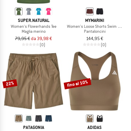
SUPER.NATURAL
MYMARINI
Women's Flowerhands Tee
Women's Loose Shorts Swim Apparel
Maglia merino
Pantaloncini
79,95 €
da 39,98 €
144,95 €
(0)
(0)
fino al 10%
22%
PATAGONIA
ADIDAS