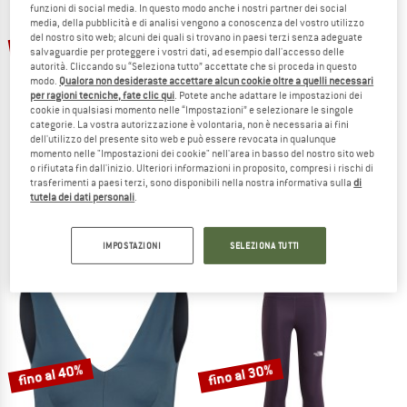
funzioni di social media. In questo modo anche i nostri partner dei social
TO THE SALE
media, della pubblicità e di analisi vengono a conoscenza del vostro utilizzo
fino al 22%
fino al 40%
del nostro sito web; alcuni dei quali si trovano in paesi terzi senza adeguate
salvaguardie per proteggere i vostri dati, ad esempio dall'accesso delle
autorità. Cliccando su “Seleziona tutto” accettate che si proceda in questo
modo.
Qualora non desideraste accettare alcun cookie oltre a quelli necessari
per ragioni tecniche, fate clic qui
. Potete anche adattare le impostazioni dei
cookie in qualsiasi momento nelle “Impostazioni” e selezionare le singole
categorie. La vostra autorizzazione è volontaria, non è necessaria ai fini
dell'utilizzo del presente sito web e può essere revocata in qualunque
momento nelle "Impostazioni dei cookie" nell'area in basso del nostro sito web
o rifiutata fin dall'inizio. Ulteriori informazioni in proposito, compresi i rischi di
PATAGONIA
SUPER.NATURAL
trasferimenti a paesi terzi, sono disponibili nella nostra informativa sulla
di
Multi Trails Shorts 8''
Women's Yoga Loose Tee
tutela dei dati personali
.
Pantaloncini
T-shirt
79,95 €
da 62,36 €
79,95 €
da 47,97 €
IMPOSTAZIONI
SELEZIONA TUTTI
4,4
(5)
4,7
(85)
fino al 40%
fino al 30%