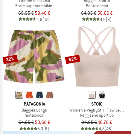
Women's Top Chill
Baggies Shorts
Parte superiore bikini
Pantaloncini
69,95 €
59,46 €
64,95 €
50,66 €
4,6
(17)
4,8
(9)
22%
52%
PATAGONIA
STOIC
Baggies Longs
Women's VegbySt. II Flow Seamless 
Pantaloncini
Reggiseno sportivo
64,95 €
50,66 €
34,95 €
16,78 €
5,0
(6)
4,7
(45)