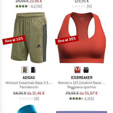
29,95 €
23,96 €
129,95 €
4,1
(30)
(0)
fino al 10%
fino al 30%
ADIDAS
ICEBREAKER
Workout Essentials Base 3-Stripes Pique Short
Women's 125 Zoneknit Racerback Br
Pantaloncini
Reggiseno sportivo
34,95 €
da 31,46 €
79,95 €
da 55,97 €
(0)
4,3
(6)