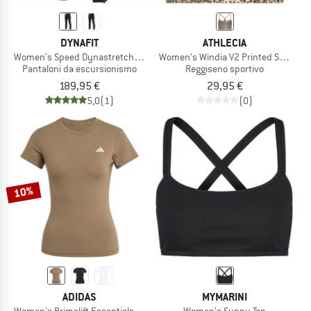
DYNAFIT
ATHLECIA
Women's Speed Dynastretch Pants
Women's Windia V2 Printed Sports B
Pantaloni da escursionismo
Reggiseno sportivo
189,95 €
29,95 €
5,0
(1)
(0)
10%
ADIDAS
MYMARINI
Women's Primelift Essentials Workout Contour Tee
Women's Sunny Top