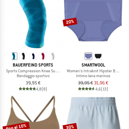
20%
BAUERFEIND SPORTS
SMARTWOOL
Sports Compression Knee Support
Women's Intraknit Hipster Boxed
Bendaggio sportivo
Intimo lana merinos
39,95 €
39,95 €
31,96 €
4,8
(8)
4,6
(13)
fino al 10%
30%