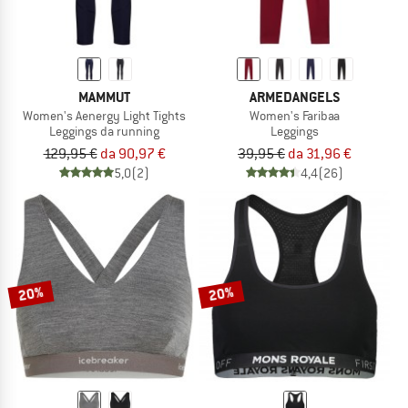
MAMMUT
ARMEDANGELS
Women's Aenergy Light Tights
Women's Faribaa
Leggings da running
Leggings
129,95 €
da 90,97 €
39,95 €
da 31,96 €
5,0
(2)
4,4
(26)
20%
20%