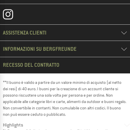
ASSISTENZA CLIENTI
INFORMAZIONI SU BERGFREUNDE
RECESSO DEL CONTRATTO
**Il buono è valido a partire da un valore minimo di acquisto (al netto
dei resi) di 40 euro. I buoni per la creazione di un account cliente si
possono riscuotere una sola volta per persona e per ordine. Non
applicabile alle categorie libri e carte, alimenti da outdoor e buoni regalo.
Non convertibile in contanti. Non cumulabile con altri codici. Il buono
non può essere ceduto o pubblicato.
Highlights