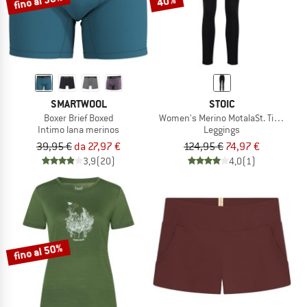
fino al 30%
40%
SMARTWOOL
STOIC
Boxer Brief Boxed
Women's Merino MotalaSt. Tights
Intimo lana merinos
Leggings
39,95 €
da 27,97 €
124,95 €
74,97 €
3,9
(20)
4,0
(1)
fino al 50%