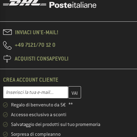
INVIACI UN'E-MAIL!
+49 7121/70 12 0
ACQUISTI CONSAPEVOLI
CREA ACCOUNT CLIENTE
Inserisci qui il tuo indirizzo e-mail e crea il tuo account cliente 
Inserisci la tua e-mail...
Regalo di benvenuto da 5€ **
Accesso esclusivo a sconti
Salvataggio dei prodotti sul tuo promemoria
Sorpresa di compleanno