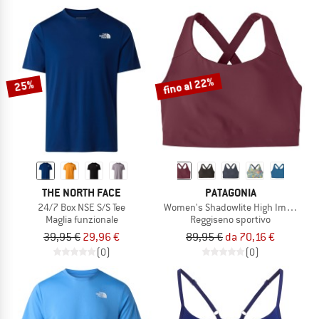
fino al 22%
25%
THE NORTH FACE
PATAGONIA
24/7 Box NSE S/S Tee
Women's Shadowlite High Impact Adj
Maglia funzionale
Reggiseno sportivo
39,95 €
29,96 €
89,95 €
da 70,16 €
(0)
(0)