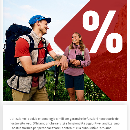
Our summer sale enters its next
phase
Utilizziamo i cookie e tecnologie simili per garantire le funzioni necessarie del
nostro sito web. Offriamo anche servizi e funzionalità aggiuntive, analizziamo
NOW UP TO 50% OFF
il nostro traffico per personalizzare i contenuti e la pubblicità e forniamo