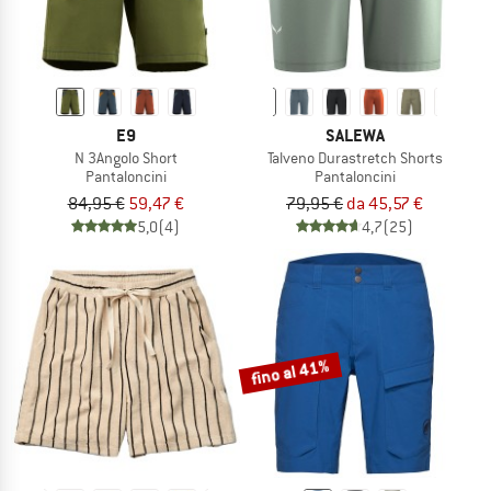
E9
SALEWA
N 3Angolo Short
Talveno Durastretch Shorts
Pantaloncini
Pantaloncini
84,95 €
59,47 €
79,95 €
da 45,57 €
5,0
(4)
4,7
(25)
fino al 41%