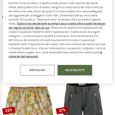
funzioni di social media. In questo modo anche i nostri partner dei social
media, della pubblicità e di analisi vengono a conoscenza del vostro utilizzo
TO THE SALE
del nostro sito web; alcuni dei quali si trovano in paesi terzi senza adeguate
fino al 60%
37%
salvaguardie per proteggere i vostri dati, ad esempio dall'accesso delle
autorità. Cliccando su “Seleziona tutto” accettate che si proceda in questo
modo.
Qualora non desideraste accettare alcun cookie oltre a quelli necessari
per ragioni tecniche, fate clic qui
. Potete anche adattare le impostazioni dei
cookie in qualsiasi momento nelle “Impostazioni” e selezionare le singole
categorie. La vostra autorizzazione è volontaria, non è necessaria ai fini
dell'utilizzo del presente sito web e può essere revocata in qualunque
momento nelle "Impostazioni dei cookie" nell'area in basso del nostro sito web
o rifiutata fin dall'inizio. Ulteriori informazioni in proposito, compresi i rischi di
trasferimenti a paesi terzi, sono disponibili nella nostra informativa sulla
di
STOIC
PATAGONIA
tutela dei dati personali
.
Hemp53 ValenSt. Shorts
Hydropeak Hybrid Walk Shorts 18''
Pantaloncini
Pantaloncini
94,95 €
da 37,98 €
84,95 €
53,52 €
IMPOSTAZIONI
SELEZIONA TUTTI
4,8
(26)
(0)
22%
17%