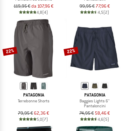
119,95 €
da 107,96 €
99,95 €
77,96 €
4,8
(4)
4,5
(2)
22%
22%
PATAGONIA
PATAGONIA
Terrebonne Shorts
Baggies Lights 6''
Pantaloncini
79,95 €
62,36 €
74,95 €
58,46 €
5,0
(7)
4,6
(5)