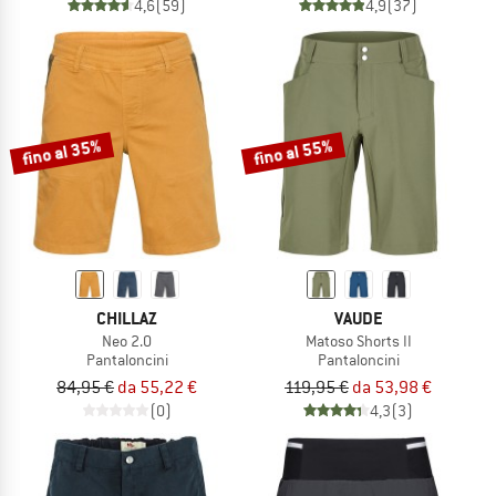
4,6
(59)
4,9
(37)
fino al 35%
fino al 55%
CHILLAZ
VAUDE
Neo 2.0
Matoso Shorts II
Pantaloncini
Pantaloncini
84,95 €
da 55,22 €
119,95 €
da 53,98 €
(0)
4,3
(3)