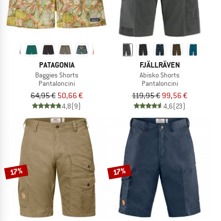
PATAGONIA
FJÄLLRÄVEN
Baggies Shorts
Abisko Shorts
Pantaloncini
Pantaloncini
64,95 €
50,66 €
119,95 €
99,56 €
4,8
(9)
4,6
(23)
17%
17%