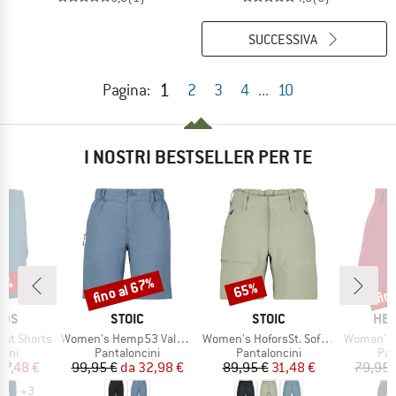
SUCCESSIVA
1
Pagina:
2
3
4
...
10
I NOSTRI BESTSELLER PER TE
50%
fino al 67%
fin
65%
Sconto
Sconto
Scon
O
MARCHIO
MARCHIO
MAR
IDS
STOIC
STOIC
HEB
Articolo
Articolo
Articolo
est Shorts
Women's Hemp53 ValenSt. Shorts
Women's HoforsSt. Softshell Shorts Light
Woman's MapleH
i prodotti
Gruppo di prodotti
Gruppo di prodotti
Gru
cini
Pantaloncini
Pantaloncini
Pan
ezzo
ezzo ridotto
Prezzo
Prezzo ridotto
Prezzo
Prezzo ridotto
17,48 €
99,95 €
da
32,98 €
89,95 €
31,48 €
79,95 
+
3