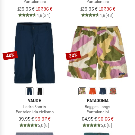
Pantaloncini
Pantaloncini
129,95 €
107,86 €
129,95 €
107,86 €
4,6
(24)
4,6
(48)
40%
22%
VAUDE
PATAGONIA
Ledro Shorts
Baggies Longs
Pantaloni da ciclismo
Pantaloncini
99,95 €
59,97 €
64,95 €
50,66 €
5,0
(6)
5,0
(6)