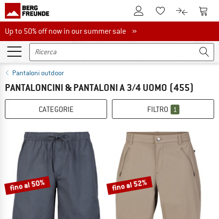
Al conto cliente
Al Ca
Alla lista promemo
Al confront
Up to 50% off now in our summer sale
Up to 50% off now in our summer sale »
Pantaloni outdoor
PANTALONCINI & PANTALONI A 3/4 UOMO
(455)
CATEGORIE
FILTRO
1
fino al 50%
fino al 52%