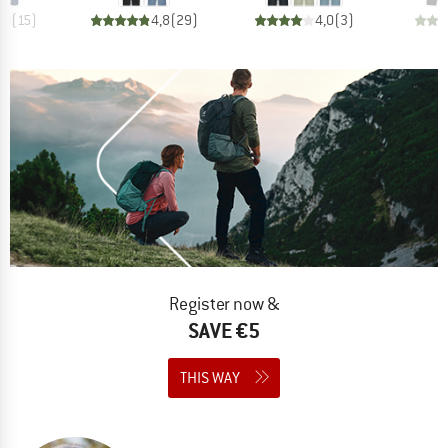
,0
(
15
)
4,8
(
29
)
4,0
(
3
)
Register now &
SAVE €5
THIS WAY