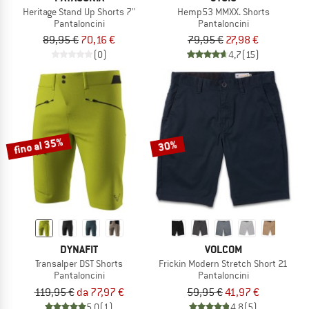
Heritage Stand Up Shorts 7''
Hemp53 MMXX. Shorts
Pantaloncini
Pantaloncini
89,95 €
70,16 €
79,95 €
27,98 €
(0)
4,7
(15)
fino al 35%
30%
DYNAFIT
VOLCOM
Transalper DST Shorts
Frickin Modern Stretch Short 21
Pantaloncini
Pantaloncini
119,95 €
da 77,97 €
59,95 €
41,97 €
5,0
(1)
4,8
(5)