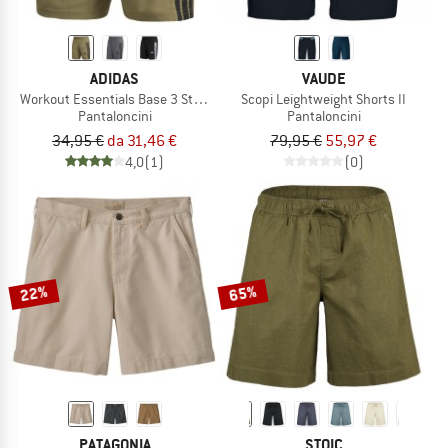
ADIDAS
VAUDE
Workout Essentials Base 3 Stripes Woven Short
Scopi Leightweight Shorts II
Pantaloncini
Pantaloncini
34,95 €
da 31,46 €
79,95 €
55,97 €
4,0
(1)
(0)
22%
65%
PATAGONIA
STOIC