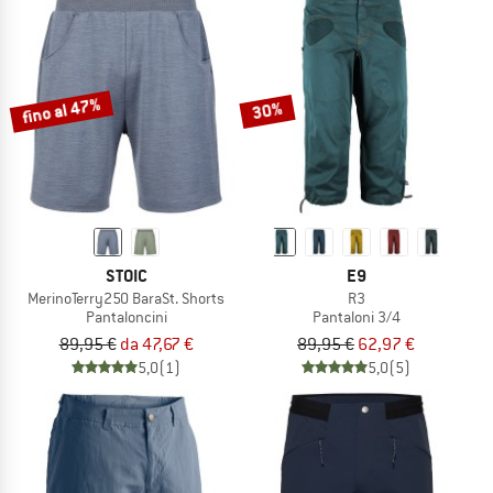
fino al 47%
30%
STOIC
E9
MerinoTerry250 BaraSt. Shorts
R3
Pantaloncini
Pantaloni 3/4
89,95 €
da 47,67 €
89,95 €
62,97 €
5,0
(1)
5,0
(5)