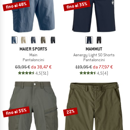
fino al 48%
fino al 35%
MAIER SPORTS
MAMMUT
Main
Aenergy Light SO Shorts
Pantaloncini
Pantaloncini
69,95 €
da 38,47 €
119,95 €
da 77,97 €
4,5
(51)
4,5
(4)
fino al 55%
22%