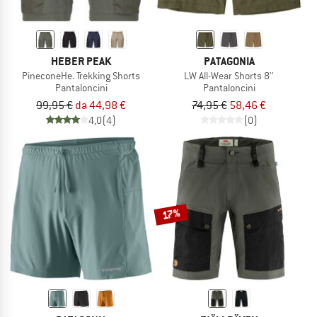
HEBER PEAK
PATAGONIA
PineconeHe. Trekking Shorts
LW All-Wear Shorts 8''
Pantaloncini
Pantaloncini
99,95 €
da 44,98 €
74,95 €
58,46 €
4,0
(4)
(0)
17%