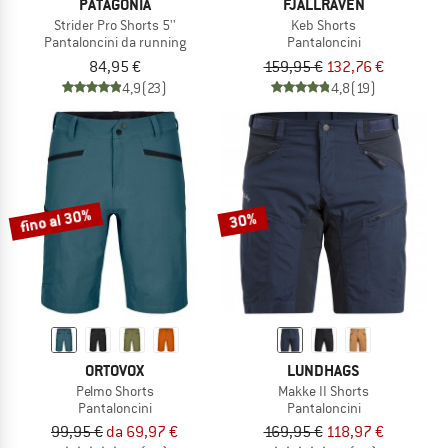
PATAGONIA
FJÄLLRÄVEN
Strider Pro Shorts 5''
Keb Shorts
Pantaloncini da running
Pantaloncini
84,95 €
159,95 €
132,76 €
4,9
(23)
4,8
(19)
fino al 30%
30%
ORTOVOX
LUNDHAGS
Pelmo Shorts
Makke II Shorts
Pantaloncini
Pantaloncini
99,95 €
da 69,97 €
169,95 €
118,97 €