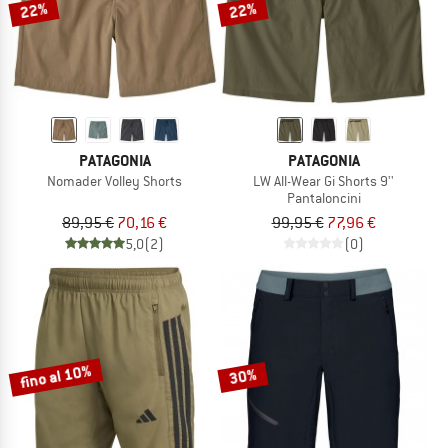
22%
22%
PATAGONIA
PATAGONIA
Nomader Volley Shorts
LW All-Wear Gi Shorts 9''
Pantaloncini
89,95 €
70,16 €
99,95 €
77,96 €
5,0
(2)
(0)
fino al 10%
30%