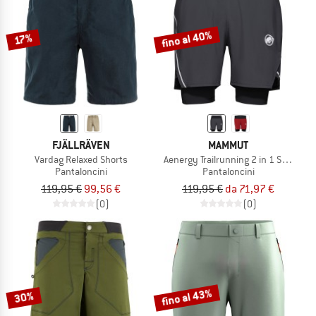
fino al 40%
17%
FJÄLLRÄVEN
MAMMUT
Vardag Relaxed Shorts
Aenergy Trailrunning 2 in 1 Shorts
Pantaloncini
Pantaloncini
119,95 €
99,56 €
119,95 €
da 71,97 €
(0)
(0)
fino al 43%
30%