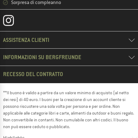
Sorpresa di compleanno
ASSISTENZA CLIENTI
INFORMAZIONI SU BERGFREUNDE
RECESSO DEL CONTRATTO
**Il buono è valido a partire da un valore minimo di acquisto (al netto
dei resi) di 40 euro. I buoni per la creazione di un account cliente si
possono riscuotere una sola volta per persona e per ordine. Non
applicabile alle categorie libri e carte, alimenti da outdoor e buoni regalo.
Non convertibile in contanti. Non cumulabile con altri codici. Il buono
non può essere ceduto o pubblicato.