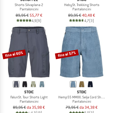
Shorts Silvaplana 2
HebySt. Trekking Shorts
Pantaloncini
Pantaloncini
89,95 €
55,77 €
89,95 €
40,48 €
4,9
(9)
4,7
(3)
fino al 60%
fino al 57%
STOIC
STOIC
FalunSt. Tour Shorts Light
Hemp55 MMXX. Selja Cord Shorts
Pantaloncini
Pantaloncini
89,95 €
da 35,98 €
79,95 €
da 34,38 €
4,2
(13)
5,0
(2)