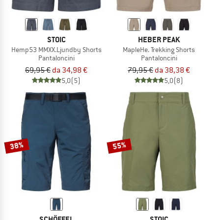
STOIC
HEBER PEAK
Hemp53 MMXX.Ljundby Shorts
MapleHe. Trekking Shorts
Pantaloncini
Pantaloncini
69,95 €
da 34,98 €
79,95 €
da 38,38 €
5,0
(5)
5,0
(8)
38%
55%
SCHÖFFEL
STOIC