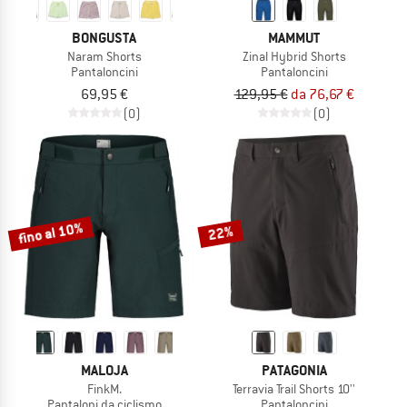
BONGUSTA
MAMMUT
Naram Shorts
Zinal Hybrid Shorts
Pantaloncini
Pantaloncini
69,95 €
129,95 €
da 76,67 €
(0)
(0)
fino al 10%
22%
MALOJA
PATAGONIA
FinkM.
Terravia Trail Shorts 10''
Pantaloni da ciclismo
Pantaloncini