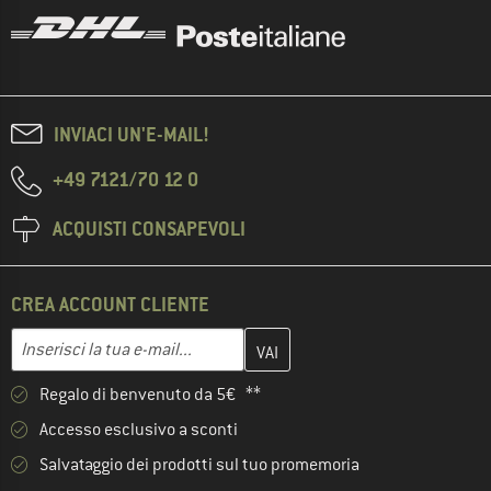
INVIACI UN'E-MAIL!
+49 7121/70 12 0
ACQUISTI CONSAPEVOLI
CREA ACCOUNT CLIENTE
Inserisci qui il tuo indirizzo e-mail e crea il tuo account cliente 
Indirizzo e-mail
Regalo di benvenuto da 5€ **
Accesso esclusivo a sconti
Salvataggio dei prodotti sul tuo promemoria