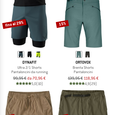
fino al 29%
15%
DYNAFIT
ORTOVOX
Ultra 2/1 Shorts
Brenta Shorts
Pantaloncini da running
Pantaloncini
99,95 €
da 70,96 €
139,95 €
118,96 €
5,0
(10)
4,9
(29)