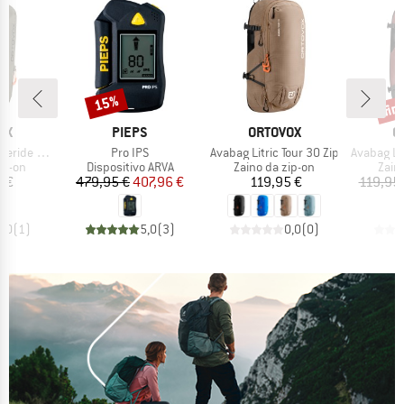
fin
15%
Sconto
Scon
IO
MARCHIO
MARCHIO
M
OX
PIEPS
ORTOVOX
O
Articolo
Articolo
Articolo
de 28 Zip
Pro IPS
Avabag Litric Tour 30 Zip
Avabag Litric
prodotti
Gruppo di prodotti
Gruppo di prodotti
Grup
ip-on
Dispositivo ARVA
Zaino da zip-on
Zain
ezzo
Prezzo
Prezzo ridotto
Prezzo
 €
479,95 €
407,96 €
119,95 €
119,95
5,0
(
1
)
5,0
(
3
)
0,0
(
0
)