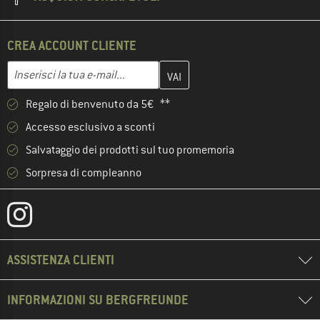
CREA ACCOUNT CLIENTE
Inserisci qui il tuo indirizzo e-mail e crea il tuo account cliente 
Indirizzo e-mail
Regalo di benvenuto da 5€ **
Accesso esclusivo a sconti
Salvataggio dei prodotti sul tuo promemoria
Sorpresa di compleanno
ASSISTENZA CLIENTI
INFORMAZIONI SU BERGFREUNDE