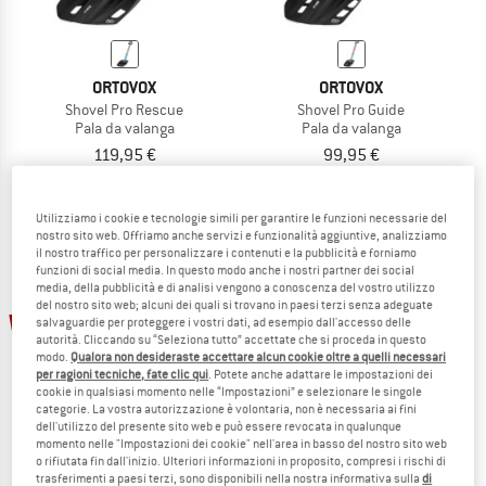
ORTOVOX
ORTOVOX
Shovel Pro Rescue
Shovel Pro Guide
Pala da valanga
Pala da valanga
119,95 €
99,95 €
(0)
(0)
Utilizziamo i cookie e tecnologie simili per garantire le funzioni necessarie del
nostro sito web. Offriamo anche servizi e funzionalità aggiuntive, analizziamo
il nostro traffico per personalizzare i contenuti e la pubblicità e forniamo
funzioni di social media. In questo modo anche i nostri partner dei social
media, della pubblicità e di analisi vengono a conoscenza del vostro utilizzo
del nostro sito web; alcuni dei quali si trovano in paesi terzi senza adeguate
10%
15%
salvaguardie per proteggere i vostri dati, ad esempio dall'accesso delle
autorità. Cliccando su “Seleziona tutto” accettate che si proceda in questo
modo.
Qualora non desideraste accettare alcun cookie oltre a quelli necessari
per ragioni tecniche, fate clic qui
. Potete anche adattare le impostazioni dei
cookie in qualsiasi momento nelle “Impostazioni” e selezionare le singole
categorie. La vostra autorizzazione è volontaria, non è necessaria ai fini
dell'utilizzo del presente sito web e può essere revocata in qualunque
momento nelle "Impostazioni dei cookie" nell'area in basso del nostro sito web
o rifiutata fin dall'inizio. Ulteriori informazioni in proposito, compresi i rischi di
trasferimenti a paesi terzi, sono disponibili nella nostra informativa sulla
di
PIEPS
PIEPS