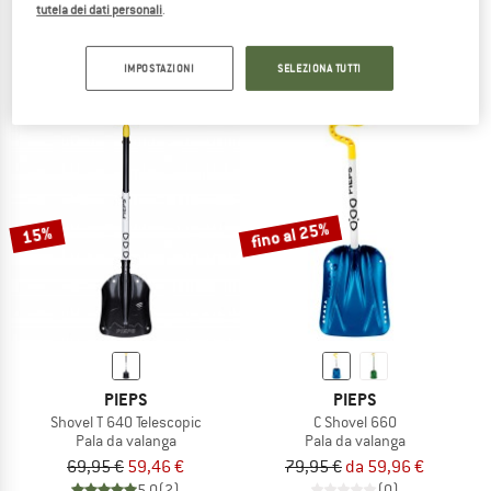
tutela dei dati personali
.
T Shovel 825 Pro+
Shovel T 500 Standard
Pala da valanga
Pala da valanga
89,95 €
80,96 €
59,95 €
50,96 €
IMPOSTAZIONI
SELEZIONA TUTTI
(0)
(0)
fino al 25%
15%
PIEPS
PIEPS
Shovel T 640 Telescopic
C Shovel 660
Pala da valanga
Pala da valanga
69,95 €
59,46 €
79,95 €
da 59,96 €
5,0
(2)
(0)