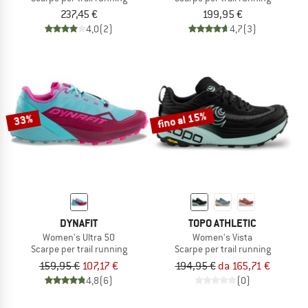
237,45 €
199,95 €
4,0
(2)
4,7
(3)
fino al 15%
33%
DYNAFIT
TOPO ATHLETIC
Women's Ultra 50
Women's Vista
Scarpe per trail running
Scarpe per trail running
159,95 €
107,17 €
194,95 €
da 165,71 €
4,8
(6)
(0)