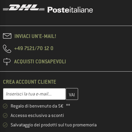
INVIACI UN'E-MAIL!
+49 7121/70 12 0
ACQUISTI CONSAPEVOLI
CREA ACCOUNT CLIENTE
Inserisci qui il tuo indirizzo e-mail e crea il tuo account cliente 
Inserisci la tua e-mail...
Regalo di benvenuto da 5€ **
Accesso esclusivo a sconti
Salvataggio dei prodotti sul tuo promemoria