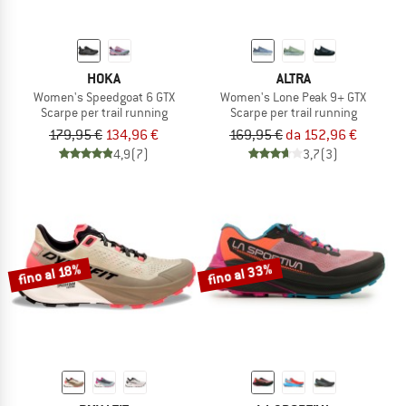
HOKA
ALTRA
Women's Speedgoat 6 GTX
Women's Lone Peak 9+ GTX
Scarpe per trail running
Scarpe per trail running
179,95 €
134,96 €
169,95 €
da 152,96 €
4,9
(7)
3,7
(3)
fino al 33%
fino al 18%