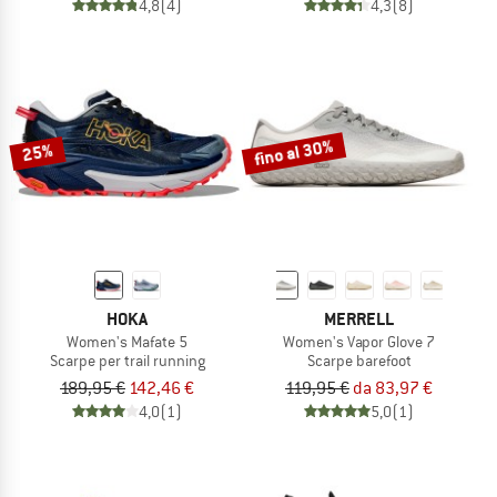
4,8
(4)
4,3
(8)
fino al 30%
25%
HOKA
MERRELL
Women's Mafate 5
Women's Vapor Glove 7
Scarpe per trail running
Scarpe barefoot
189,95 €
142,46 €
119,95 €
da 83,97 €
4,0
(1)
5,0
(1)