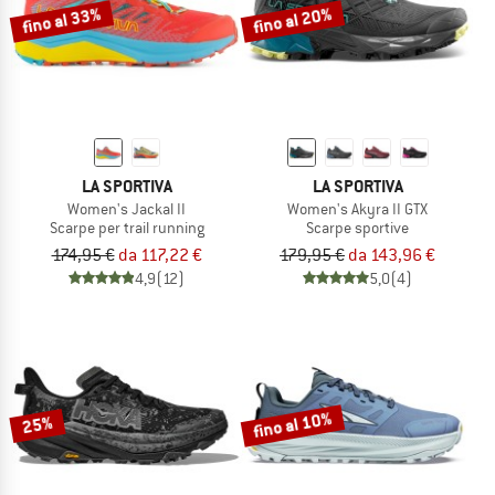
fino al 33%
fino al 20%
LA SPORTIVA
LA SPORTIVA
Women's Jackal II
Women's Akyra II GTX
Scarpe per trail running
Scarpe sportive
174,95 €
da 117,22 €
179,95 €
da 143,96 €
4,9
(12)
5,0
(4)
fino al 10%
25%