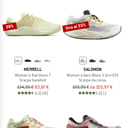
fino al 35%
38%
MERRELL
SALOMON
Women's Trail Glove 7
Women's Aero Blaze 3 Grvl GTX
Scarpe barefoot
Scarpe da corsa
134,95 €
83,67 €
159,95 €
da 103,97 €
4,5
(18)
5,0
(1)