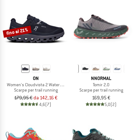
fino al 21%
ON
NNORMAL
Women's Cloudvista 2 Waterproof
Tomir 2.0
Scarpe per trail running
Scarpe per trail running
179,95 €
da 142,16 €
169,95 €
4,6
(7)
5,0
(2)