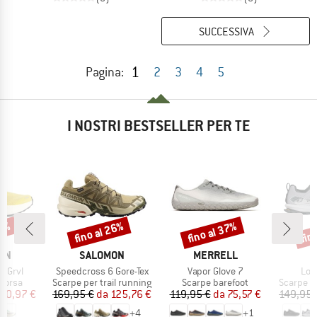
SUCCESSIVA
1
Pagina:
2
3
4
5
I NOSTRI BESTSELLER PER TE
35%
fino al 26%
fino al 37%
fin
Sconto
Sconto
Scon
IO
MARCHIO
MARCHIO
ON
SALOMON
MERRELL
Articolo
Articolo
Arti
3 Grvl
Speedcross 6 Gore-Tex
Vapor Glove 7
Lon
prodotti
Gruppo di prodotti
Gruppo di prodotti
Gruppo di
corsa
Scarpe per trail running
Scarpe barefoot
Scarpe pe
ezzo
ezzo ridotto
Prezzo
Prezzo ridotto
Prezzo
Prezzo ridotto
90,97 €
169,95 €
da
125,76 €
119,95 €
da
75,57 €
149,95 
+
4
+
1