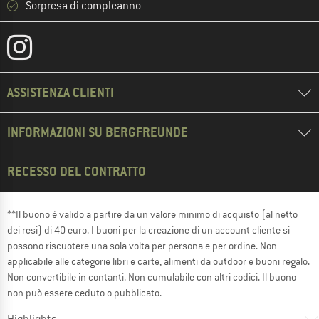
Sorpresa di compleanno
ASSISTENZA CLIENTI
INFORMAZIONI SU BERGFREUNDE
RECESSO DEL CONTRATTO
**Il buono è valido a partire da un valore minimo di acquisto (al netto
dei resi) di 40 euro. I buoni per la creazione di un account cliente si
possono riscuotere una sola volta per persona e per ordine. Non
applicabile alle categorie libri e carte, alimenti da outdoor e buoni regalo.
Non convertibile in contanti. Non cumulabile con altri codici. Il buono
non può essere ceduto o pubblicato.