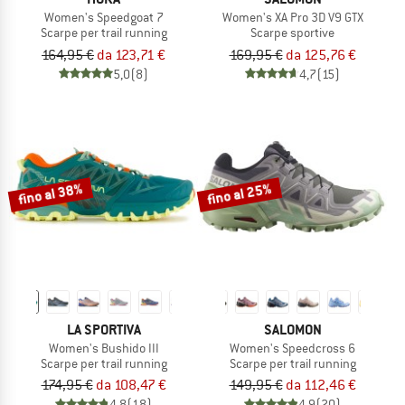
Women's Speedgoat 7
Women's XA Pro 3D V9 GTX
Scarpe per trail running
Scarpe sportive
164,95 €
da 123,71 €
169,95 €
da 125,76 €
5,0
(8)
4,7
(15)
fino al 38%
fino al 25%
LA SPORTIVA
SALOMON
Women's Bushido III
Women's Speedcross 6
Scarpe per trail running
Scarpe per trail running
174,95 €
da 108,47 €
149,95 €
da 112,46 €
4,8
(18)
4,9
(20)