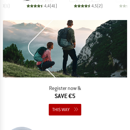
5,0
(
1
)
4,4
(
41
)
4,5
(
2
)
Register now &
SAVE €5
THIS WAY