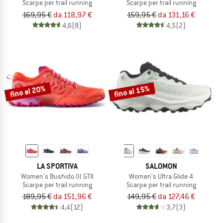
Scarpe per trail running
Scarpe per trail running
169,95 €
da 118,97 €
159,95 €
da 131,16 €
4,6
(8)
4,5
(2)
fino al 20%
fino al 15%
LA SPORTIVA
SALOMON
Women's Bushido III GTX
Women's Ultra Glide 4
Scarpe per trail running
Scarpe per trail running
189,95 €
da 151,96 €
149,95 €
da 127,46 €
4,4
(12)
3,7
(3)