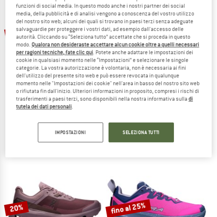
funzioni di social media. In questo modo anche i nostri partner dei social
media, della pubblicità e di analisi vengono a conoscenza del vostro utilizzo
TO THE SALE
del nostro sito web; alcuni dei quali si trovano in paesi terzi senza adeguate
fino al 35%
fino al 20%
salvaguardie per proteggere i vostri dati, ad esempio dall'accesso delle
autorità. Cliccando su “Seleziona tutto” accettate che si proceda in questo
modo.
Qualora non desideraste accettare alcun cookie oltre a quelli necessari
per ragioni tecniche, fate clic qui
. Potete anche adattare le impostazioni dei
cookie in qualsiasi momento nelle “Impostazioni” e selezionare le singole
categorie. La vostra autorizzazione è volontaria, non è necessaria ai fini
dell'utilizzo del presente sito web e può essere revocata in qualunque
momento nelle "Impostazioni dei cookie" nell'area in basso del nostro sito web
o rifiutata fin dall'inizio. Ulteriori informazioni in proposito, compresi i rischi di
trasferimenti a paesi terzi, sono disponibili nella nostra informativa sulla
di
SALOMON
LA SPORTIVA
tutela dei dati personali
.
Women's Speedcross 6 Gore-Tex
Women's Helios III
Scarpe per trail running
Scarpe per trail running
169,95 €
da 110,47 €
149,95 €
da 119,96 €
IMPOSTAZIONI
SELEZIONA TUTTI
4,6
(29)
4,8
(31)
fino al 25%
20%