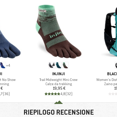
+
4
HIO
MARCHIO
MARC
JI
INJINJI
BLAC
Articolo
Articolo
ht No-Show
Trail Midweight Mini-Crew
Women's Dis
prodotti
Gruppo di prodotti
Gruppo d
unning
Calze da trekking
Zaino pe
ezzo
Prezzo
 €
19,95 €
1
,7
(
36
)
4,8
(
32
)
RIEPILOGO RECENSIONE