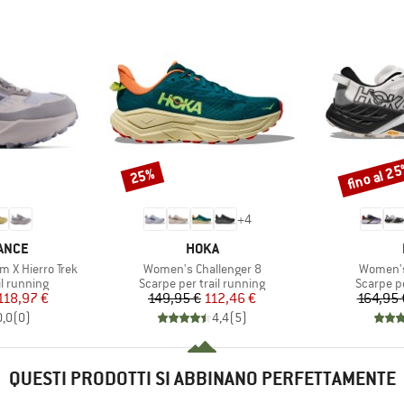
fino al 2
25%
Sconto
Sconto
+
4
MARCHIO
ANCE
HOKA
Articolo
Articolo
 X Hierro Trek
Women's Challenger 8
Women's
otti
Gruppo di prodotti
Gruppo di
il running
Scarpe per trail running
Scarpe pe
ezzo
ezzo ridotto
Prezzo
Prezzo ridotto
118,97 €
149,95 €
112,46 €
164,95 
0,0
(
0
)
4,4
(
5
)
QUESTI PRODOTTI SI ABBINANO PERFETTAMENTE