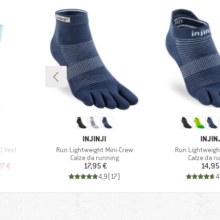
MARCHIO
MARC
INJINJI
INJIN
Articolo
Articolo
0 Vest
Run Lightweight Mini-Crew
Run Lightweig
otti
Gruppo di prodotti
Gruppo di 
Calze da running
Calze da r
ridotto
Prezzo
Pr
27 €
17,95 €
14,95
)
4,9
(
17
)
4