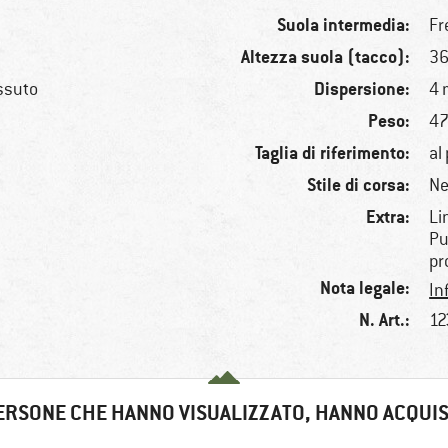
Suola intermedia:
Fr
Altezza suola (tacco):
3
Dispersione:
essuto
4
Peso:
47
Taglia di riferimento:
al
Stile di corsa:
Ne
Extra:
Li
Pu
pr
Nota legale:
In
N. Art.:
12
ERSONE CHE HANNO VISUALIZZATO, HANNO ACQUI