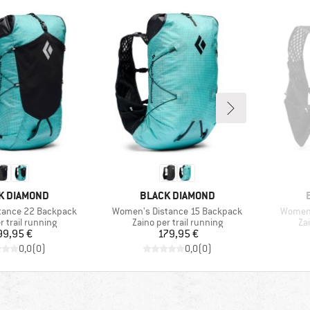
HIO
MARCHIO
K DIAMOND
BLACK DIAMOND
Articolo
Articolo
tance 22 Backpack
Women's Distance 15 Backpack
Women'
i prodotti
Gruppo di prodotti
Gru
r trail running
Zaino per trail running
Zai
Prezzo
Prezzo
99,95 €
179,95 €
0,0
(
0
)
0,0
(
0
)