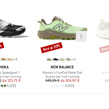
5%
fino al 30%
fino
Sconto
Scont
+
4
+
2
MARCHIO
MARCHIO
HOKA
NEW BALANCE
Articolo
Artic
 Speedgoat 7
Women's FuelCell Rebel Trail
Wome
 prodotti
Gruppo di prodotti
r trail running
Scarpe per trail running
Prezzo
Prezzo ridotto
Prezzo
Prezzo ridotto
€
da
123,71 €
149,95 €
da
104,97 €
13
5,0
(
8
)
0,0
(
0
)