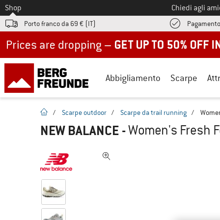
Allo
Shop
Chiedi agli am
Porto franco da 69 € (IT)
Pagamento
Up to 50% off now in our summer sale
Abbigliamento
Scarpe
Att
pagina iniziale
/
Scarpe outdoor
/
Scarpe da trail running
/
Women'
NEW BALANCE
-
Women's Fresh Fo