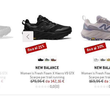
fino al 30%
fino al 21%
Sconto
Sconto
MARCHIO
MARCHIO
NEW BALANCE
NEW BAL
Articolo
Articolo
6 GTX
Women's Fresh Foam X Hierro V9 GTX
Women's Fresh Foam
Gruppo di prodotti
Gruppo di prod
ning
Scarpe per trail running
Scarpe per tra
ridotto
Prezzo
Prezzo ridotto
Pr
Pr
 €
179,95 €
da
142,16 €
169,95 €
da
)
0,0
(
0
)