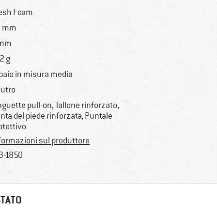
esh Foam
6 mm
 mm
2 g
 paio in misura media
utro
nguette pull-on, Tallone rinforzato,
nta del piede rinforzata, Puntale
otettivo
formazioni sul produttore
3-1850
STATO