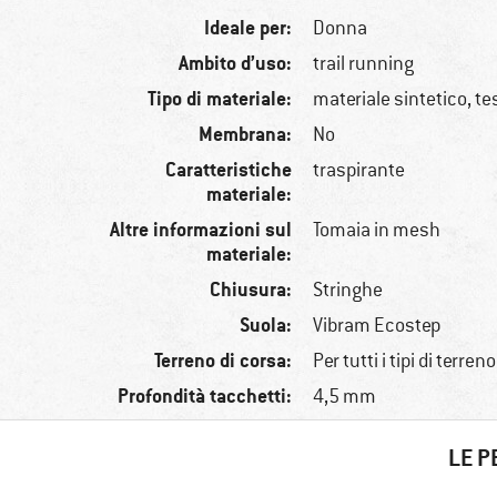
Ideale per:
Donna
Ambito d’uso:
trail running
Tipo di materiale:
materiale sintetico, t
Membrana:
No
Caratteristiche
traspirante
materiale:
Altre informazioni sul
Tomaia in mesh
materiale:
Chiusura:
Stringhe
Suola:
Vibram Ecostep
Terreno di corsa:
Per tutti i tipi di terreno
Profondità tacchetti:
4,5 mm
LE P