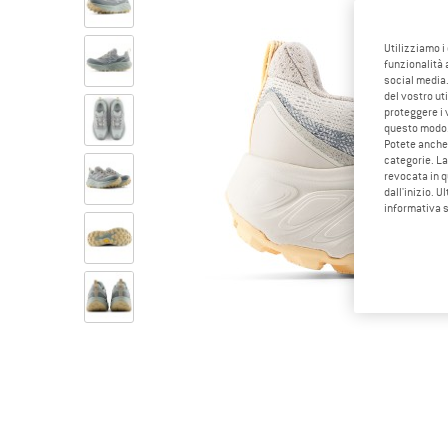
Utilizziamo i
funzionalità 
social media.
del vostro ut
proteggere i 
questo modo
Potete anche 
categorie. La
revocata in q
dall'inizio. U
informativa 