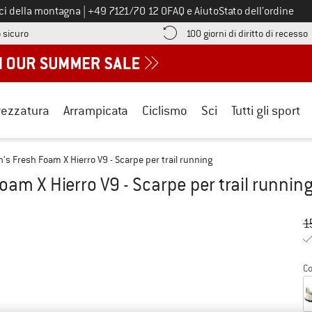
Chiamaci al numero
ici della montagna
|
+49 7121/70 12 0
FAQ e Aiuto
Stato dell’ordine
Qui trovi le informazioni di pagamento! Si apre in una casella informa
V
 sicuro
100 giorni di diritto di recesso
rezzatura
Arrampicata
Ciclismo
Sci
Tutti gli sport
s Fresh Foam X Hierro V9 - Scarpe per trail running
am X Hierro V9 - Scarpe per trail runnin
Pr
Pr
1
Co