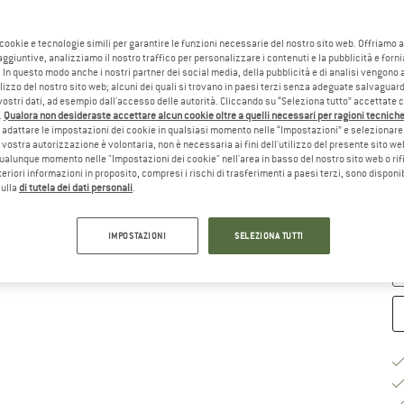
Sc
 cookie e tecnologie simili per garantire le funzioni necessarie del nostro sito web. Offriamo 
aggiuntive, analizziamo il nostro traffico per personalizzare i contenuti e la pubblicità e forn
 In questo modo anche i nostri partner dei social media, della pubblicità e di analisi vengon
ilizzo del nostro sito web; alcuni dei quali si trovano in paesi terzi senza adeguate salvaguard
vostri dati, ad esempio dall'accesso delle autorità. Cliccando su “Seleziona tutto” accettate 
.
Qualora non desideraste accettare alcun cookie oltre a quelli necessari per ragioni tecniche,
adattare le impostazioni dei cookie in qualsiasi momento nelle “Impostazioni” e selezionare 
 vostra autorizzazione è volontaria, non è necessaria ai fini dell'utilizzo del presente sito w
ualunque momento nelle "Impostazioni dei cookie" nell'area in basso del nostro sito web o rifi
Gu
lteriori informazioni in proposito, compresi i rischi di trasferimenti a paesi terzi, sono disponib
sulla
di tutela dei dati personali
.
Te
Qu
IMPOSTAZIONI
SELEZIONA TUTTI