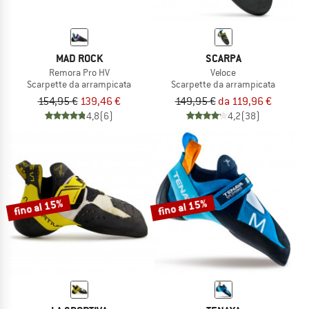
MAD ROCK
SCARPA
Remora Pro HV
Veloce
Scarpette da arrampicata
Scarpette da arrampicata
154,95 €
139,46 €
149,95 €
da 119,96 €
4,8
(6)
4,2
(38)
fino al 15%
fino al 15%