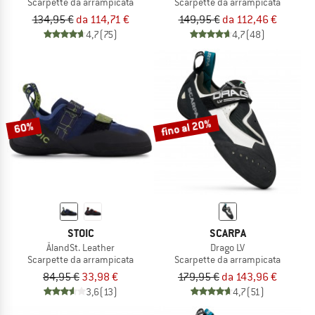
Scarpette da arrampicata
Scarpette da arrampicata
134,95 €
da 114,71 €
149,95 €
da 112,46 €
4,7
(75)
4,7
(48)
fino al 20%
60%
STOIC
SCARPA
ÅlandSt. Leather
Drago LV
Scarpette da arrampicata
Scarpette da arrampicata
84,95 €
33,98 €
179,95 €
da 143,96 €
3,6
(13)
4,7
(51)