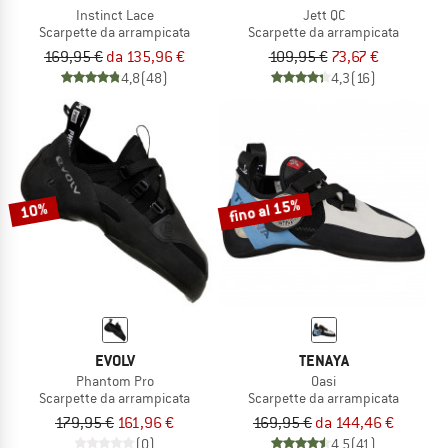
Instinct Lace
Jett QC
Scarpette da arrampicata
Scarpette da arrampicata
169,95 €
da 135,96 €
109,95 €
73,67 €
4,8
(48)
4,3
(16)
fino al 15%
10%
EVOLV
TENAYA
Phantom Pro
Oasi
Scarpette da arrampicata
Scarpette da arrampicata
179,95 €
161,96 €
169,95 €
da 144,46 €
(0)
4,5
(41)