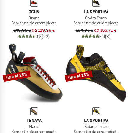
OCUN
LA SPORTIVA
Ozone
Ondra Comp
Scarpette da arrampicata
Scarpette da arrampicata
149,95 €
da 119,96 €
194,95 €
da 165,71 €
4,5
(22)
5,0
(3)
fino al 15%
fino al 15%
TENAYA
LA SPORTIVA
Masai
Katana Laces
Scarpette da arrampicata
Scarpette da arrampicata