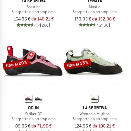
LA SPORTIVA
TENAYA
Solution
Mastia
Scarpette da arrampicata
Scarpette da arrampicata
164,95 €
da 140,21 €
179,95 €
da 152,96 €
4,7
(266)
4,7
(36)
fino al 20%
fino al 15%
OCUN
LA SPORTIVA
Striker QC
Women's Mythos
Scarpette da arrampicata
Scarpette da arrampicata
89,95 €
da 71,96 €
124,95 €
da 106,21 €