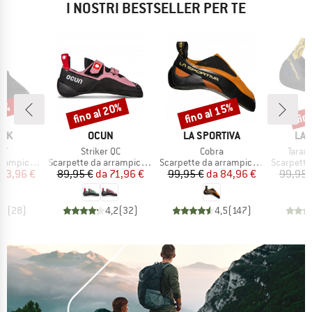
I NOSTRI BESTSELLER PER TE
20%
fino al 20%
fino al 15%
fin
Sconto
Sconto
Scon
IO
MARCHIO
MARCHIO
MAR
OCK
OCUN
LA SPORTIVA
LA 
o
Articolo
Articolo
Artico
HV
Striker QC
Cobra
Taran
tti
Gruppo di prodotti
Gruppo di prodotti
Gruppo di
ampicata
Scarpette da arrampicata
Scarpette da arrampicata
Scarpette 
ezzo
ezzo ridotto
Prezzo
Prezzo ridotto
Prezzo
Prezzo ridotto
83,96 €
89,95 €
da
71,96 €
99,95 €
da
84,96 €
99,95 
,4
(
28
)
4,2
(
32
)
4,5
(
147
)