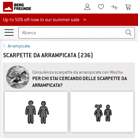
Al conto cliente
Al Ca
Alla lista promemo
Al confront
Up to 50% off now in our summer sale
Up to 50% off now in our summer sale »
Arrampicata
SCARPETTE DA ARRAMPICATA
(236)
Consulenza scarpette da arrampicata con Mischa
PER CHI STAI CERCANDO DELLE SCARPETTE DA
ARRAMPICATA?