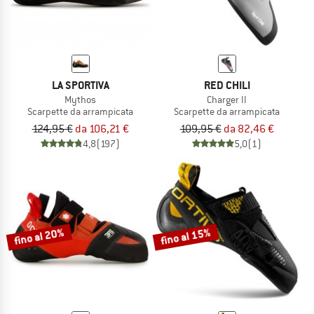
LA SPORTIVA
RED CHILI
Mythos
Charger II
Scarpette da arrampicata
Scarpette da arrampicata
124,95 €
da 106,21 €
109,95 €
da 82,46 €
4,8
(197)
5,0
(1)
fino al 20%
fino al 15%