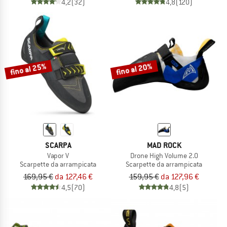
4,2
(32)
4,8
(120)
fino al 25%
fino al 20%
SCARPA
MAD ROCK
Vapor V
Drone High Volume 2.0
Scarpette da arrampicata
Scarpette da arrampicata
169,95 €
da 127,46 €
159,95 €
da 127,96 €
4,5
(70)
4,8
(5)