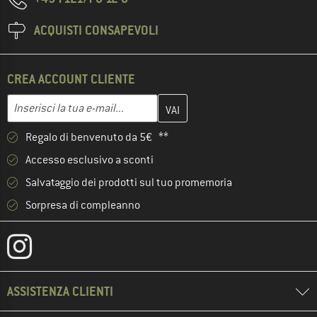
ACQUISTI CONSAPEVOLI
CREA ACCOUNT CLIENTE
Inserisci qui il tuo indirizzo e-mail e crea il tuo account cliente 
Indirizzo e-mail
Regalo di benvenuto da 5€ **
Accesso esclusivo a sconti
Salvataggio dei prodotti sul tuo promemoria
Sorpresa di compleanno
ASSISTENZA CLIENTI