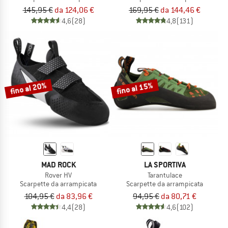
145,95 €
da 124,06 €
169,95 €
da 144,46 €
4,6
(28)
4,8
(131)
fino al 20%
fino al 15%
MAD ROCK
LA SPORTIVA
Rover HV
Tarantulace
Scarpette da arrampicata
Scarpette da arrampicata
104,95 €
da 83,96 €
94,95 €
da 80,71 €
4,4
(28)
4,6
(102)