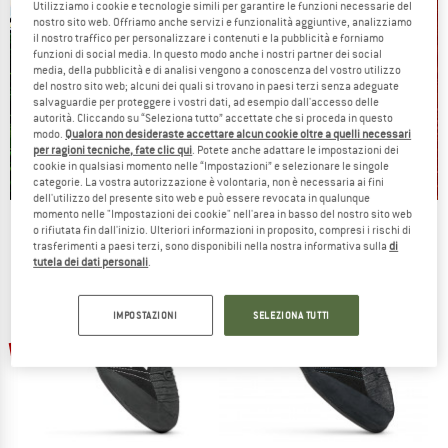
Utilizziamo i cookie e tecnologie simili per garantire le funzioni necessarie del
nostro sito web. Offriamo anche servizi e funzionalità aggiuntive, analizziamo
il nostro traffico per personalizzare i contenuti e la pubblicità e forniamo
funzioni di social media. In questo modo anche i nostri partner dei social
media, della pubblicità e di analisi vengono a conoscenza del vostro utilizzo
del nostro sito web; alcuni dei quali si trovano in paesi terzi senza adeguate
salvaguardie per proteggere i vostri dati, ad esempio dall'accesso delle
autorità. Cliccando su “Seleziona tutto” accettate che si proceda in questo
modo.
Qualora non desideraste accettare alcun cookie oltre a quelli necessari
per ragioni tecniche, fate clic qui
. Potete anche adattare le impostazioni dei
cookie in qualsiasi momento nelle “Impostazioni” e selezionare le singole
categorie. La vostra autorizzazione è volontaria, non è necessaria ai fini
dell'utilizzo del presente sito web e può essere revocata in qualunque
momento nelle "Impostazioni dei cookie" nell'area in basso del nostro sito web
Our summer sale enters its next
o rifiutata fin dall'inizio. Ulteriori informazioni in proposito, compresi i rischi di
phase
trasferimenti a paesi terzi, sono disponibili nella nostra informativa sulla
di
tutela dei dati personali
.
NOW UP TO 50% OFF
IMPOSTAZIONI
SELEZIONA TUTTI
TO THE SALE
fino al 20%
fino al 20%