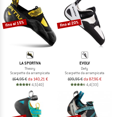
fino al 15%
fino al 20%
LA SPORTIVA
EVOLV
Theory
Defy
Scarpette da arrampicata
Scarpette da arrampicata
164,95 €
da 140,21 €
109,95 €
da 87,96 €
4,5
(40)
4,4
(33)