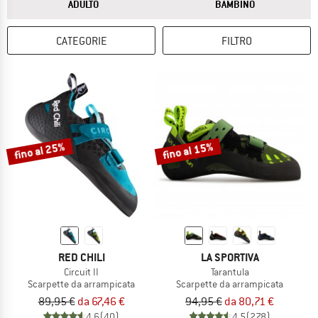
RISPOSTA
RISPOSTA
ADULTO
BAMBINO
CATEGORIE
FILTRO
fino al 25%
fino al 15%
RED CHILI
LA SPORTIVA
Circuit II
Tarantula
Scarpette da arrampicata
Scarpette da arrampicata
89,95 €
da 67,46 €
94,95 €
da 80,71 €
4,6
(40)
4,5
(278)