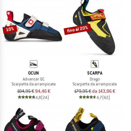
fino al 20%
10%
OCUN
SCARPA
Advancer QC
Drago
Scarpette da arrampicata
Scarpette da arrampicata
104,95 €
94,46 €
179,95 €
da 143,96 €
4,8
(24)
4,7
(62)