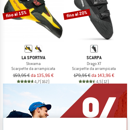
fino al 15%
fino al 20%
LA SPORTIVA
SCARPA
Skwama
Drago XT
Scarpette da arrampicata
Scarpette da arrampicata
159,95 €
da 135,96 €
179,95 €
da 143,96 €
4,7
(162)
4,5
(12)