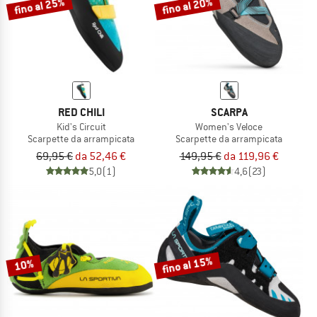
fino al 25%
fino al 20%
RED CHILI
SCARPA
Kid's Circuit
Women's Veloce
Scarpette da arrampicata
Scarpette da arrampicata
69,95 €
da 52,46 €
149,95 €
da 119,96 €
5,0
(1)
4,6
(23)
fino al 15%
10%