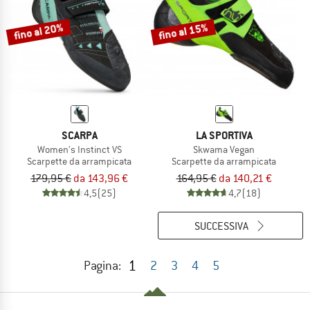
fino al 20%
fino al 15%
SCARPA
LA SPORTIVA
Women's Instinct VS
Skwama Vegan
Scarpette da arrampicata
Scarpette da arrampicata
179,95 €
da 143,96 €
164,95 €
da 140,21 €
4,5
(25)
4,7
(18)
SUCCESSIVA
1
Pagina:
2
3
4
5