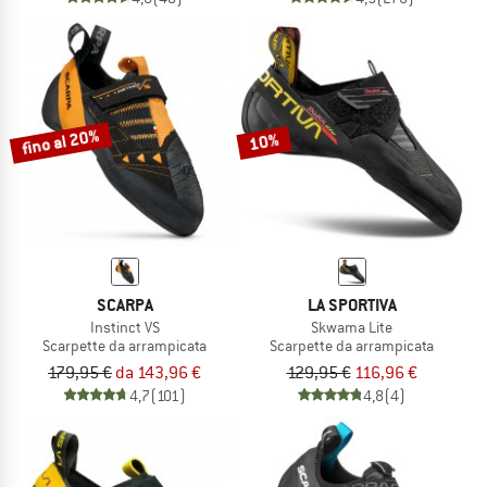
fino al 20%
10%
SCARPA
LA SPORTIVA
Instinct VS
Skwama Lite
Scarpette da arrampicata
Scarpette da arrampicata
179,95 €
da 143,96 €
129,95 €
116,96 €
4,7
(101)
4,8
(4)