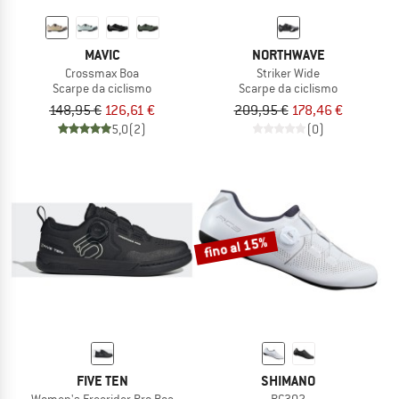
MAVIC
NORTHWAVE
Crossmax Boa
Striker Wide
Scarpe da ciclismo
Scarpe da ciclismo
148,95 €
126,61 €
209,95 €
178,46 €
5,0
(2)
(0)
fino al 15%
FIVE TEN
SHIMANO
Women's Freerider Pro Boa
RC302