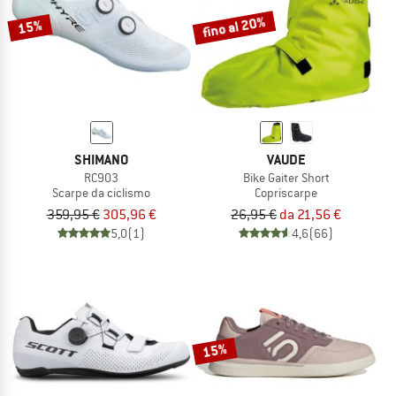
fino al 20%
15%
SHIMANO
VAUDE
RC903
Bike Gaiter Short
Scarpe da ciclismo
Copriscarpe
359,95 €
305,96 €
26,95 €
da 21,56 €
5,0
(1)
4,6
(66)
15%