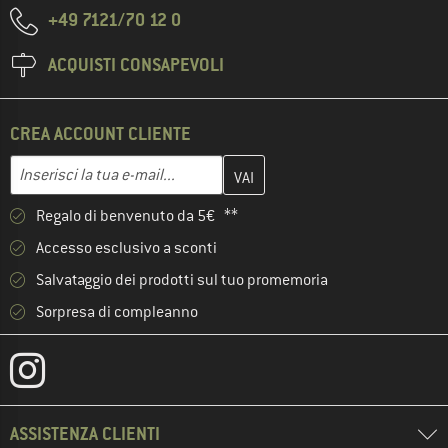
+49 7121/70 12 0
ACQUISTI CONSAPEVOLI
CREA ACCOUNT CLIENTE
Inserisci qui il tuo indirizzo e-mail e crea il tuo account cliente 
Indirizzo e-mail
Regalo di benvenuto da 5€ **
Accesso esclusivo a sconti
Salvataggio dei prodotti sul tuo promemoria
Sorpresa di compleanno
ASSISTENZA CLIENTI