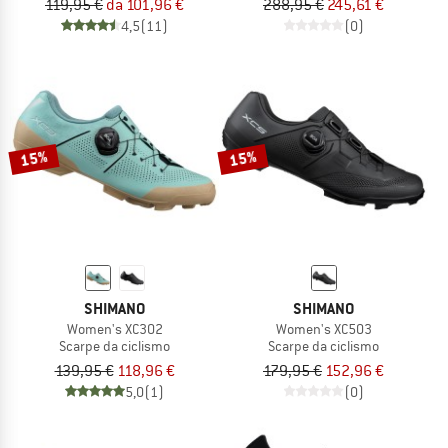
119,95 €
da 101,96 €
288,95 €
245,61 €
4,5
(11)
(0)
15%
15%
SHIMANO
SHIMANO
Women's XC302
Women's XC503
Scarpe da ciclismo
Scarpe da ciclismo
139,95 €
118,96 €
179,95 €
152,96 €
5,0
(1)
(0)