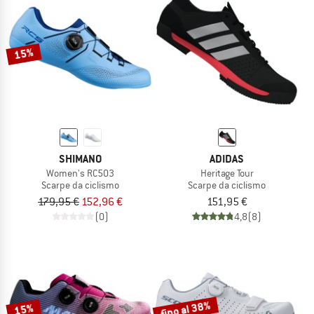
15%
SHIMANO
ADIDAS
Women's RC503
Heritage Tour
Scarpe da ciclismo
Scarpe da ciclismo
179,95 €
152,96 €
151,95 €
(0)
4,8
(8)
fino al 38%
15%