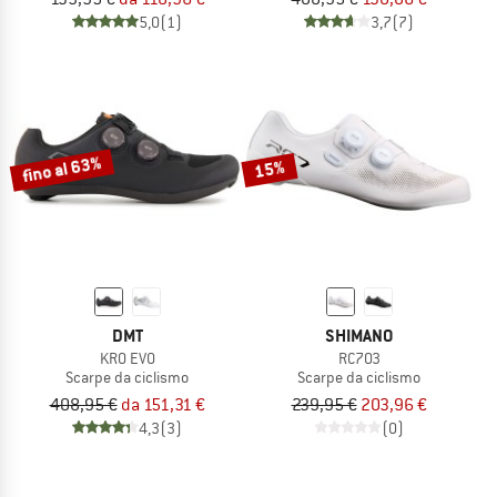
5,0
(1)
3,7
(7)
fino al 63%
15%
DMT
SHIMANO
KR0 EVO
RC703
Scarpe da ciclismo
Scarpe da ciclismo
408,95 €
da 151,31 €
239,95 €
203,96 €
4,3
(3)
(0)