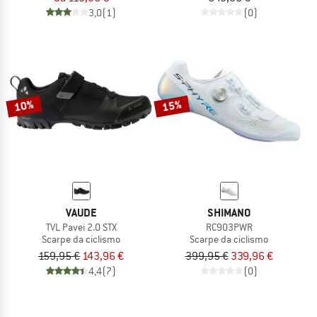
3,0
(1)
(0)
10%
15%
VAUDE
SHIMANO
TVL Pavei 2.0 STX
RC903PWR
Scarpe da ciclismo
Scarpe da ciclismo
159,95 €
143,96 €
399,95 €
339,96 €
4,4
(7)
(0)