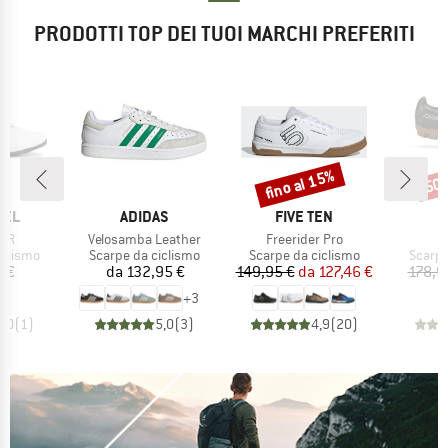
PRODOTTI TOP DEI TUOI MARCHI PREFERITI
fino al 15%
50
Sconto
Scon
O
MARCHIO
MARCHIO
SEL
ADIDAS
FIVE TEN
Articolo
Articolo
RCR
Velosamba Leather
Freerider Pro
rodotti
Gruppo di prodotti
Gruppo di prodotti
Gruppo
iclismo
Scarpe da ciclismo
Scarpe da ciclismo
Scarpe
ezzo
Prezzo
Prezzo
Prezzo ridotto
5 €
da
132,95 €
149,95 €
da
127,46 €
178,9
+
3
5,0
(
1
)
5,0
(
3
)
4,9
(
20
)