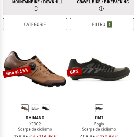
RISPOSTA
LE SCARPE DA MOUNTAIN BIKE SONO PART
RISPOSTA
LE S
MOUNTAINBIKE / DOWNHILL
GRAVEL BIKE / BIKEPACKING
CATEGORIE
FILTRO
1
fino al 15%
68%
SHIMANO
DMT
XC302
Pogis
Scarpe da ciclismo
Scarpe da ciclismo
139,95 €
da 118,96 €
408,95 €
130,86 €