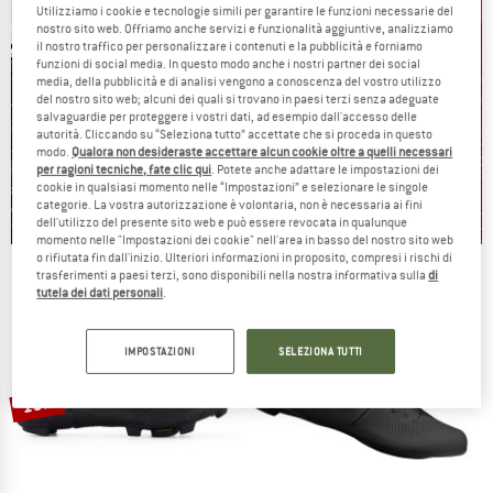
Utilizziamo i cookie e tecnologie simili per garantire le funzioni necessarie del
nostro sito web. Offriamo anche servizi e funzionalità aggiuntive, analizziamo
il nostro traffico per personalizzare i contenuti e la pubblicità e forniamo
funzioni di social media. In questo modo anche i nostri partner dei social
media, della pubblicità e di analisi vengono a conoscenza del vostro utilizzo
del nostro sito web; alcuni dei quali si trovano in paesi terzi senza adeguate
salvaguardie per proteggere i vostri dati, ad esempio dall'accesso delle
autorità. Cliccando su “Seleziona tutto” accettate che si proceda in questo
modo.
Qualora non desideraste accettare alcun cookie oltre a quelli necessari
per ragioni tecniche, fate clic qui
. Potete anche adattare le impostazioni dei
cookie in qualsiasi momento nelle “Impostazioni” e selezionare le singole
categorie. La vostra autorizzazione è volontaria, non è necessaria ai fini
dell'utilizzo del presente sito web e può essere revocata in qualunque
momento nelle "Impostazioni dei cookie" nell'area in basso del nostro sito web
o rifiutata fin dall'inizio. Ulteriori informazioni in proposito, compresi i rischi di
Our summer sale enters its next
trasferimenti a paesi terzi, sono disponibili nella nostra informativa sulla
di
tutela dei dati personali
.
phase
NOW UP TO 50% OFF
IMPOSTAZIONI
SELEZIONA TUTTI
TO THE SALE
15%