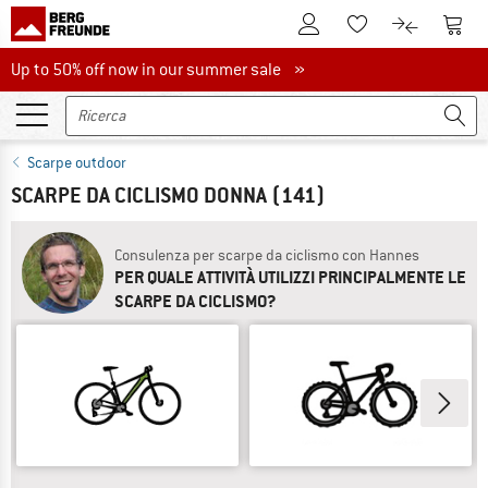
Al conto cliente
Al Ca
Alla lista promemo
Al confront
Up to 50% off now in our summer sale
Up to 50% off now in our summer sale »
Scarpe outdoor
SCARPE DA CICLISMO DONNA
(141)
Consulenza per scarpe da ciclismo con Hannes
PER QUALE ATTIVITÀ UTILIZZI PRINCIPALMENTE LE
SCARPE DA CICLISMO?