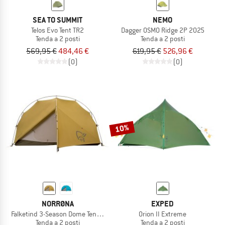
SEA TO SUMMIT
NEMO
Telos Evo Tent TR2
Dagger OSMO Ridge 2P 2025
Tenda a 2 posti
Tenda a 2 posti
569,95 €
484,46 €
619,95 €
526,96 €
(0)
(0)
10%
NORRØNA
EXPED
Falketind 3-Season Dome Tent 2P
Orion II Extreme
Tenda a 2 posti
Tenda a 2 posti