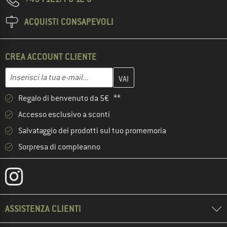
ACQUISTI CONSAPEVOLI
CREA ACCOUNT CLIENTE
Inserisci qui il tuo indirizzo e-mail e crea il tuo account cliente 
Indirizzo e-mail
Regalo di benvenuto da 5€ **
Accesso esclusivo a sconti
Salvataggio dei prodotti sul tuo promemoria
Sorpresa di compleanno
ASSISTENZA CLIENTI