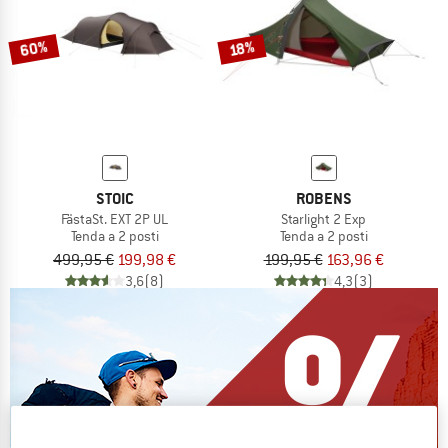
60%
18%
STOIC
ROBENS
FästaSt. EXT 2P UL
Starlight 2 Exp
Tenda a 2 posti
Tenda a 2 posti
499,95 €
199,98 €
199,95 €
163,96 €
3,6
(8)
4,3
(3)