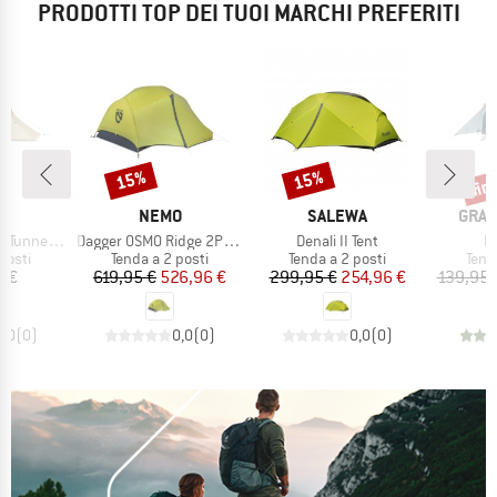
PRODOTTI TOP DEI TUOI MARCHI PREFERITI
fin
15%
15%
Sconto
Sconto
Scon
IO
MARCHIO
MARCHIO
MARC
ND
NEMO
SALEWA
GRAN
Articolo
Articolo
Ar
el Tent 2
Dagger OSMO Ridge 2P 2025
Denali II Tent
R
prodotti
Gruppo di prodotti
Gruppo di prodotti
Grup
posti
Tenda a 2 posti
Tenda a 2 posti
Tend
ezzo
Prezzo
Prezzo ridotto
Prezzo
Prezzo ridotto
5 €
619,95 €
526,96 €
299,95 €
254,96 €
139,95 
0,0
(
0
)
0,0
(
0
)
0,0
(
0
)