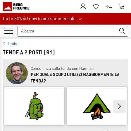
Al conto cliente
Al Ca
Alla lista promemo
Al confront
Up to 50% off now in our summer sale
Up to 50% off now in our summer sale »
Tende
TENDE A 2 POSTI
(91)
Consulenza sulla tenda con Hannes
PER QUALE SCOPO UTILIZZI MAGGIORMENTE LA
TENDA?