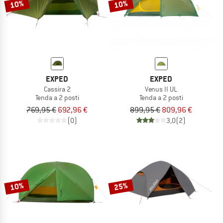
10%
10%
EXPED
EXPED
Cassira 2
Venus II UL
Tenda a 2 posti
Tenda a 2 posti
769,95 €
692,96 €
899,95 €
809,96 €
(0)
3,0
(2)
10%
25%