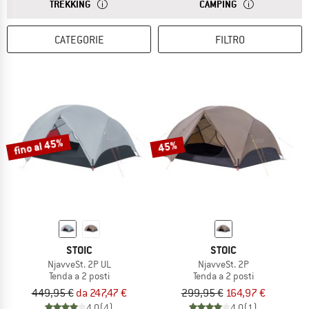
RISPOSTA
LE TENDE DA TREKKING HANNO UN VOLUME COMPATTO
RISPOSTA
LE TENDE DA CAM
TREKKING
CAMPING
CATEGORIE
FILTRO
fino al 45%
45%
STOIC
STOIC
NjavveSt. 2P UL
NjavveSt. 2P
Tenda a 2 posti
Tenda a 2 posti
449,95 €
da 247,47 €
299,95 €
164,97 €
4,0
(4)
4,0
(1)