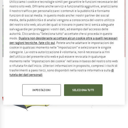
Utilizziamo i cookie e tecnologie simili per garantire le funzioni necessarie del
nostro sito web. Offriamo anche servizi e funzionalità aggiuntive, analizziamo
il nostro traffico per personalizzare i contenuti e la pubblicità e forniamo
funzioni di social media. In questo modo anche i nostri partner dei social
media, della pubblicità e di analisi vengono a conoscenza del vostro utilizzo
del nostro sito web; alcuni dei quali si trovano in paesi terzi senza adeguate
salvaguardie per proteggere i vostri dati, ad esempio dall'accesso delle
autorità. Cliccando su “Seleziona tutto” accettate che si proceda in questo
modo.
Qualora non desideraste accettare alcun cookie oltre a quelli necessari
per ragioni tecniche, fate clic qui
. Potete anche adattare le impostazioni dei
cookie in qualsiasi momento nelle “Impostazioni” e selezionare le singole
categorie. La vostra autorizzazione è volontaria, non è necessaria ai fini
dell'utilizzo del presente sito web e può essere revocata in qualunque
momento nelle "Impostazioni dei cookie" nell'area in basso del nostro sito web
Our summer sale enters its next
o rifiutata fin dall'inizio. Ulteriori informazioni in proposito, compresi i rischi di
phase
trasferimenti a paesi terzi, sono disponibili nella nostra informativa sulla
di
tutela dei dati personali
.
NOW UP TO 50% OFF
IMPOSTAZIONI
SELEZIONA TUTTI
TO THE SALE
15%
59%