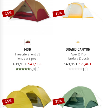
15%
15%
MSR
GRAND CANYON
FreeLite 2 Tent V3
Apex 2 Pro
Tenda a 2 posti
Tenda a 2 posti
639,95 €
543,96 €
149,95 €
127,46 €
5,0
(1)
(0)
15%
20%