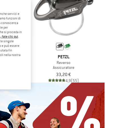
anche servizi e
iamo funzioni di
o a conoscenza
ie per
che si proceda in
 fate clic qui
.
le singole
eb e può essere
utata fin
ili nella nostra
RID
PETZL
xclusive
Reverso
ratore
Assicuratore
69,97 €
33,20 €
5,0
(1)
4,9
(55)