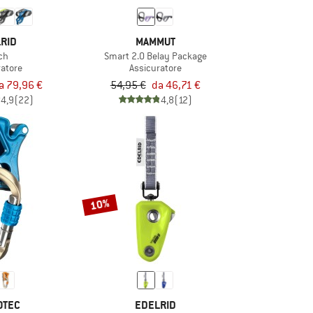
RID
MAMMUT
ch
Smart 2.0 Belay Package
ratore
Assicuratore
a 79,96 €
54,95 €
da 46,71 €
4,9
(22)
4,8
(12)
10%
OTEC
EDELRID