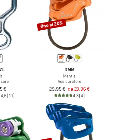
fino al 20%
ZL
DMM
it
Mantis
nsore
Assicuratore
5 €
29,95 €
da 23,96 €
4,6
(10)
4,8
(4)