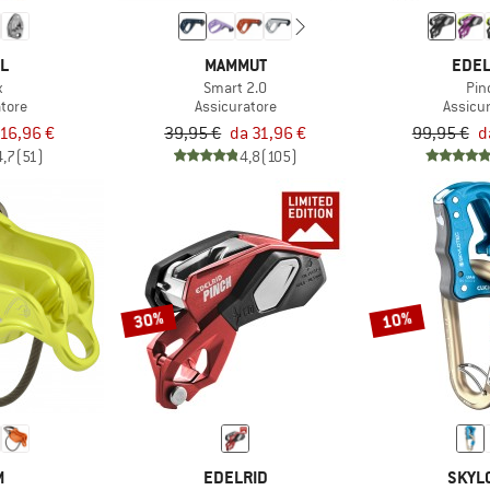
ZL
MAMMUT
EDEL
x
Smart 2.0
Pin
atore
Assicuratore
Assicu
16,96 €
39,95 €
da 31,96 €
99,95 €
d
4,7
(51)
4,8
(105)
30%
10%
M
EDELRID
SKYL