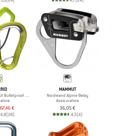
5,0
(24)
4,7
(24)
RID
MAMMUT
Kit Bulletproof Screw
Nordwand Alpine Belay
ratore
Assicuratore
67,46 €
36,05 €
4,8
(28)
4,5
(4)