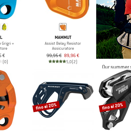
ZL
MAMMUT
 Grigri +
Assist Belay Resistor
atore
Assicuratore
5 €
99,95 €
89,96 €
(0)
5,0
(2)
Our summer s
fino al 20%
fino al 20%