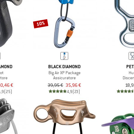
10%
IAMOND
BLACK DIAMOND
PET
lot
Big Air XP Package
Hu
atore
Assicuratore
Disce
0,46 €
39,95 €
35,96 €
18,9
4,9
(25)
4,9
(23)