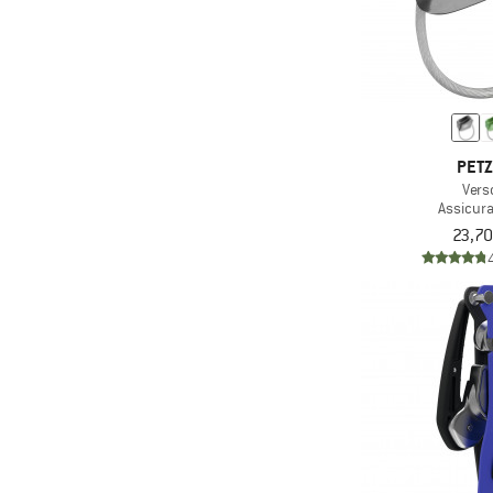
PET
Vers
Assicur
23,70