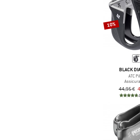
10%
BLACK D
ATC Pi
Assicur
44,95 €
4