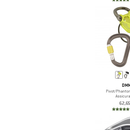
DM
Pivot/Phanto
Assicur
62,65