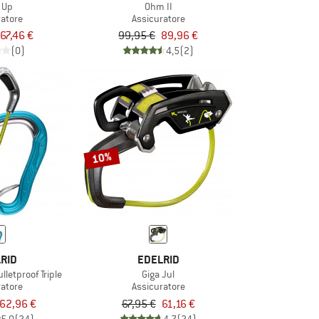
k Up
Ohm II
ratore
Assicuratore
67,46 €
99,95 €
89,96 €
(0)
4,5
(2)
10%
RID
EDELRID
ulletproof Triple
Giga Jul
ratore
Assicuratore
62,96 €
67,95 €
61,16 €