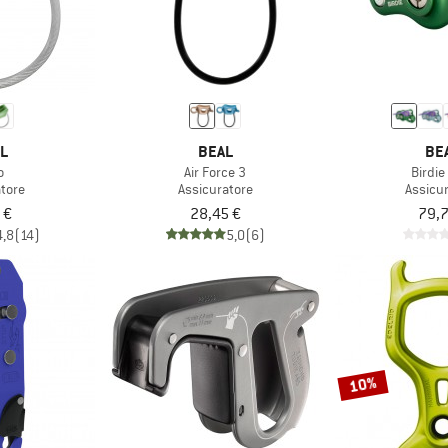
ZL
BEAL
BE
o
Air Force 3
Birdie
atore
Assicuratore
Assicu
 €
28,45 €
79,7
4,8
(14)
5,0
(6)
10%