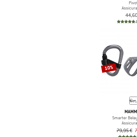
Pivo
Assicur
44,60
10%
MAMM
Smarter Bela
Assicur
79,95 €
7