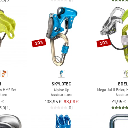
5,0
(9)
(0)
10%
10%
M
SKYLOTEC
EDEL
m HMS Set
Alpine Up
Mega Jul II Belay 
atore
Assicuratore
Assicu
 €
108,95 €
98,06 €
74,95 €
5,0
(1)
(0)