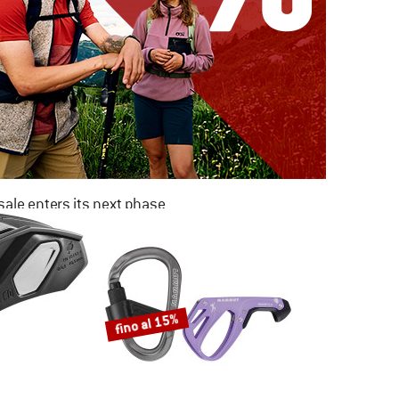
ale enters its next phase
NOW UP TO 50% OFF
TO THE SALE
fino al 15%