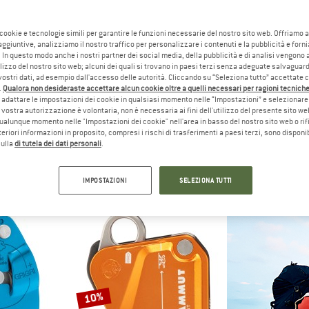
 cookie e tecnologie simili per garantire le funzioni necessarie del nostro sito web. Offriamo 
10%
30%
aggiuntive, analizziamo il nostro traffico per personalizzare i contenuti e la pubblicità e forn
 In questo modo anche i nostri partner dei social media, della pubblicità e di analisi vengon
ilizzo del nostro sito web; alcuni dei quali si trovano in paesi terzi senza adeguate salvaguard
vostri dati, ad esempio dall'accesso delle autorità. Cliccando su “Seleziona tutto” accettate 
.
Qualora non desideraste accettare alcun cookie oltre a quelli necessari per ragioni tecniche,
adattare le impostazioni dei cookie in qualsiasi momento nelle “Impostazioni” e selezionare 
 vostra autorizzazione è volontaria, non è necessaria ai fini dell'utilizzo del presente sito w
ualunque momento nelle "Impostazioni dei cookie" nell'area in basso del nostro sito web o rifi
lteriori informazioni in proposito, compresi i rischi di trasferimenti a paesi terzi, sono disponib
RID
PETZL
EDEL
sulla
di tutela dei dati personali
.
ga
Grigri
Ohm II E
la frenata
Assicuratore
Assicu
12,46 €
94,95 €
85,46 €
99,95 €
IMPOSTAZIONI
SELEZIONA TUTTI
4,6
(14)
4,9
(224)
10%