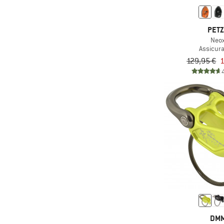
PET
Neo
Assicur
129,95 €
1
DM