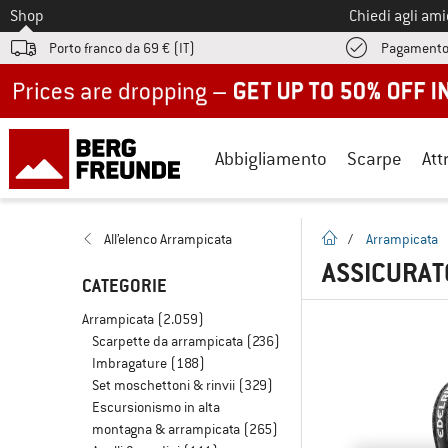
Allo
Shop
Chiedi agli am
Porto franco da 69 € (IT)
Pagamento
Up to 50% off now in our summer sale
Abbigliamento
Scarpe
Att
pagina iniziale
All’elenco Arrampicata
/
Arrampicata
ASSICURAT
CATEGORIE
Arrampicata
(2.059)
Scarpette da arrampicata
(236)
Imbragature
(188)
Set moschettoni & rinvii
(329)
Escursionismo in alta
montagna & arrampicata
(265)