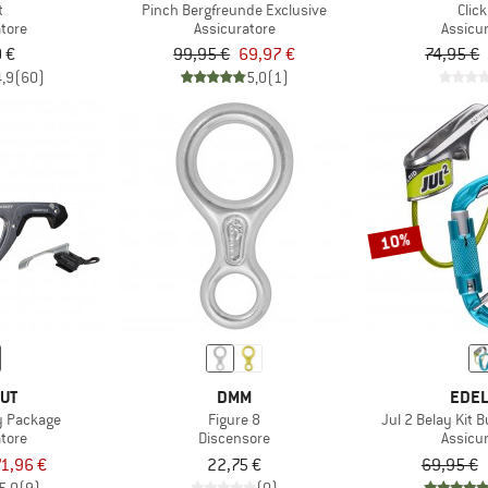
t
Pinch Bergfreunde Exclusive
Clic
atore
Assicuratore
Assicu
 €
99,95 €
69,97 €
74,95 €
4,9
(60)
5,0
(1)
10%
UT
DMM
EDEL
y Package
Figure 8
Jul 2 Belay Kit B
atore
Discensore
Assicu
1,96 €
22,75 €
69,95 €