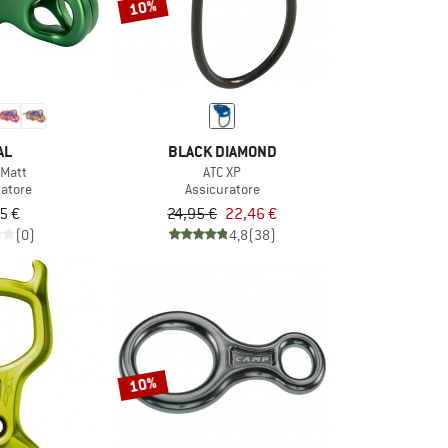
10%
AL
BLACK DIAMOND
 Matt
ATC XP
ratore
Assicuratore
5 €
24,95 €
22,46 €
(0)
4,8
(38)
10%