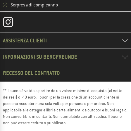
Sorpresa di compleanno
ASSISTENZA CLIENTI
INFORMAZIONI SU BERGFREUNDE
RECESSO DEL CONTRATTO
**Il buono è valido a partire da un valore minimo di acquisto (al netto
dei resi) di 40 euro. I buoni per la creazione di un account cliente si
possono riscuotere una sola volta per persona e per ordine. Non
applicabile alle categorie libri e carte, alimenti da outdoor e buoni regalo.
Non convertibile in contanti. Non cumulabile con altri codici. Il buono
non può essere ceduto o pubblicato.