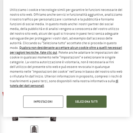
Utilizziamo i cookie e tecnologie simili per garantire le funzioni necessarie del
nostro sito web. Offriamo anche servizi e funzionalità aggiuntive, analizziamo
il nostro traffico per personalizzare i contenuti e la pubblicità e forniamo
BERGANS
BERGANS
funzioni di social media. In questo modo anche i nostri partner dei social
media, della pubblicità e di analisi vengono a conoscenza del vostro utilizzo
Women's Alvdal Wool Jumper
Alvdal Wool Jumper
del nostro sito web; alcuni dei quali si trovano in paesi terzi senza adeguate
Pullover in lana merino
Pullover in lana merino
salvaguardie per proteggere i vostri dati, ad esempio dall'accesso delle
159,95 €
da 111,97 €
159,95 €
da 111,97 €
autorità. Cliccando su “Seleziona tutto” accettate che si proceda in questo
modo.
Qualora non desideraste accettare alcun cookie oltre a quelli necessari
4,6
(17)
5,0
(3)
per ragioni tecniche, fate clic qui
. Potete anche adattare le impostazioni dei
cookie in qualsiasi momento nelle “Impostazioni” e selezionare le singole
categorie. La vostra autorizzazione è volontaria, non è necessaria ai fini
dell'utilizzo del presente sito web e può essere revocata in qualunque
momento nelle "Impostazioni dei cookie" nell'area in basso del nostro sito web
o rifiutata fin dall'inizio. Ulteriori informazioni in proposito, compresi i rischi di
trasferimenti a paesi terzi, sono disponibili nella nostra informativa sulla
di
tutela dei dati personali
.
20%
IMPOSTAZIONI
SELEZIONA TUTTI