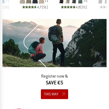
+
1
+
1
+
5
,8
(
10
)
4,7
(
51
)
4,8
(
31
)
Register now &
SAVE €5
THIS WAY