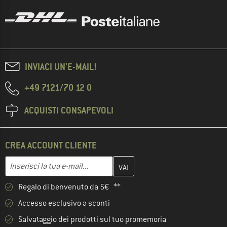
INVIACI UN'E-MAIL!
+49 7121/70 12 0
ACQUISTI CONSAPEVOLI
CREA ACCOUNT CLIENTE
Inserisci qui il tuo indirizzo e-mail e crea il tuo account cliente 
Indirizzo e-mail
Regalo di benvenuto da 5€ **
Accesso esclusivo a sconti
Salvataggio dei prodotti sul tuo promemoria