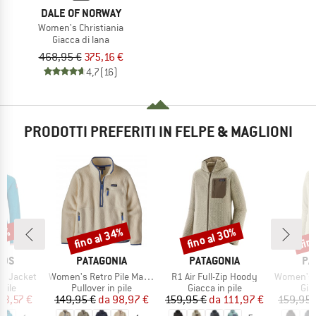
DALE OF NORWAY
Women's Christiania
Giacca di lana
468,95 €
375,16 €
4,7
(16)
PRODOTTI PREFERITI IN FELPE & MAGLIONI
41%
fino al 34%
fino al 30%
fin
Sconto
Sconto
Scon
O
MARCHIO
MARCHIO
MA
IDS
PATAGONIA
PATAGONIA
PA
Articolo
Articolo
Articolo
rd Jacket
Women's Retro Pile Marsupial
R1 Air Full-Zip Hoody
Women's R1 Ai
 prodotti
Gruppo di prodotti
Gruppo di prodotti
Gru
 pile
Pullover in pile
Giacca in pile
Giac
ezzo
ezzo ridotto
Prezzo
Prezzo ridotto
Prezzo
Prezzo ridotto
23,57 €
149,95 €
da
98,97 €
159,95 €
da
111,97 €
159,95 