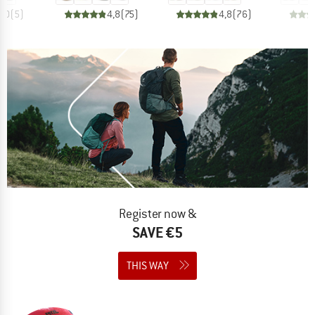
5,0
(
5
)
4,8
(
75
)
4,8
(
76
)
Register now &
SAVE €5
THIS WAY