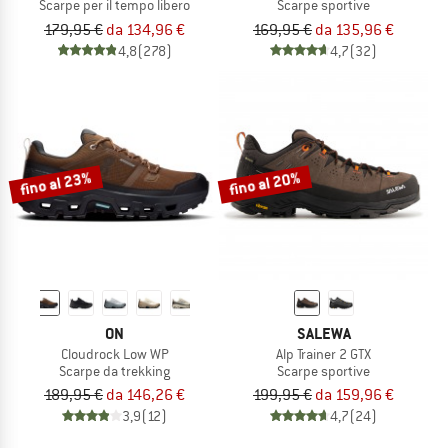
Scarpe per il tempo libero
Scarpe sportive
179,95 €
da 134,96 €
169,95 €
da 135,96 €
4,8
(278)
4,7
(32)
fino al 23%
fino al 20%
ON
SALEWA
Cloudrock Low WP
Alp Trainer 2 GTX
Scarpe da trekking
Scarpe sportive
189,95 €
da 146,26 €
199,95 €
da 159,96 €
3,9
(12)
4,7
(24)