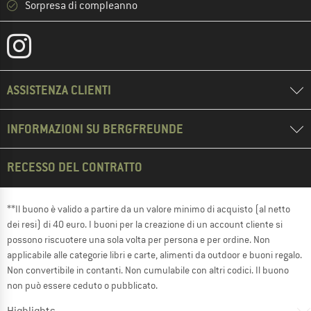
Sorpresa di compleanno
ASSISTENZA CLIENTI
INFORMAZIONI SU BERGFREUNDE
RECESSO DEL CONTRATTO
**Il buono è valido a partire da un valore minimo di acquisto (al netto
dei resi) di 40 euro. I buoni per la creazione di un account cliente si
possono riscuotere una sola volta per persona e per ordine. Non
applicabile alle categorie libri e carte, alimenti da outdoor e buoni regalo.
Non convertibile in contanti. Non cumulabile con altri codici. Il buono
non può essere ceduto o pubblicato.