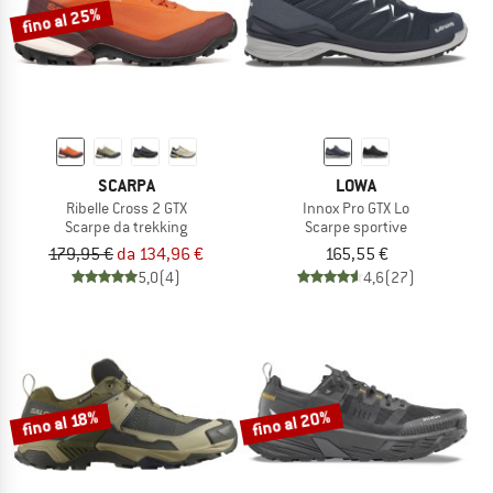
fino al 25%
SCARPA
LOWA
Ribelle Cross 2 GTX
Innox Pro GTX Lo
Scarpe da trekking
Scarpe sportive
179,95 €
da 134,96 €
165,55 €
5,0
(4)
4,6
(27)
fino al 20%
fino al 18%