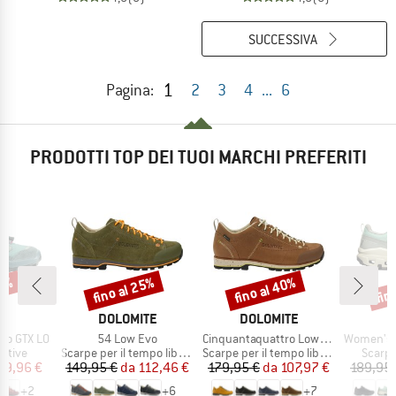
SUCCESSIVA
1
Pagina:
2
3
4
...
6
PRODOTTI TOP DEI TUOI MARCHI PREFERITI
20%
fino al 25%
fino al 40%
fin
Sconto
Sconto
Scon
HIO
MARCHIO
MARCHIO
A
DOLOMITE
DOLOMITE
Articolo
Articolo
Articolo
ro GTX LO
54 Low Evo
Cinquantaquattro Low Full Grain Leather Evo GTX
Women's Cl
prodotti
Gruppo di prodotti
Gruppo di prodotti
Gruppo
rtive
Scarpe per il tempo libero
Scarpe per il tempo libero
Scarpe
ezzo
ezzo ridotto
Prezzo
Prezzo ridotto
Prezzo
Prezzo ridotto
79,96 €
149,95 €
da
112,46 €
179,95 €
da
107,97 €
189,95 
+
2
+
6
+
7