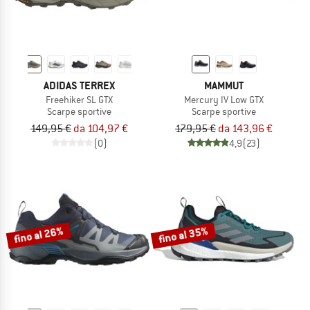
ADIDAS TERREX
MAMMUT
Freehiker SL GTX
Mercury IV Low GTX
Scarpe sportive
Scarpe sportive
149,95 €
da 104,97 €
179,95 €
da 143,96 €
(0)
4,9
(23)
fino al 26%
fino al 35%