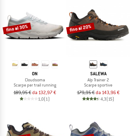
fino al 30%
fino al 20%
ON
SALEWA
Cloudsoma
Alp Trainer 2
Scarpe per trail running
Scarpe sportive
189,95 €
da 132,97 €
179,95 €
da 143,96 €
1,0
(1)
4,3
(15)