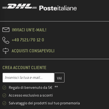
INVIACI UN'E-MAIL!
+49 7121/70 12 0
ACQUISTI CONSAPEVOLI
CREA ACCOUNT CLIENTE
Inserisci qui il tuo indirizzo e-mail e crea il tuo account cliente 
Indirizzo e-mail
Regalo di benvenuto da 5€ **
Accesso esclusivo a sconti
Salvataggio dei prodotti sul tuo promemoria