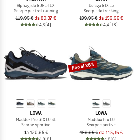
Alphaglide GORE-TEX
Delago GTX Lo
Scarpe per trail running
Scarpe da trekking
119,95 €
da 80,37 €
199,95 €
da 159,96 €
4,3
(4)
4,4
(18)
fino al 28%
LOWA
LOWA
Maddox Pro GTX LO SL
Maddox Pro LO
Scarpe sportive
Scarpe sportive
da 170,95 €
159,95 €
da 115,16 €
4,8
(8)
4,8
(6)