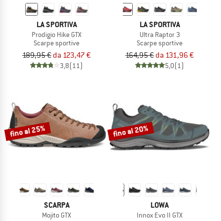
LA SPORTIVA
LA SPORTIVA
Prodigio Hike GTX
Ultra Raptor 3
Scarpe sportive
Scarpe sportive
189,95 €
da 123,47 €
164,95 €
da 131,96 €
3,8
(11)
5,0
(1)
fino al 25%
fino al 20%
SCARPA
LOWA
Mojito GTX
Innox Evo II GTX