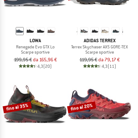
LOWA
ADIDAS TERREX
Renegade Evo GTX Lo
Terrex Skychaser AX5 GORE-TEX
Scarpe sportive
Scarpe sportive
199,95 €
da 165,96 €
119,95 €
da 79,17 €
4,3
(20)
4,3
(11)
fino al 35%
fino al 20%