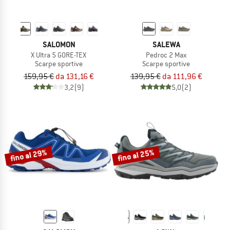
SALOMON
SALEWA
X Ultra 5 GORE-TEX
Pedroc 2 Max
Scarpe sportive
Scarpe sportive
159,95 €
da 131,16 €
139,95 €
da 111,96 €
3,2
(9)
5,0
(2)
fino al 29%
fino al 25%