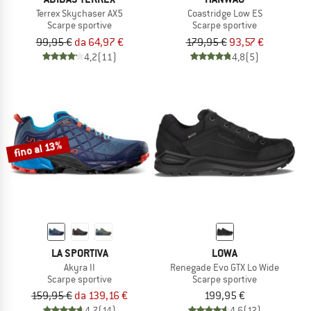
Terrex Skychaser AX5
Coastridge Low ES
Scarpe sportive
Scarpe sportive
99,95 €
da 64,97 €
179,95 €
93,57 €
4,2
(11)
4,8
(5)
fino al 13%
LA SPORTIVA
LOWA
Akyra II
Renegade Evo GTX Lo Wide
Scarpe sportive
Scarpe sportive
159,95 €
da 139,16 €
199,95 €
4,7
(14)
4,6
(12)