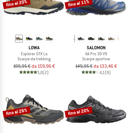
fino al 20%
fino al 11%
LOWA
SALOMON
Explorer GTX Lo
XA Pro 3D V9
Scarpe da trekking
Scarpe sportive
199,95 €
da 159,96 €
149,95 €
da 133,46 €
5,0
(2)
4,1
(9)
fino al 26%
fino al 20%