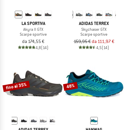
LA SPORTIVA
ADIDAS TERREX
Akyra II GTX
Skychaser GTX
Scarpe sportive
Scarpe sportive
da 174,55 €
159,95 €
da 111,97 €
4,8
(14)
4,5
(14)
fino al 35%
48%
ADIDAS TERREX
HANWAG