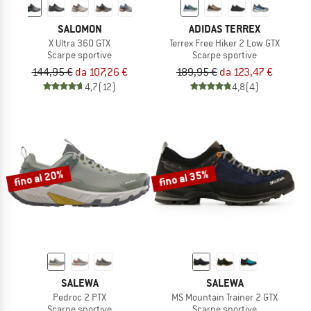
SALOMON
ADIDAS TERREX
X Ultra 360 GTX
Terrex Free Hiker 2 Low GTX
Scarpe sportive
Scarpe sportive
144,95 €
da 107,26 €
189,95 €
da 123,47 €
4,7
(12)
4,8
(4)
fino al 20%
fino al 35%
SALEWA
SALEWA
Pedroc 2 PTX
MS Mountain Trainer 2 GTX
Scarpe sportive
Scarpe sportive