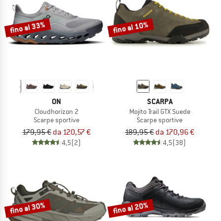
fino al 33%
fino al 10%
ON
SCARPA
Cloudhorizon 2
Mojito Trail GTX Suede
Scarpe sportive
Scarpe sportive
179,95 €
da 120,57 €
189,95 €
da 170,96 €
4,5
(2)
4,5
(38)
fino al 30%
fino al 20%