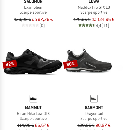
SALOMON
LOWA
Examotion
Maddox Pro GTX LO
Scarpe sportive
Scarpe sportive
129,95 €
da 92,26 €
179,95 €
da 134,96 €
(0)
4,4
(11)
42%
30%
MAMMUT
GARMONT
Girun Hike Low GTX
Dragontail
Scarpe sportive
Scarpe sportive
114,95 €
66,67 €
129,95 €
90,97 €