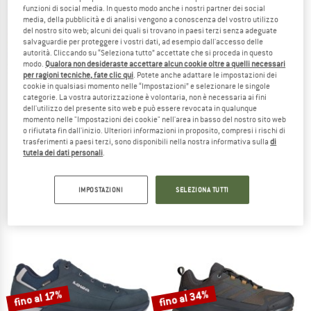
funzioni di social media. In questo modo anche i nostri partner dei social
media, della pubblicità e di analisi vengono a conoscenza del vostro utilizzo
TO THE SALE
del nostro sito web; alcuni dei quali si trovano in paesi terzi senza adeguate
fino al 18%
salvaguardie per proteggere i vostri dati, ad esempio dall'accesso delle
autorità. Cliccando su “Seleziona tutto” accettate che si proceda in questo
modo.
Qualora non desideraste accettare alcun cookie oltre a quelli necessari
per ragioni tecniche, fate clic qui
. Potete anche adattare le impostazioni dei
cookie in qualsiasi momento nelle “Impostazioni” e selezionare le singole
categorie. La vostra autorizzazione è volontaria, non è necessaria ai fini
dell'utilizzo del presente sito web e può essere revocata in qualunque
momento nelle "Impostazioni dei cookie" nell'area in basso del nostro sito web
o rifiutata fin dall'inizio. Ulteriori informazioni in proposito, compresi i rischi di
trasferimenti a paesi terzi, sono disponibili nella nostra informativa sulla
di
LA SPORTIVA
SALOMON
tutela dei dati personali
.
Ultra Raptor 3 GTX
XA Pro 3D V9 GTX
Scarpe sportive
Scarpe sportive
da 175,70 €
169,95 €
da 139,36 €
IMPOSTAZIONI
SELEZIONA TUTTI
5,0
(3)
4,8
(14)
fino al 34%
fino al 17%