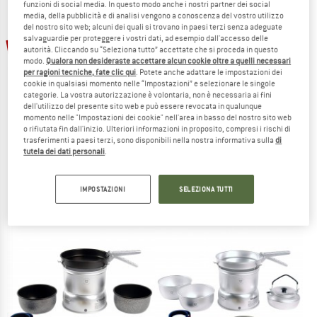
funzioni di social media. In questo modo anche i nostri partner dei social
media, della pubblicità e di analisi vengono a conoscenza del vostro utilizzo
del nostro sito web; alcuni dei quali si trovano in paesi terzi senza adeguate
TO THE SALE
salvaguardie per proteggere i vostri dati, ad esempio dall'accesso delle
15%
autorità. Cliccando su “Seleziona tutto” accettate che si proceda in questo
modo.
Qualora non desideraste accettare alcun cookie oltre a quelli necessari
per ragioni tecniche, fate clic qui
. Potete anche adattare le impostazioni dei
cookie in qualsiasi momento nelle “Impostazioni” e selezionare le singole
categorie. La vostra autorizzazione è volontaria, non è necessaria ai fini
dell'utilizzo del presente sito web e può essere revocata in qualunque
momento nelle "Impostazioni dei cookie" nell'area in basso del nostro sito web
o rifiutata fin dall'inizio. Ulteriori informazioni in proposito, compresi i rischi di
trasferimenti a paesi terzi, sono disponibili nella nostra informativa sulla
di
PRIMUS
TRANGIA
tutela dei dati personali
.
PrimeTech Stove Set II
25-4 Sturmkocher mit Primus Gasbr
Fornelli a gas
Fornelli a gas
IMPOSTAZIONI
SELEZIONA TUTTI
209,95 €
da 178,46 €
da 192,95 €
(0)
5,0
(6)