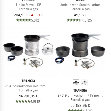
Tupike Stove II DE
Amicus with Stealth Igniter
Fornelli a gas
Fornelli a gas
284,95 €
242,21 €
49,95 €
5,0
(2)
4,5
(25)
TRANGIA
25-6 Sturmkocher mit Primus Gasbrenner
TRANGIA
Fornelli a gas
27-3 Sturmkocher mit Primus Gasbr
da 201,95 €
Fornelli a gas
4,9
(10)
da 152,95 €
4,8
(4)