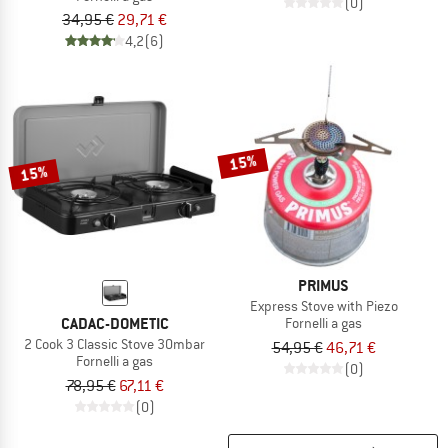
(0)
34,95 €
29,71 €
4,2
(6)
15%
15%
PRIMUS
Express Stove with Piezo
CADAC-DOMETIC
Fornelli a gas
2 Cook 3 Classic Stove 30mbar
54,95 €
46,71 €
Fornelli a gas
(0)
78,95 €
67,11 €
(0)