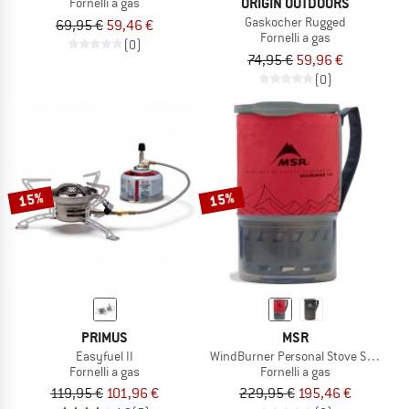
ORIGIN OUTDOORS
Fornelli a gas
Gaskocher Rugged
69,95 €
59,46 €
Fornelli a gas
(0)
74,95 €
59,96 €
(0)
15%
15%
PRIMUS
MSR
Easyfuel II
WindBurner Personal Stove System
Fornelli a gas
Fornelli a gas
119,95 €
101,96 €
229,95 €
195,46 €