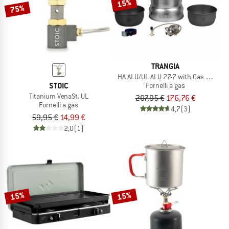
15%
75%
TRANGIA
HA ALU/UL ALU 27-7 with Gas Burner
STOIC
Fornelli a gas
Titanium VenaSt. UL
207,95 €
176,76 €
Fornelli a gas
4,7
(3)
59,95 €
14,99 €
2,0
(1)
15%
15%