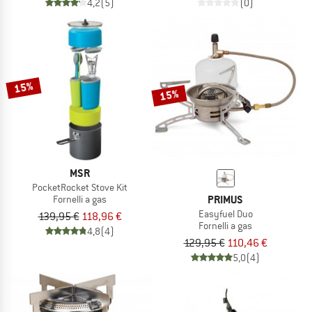
4,2
(5)
(0)
15%
15%
MSR
PocketRocket Stove Kit
PRIMUS
Fornelli a gas
Easyfuel Duo
139,95 €
118,96 €
Fornelli a gas
4,8
(4)
129,95 €
110,46 €
5,0
(4)