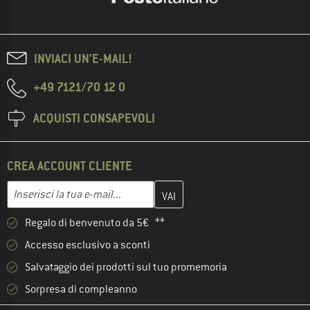
INVIACI UN'E-MAIL!
+49 7121/70 12 0
ACQUISTI CONSAPEVOLI
CREA ACCOUNT CLIENTE
Inserisci qui il tuo indirizzo e-mail e crea il tuo account cliente 
Indirizzo e-mail
Regalo di benvenuto da 5€ **
Accesso esclusivo a sconti
Salvataggio dei prodotti sul tuo promemoria
Sorpresa di compleanno