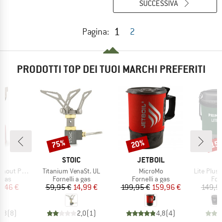
SUCCESSIVA
1
Pagina:
2
PRODOTTI TOP DEI TUOI MARCHI PREFERITI
75%
20%
15
Sconto
Sconto
Scon
HIO
MARCHIO
MARCHIO
M
US
STOIC
JETBOIL
P
Articolo
Articolo
Articolo
out Piezo
Titanium VenaSt. UL
MicroMo
Lite Plus
 prodotti
Gruppo di prodotti
Gruppo di prodotti
Gru
a gas
Fornelli a gas
Fornelli a gas
Forn
ezzo
ezzo ridotto
Prezzo
Prezzo ridotto
Prezzo
Prezzo ridotto
5,46 €
59,95 €
14,99 €
199,95 €
159,96 €
149,9
4,3
(
8
)
2,0
(
1
)
4,8
(
4
)