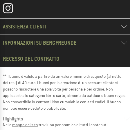
ASSISTENZA CLIENTI
INFORMAZIONI SU BERGFREUNDE
RECESSO DEL CONTRATTO
**Il buono è valido a partire da un valore minimo di acquisto (al netto
dei resi) di 40 euro. I buoni per la creazione di un account cliente si
possono riscuotere una sola volta per persona e per ordine. Non
applicabile alle categorie libri e carte, alimenti da outdoor e buoni regalo.
Non convertibile in contanti. Non cumulabile con altri codici. Il buono
non può essere ceduto o pubblicato.
Highlights
Nella
mappa del sito
trovi una panoramica di tutti i contenuti.