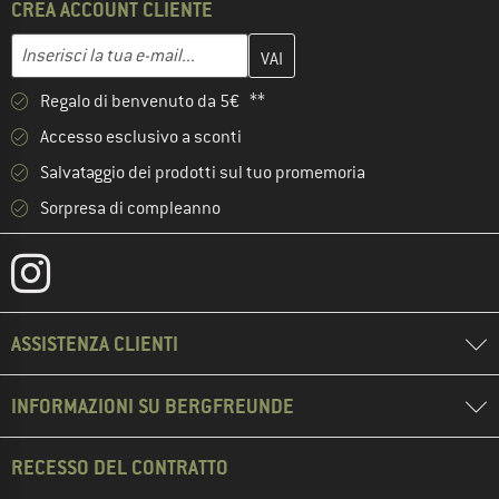
CREA ACCOUNT CLIENTE
Inserisci qui il tuo indirizzo e-mail e crea il tuo account cliente 
Inserisci la tua e-mail...
Regalo di benvenuto da 5€ **
Accesso esclusivo a sconti
Salvataggio dei prodotti sul tuo promemoria
Sorpresa di compleanno
ASSISTENZA CLIENTI
INFORMAZIONI SU BERGFREUNDE
RECESSO DEL CONTRATTO