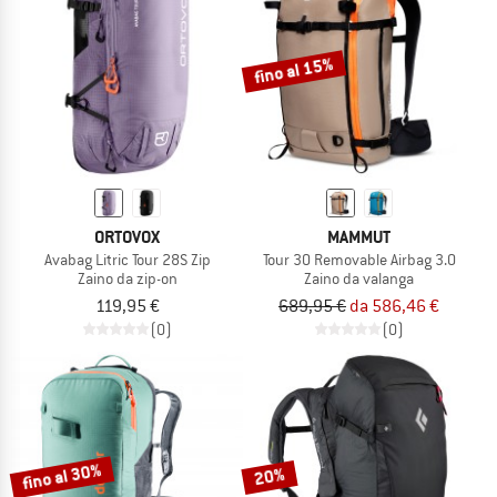
TO THE SALE
fino al 15%
ORTOVOX
MAMMUT
Avabag Litric Tour 28S Zip
Tour 30 Removable Airbag 3.0
Zaino da zip-on
Zaino da valanga
119,95 €
689,95 €
da 586,46 €
(0)
(0)
fino al 30%
20%