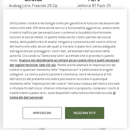
Avabag Litric Freeride 28 Zip
Jetforce BT Pack 35
Zaino da zip-on
Zaino da valanga
119,95 €
1.179,95 €
943,96 €
5,0
(1)
(0)
Utilizziamo i cookie e tecnologie simili per garantire le funzioni necessarie del
nostro sito web. Offriamo anche servizi e funzionalità aggiuntive, analizziamo
il nostro traffico per personalizzare i contenuti e la pubblicità e forniamo
funzioni di social media. In questo modo anche i nostri partner dei social
media, della pubblicità e di analisi vengono a conoscenza del vostro utilizzo
del nostro sito web; alcuni dei quali si trovano in paesi terzi senza adeguate
salvaguardie per proteggere i vostri dati, ad esempio dall'accesso delle
autorità. Cliccando su “Seleziona tutto” accettate che si proceda in questo
modo.
Qualora non desideraste accettare alcun cookie oltre a quelli necessari
per ragioni tecniche, fate clic qui
. Potete anche adattare le impostazioni dei
cookie in qualsiasi momento nelle “Impostazioni” e selezionare le singole
categorie. La vostra autorizzazione è volontaria, non è necessaria ai fini
dell'utilizzo del presente sito web e può essere revocata in qualunque
momento nelle "Impostazioni dei cookie" nell'area in basso del nostro sito web
o rifiutata fin dall'inizio. Ulteriori informazioni in proposito, compresi i rischi di
trasferimenti a paesi terzi, sono disponibili nella nostra informativa sulla
di
tutela dei dati personali
.
ORTOVOX
ORTOVOX
Avabag Litric Tour 30 Zip
Avabag Litric Tour 36S Zip
IMPOSTAZIONI
SELEZIONA TUTTI
Zaino da zip-on
Zaino da valanga
119,95 €
139,95 €
(0)
(0)