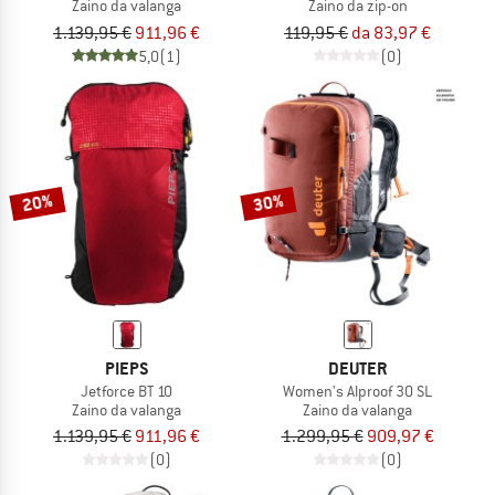
Zaino da valanga
Zaino da zip-on
1.139,95 €
911,96 €
119,95 €
da 83,97 €
5,0
(1)
(0)
20%
30%
PIEPS
DEUTER
Jetforce BT 10
Women's Alproof 30 SL
Zaino da valanga
Zaino da valanga
1.139,95 €
911,96 €
1.299,95 €
909,97 €
(0)
(0)