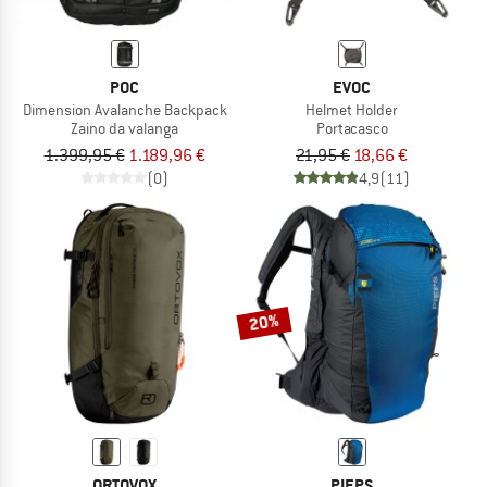
POC
EVOC
Dimension Avalanche Backpack
Helmet Holder
Zaino da valanga
Portacasco
1.399,95 €
1.189,96 €
21,95 €
18,66 €
(0)
4,9
(11)
20%
ORTOVOX
PIEPS