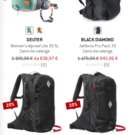
DEUTER
BLACK DIAMOND
Women's Alproof Lite 20 SL
Jetforce Pro Pack 35
Zaino da valanga
Zaino da valanga
1.199,95 €
da 839,97 €
1.179,95 €
943,96 €
(0)
(0)
20%
20%