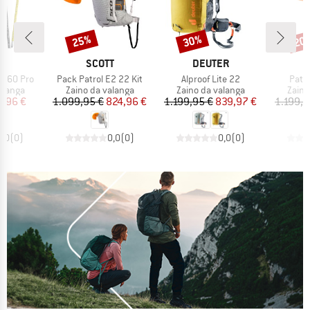
25%
30%
20
Sconto
Sconto
Scon
HIO
MARCHIO
MARCHIO
S
SCOTT
DEUTER
Articolo
Articolo
Artic
 260 Pro
Pack Patrol E2 22 Kit
Alproof Lite 22
Patro
rodotti
Gruppo di prodotti
Gruppo di prodotti
Grupp
alanga
Zaino da valanga
Zaino da valanga
Zaino
ezzo
ezzo ridotto
Prezzo
Prezzo ridotto
Prezzo
Prezzo ridotto
4,96 €
1.099,95 €
824,96 €
1.199,95 €
839,97 €
1.199,9
0,0
(
0
)
0,0
(
0
)
0,0
(
0
)