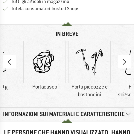
Tutti gli articoli in magazzino
Trovi tutte le informazioni q
Tutela consumatori Trusted Shops
IN BREVE
0 g
Portacasco
Porta piccozze e
Po
bastoncini
sci/sn
INFORMAZIONI SUI MATERIALI E CARATTERISTICHE
LE PERSONE CHE HANNO VISUALIZZATO, HANNO