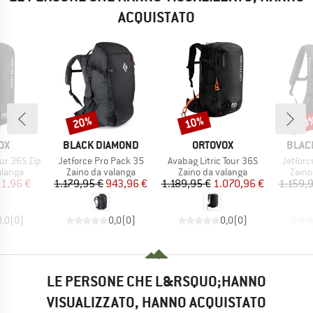
ACQUISTATO
20%
10%
20
Sconto
Sconto
Scon
IO
MARCHIO
MARCHIO
MARC
OX
BLACK DIAMOND
ORTOVOX
BLAC
Articolo
Articolo
Articolo
our 36S Zip
Jetforce Pro Pack 35
Avabag Litric Tour 36S
Jetforc
prodotti
Gruppo di prodotti
Gruppo di prodotti
Grupp
alanga
Zaino da valanga
Zaino da valanga
Zaino
ezzo
ezzo ridotto
Prezzo
Prezzo ridotto
Prezzo
Prezzo ridotto
11,96 €
1.179,95 €
943,96 €
1.189,95 €
1.070,96 €
1.159,
0,0
(
0
)
0,0
(
0
)
0,0
(
0
)
LE PERSONE CHE L&RSQUO;HANNO
VISUALIZZATO, HANNO ACQUISTATO