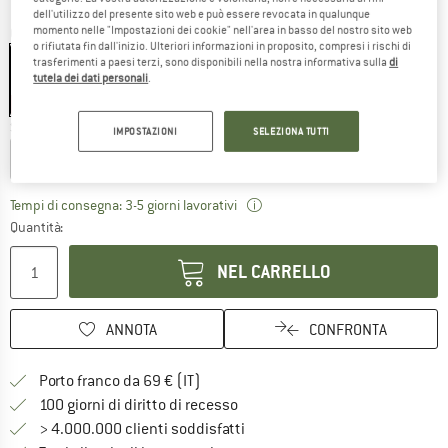
dell'utilizzo del presente sito web e può essere revocata in qualunque
momento nelle "Impostazioni dei cookie" nell'area in basso del nostro sito web
Colore:
REPO Blue
o rifiutata fin dall'inizio. Ulteriori informazioni in proposito, compresi i rischi di
trasferimenti a paesi terzi, sono disponibili nella nostra informativa sulla
di
tutela dei dati personali
.
25%
Scegli la taglia:
IMPOSTAZIONI
SELEZIONA TUTTI
S/M
M/L
Il link si apre in una casella
Tempi di consegna: 3-5 giorni lavorativi
Quantità:
NEL CARRELLO
ANNOTA
CONFRONTA
Qui trovi ulteriori informazioni sulle
Porto franco da 69 € (IT)
Vai alla politica di recesso qui 
100 giorni di diritto di recesso
> 4.000.000 clienti soddisfatti