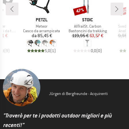
47%
60
Sconto
Scon
CHIO
MARCHIO
MARCHIO
PETZL
STOIC
Articolo
Articolo
Articol
ller
Meteor
AllTrailSt. Carbon
Svedje
tti
Gruppo di prodotti
Gruppo di prodotti
Gruppo
 trekking
Casco da arrampicata
Bastoncini da trekking
Anello
ezzo
ezzo ridotto
Prezzo
Prezzo
Prezzo ridotto
,61 €
da
85,45 €
119,95 €
63,57 €
9,95 
4,9
(
9
)
5,0
(
1
)
0,0
(
0
)
Jürgen di Bergfreunde - Acquirenti
"Troverò per te i prodotti outdoor migliori e più
recenti!"