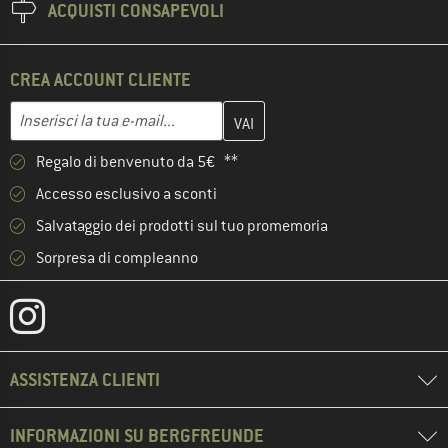
ACQUISTI CONSAPEVOLI
CREA ACCOUNT CLIENTE
Inserisci qui il tuo indirizzo e-mail e crea il tuo account cliente 
Indirizzo e-mail
Regalo di benvenuto da 5€ **
Accesso esclusivo a sconti
Salvataggio dei prodotti sul tuo promemoria
Sorpresa di compleanno
ASSISTENZA CLIENTI
INFORMAZIONI SU BERGFREUNDE