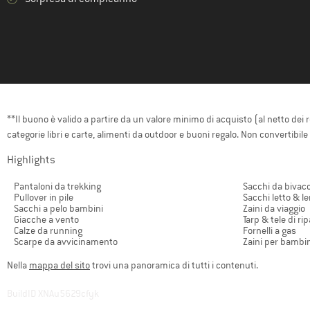
**Il buono è valido a partire da un valore minimo di acquisto (al netto dei 
categorie libri e carte, alimenti da outdoor e buoni regalo. Non convertibil
Highlights
Pantaloni da trekking
Sacchi da bivac
Pullover in pile
Sacchi letto & l
Sacchi a pelo bambini
Zaini da viaggio
Giacche a vento
Tarp & tele di ri
Calze da running
Fornelli a gas
Scarpe da avvicinamento
Zaini per bambin
Nella
mappa del sito
trovi una panoramica di tutti i contenuti.
BuildID XNAu5629cfyk