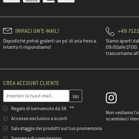
INVIACI UN'E-MAIL!
+49 7121
Dopodiché potrai goderti un po' di aria fresca.
Siamo aperti dal
Intanto ti rispondiamo!
09:00alle17:00. 
trascorriamo all
CREA ACCOUNT CLIENTE
Inserisci qui il tuo indirizzo e-mail e crea il tuo account cliente 
Indirizzo e-mail
Regalo di benvenuto da 5€ **
Non vediamo l'or
Accesso esclusivo a sconti
scambiarci idee
Salvataggio dei prodotti sul tuo promemoria
Sorpresa di compleanno