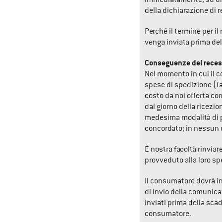
della dichiarazione di r
Perché il termine per il
venga inviata prima de
Conseguenze del rece
Nel momento in cui il c
spese di spedizione (fa
costo da noi offerta c
dal giorno della ricezi
medesima modalità di p
concordato; in nessun 
È nostra facoltà rinviar
provveduto alla loro sp
Il consumatore dovrà in
di invio della comunica
inviati prima della scad
consumatore.