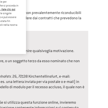
ie per
che si proceda in
 fate clic qui
.
co per finalità non prevalentemente riconducibili 
le singole
eb e può essere
umatore può recedere dai contratti che prevedono la 
utata fin
ili nella nostra
a l'obbligo di fornire qualsivoglia motivazione.
atore, o un soggetto terzo da esso nominato che non 
hofstr. 26
, 
72138
Kirchentellinsfurt
, e-mail: 
. una lettera inviata per via postale o e-mail) in 
dello di modulo per il recesso accluso, il quale non è 
 Se si utilizza questa funzione online, invieremo 
icezione contenente informazioni sul contenuto 