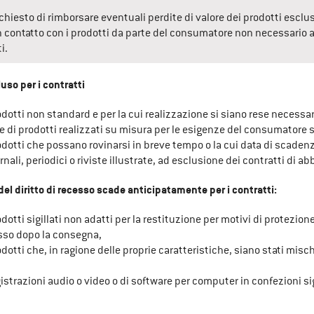
chiesto di rimborsare eventuali perdite di valore dei prodotti esclus
 contatto con i prodotti da parte del consumatore non necessario al f
i.
luso per i contratti
rodotti non standard e per la cui realizzazione si siano rese necessa
di prodotti realizzati su misura per le esigenze del consumatore 
rodotti che possano rovinarsi in breve tempo o la cui data di scadenz
iornali, periodici o riviste illustrate, ad esclusione dei contratti di
 del diritto di recesso scade anticipatamente per i contratti:
odotti sigillati non adatti per la restituzione per motivi di protezione 
mosso dopo la consegna,
odotti che, in ragione delle proprie caratteristiche, siano stati misch
gistrazioni audio o video o di software per computer in confezioni sigi