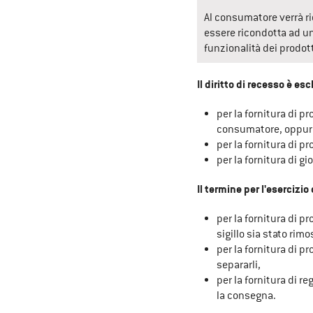
Al consumatore verrà ri
essere ricondotta ad un
funzionalità dei prodott
Il diritto di recesso è esc
per la fornitura di p
consumatore, oppure 
per la fornitura di p
per la fornitura di g
Il termine per l'esercizio
per la fornitura di pr
sigillo sia stato ri
per la fornitura di pr
separarli,
per la fornitura di re
la consegna.