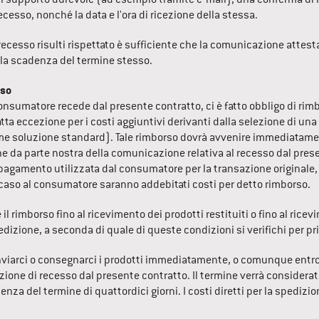
ecesso, nonché la data e l'ora di ricezione della stessa.
 recesso risulti rispettato è sufficiente che la comunicazione attestan
lla scadenza del termine stesso.
sso
onsumatore recede dal presente contratto, ci è fatto obbligo di rimb
tta eccezione per i costi aggiuntivi derivanti dalla selezione di una
ome soluzione standard). Tale rimborso dovrà avvenire immediatamen
one da parte nostra della comunicazione relativa al recesso dal prese
agamento utilizzata dal consumatore per la transazione originale
caso al consumatore saranno addebitati costi per detto rimborso.
e il rimborso fino al ricevimento dei prodotti restituiti o fino al ri
edizione, a seconda di quale di queste condizioni si verifichi per pr
viarci o consegnarci i prodotti immediatamente, o comunque entro e 
zione di recesso dal presente contratto. Il termine verrà considerat
enza del termine di quattordici giorni. I costi diretti per la spedizio