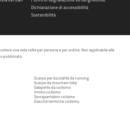
tela dei dati
Punto di segnalazione su Bergfreunde
Dichiarazione di accessibilità
Sostenibilità
cuotere una sola volta per persona e per ordine. Non applicabile alle
 o pubblicato.
Scarpe per bicicletta da running
Scarpe da mountain bike
Salopette da ciclismo
Intimo ciclismo
Sovrapantaloni ciclismo
Giacche termiche ciclismo