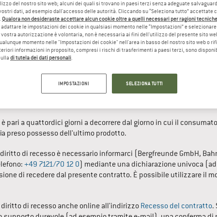
ilizzo del nostro sito web; alcuni dei quali si trovano in paesi terzi senza adeguate salvaguard
vostri dati, ad esempio dall'accesso delle autorità. Cliccando su “Seleziona tutto” accettate 
.
Qualora non desideraste accettare alcun cookie oltre a quelli necessari per ragioni tecniche,
ra consumatore ogni persona fisica che concluda un negozio giuridi
adattare le impostazioni dei cookie in qualsiasi momento nelle “Impostazioni” e selezionare 
 vostra autorizzazione è volontaria, non è necessaria ai fini dell'utilizzo del presente sito w
merciale o alla propria attività professionale indipendente. Il cons
ualunque momento nelle "Impostazioni dei cookie" nell'area in basso del nostro sito web o rifi
 in denaro in presenza delle seguenti condizioni:
lteriori informazioni in proposito, compresi i rischi di trasferimenti a paesi terzi, sono disponib
sulla
di tutela dei dati personali
.
L RECESSO
IMPOSTAZIONI
SELEZIONA TUTTI
itto di recedere dal presente contratto entro quattordici giorni senz
o è pari a quattordici giorni a decorrere dal giorno in cui il consum
bbia preso possesso dell'ultimo prodotto.
o diritto di recesso è necessario informarci (
Bergfreunde GmbH
, 
Bahn
elefono: 
+49 7121/70 12 0
) mediante una dichiarazione univoca (ad es
sione di recedere dal presente contratto. È possibile utilizzare il mo
 diritto di recesso anche online all'indirizzo 
Recesso del contratto
.
supporto durevole (ad esempio tramite e-mail), una conferma di r