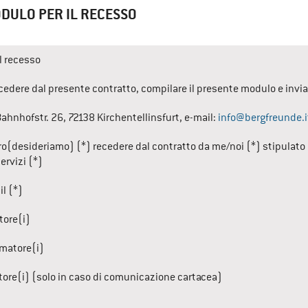
ODULO PER IL RECESSO
l recesso
ecedere dal presente contratto, compilare il presente modulo e invia
Bahnhofstr. 26
, 
72138
Kirchentellinsfurt
, 
e-mail
: 
info@bergfreunde.i
o(desideriamo) (*) recedere dal contratto da me/noi (*) stipulato in
ervizi (*)
il (*)
ore(i)
umatore(i)
ore(i) (solo in caso di comunicazione cartacea)