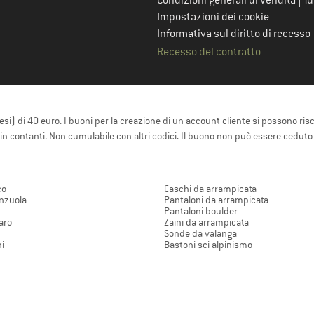
Condizioni generali di vendita
Tu
Impostazioni dei cookie
Informativa sul diritto di recesso
Recesso del contratto
resi) di 40 euro. I buoni per la creazione di un account cliente si possono ris
e in contanti. Non cumulabile con altri codici. Il buono non può essere ceduto
co
Caschi da arrampicata
enzuola
Pantaloni da arrampicata
Pantaloni boulder
paro
Zaini da arrampicata
Sonde da valanga
i
Bastoni sci alpinismo