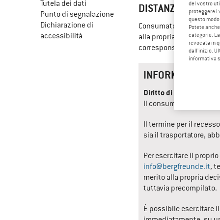
Tutela dei dati
del vostro ut
DISTANZA
proteggere i 
Punto di segnalazione
questo modo
Dichiarazione di
Consumatore - si conside
Potete anche 
accessibilità
categorie. La
alla propria attività com
revocata in q
corresponsione di somme
dall'inizio. U
informativa 
INFORMATIVA SU
Diritto di recesso
Il consumatore ha il dir
Il termine per il recess
sia il trasportatore, a
Per esercitare il propri
info@bergfreunde.it
, t
merito alla propria deci
tuttavia precompilato.
È possibile esercitare il
immediatamente, su un 