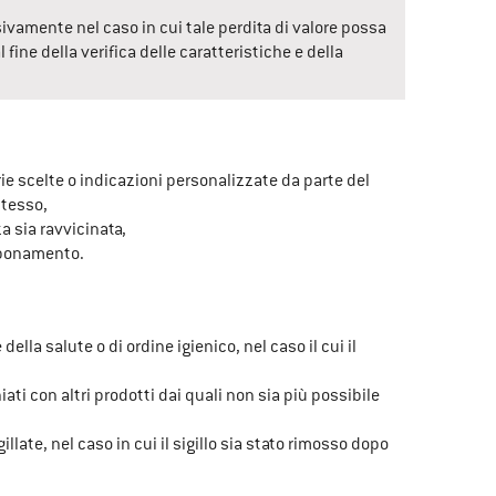
ivamente nel caso in cui tale perdita di valore possa 
ine della verifica delle caratteristiche e della 
rie scelte o indicazioni personalizzate da parte del 
stesso,
a sia ravvicinata,
 abbonamento.
della salute o di ordine igienico, nel caso il cui il 
iati con altri prodotti dai quali non sia più possibile 
llate, nel caso in cui il sigillo sia stato rimosso dopo 