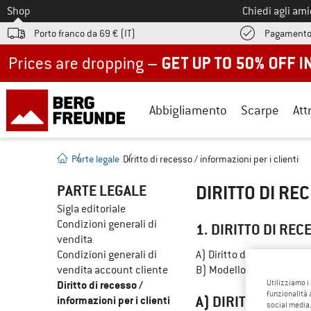
Allo
Shop
Chiedi agli am
Porto franco da 69 € (IT)
Pagamento
Up to 50% off now in our summer sale
Abbigliamento
Scarpe
Att
Parte legale
Diritto di recesso / informazioni per i clienti
PARTE LEGALE
DIRITTO DI RE
Sigla editoriale
Condizioni generali di
1. DIRITTO DI RE
vendita
Condizioni generali di
A) Diritto di recesso per 
vendita account cliente
B) Modello di modulo per
Diritto di recesso /
Utilizziamo i
funzionalità 
A) DIRITTO DI RE
informazioni per i clienti
social media.