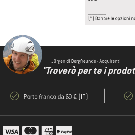
_______________

(*) Barrare le opzioni n
Jürgen di Bergfreunde - Acquirenti
"Troverò per te i prodot
Porto franco da 69 € (IT)