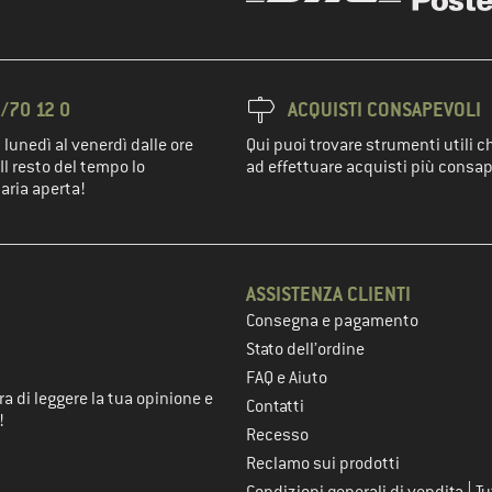
/70 12 0
ACQUISTI CONSAPEVOLI
 lunedì al venerdì dalle ore
Qui puoi trovare strumenti utili c
Il resto del tempo lo
ad effettuare acquisti più consap
'aria aperta!
ASSISTENZA CLIENTI
Consegna e pagamento
nel passaggio successivo
Stato dell’ordine
FAQ e Aiuto
a di leggere la tua opinione e
Contatti
!
Recesso
Reclamo sui prodotti
|