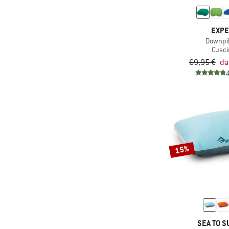
EXP
Downpi
Cusci
69,95 €
da
15%
SEA TO S