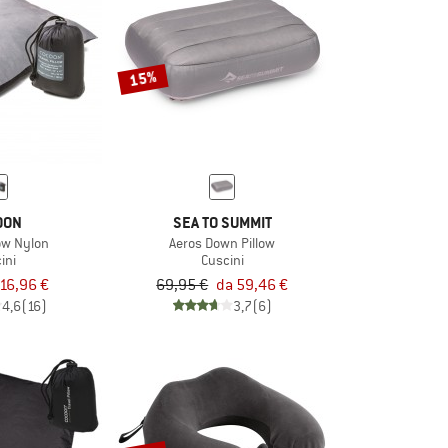
15%
OON
SEA TO SUMMIT
low Nylon
Aeros Down Pillow
ini
Cuscini
16,96 €
69,95 €
da 59,46 €
4,6
(16)
3,7
(6)