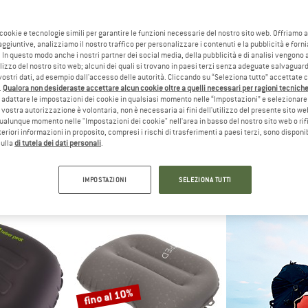
 cookie e tecnologie simili per garantire le funzioni necessarie del nostro sito web. Offriamo 
15%
15%
aggiuntive, analizziamo il nostro traffico per personalizzare i contenuti e la pubblicità e forn
 In questo modo anche i nostri partner dei social media, della pubblicità e di analisi vengon
ilizzo del nostro sito web; alcuni dei quali si trovano in paesi terzi senza adeguate salvaguard
vostri dati, ad esempio dall'accesso delle autorità. Cliccando su “Seleziona tutto” accettate 
.
Qualora non desideraste accettare alcun cookie oltre a quelli necessari per ragioni tecniche,
adattare le impostazioni dei cookie in qualsiasi momento nelle “Impostazioni” e selezionare 
 vostra autorizzazione è volontaria, non è necessaria ai fini dell'utilizzo del presente sito w
ualunque momento nelle "Impostazioni dei cookie" nell'area in basso del nostro sito web o rifi
lteriori informazioni in proposito, compresi i rischi di trasferimenti a paesi terzi, sono disponib
O
SEA TO SUMMIT
SEA TO 
sulla
di tutela dei dati personali
.
e 2025
Aeros Ultralight Pillow
Aeros Prem
ni
Cuscini
Cusc
67,96 €
39,95 €
da 33,96 €
44,95 €
d
IMPOSTAZIONI
SELEZIONA TUTTI
4,0
(3)
4,5
(21)
fino al 10%