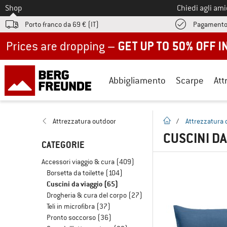
Allo
Shop
Chiedi agli am
Porto franco da 69 € (IT)
Pagamento
Up to 50% off now in our summer sale
Abbigliamento
Scarpe
Att
pagina iniziale
Attrezzatura outdoor
/
Attrezzatura 
CUSCINI DA
CATEGORIE
Accessori viaggio & cura
(409)
Borsetta da toilette
(104)
Cuscini da viaggio
(65)
Drogheria & cura del corpo
(27)
Teli in microfibra
(37)
Pronto soccorso
(36)