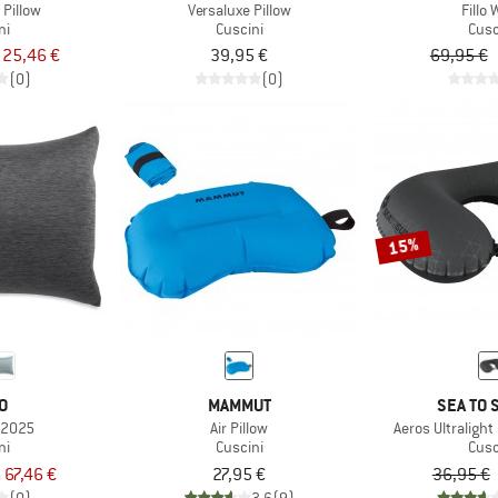
 Pillow
Versaluxe Pillow
Fillo
ni
Cuscini
Cusc
 25,46 €
39,95 €
69,95 €
(0)
(0)
15%
O
MAMMUT
SEA TO 
g 2025
Air Pillow
Aeros Ultralight 
ni
Cuscini
Cusc
 67,46 €
27,95 €
36,95 €