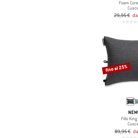
Foam Core
Cusci
29,95 €
da
fino al 25%
NEM
Fillo Kin
Cusci
89,95 €
da