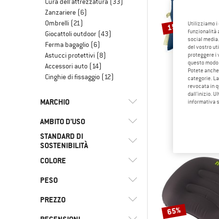
Cura dell'attrezzatura
(33)
Zanzariere
(6)
Ombrelli
(21)
Utilizziamo i
15%
funzionalità 
Giocattoli outdoor
(43)
social media.
Ferma bagaglio
(6)
del vostro ut
Astucci protettivi
(8)
proteggere i 
questo modo
Accessori auto
(14)
Potete anche 
Cinghie di fissaggio
(12)
categorie. La
revocata in q
dall'inizio. U
NEM
MARCHIO
informativa 
Fillo Elit
Cusci
AMBITO D’USO
79,95 €
STANDARD DI
(40)
Camping
SOSTENIBILITÀ
(3)
Escursionismo
(1)
Basic Nature
COLORE
(3)
Materiali
(5)
Quotidianità
(1)
Brunner
(4)
Social
PESO
(61)
Tempo libero
(15)
Cocoon
PREZZO
(27)
Trekking
(1)
Eagle Creek
65%