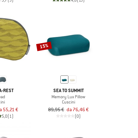
3,7
(3)
4,8
(13)
15%
A-REST
SEA TO SUMMIT
ead
Memory Lux Pillow
ini
Cuscini
a 55,21 €
89,95 €
da 76,46 €
5,0
(1)
(0)