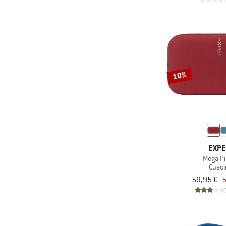
10%
EXP
Mega Pi
Cusci
59,95 €
5