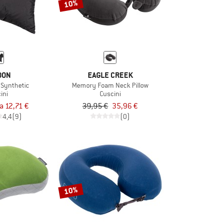
10%
OON
EAGLE CREEK
w Synthetic
Memory Foam Neck Pillow
ini
Cuscini
a 12,71 €
39,95 €
35,96 €
4,4
(9)
(0)
10%