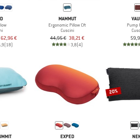
ED
MAMMUT
VAU
llow
Ergonomic Pillow Cft
Pump P
ni
Cuscini
Cusc
 62,96 €
44,95 €
38,21 €
59,9
4,9
(18)
3,8
(4)
20%
UMMIT
EXPED
NE