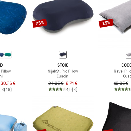
75%
15%
ED
STOIC
COC
 Pillow
NijakSt. Pro Pillow
Travel Pil
ni
Cuscini
Cusc
 30,76 €
34,95 €
8,74 €
19,95 €
4,3
(18)
4,0
(3)