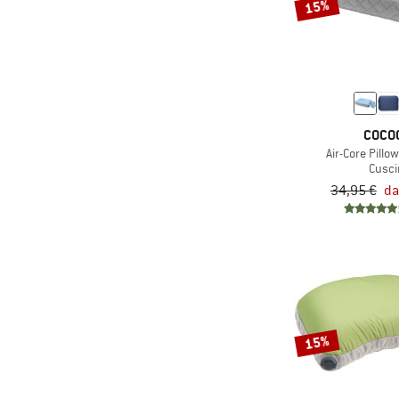
15%
COCO
Air-Core Pillow
Cusci
34,95 €
da
15%