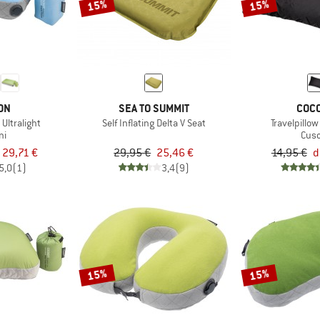
15%
15%
ON
SEA TO SUMMIT
COC
 Ultralight
Self Inflating Delta V Seat
Travelpillo
ni
Cusc
 29,71 €
29,95 €
25,46 €
14,95 €
d
5,0
(1)
3,4
(9)
15%
15%