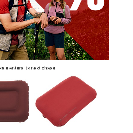
ale enters its next phase
NOW UP TO 50% OFF
TO THE SALE