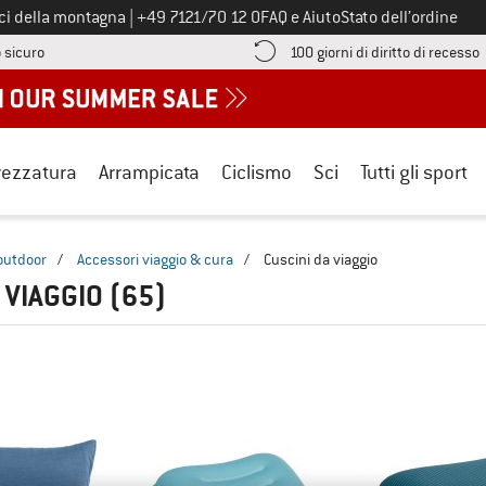
Chiamaci al numero
ici della montagna
|
+49 7121/70 12 0
FAQ e Aiuto
Stato dell’ordine
Qui trovi le informazioni di pagamento! Si apre in una casella informa
V
 sicuro
100 giorni di diritto di recesso
rezzatura
Arrampicata
Ciclismo
Sci
Tutti gli sport
outdoor
/
Accessori viaggio & cura
/
Cuscini da viaggio
 VIAGGIO
(65)