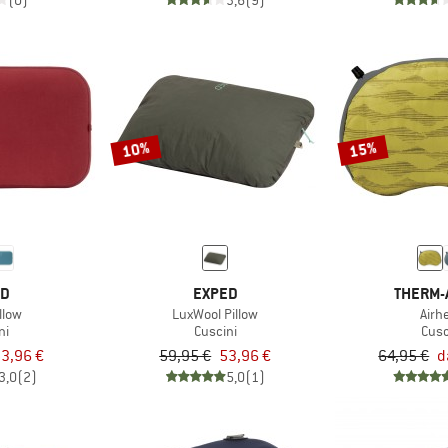
(0)
3,6
(9)
10%
15%
ED
EXPED
THERM-
llow
LuxWool Pillow
Airh
ni
Cuscini
Cusc
3,96 €
59,95 €
53,96 €
64,95 €
d
3,0
(2)
5,0
(1)