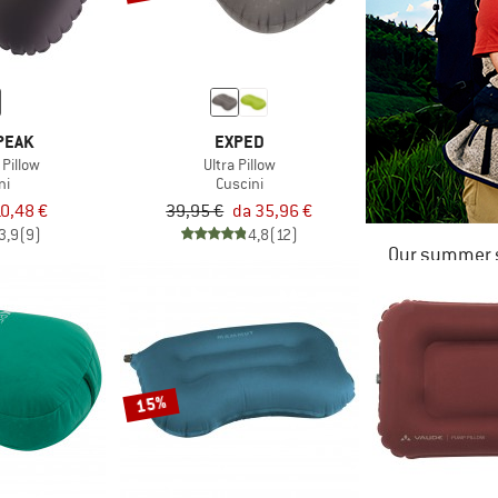
PEAK
EXPED
 Pillow
Ultra Pillow
ni
Cuscini
0,48 €
39,95 €
da 35,96 €
3,9
(9)
4,8
(12)
Our summer s
15%