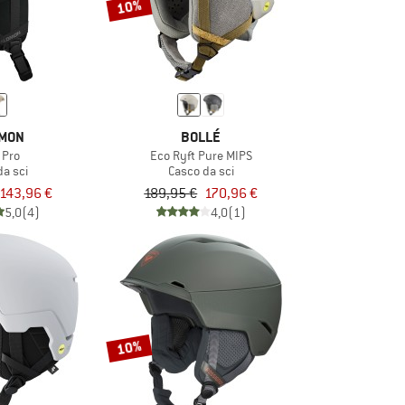
10%
MON
BOLLÉ
 Pro
Eco Ryft Pure MIPS
da sci
Casco da sci
143,96 €
189,95 €
170,96 €
5,0
(4)
4,0
(1)
10%