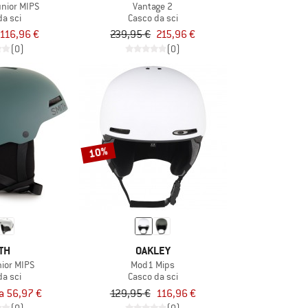
nior MIPS
Vantage 2
da sci
Casco da sci
116,96 €
239,95 €
215,96 €
(0)
(0)
10%
TH
OAKLEY
ior MIPS
Mod1 Mips
da sci
Casco da sci
a 56,97 €
129,95 €
116,96 €