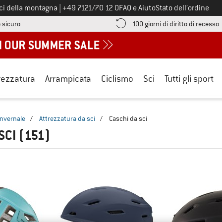
Chiamaci al numero
ici della montagna
|
+49 7121/70 12 0
FAQ e Aiuto
Stato dell’ordine
Qui trovi le informazioni di pagamento! Si apre in una casella informa
V
 sicuro
100 giorni di diritto di recesso
rezzatura
Arrampicata
Ciclismo
Sci
Tutti gli sport
invernale
/
Attrezzatura da sci
/
Caschi da sci
SCI
(151)