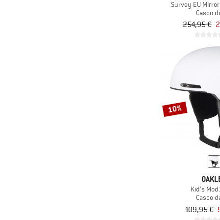
Survey EU Mirror
Casco da
254,95 €
2
10%
OAKL
Kid's Mod
Casco da
109,95 €