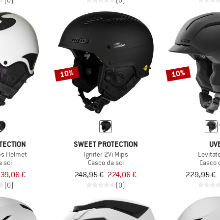
(0)
(0)
10%
10%
TECTION
SWEET PROTECTION
UV
ps Helmet
Igniter 2Vi Mips
Levitat
 sci
Casco da sci
Casco 
39,06 €
248,95 €
224,06 €
229,95 €
(0)
(0)