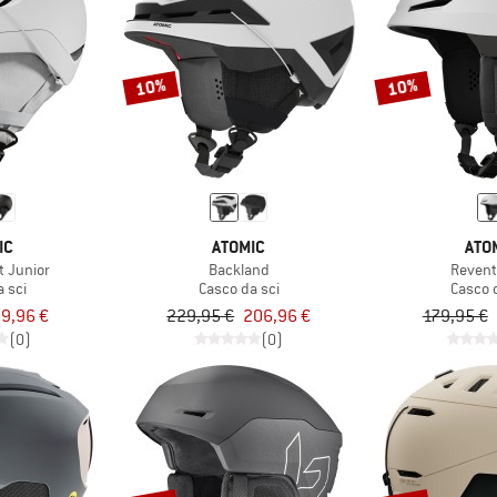
10%
10%
IC
ATOMIC
ATO
t Junior
Backland
Revent
 sci
Casco da sci
Casco 
9,96 €
229,95 €
206,96 €
179,95 €
(0)
(0)