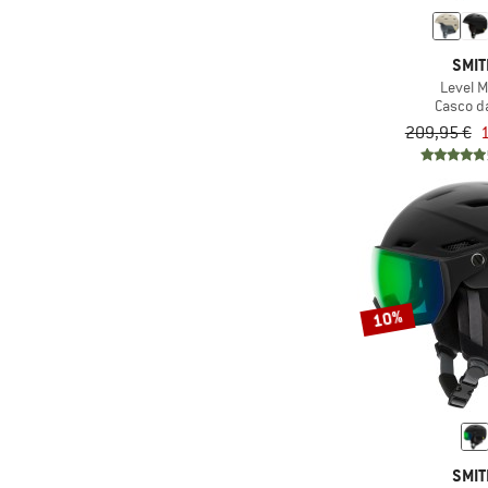
(14)
Salomon
SMI
(6)
Scott
Level 
(27)
Smith
Casco da
209,95 €
(9)
Sweet Protection
(6)
Uvex
(1)
Whistler
10%
SMI