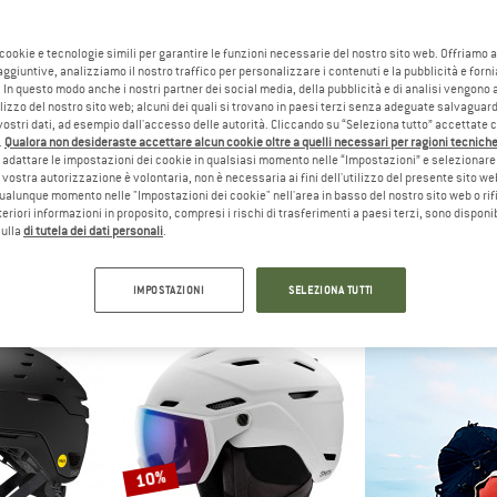
 cookie e tecnologie simili per garantire le funzioni necessarie del nostro sito web. Offriamo 
10%
27%
aggiuntive, analizziamo il nostro traffico per personalizzare i contenuti e la pubblicità e forn
 In questo modo anche i nostri partner dei social media, della pubblicità e di analisi vengon
ilizzo del nostro sito web; alcuni dei quali si trovano in paesi terzi senza adeguate salvaguard
vostri dati, ad esempio dall'accesso delle autorità. Cliccando su “Seleziona tutto” accettate 
.
Qualora non desideraste accettare alcun cookie oltre a quelli necessari per ragioni tecniche,
adattare le impostazioni dei cookie in qualsiasi momento nelle “Impostazioni” e selezionare 
 vostra autorizzazione è volontaria, non è necessaria ai fini dell'utilizzo del presente sito w
ualunque momento nelle "Impostazioni dei cookie" nell'area in basso del nostro sito web o rifi
lteriori informazioni in proposito, compresi i rischi di trasferimenti a paesi terzi, sono disponib
ZL
SMITH
SMI
sulla
di tutela dei dati personali
.
or
Descend MIPS
Mirage
rampicata
Casco da sci
Casco 
45 €
144,95 €
130,46 €
144,95 €
IMPOSTAZIONI
SELEZIONA TUTTI
5,0
(1)
(0)
10%