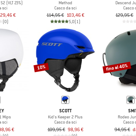
 S2 (VLT 23%)
Method
Descend Ju
 sci
Casco da sci
Casco 
29,46 €
114,95 €
103,46 €
129,95 €
(0)
5,0
(1)
fino al 40%
10%
EY
SCOTT
SMI
1 Mips
Kid's Keeper 2 Plus
Rodeo Jun
 sci
Casco da sci
Casco 
98,96 €
109,95 €
98,96 €
94,95 €
d