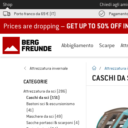
Allo
Shop
Chiedi agli am
Porto franco da 69 € (IT)
Pagamento
Up to 50% off now in our summer sale
Abbigliamento
Scarpe
Att
pagina iniziale
Attrezzatura invernale
/
Attrezzatura 
CASCHI DA 
CATEGORIE
Attrezzatura da sci
(286)
Caschi da sci
(151)
Bastoni sci & escursionismo
(41)
Maschere da sci
(49)
Sacche portasci & scarponi
(4)