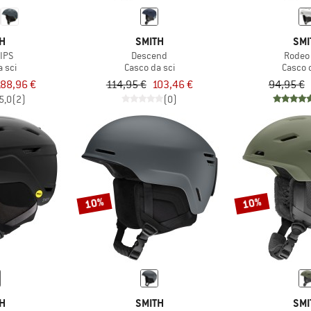
TH
SMITH
SMI
MIPS
Descend
Rodeo
 sci
Casco da sci
Casco 
188,96 €
114,95 €
103,46 €
94,95 €
5,0
(2)
(0)
10%
10%
TH
SMITH
SMI