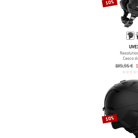
10%
UVE
Resolutio
Casco da
189,95 €
1
10%