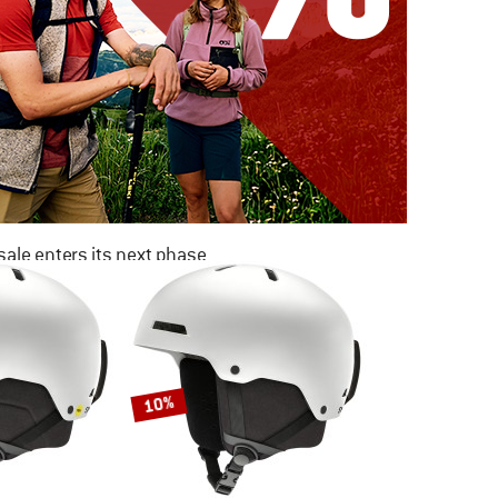
ale enters its next phase
NOW UP TO 50% OFF
TO THE SALE
10%