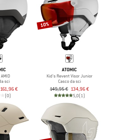
10%
MIC
ATOMIC
 AMID
Kid's Revent Visor Junior
da sci
Casco da sci
161,96 €
149,95 €
134,96 €
(0)
5,0
(1)