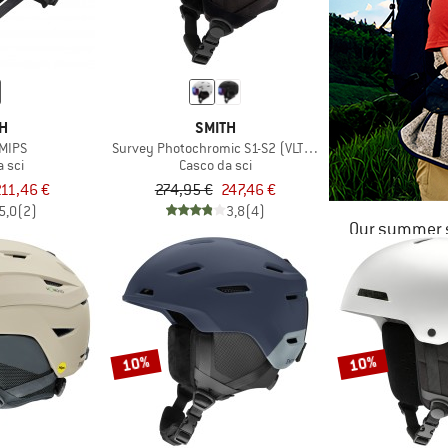
TH
SMITH
MIPS
Survey Photochromic S1-S2 (VLT 30-50%)
 sci
Casco da sci
11,46 €
274,95 €
247,46 €
5,0
(2)
3,8
(4)
Our summer s
10%
10%