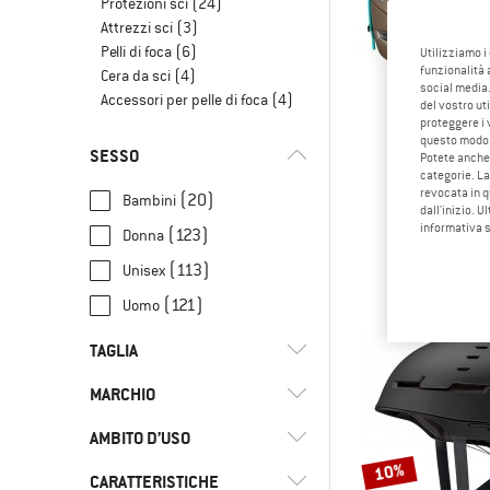
Protezioni sci
(24)
Attrezzi sci
(3)
Pelli di foca
(6)
Utilizziamo i
funzionalità 
Cera da sci
(4)
social media.
Accessori per pelle di foca
(4)
del vostro ut
proteggere i 
questo modo
SESSO
Potete anche 
categorie. La
revocata in q
(20)
Bambini
dall'inizio. U
PET
informativa 
(123)
Donna
Mete
Casco da ar
(113)
Unisex
da 85,
(121)
Uomo
TAGLIA
MARCHIO
46 CM
48 CM
49 CM
51 CM
AMBITO D’USO
52 CM
53 CM
54 CM
55 CM
10%
CARATTERISTICHE
(2)
Arrampicata