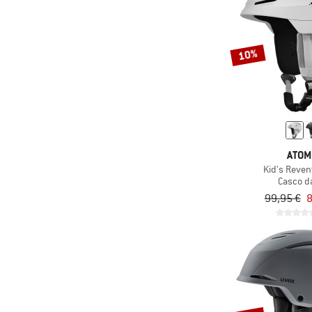
10%
ATOM
Kid's Reven
Casco da
99,95 €
8