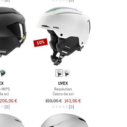
(0)
(0)
10%
EX
UVEX
e MIPS
Resolution
da sci
Casco da sci
206,96 €
159,95 €
143,96 €
(0)
(0)