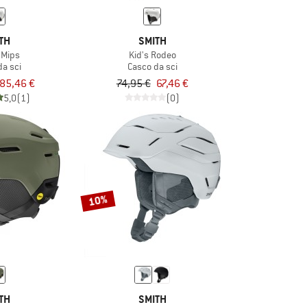
TH
SMITH
 Mips
Kid's Rodeo
da sci
Casco da sci
85,46 €
74,95 €
67,46 €
5,0
(1)
(0)
10%
TH
SMITH