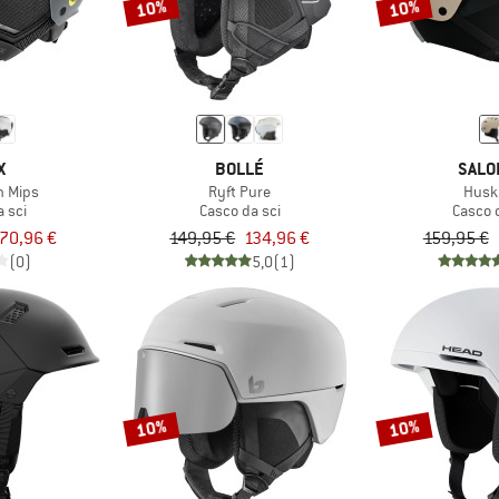
10%
10%
X
BOLLÉ
SALO
n Mips
Ryft Pure
Husk
 sci
Casco da sci
Casco 
70,96 €
149,95 €
134,96 €
159,95 €
(0)
5,0
(1)
10%
10%