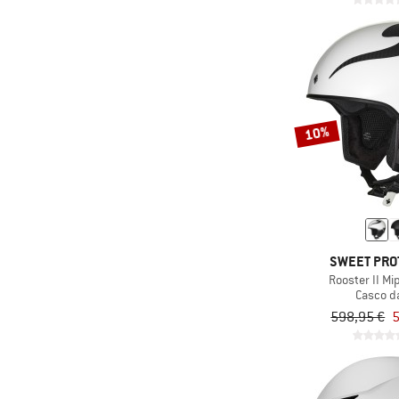
10%
SWEET PRO
Rooster II Mi
Casco da
598,95 €
5