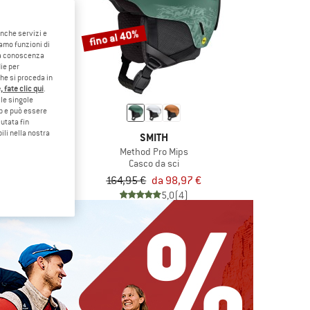
fino al 40%
anche servizi e
iamo funzioni di
o a conoscenza
ie per
che si proceda in
 fate clic qui
.
le singole
eb e può essere
utata fin
ili nella nostra
TH
SMITH
 MIPS
Method Pro Mips
da sci
Casco da sci
105,81 €
164,95 €
da 98,97 €
5,0
(1)
5,0
(4)