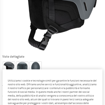
Viste dettagliate
Utilizziamo i cookie e tecnologie simili per garantire le funzioni necessarie del
nostro sito web. Offriamo anche servizi e funzionalità aggiuntive, analizziamo
Prezzo originale :
Prezzo:
114,95
€
il nostro traffico per personalizzare i contenuti e la pubblicità e forniamo
103,46
€
incl. IVA
funzioni di social media. In questo modo anche i nostri partner dei social
Italia. Informazioni sui cost
Nessuna spesa di spedizione
(IT)
media, della pubblicità e di analisi vengono a conoscenza del vostro utilizzo
del nostro sito web; alcuni dei quali si trovano in paesi terzi senza adeguate
salvaguardie per proteggere i vostri dati, ad esempio dall'accesso delle