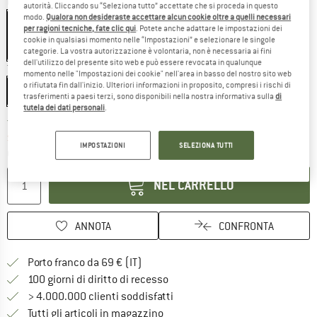
Colore:
Matte Slate
autorità. Cliccando su “Seleziona tutto” accettate che si proceda in questo
modo.
Qualora non desideraste accettare alcun cookie oltre a quelli necessari
per ragioni tecniche, fate clic qui
. Potete anche adattare le impostazioni dei
cookie in qualsiasi momento nelle “Impostazioni” e selezionare le singole
categorie. La vostra autorizzazione è volontaria, non è necessaria ai fini
10%
dell'utilizzo del presente sito web e può essere revocata in qualunque
Taglia:
51-55 cm - S
momento nelle "Impostazioni dei cookie" nell'area in basso del nostro sito web
o rifiutata fin dall'inizio. Ulteriori informazioni in proposito, compresi i rischi di
51-55 cm - S
55-59 cm - M
59-63 cm - L
trasferimenti a paesi terzi, sono disponibili nella nostra informativa sulla
di
tutela dei dati personali
.
Il link si apre in una casella infor
Tempi di consegna: 3-5 giorni lavorativi
Soltanto uno in magazzino!
IMPOSTAZIONI
SELEZIONA TUTTI
Quantità:
NEL CARRELLO
ANNOTA
CONFRONTA
Qui trovi ulteriori informazioni sulle
Porto franco da 69 € (IT)
Vai alla politica di recesso qui 
100 giorni di diritto di recesso
> 4.000.000 clienti soddisfatti
Tutti gli articoli in magazzino