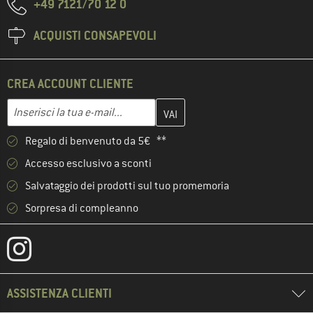
+49 7121/70 12 0
ACQUISTI CONSAPEVOLI
CREA ACCOUNT CLIENTE
Inserisci qui il tuo indirizzo e-mail e crea il tuo account cliente 
Indirizzo e-mail
Regalo di benvenuto da 5€ **
Accesso esclusivo a sconti
Salvataggio dei prodotti sul tuo promemoria
Sorpresa di compleanno
ASSISTENZA CLIENTI