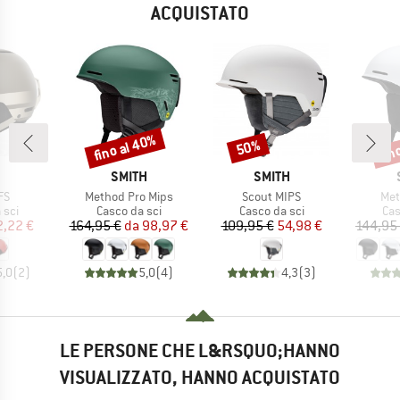
ACQUISTATO
fino al 40%
fin
50%
Sconto
Sconto
Scon
CHIO
MARCHIO
MARCHIO
SMITH
SMITH
o
Articolo
Articolo
Arti
FS
Method Pro Mips
Scout MIPS
Met
i prodotti
Gruppo di prodotti
Gruppo di prodotti
Gru
 sci
Casco da sci
Casco da sci
Cas
ezzo
ezzo ridotto
Prezzo
Prezzo ridotto
Prezzo
Prezzo ridotto
2,22 €
164,95 €
da
98,97 €
109,95 €
54,98 €
144,95
5,0
(
2
)
5,0
(
4
)
4,3
(
3
)
LE PERSONE CHE L&RSQUO;HANNO
VISUALIZZATO, HANNO ACQUISTATO