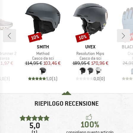
10%
10%
20
Sconto
Sconto
Scon
CHIO
MARCHIO
MARCHIO
MARC
SMITH
UVEX
BLAC
Articolo
Articolo
Art
drunner 2
Method
Resolution Mips
Cr
prodotti
Gruppo di prodotti
Gruppo di prodotti
corsa
Casco da sci
Casco da sci
ezzo
ezzo ridotto
Prezzo
Prezzo ridotto
Prezzo
Prezzo ridotto
11,97 €
114,95 €
103,46 €
189,95 €
170,96 €
24,9
5,0
(
3
)
5,0
(
1
)
0,0
(
0
)
RIEPILOGO RECENSIONE
100%
5,0
(1)
consigliano questo articolo