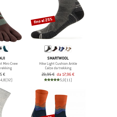
fino al 25%
NJI
SMARTWOOL
ht Mini-Crew
Hike Light Cushion Ankle
trekking
Calze da trekking
5 €
23,95 €
da 17,96 €
4,8
(32)
5,0
(11)