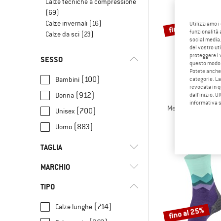
Calze tecniche a compressione
(69)
Calze invernali
(16)
fino al 35%
Utilizziamo i
funzionalità 
Calze da sci
(23)
social media.
del vostro ut
proteggere i 
SESSO
questo modo
Potete anche 
(100)
Bambini
categorie. La
revocata in q
(912)
Donna
dall'inizio. U
STOI
informativa 
Merino Wool Cushi
(700)
Unisex
Calze da t
(883)
Uomo
22,95 €
da
4
TAGLIA
MARCHIO
UNI
XS
S
M
L
TIPO
XL
17
18
19
21
(714)
Calze lunghe
fino al 25%
22
23
24
25
26