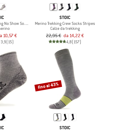
IC
STOIC
king No Show Socks
Merino Trekking Crew Socks Stripes
merino
Calze da trekking
a 10,57 €
22,95 €
da 14,22 €
3,9
(15)
4,8
(157)
fino al 43%
IC
STOIC