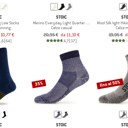
C
STOIC
STO
g Low Socks
Merino Everyday Light Quarter Socks
Wool Silk light Hi
running
Calze casual
Calze 
 10,77 €
20,95 €
da 11,10 €
19,95 €
d
4,6
(64)
4,7
(37)
fino al 50%
35%
C
STOIC
STO