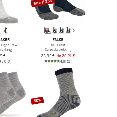
fino al 25%
EAKER
FALKE
 Light Crew
TK2 Crest
trekking
Calze da trekking
5 €
26,95 €
da 20,21 €
5,0
(3)
4,8
(12)
50%