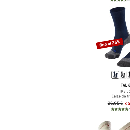
4
(10)
Lowa
(13)
Maloja
(11)
Mammut
(5)
Mavic
(3)
Minymo
fino al 25%
(2)
Mons Royale
(5)
Nalini
(2)
Namuk
(10)
Nike
FAL
(3)
NNormal
TK2 Co
(3)
Norrøna
Calze da t
26,95 €
da
(11)
Northwave
(2)
Oakley
(12)
On