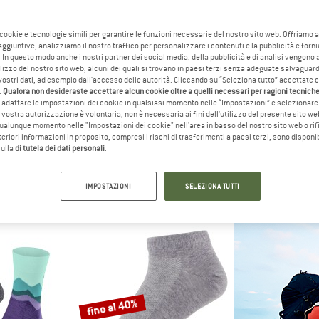
fino al 47%
fino al 43%
 cookie e tecnologie simili per garantire le funzioni necessarie del nostro sito web. Offriamo 
aggiuntive, analizziamo il nostro traffico per personalizzare i contenuti e la pubblicità e forn
 In questo modo anche i nostri partner dei social media, della pubblicità e di analisi vengon
ilizzo del nostro sito web; alcuni dei quali si trovano in paesi terzi senza adeguate salvaguard
vostri dati, ad esempio dall'accesso delle autorità. Cliccando su “Seleziona tutto” accettate 
.
Qualora non desideraste accettare alcun cookie oltre a quelli necessari per ragioni tecniche,
adattare le impostazioni dei cookie in qualsiasi momento nelle “Impostazioni” e selezionare 
 vostra autorizzazione è volontaria, non è necessaria ai fini dell'utilizzo del presente sito w
ualunque momento nelle "Impostazioni dei cookie" nell'area in basso del nostro sito web o rifi
lteriori informazioni in proposito, compresi i rischi di trasferimenti a paesi terzi, sono disponib
C
STOIC
STO
sulla
di tutela dei dati personali
.
on Light Socks
Merino Wool Cushion Heavy Socks
Merino Outdoor Qu
rekking
Calze da trekking
Calze da 
 14,92 €
24,95 €
da 13,22 €
19,95 €
d
IMPOSTAZIONI
SELEZIONA TUTTI
,7
(252)
4,5
(256)
fino al 40%