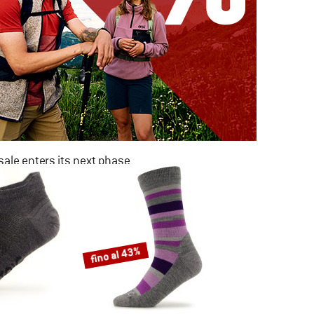
ale enters its next phase
NOW UP TO 50% OFF
TO THE SALE
fino al 43%