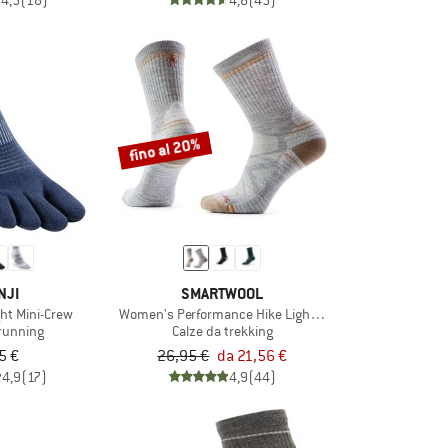
4,5
(18)
4,6
(45)
fino al 20%
NJI
SMARTWOOL
ht Mini-Crew
Women's Performance Hike Light Cushion Crew
 running
Calze da trekking
5 €
26,95 €
da 21,56 €
4,9
(17)
4,9
(44)