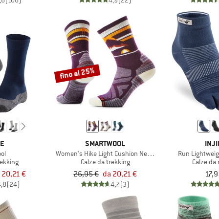
,6
(106)
4,9
(22)
fino al 25%
KE
SMARTWOOL
INJI
ol
Women's Hike Light Cushion New Pattern Crew Socks
Run Lightweig
rekking
Calze da trekking
Calze da
 20,21 €
26,95 €
da 20,21 €
17,9
4,8
(24)
4,7
(3)