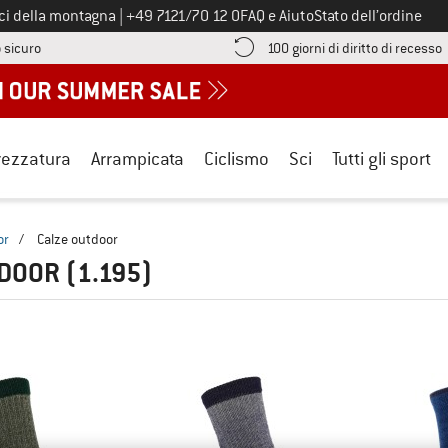
Chiamaci al numero
ici della montagna
|
+49 7121/70 12 0
FAQ e Aiuto
Stato dell’ordine
Qui trovi le informazioni di pagamento! Si apre in una casella informa
V
 sicuro
100 giorni di diritto di recesso
rezzatura
Arrampicata
Ciclismo
Sci
Tutti gli sport
or
/
Calze outdoor
TDOOR
(1.195)