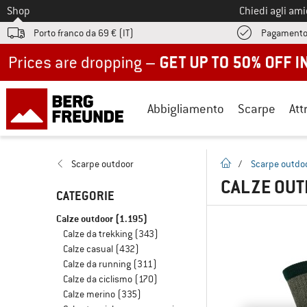
Allo
Shop
Chiedi agli am
Porto franco da 69 € (IT)
Pagamento
Up to 50% off now in our summer sale
Abbigliamento
Scarpe
Att
pagina iniziale
Scarpe outdoor
/
Scarpe outdo
CALZE OU
CATEGORIE
Calze outdoor
(1.195)
Calze da trekking
(343)
Calze casual
(432)
Calze da running
(311)
Calze da ciclismo
(170)
Calze merino
(335)