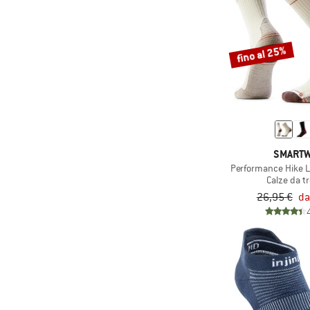
(26)
Ortovox
(32)
P.A.C.
(2)
fino al 25%
Pedaled
(2)
PEPPERMINT
(5)
POC
(3)
Q36.5
(2)
Rapha
SMART
(1)
Reiff
Performance Hike L
Calze da t
(11)
Reima
26,95 €
da
(1)
Revolution
(37)
Rohner
(23)
Salewa
(23)
Salomon
(7)
Santini