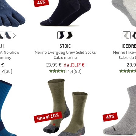
45%
JI
STOIC
ICEBR
ht No-Show
Merino Everyday Crew Solid Socks
Merino Hike+
running
Calze merino
Calze da 
 €
23,95 €
da 13,17 €
28,9
4,7
(36)
4,4
(98)
fino al 10%
43%