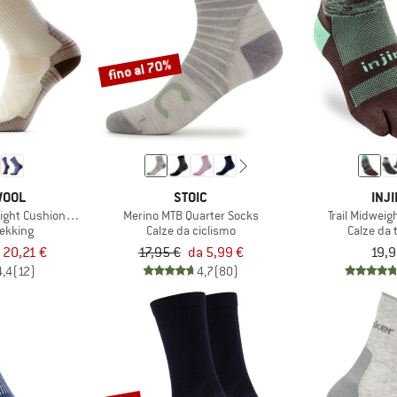
fino al 70%
WOOL
STOIC
INJI
ight Cushion Crew
Merino MTB Quarter Socks
Trail Midweig
rekking
Calze da ciclismo
Calze da 
 20,21 €
17,95 €
da 5,99 €
19,9
4,4
(12)
4,7
(80)