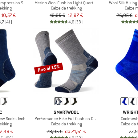
Compression Socks
Merino Wool Cushion Light Quarter Socks
Wool Silk Hikin
rekking
Calze da trekking
Calze 
 10,57 €
19,95 €
12,97 €
26,95 €
d
4,7
(41)
4,6
(33)
fino al 15%
C
SMARTWOOL
WRIGH
rew Socks Tech
Performance Hike Full Cushion Crew
Coolmesh
rekking
Calze da trekking
Calze da 
2,48 €
28,95 €
da 24,61 €
23,9