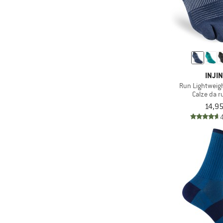
(8)
Scott
(1)
Sidas
(86)
Smartwool
(4)
Sportful
(69)
Stance
INJIN
(12)
Sterntaler
Run Lightweig
Calze da 
(50)
Stoic
14,95
(20)
STOX Energy Socks
(1)
straede
(4)
super.natural
(3)
Sweet Protection
(1)
Swix
(15)
The North Face
(4)
Tranquillo