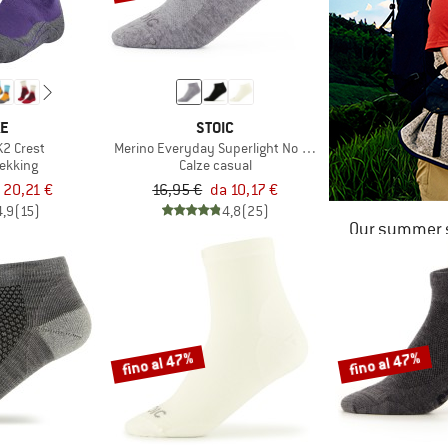
KE
STOIC
2 Crest
Merino Everyday Superlight No Show
rekking
Calze casual
 20,21 €
16,95 €
da 10,17 €
4,9
(15)
4,8
(25)
Our summer s
fino al 47%
fino al 47%