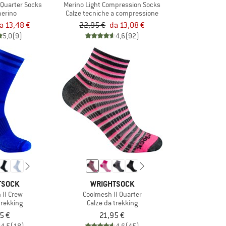
g Quarter Socks
Merino Light Compression Socks
merino
Calze tecniche a compressione
a 13,48 €
22,95 €
da 13,08 €
5,0
(9)
4,6
(92)
TSOCK
WRIGHTSOCK
 II Crew
Coolmesh II Quarter
trekking
Calze da trekking
5 €
21,95 €