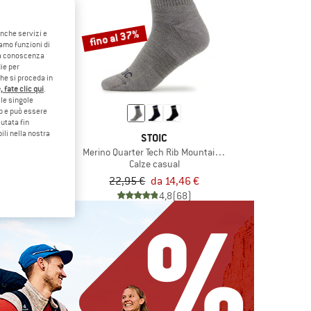
fino al 37%
anche servizi e
iamo funzioni di
o a conoscenza
ie per
che si proceda in
 fate clic qui
.
le singole
eb e può essere
utata fin
ili nella nostra
IC
STOIC
arter Socks Tech
Merino Quarter Tech Rib Mountains Socks
trekking
Calze casual
a 11,37 €
22,95 €
da 14,46 €
4,8
(103)
4,8
(68)