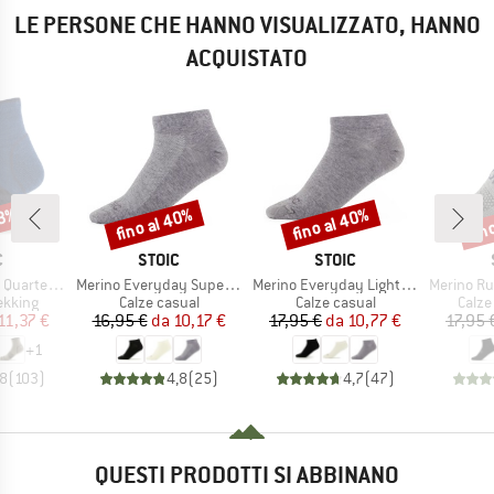
LE PERSONE CHE HANNO VISUALIZZATO, HANNO
ACQUISTATO
43%
fino al 40%
fino al 40%
fin
Sconto
Sconto
Scon
HIO
MARCHIO
MARCHIO
C
STOIC
STOIC
Articolo
Articolo
Articolo
 Socks Tech
Merino Everyday Superlight No Show
Merino Everyday Light No Show Socks
Merino Run
rodotti
Gruppo di prodotti
Gruppo di prodotti
Grupp
ekking
Calze casual
Calze casual
Calze
ezzo
ezzo ridotto
Prezzo
Prezzo ridotto
Prezzo
Prezzo ridotto
11,37 €
16,95 €
da
10,17 €
17,95 €
da
10,77 €
17,95 
+
1
,8
(
103
)
4,8
(
25
)
4,7
(
47
)
QUESTI PRODOTTI SI ABBINANO