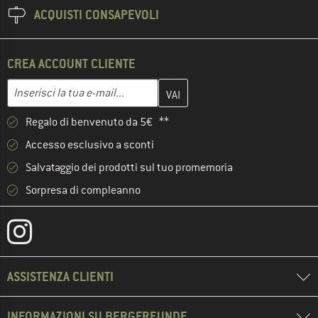
ACQUISTI CONSAPEVOLI
CREA ACCOUNT CLIENTE
Inserisci qui il tuo indirizzo e-mail e crea il tuo account cliente 
Indirizzo e-mail
Regalo di benvenuto da 5€ **
Accesso esclusivo a sconti
Salvataggio dei prodotti sul tuo promemoria
Sorpresa di compleanno
ASSISTENZA CLIENTI
INFORMAZIONI SU BERGFREUNDE