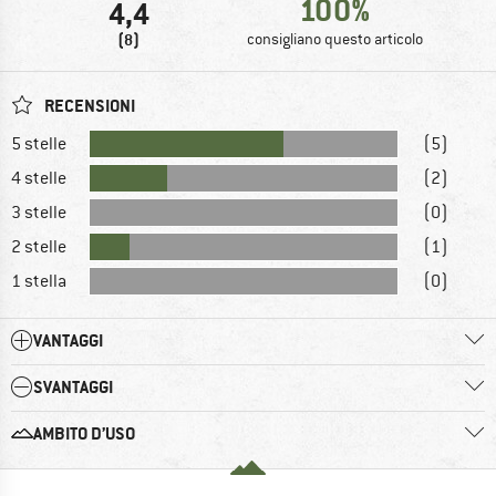
100%
4,4
(8)
consigliano questo articolo
RECENSIONI
5 stelle
(5)
4 stelle
(2)
3 stelle
(0)
2 stelle
(1)
1 stella
(0)
VANTAGGI
SVANTAGGI
AMBITO D’USO