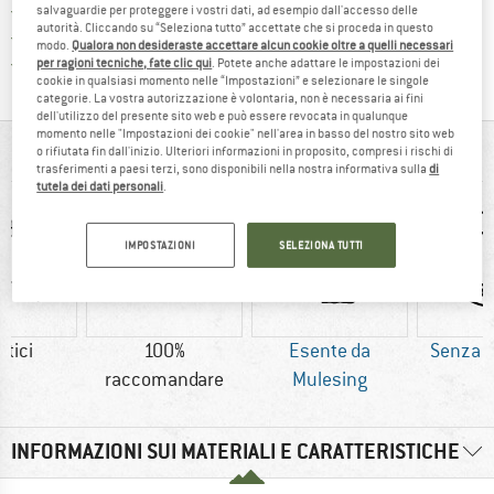
> 4.000.000 clienti soddisfatti
salvaguardie per proteggere i vostri dati, ad esempio dall'accesso delle
autorità. Cliccando su “Seleziona tutto” accettate che si proceda in questo
Tutti gli articoli in magazzino
modo.
Qualora non desideraste accettare alcun cookie oltre a quelli necessari
Trovi tutte le informazioni q
Tutela consumatori Trusted Shops
per ragioni tecniche, fate clic qui
. Potete anche adattare le impostazioni dei
cookie in qualsiasi momento nelle “Impostazioni” e selezionare le singole
categorie. La vostra autorizzazione è volontaria, non è necessaria ai fini
dell'utilizzo del presente sito web e può essere revocata in qualunque
momento nelle "Impostazioni dei cookie" nell'area in basso del nostro sito web
IN BREVE
o rifiutata fin dall'inizio. Ulteriori informazioni in proposito, compresi i rischi di
trasferimenti a paesi terzi, sono disponibili nella nostra informativa sulla
di
tutela dei dati personali
.
IMPOSTAZIONI
SELEZIONA TUTTI
etici
100%
Esente da
Senza 
raccomandare
Mulesing
INFORMAZIONI SUI MATERIALI E CARATTERISTICHE