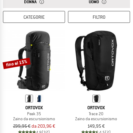
RISPOSTA
GLI ZAINI DA DONNA SONO PIÙ CORTI SULLA SCHIENA. 
RISPOSTA
GLI ZAINI DA UOMO
DONNA
UOMO
CATEGORIE
FILTRO
fino al 15%
ORTOVOX
ORTOVOX
Peak 35
Trace 20
Zaino da escursionismo
Zaino da escursionismo
239,95 €
da 203,96 €
149,95 €
4,9
(37)
4,5
(2)