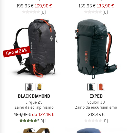
199,95 €
169,96 €
159,95 €
135,96 €
(0)
(0)
fino al 25%
BLACK DIAMOND
EXPED
Cirque 25
Couloir 30
Zaino da sci alpinismo
Zaino da escursionismo
169,95 €
da 127,46 €
218,45 €
5,0
(1)
(0)