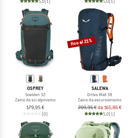
5,0
(1)
5,0
(1)
fino al 21%
OSPREY
SALEWA
Soelden 32
Ortles Wall 38
Zaino da sci alpinismo
Zaino da escursionismo
179,95 €
209,95 €
da 165,86 €
(0)
5,0
(1)