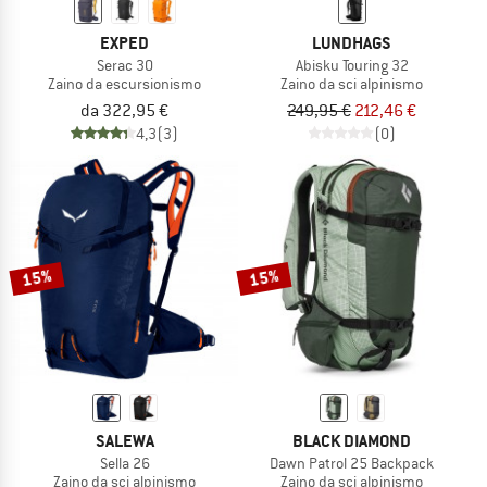
EXPED
LUNDHAGS
Serac 30
Abisku Touring 32
Zaino da escursionismo
Zaino da sci alpinismo
da 322,95 €
249,95 €
212,46 €
4,3
(3)
(0)
15%
15%
SALEWA
BLACK DIAMOND
Sella 26
Dawn Patrol 25 Backpack
Zaino da sci alpinismo
Zaino da sci alpinismo