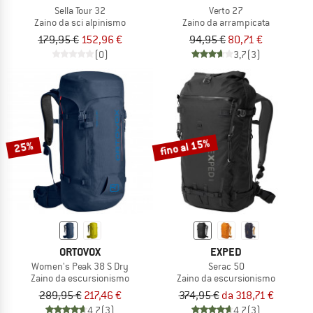
Sella Tour 32
Verto 27
Zaino da sci alpinismo
Zaino da arrampicata
179,95 €
152,96 €
94,95 €
80,71 €
(0)
3,7
(3)
fino al 15%
25%
ORTOVOX
EXPED
Women's Peak 38 S Dry
Serac 50
Zaino da escursionismo
Zaino da escursionismo
289,95 €
217,46 €
374,95 €
da 318,71 €
4,7
(3)
4,7
(3)