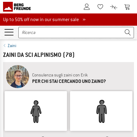
Al conto cliente
Al Ca
Alla lista promemo
Al confront
Up to 50% off now in our summer sale
Up to 50% off now in our summer sale »
Zaini
ZAINI DA SCI ALPINISMO
(78)
Consulenza sugli zaini con Erik
PER CHI STAI CERCANDO UNO ZAINO?