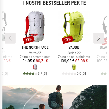
I NOSTRI BESTSELLER PER TE
fin
15%
55%
Sconto
Sconto
Scon
IO
MARCHIO
MARCHIO
MARC
WA
THE NORTH FACE
VAUDE
BLAC
Articolo
Articolo
Ar
e 20
Verto 27
Serles 22
C
dotti
Gruppo di prodotti
Gruppo di prodotti
Gruppo d
alpinismo
Zaino da arrampicata
Zaino da sci alpinismo
Zaino da
ezzo
ezzo ridotto
Prezzo
Prezzo ridotto
Prezzo
Prezzo ridotto
19,96 €
94,95 €
80,71 €
139,95 €
62,98 €
169,95 
0,0
(
0
)
3,7
(
3
)
0,0
(
0
)