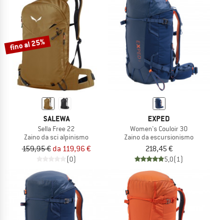
fino al 25%
SALEWA
EXPED
Sella Free 22
Women's Couloir 30
Zaino da sci alpinismo
Zaino da escursionismo
159,95 €
da 119,96 €
218,45 €
(0)
5,0
(1)