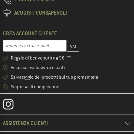
ACQUISTI CONSAPEVOLI
CREA ACCOUNT CLIENTE
Inserisci qui il tuo indirizzo e-mail e crea il tuo account cliente 
Indirizzo e-mail
Regalo di benvenuto da 5€ **
Accesso esclusivo a sconti
Salvataggio dei prodotti sul tuo promemoria
Sorpresa di compleanno
ASSISTENZA CLIENTI