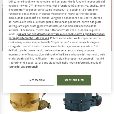
Utilizziamo i cookie e tecnologie simili per garantire le funzioni necessarie del
nostro sito web. Offriamo anche servizi e funzionalità aggiuntive, analizziamo
il nostro traffico per personalizzare i contenuti e la pubblicità e forniamo
funzioni di social media. In questo modo anche i nostri partner dei social
media, della pubblicità e di analisi vengono a conoscenza del vostro utilizzo
del nostro sito web; alcuni dei quali si trovano in paesi terzi senza adeguate
salvaguardie per proteggere i vostri dati, ad esempio dall'accesso delle
autorità. Cliccando su “Seleziona tutto” accettate che si proceda in questo
modo.
Qualora non desideraste accettare alcun cookie oltre a quelli necessari
per ragioni tecniche, fate clic qui
. Potete anche adattare le impostazioni dei
cookie in qualsiasi momento nelle “Impostazioni” e selezionare le singole
categorie. La vostra autorizzazione è volontaria, non è necessaria ai fini
dell'utilizzo del presente sito web e può essere revocata in qualunque
momento nelle "Impostazioni dei cookie" nell'area in basso del nostro sito web
Our summer sale enters its next
o rifiutata fin dall'inizio. Ulteriori informazioni in proposito, compresi i rischi di
phase
trasferimenti a paesi terzi, sono disponibili nella nostra informativa sulla
di
tutela dei dati personali
.
NOW UP TO 50% OFF
IMPOSTAZIONI
SELEZIONA TUTTI
TO THE SALE