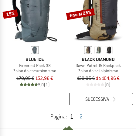
fino al 25%
15%
BLUE ICE
BLACK DIAMOND
Firecrest Pack 38
Dawn Patrol 15 Backpack
Zaino da escursionismo
Zaino da sci alpinismo
179,95 €
152,96 €
139,95 €
da 104,96 €
5,0
(1)
(0)
SUCCESSIVA
1
Pagina:
2