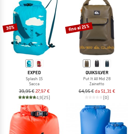
fino al 21%
30%
EXPED
QUIKSILVER
Splash 15
Put It All Mid 28
Sacca
Zainetto
39,95 €
27,97 €
64,95 €
da 51,31 €
4,9
(25)
(0)