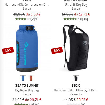
HarnosandSt. Compression Dry Bag
Ultra-Sil Dry Bag
Sacca
Sacca
19,95 €
da 8,58 €
14,95 €
da 12,71 €
3,7
(3)
4,6
(16)
15%
55%
SEA TO SUMMIT
STOIC
Big River Dry Bag
HarnosandSt. II Ultra Light Dry Back
Sacca
Zainetto
34,95 €
da 29,71 €
44,95 €
20,23 €
4,9
(26)
(0)