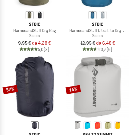
STOIC
STOIC
HarnosandSt. II Dry Bag
HarnosandSt. II Ultra Lite Dry Bag
Sacca
Sacca
9,95 €
da 4,28 €
12,95 €
da 6,48 €
5,0
(2)
3,7
(6)
57%
15%
STOIC
SEA TO SUMMIT