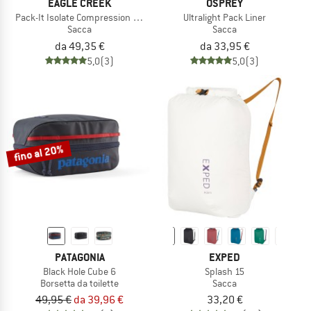
EAGLE CREEK
OSPREY
Pack-It Isolate Compression Cube Set
Ultralight Pack Liner
Sacca
Sacca
da 49,35 €
da 33,95 €
5,0
(3)
5,0
(3)
fino al 20%
PATAGONIA
EXPED
Black Hole Cube 6
Splash 15
Borsetta da toilette
Sacca
49,95 €
da 39,96 €
33,20 €