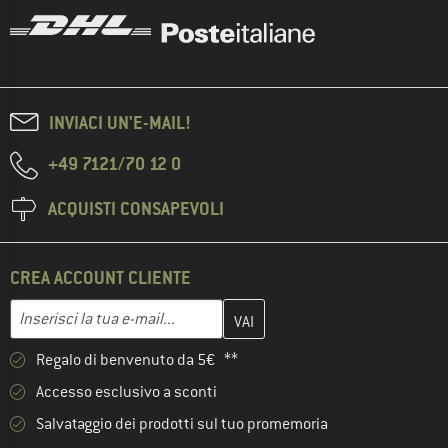
INVIACI UN'E-MAIL!
+49 7121/70 12 0
ACQUISTI CONSAPEVOLI
CREA ACCOUNT CLIENTE
Inserisci qui il tuo indirizzo e-mail e crea il tuo account cliente 
Indirizzo e-mail
Regalo di benvenuto da 5€ **
Accesso esclusivo a sconti
Salvataggio dei prodotti sul tuo promemoria