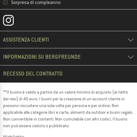
Sorpresa di compleanno
ASSISTENZA CLIENTI
INFORMAZIONI SU BERGFREUNDE
RECESSO DEL CONTRATTO
**Il buono è valido a partire da un valore minimo di acquisto (al netto
dei resi) di 40 euro. I buoni per la creazione di un account cliente si
possono riscuotere una sola volta per persona e per ordine. Non
applicabile alle categorie libri e carte, alimenti da outdoor e buoni regalo.
Non convertibile in contanti. Non cumulabile con altri codici. Il buono
non può essere ceduto o pubblicato.