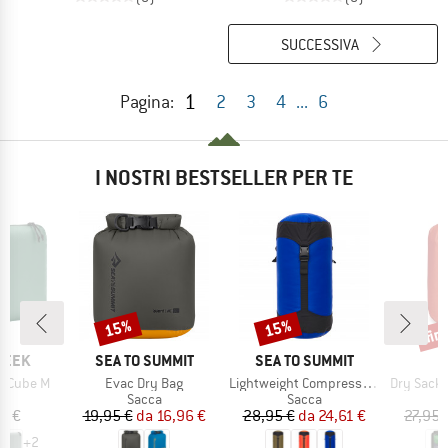
SUCCESSIVA
1
Pagina:
2
3
4
...
6
I NOSTRI BESTSELLER PER TE
fin
15%
15%
Sconto
Sconto
Scon
MARCHIO
MARCHIO
M
REEK
SEA TO SUMMIT
SEA TO SUMMIT
O
Articolo
Articolo
Articolo
te Cube M
Evac Dry Bag
Lightweight Compression Sack
Dry Sack 
o di prodotti
Gruppo di prodotti
Gruppo di prodotti
a
Sacca
Sacca
ezzo
Prezzo
Prezzo ridotto
Prezzo
Prezzo ridotto
0 €
19,95 €
da
16,96 €
28,95 €
da
24,61 €
27,95 
+
2