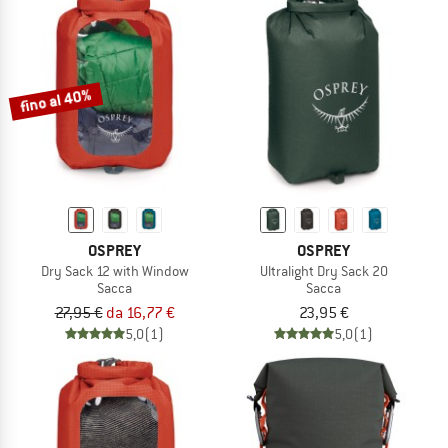
fino al 40%
OSPREY
OSPREY
Dry Sack 12 with Window
Ultralight Dry Sack 20
Sacca
Sacca
27,95 €
da 16,77 €
23,95 €
5,0
(1)
5,0
(1)