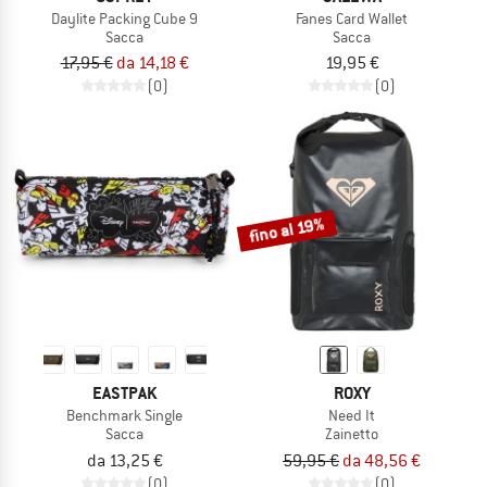
Daylite Packing Cube 9
Fanes Card Wallet
Sacca
Sacca
17,95 €
da 14,18 €
19,95 €
(0)
(0)
fino al 19%
EASTPAK
ROXY
Benchmark Single
Need It
Sacca
Zainetto
da 13,25 €
59,95 €
da 48,56 €
(0)
(0)