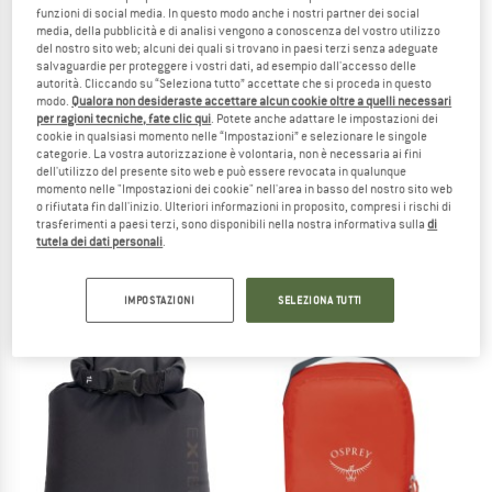
funzioni di social media. In questo modo anche i nostri partner dei social
media, della pubblicità e di analisi vengono a conoscenza del vostro utilizzo
TO THE SALE
del nostro sito web; alcuni dei quali si trovano in paesi terzi senza adeguate
salvaguardie per proteggere i vostri dati, ad esempio dall'accesso delle
autorità. Cliccando su “Seleziona tutto” accettate che si proceda in questo
modo.
Qualora non desideraste accettare alcun cookie oltre a quelli necessari
per ragioni tecniche, fate clic qui
. Potete anche adattare le impostazioni dei
cookie in qualsiasi momento nelle “Impostazioni” e selezionare le singole
categorie. La vostra autorizzazione è volontaria, non è necessaria ai fini
dell'utilizzo del presente sito web e può essere revocata in qualunque
momento nelle "Impostazioni dei cookie" nell'area in basso del nostro sito web
o rifiutata fin dall'inizio. Ulteriori informazioni in proposito, compresi i rischi di
trasferimenti a paesi terzi, sono disponibili nella nostra informativa sulla
di
EXPED
OSPREY
tutela dei dati personali
.
Drybag Versa Bright
Daylite Packing Cube Set
Sacca
Sacca
da 12,95 €
33,95 €
IMPOSTAZIONI
SELEZIONA TUTTI
5,0
(1)
(0)