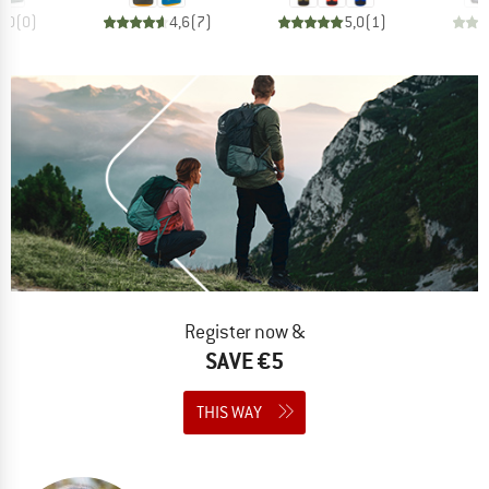
0,0
(
0
)
4,6
(
7
)
5,0
(
1
)
Register now &
SAVE €5
THIS WAY