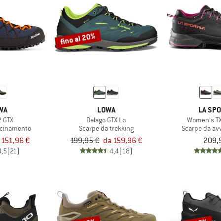
fino al 20%
WA
LOWA
LA SPO
2 GTX
Delago GTX Lo
Women's TX
icinamento
Scarpe da trekking
Scarpe da av
 151,96 €
199,95 €
da 159,96 €
209,
4,5
(21)
4,4
(18)