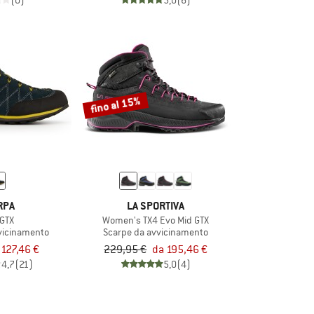
(0)
5,0
(6)
fino al 15%
RPA
LA SPORTIVA
 GTX
Women's TX4 Evo Mid GTX
vicinamento
Scarpe da avvicinamento
127,46 €
229,95 €
da 195,46 €
4,7
(21)
5,0
(4)