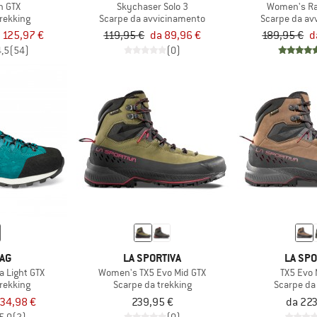
h GTX
Skychaser Solo 3
Women's Ra
trekking
Scarpe da avvicinamento
Scarpe da av
 125,97 €
119,95 €
da 89,96 €
189,95 €
d
4,5
(54)
(0)
AG
LA SPORTIVA
LA SPO
 Light GTX
Women's TX5 Evo Mid GTX
TX5 Evo 
trekking
Scarpe da trekking
Scarpe da
34,98 €
239,95 €
da 223