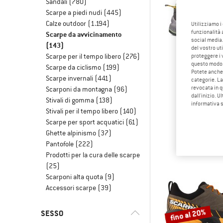
Sandali
(780)
Scarpe a piedi nudi
(445)
Calze outdoor
(1.194)
Utilizziamo i
funzionalità 
Scarpe da avvicinamento
social media.
(143)
del vostro ut
Scarpe per il tempo libero
(276)
proteggere i 
questo modo
Scarpe da ciclismo
(199)
Potete anche 
Scarpe invernali
(441)
categorie. La
revocata in q
Scarponi da montagna
(96)
dall'inizio. U
LA SPOR
Stivali di gomma
(138)
informativa 
Women's Tx
Stivali per il tempo libero
(140)
Scarpe da avv
Scarpe per sport acquatici
(61)
169,9
Ghette alpinismo
(37)
Pantofole
(222)
Prodotti per la cura delle scarpe
(25)
Scarponi alta quota
(9)
Accessori scarpe
(39)
fino al 20%
SESSO