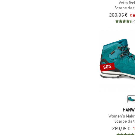
Vetta Tec
Scarpe da 
209,95 €
da
50%
HANW
Women's Makra
Scarpe da 
269,95 €
1