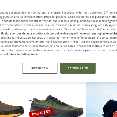
fino al 20%
 cookie e tecnologie simili per garantire le funzioni necessarie del nostro sito web. Offriamo 
aggiuntive, analizziamo il nostro traffico per personalizzare i contenuti e la pubblicità e forn
 In questo modo anche i nostri partner dei social media, della pubblicità e di analisi vengon
ilizzo del nostro sito web; alcuni dei quali si trovano in paesi terzi senza adeguate salvaguard
vostri dati, ad esempio dall'accesso delle autorità. Cliccando su “Seleziona tutto” accettate 
.
Qualora non desideraste accettare alcun cookie oltre a quelli necessari per ragioni tecniche,
adattare le impostazioni dei cookie in qualsiasi momento nelle “Impostazioni” e selezionare 
 vostra autorizzazione è volontaria, non è necessaria ai fini dell'utilizzo del presente sito w
ualunque momento nelle "Impostazioni dei cookie" nell'area in basso del nostro sito web o rifi
lteriori informazioni in proposito, compresi i rischi di trasferimenti a paesi terzi, sono disponib
TIVA
LA SPORTIVA
SCA
sulla
di tutela dei dati personali
.
4 Evo ST
Tx4 Evo ST
Moj
icinamento
Scarpe da avvicinamento
Scarpe per il
5 €
169,95 €
159,95 €
d
IMPOSTAZIONI
SELEZIONA TUTTI
5,0
(2)
4,2
(9)
fino al 15%