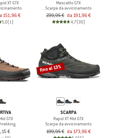
pid XT GTX
Mescalito GTX
vicinamento
Scarpe da avvicinamento
a 151,96 €
239,95 €
da 191,96 €
5,0
(1)
4,7
(30)
fino al 13%
RTIVA
SCARPA
Mid GTX
Rapid XT Mid GTX
 trekking
Scarpe da avvicinamento
,15 €
199,95 €
da 173,96 €