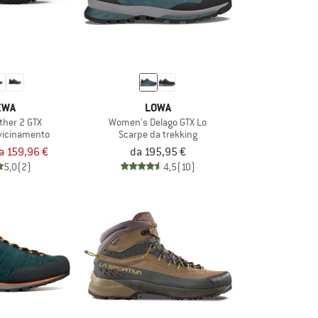
EWA
LOWA
ather 2 GTX
Women's Delago GTX Lo
vicinamento
Scarpe da trekking
a 159,96 €
da 195,95 €
5,0
(2)
4,5
(10)