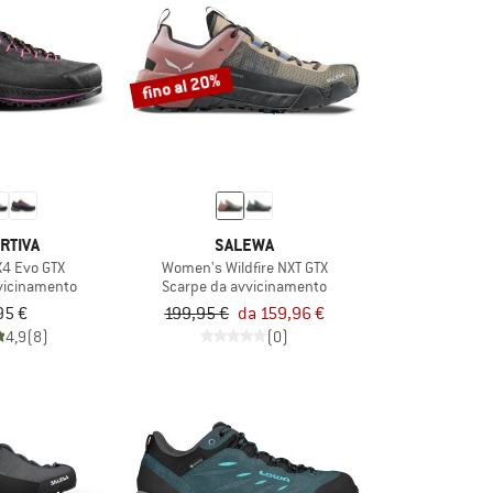
fino al 20%
RTIVA
SALEWA
4 Evo GTX
Women's Wildfire NXT GTX
vicinamento
Scarpe da avvicinamento
95 €
199,95 €
da 159,96 €
4,9
(8)
(0)