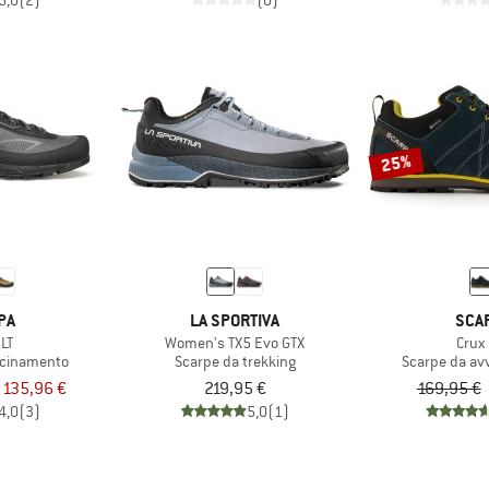
5,0
(2)
(0)
25%
PA
LA SPORTIVA
SCA
LT
Women's TX5 Evo GTX
Crux
icinamento
Scarpe da trekking
Scarpe da av
 135,96 €
219,95 €
169,95 €
4,0
(3)
5,0
(1)