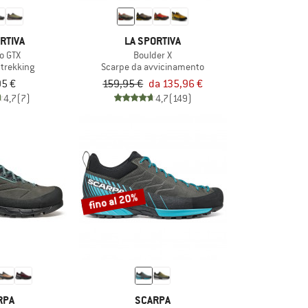
RTIVA
LA SPORTIVA
o GTX
Boulder X
 trekking
Scarpe da avvicinamento
95 €
159,95 €
da 135,96 €
4,7
(7)
4,7
(149)
fino al 20%
RPA
SCARPA