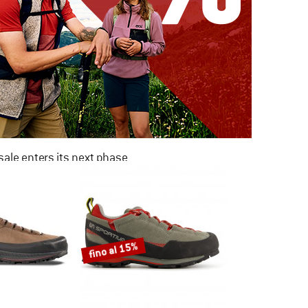
ale enters its next phase
NOW UP TO 50% OFF
TO THE SALE
fino al 15%