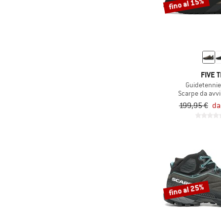
fino al 15%
FIVE 
Guidetennie
Scarpe da avv
199,95 €
da
fino al 25%