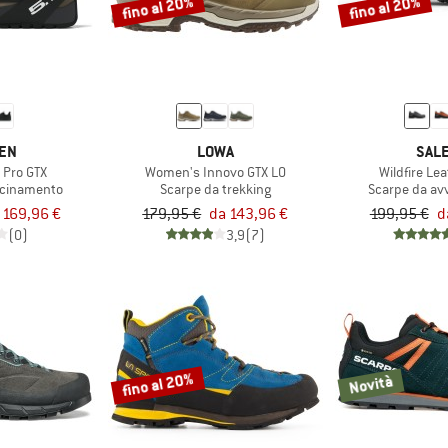
fino al 20%
fino al 20%
TEN
LOWA
SAL
 Pro GTX
Women's Innovo GTX LO
Wildfire Le
icinamento
Scarpe da trekking
Scarpe da av
 169,96 €
179,95 €
da 143,96 €
199,95 €
d
(0)
3,9
(7)
fino al 20%
Novità