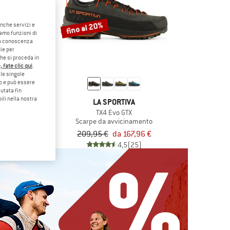
fino al 20%
anche servizi e
iamo funzioni di
o a conoscenza
ie per
che si proceda in
 fate clic qui
.
le singole
eb e può essere
utata fin
ili nella nostra
RPA
LA SPORTIVA
ito
TX4 Evo GTX
 tempo libero
Scarpe da avvicinamento
a 127,96 €
209,95 €
da 167,96 €
4,8
(657)
4,5
(25)