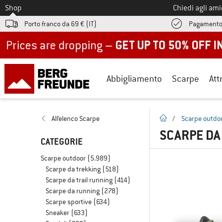
Allo
Shop
Chiedi agli am
Porto franco da 69 € (IT)
Pagamento
Up to 50% off now in our summer sale
Abbigliamento
Scarpe
Att
pagina iniziale
All’elenco Scarpe
/
Scarpe outdo
SCARPE DA
CATEGORIE
Scarpe outdoor
(5.989)
Scarpe da trekking
(518)
Scarpe da trail running
(414)
Scarpe da running
(278)
Scarpe sportive
(634)
Sneaker
(633)