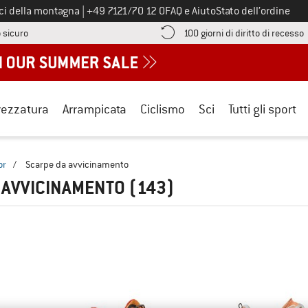
Chiamaci al numero
ici della montagna
|
+49 7121/70 12 0
FAQ e Aiuto
Stato dell’ordine
Qui trovi le informazioni di pagamento! Si apre in una casella informa
V
 sicuro
100 giorni di diritto di recesso
rezzatura
Arrampicata
Ciclismo
Sci
Tutti gli sport
or
/
Scarpe da avvicinamento
 AVVICINAMENTO
(143)