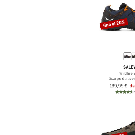
fino al 20%
SALE
Wildfire 
Scarpe da avv
189,95 €
da