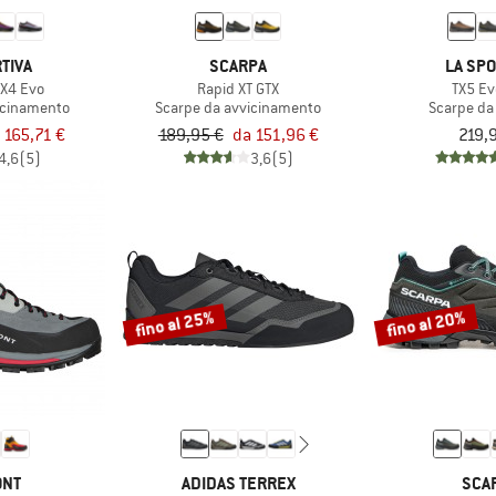
TIVA
SCARPA
LA SPO
X4 Evo
Rapid XT GTX
TX5 Ev
icinamento
Scarpe da avvicinamento
Scarpe da
 165,71 €
189,95 €
da 151,96 €
219,
4,6
(5)
3,6
(5)
fino al 25%
fino al 20%
ONT
ADIDAS TERREX
SCA