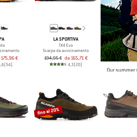
PA
LA SPORTIVA
ito
TX4 Evo
icinamento
Scarpe da avvicinamento
 175,96 €
194,95 €
da 165,71 €
4,6
(54)
4,3
(20)
Our summer s
fino al 20%