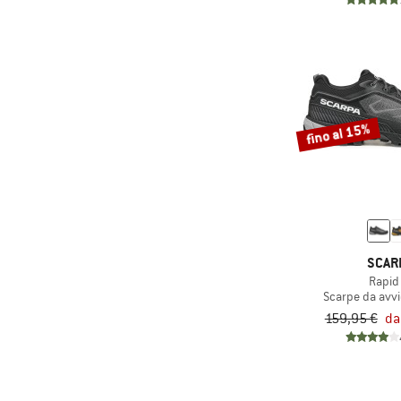
fino al 15%
SCAR
Rapid 
Scarpe da avv
159,95 €
da