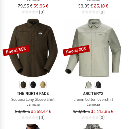
79,95 €
59,96 €
59,95 €
25,18 €
(0)
(0)
fino al 35%
fino al 20%
THE NORTH FACE
ARC'TERYX
Sequoia Long Sleeve Shirt
Cronin Cotton Overshirt
Camicia
Camicia
89,95 €
da 58,47 €
179,95 €
da 143,96 €
(0)
(0)