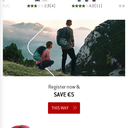
4,8
(
4
)
2,8
(
4
)
4,0
(
11
)
Register now &
SAVE €5
THIS WAY