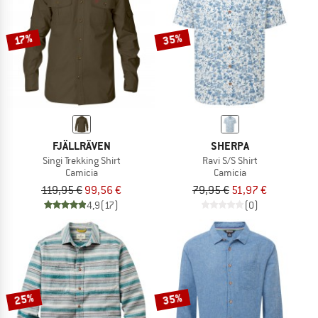
35%
17%
FJÄLLRÄVEN
SHERPA
Singi Trekking Shirt
Ravi S/S Shirt
Camicia
Camicia
119,95 €
99,56 €
79,95 €
51,97 €
4,9
(17)
(0)
25%
35%