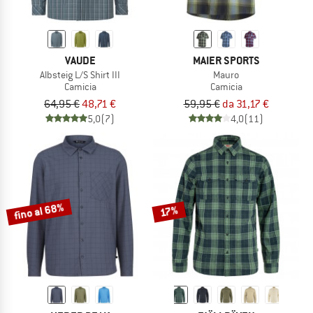
VAUDE
MAIER SPORTS
Albsteig L/S Shirt III
Mauro
Camicia
Camicia
64,95 €
48,71 €
59,95 €
da 31,17 €
5,0
(7)
4,0
(11)
fino al 68%
17%