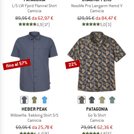
L/S LW Fjord Flannel Shirt
Nosilife Pro Langarm Hemd V
Camicia
Camicia
89,95 €
da 62,97 €
129,95 €
da 84,47 €
4,9
(17)
5,0
(3)
fino al 57%
22%
HEBER PEAK
PATAGONIA
WillowHe. Trekking Shirt S/S
Go To Shirt
Camicia
Camicia
59,95 €
da 25,78 €
79,95 €
62,36 €
4,4
(8)
4,8
(5)