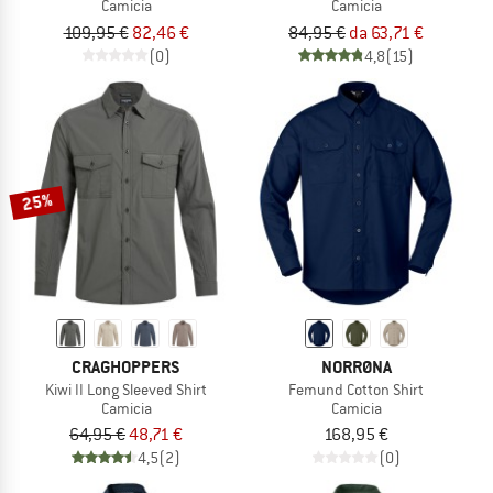
Camicia
Camicia
109,95 €
82,46 €
84,95 €
da 63,71 €
(0)
4,8
(15)
25%
CRAGHOPPERS
NORRØNA
Kiwi II Long Sleeved Shirt
Femund Cotton Shirt
Camicia
Camicia
64,95 €
48,71 €
168,95 €
4,5
(2)
(0)