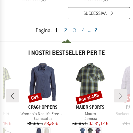
SUCCESSIVA
1
Pagina:
2
3
4
...
7
I NOSTRI BESTSELLER PER TE
fino al 48%
68%
25
Sconto
Sconto
Scon
CHIO
MARCHIO
MARCHIO
MA
CRAGHOPPERS
MAIER SPORTS
PA
Articolo
Articolo
Articolo
 Shirt
Women's Nosilife Freeda Langarm Bluse
Mauro
Backcountry C
 di prodotti
Gruppo di prodotti
Gruppo di prodotti
G
ia
Camicetta
Camicia
C
ezzo
ezzo ridotto
Prezzo
Prezzo ridotto
Prezzo
Prezzo ridotto
2,46 €
89,95 €
28,78 €
59,95 €
da
31,17 €
74,9
+
3