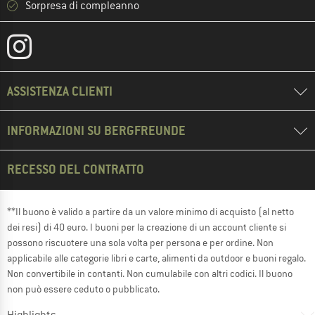
Sorpresa di compleanno
ASSISTENZA CLIENTI
INFORMAZIONI SU BERGFREUNDE
RECESSO DEL CONTRATTO
**Il buono è valido a partire da un valore minimo di acquisto (al netto
dei resi) di 40 euro. I buoni per la creazione di un account cliente si
possono riscuotere una sola volta per persona e per ordine. Non
applicabile alle categorie libri e carte, alimenti da outdoor e buoni regalo.
Non convertibile in contanti. Non cumulabile con altri codici. Il buono
non può essere ceduto o pubblicato.