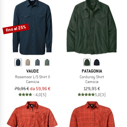
fino al 25%
VAUDE
PATAGONIA
Rosemoor L/S Shirt II
Corduroy Shirt
Camicia
Camicia
79,95 €
da 59,96 €
129,95 €
4,0
(5)
5,0
(3)