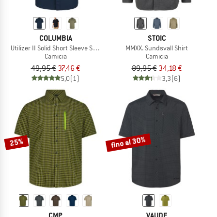
COLUMBIA
STOIC
Utilizer II Solid Short Sleeve Shirt
MMXX. Sundsvall Shirt
Camicia
Camicia
49,95 €
37,46 €
89,95 €
34,18 €
5,0
(1)
3,3
(6)
fino al 30%
25%
CMP
VAUDE