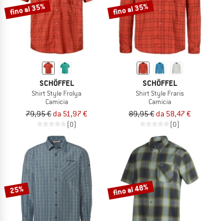
fino al 35%
fino al 35%
SCHÖFFEL
SCHÖFFEL
Shirt Style Frolya
Shirt Style Fraris
Camicia
Camicia
79,95 €
da 51,97 €
89,95 €
da 58,47 €
(0)
(0)
fino al 48%
25%