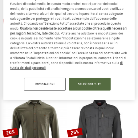
funzioni di social media. In questo modo anche i nostri partner dei social
media, della pubblicità e di analisi vengono a conoscenza del vostro utilizzo
TO THE SALE
del nostro sito web; alcuni dei quali si trovano in paesi terzi senza adeguate
fino al 65%
22%
salvaguardie per proteggere i vostri dati, ad esempio dall'accesso delle
autorità. Cliccando su “Seleziona tutto” accettate che si proceda in questo
modo.
Qualora non desideraste accettare alcun cookie oltre a quelli necessari
per ragioni tecniche, fate clic qui
. Potete anche adattare le impostazioni dei
cookie in qualsiasi momento nelle “Impostazioni” e selezionare le singole
categorie. La vostra autorizzazione è volontaria, non è necessaria ai fini
dell'utilizzo del presente sito web e può essere revocata in qualunque
momento nelle "Impostazioni dei cookie" nell'area in basso del nostro sito web
o rifiutata fin dall'inizio. Ulteriori informazioni in proposito, compresi i rischi di
trasferimenti a paesi terzi, sono disponibili nella nostra informativa sulla
di
STOIC
PATAGONIA
tutela dei dati personali
.
AntiMosquito ByskeSt. Shirt S/S
Back Step Shirt
Camicia
Camicia
79,95 €
da 27,98 €
84,95 €
66,26 €
IMPOSTAZIONI
SELEZIONA TUTTI
4,8
(6)
5,0
(10)
20%
25%