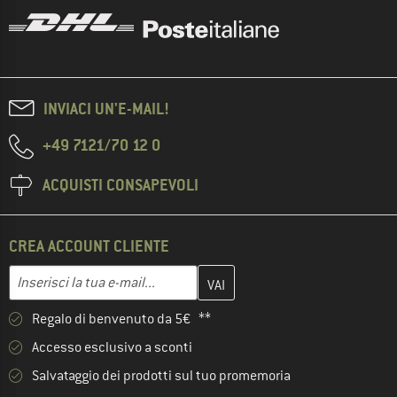
INVIACI UN'E-MAIL!
+49 7121/70 12 0
ACQUISTI CONSAPEVOLI
CREA ACCOUNT CLIENTE
Inserisci qui il tuo indirizzo e-mail e crea il tuo account cliente 
Indirizzo e-mail
Regalo di benvenuto da 5€ **
Accesso esclusivo a sconti
Salvataggio dei prodotti sul tuo promemoria