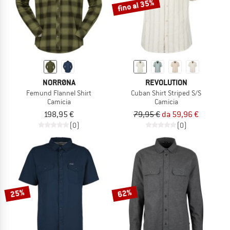
fino al 35%
NORRØNA
REVOLUTION
Femund Flannel Shirt
Cuban Shirt Striped S/S
Camicia
Camicia
198,95 €
79,95 €
da 59,96 €
(0)
(0)
25%
62%