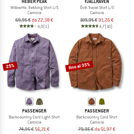
HEBER PEAK
FJÄLLRÄVEN
WillowHe. Trekking Shirt L/S
Övik Travel Shirt L/S
Camicia
Camicia
69,95 €
da 22,38 €
109,95 €
91,26 €
4,0
(1)
4,7
(10)
fino al 35%
25%
PASSENGER
PASSENGER
Backcountry Cord Light Shirt
Backcountry Cord Shirt
Camicia
Camicia
74,95 €
56,21 €
79,95 €
da 51,97 €