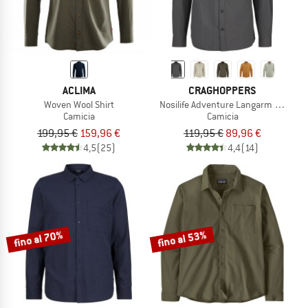
ACLIMA
CRAGHOPPERS
Woven Wool Shirt
Nosilife Adventure Langarm Hemd II
Camicia
Camicia
199,95 €
159,96 €
119,95 €
89,96 €
4,5
(25)
4,4
(14)
fino al 70%
fino al 53%