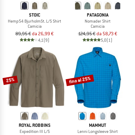
STOIC
PATAGONIA
Hemp54 BjurholmSt. L/S Shirt
Nomader Shirt
Camicia
Camicia
89,95 €
da 26,99 €
124,95 €
da 58,73 €
4,1
(9)
5,0
(1)
fino al 25%
25%
ROYAL ROBBINS
MAMMUT
Expedition III L/S
Lenni Longsleeve Shirt