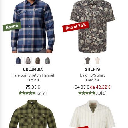
fino al 35%
Novità
COLUMBIA
SHERPA
Flare Gun Stretch Flannel
Balun S/S Shirt
Camicia
Camicia
75,95 €
64,95 €
da 42,22 €
4,7
(7)
5,0
(1)