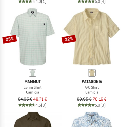
4,0
(1)
5,0
(4)
25%
22%
MAMMUT
PATAGONIA
Lenni Shirt
A/C Shirt
Camicia
Camicia
64,95 €
48,71 €
89,95 €
70,16 €
4,5
(8)
5,0
(3)