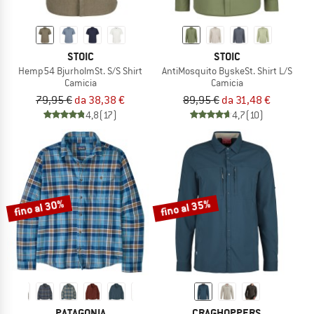
STOIC
STOIC
Hemp54 BjurholmSt. S/S Shirt
AntiMosquito ByskeSt. Shirt L/S
Camicia
Camicia
79,95 €
da 38,38 €
89,95 €
da 31,48 €
4,8
(17)
4,7
(10)
fino al 30%
fino al 35%
PATAGONIA
CRAGHOPPERS