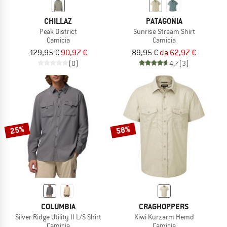
CHILLAZ
PATAGONIA
Peak District
Sunrise Stream Shirt
Camicia
Camicia
129,95 €
90,97 €
89,95 €
da 62,97 €
(0)
4,7
(3)
25%
58%
COLUMBIA
CRAGHOPPERS
Silver Ridge Utility II L/S Shirt
Kiwi Kurzarm Hemd
Camicia
Camicia