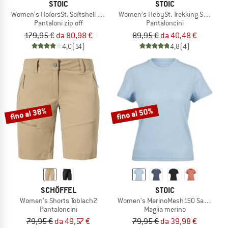
STOIC
STOIC
Women's HoforsSt. Softshell Zip-Off Pants Light
Women's HebySt. Trekking Shorts
Pantaloni zip off
Pantaloncini
179,95 €
da 80,98 €
89,95 €
da 40,48 €
4,0
(14)
4,8
(4)
fino al 38%
fino al 50%
SCHÖFFEL
STOIC
Women's Shorts Toblach2
Women's MerinoMesh150 SadjemSt. T
Pantaloncini
Maglia merino
79,95 €
da 49,57 €
79,95 €
da 39,98 €