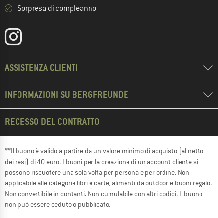
Sorpresa di compleanno
ASSISTENZA CLIENTI
INFORMAZIONI SU BERGFREUNDE
RECESSO DEL CONTRATTO
**Il buono è valido a partire da un valore minimo di acquisto (al netto
dei resi) di 40 euro. I buoni per la creazione di un account cliente si
possono riscuotere una sola volta per persona e per ordine. Non
applicabile alle categorie libri e carte, alimenti da outdoor e buoni regalo.
Non convertibile in contanti. Non cumulabile con altri codici. Il buono
non può essere ceduto o pubblicato.