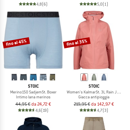
4,8
(6)
5,0
(1)
fino al 45%
fino al 35%
STOIC
STOIC
Merino150 SadjemSt. Boxer
Women's KalmarSt. 3L Rain Jacket II
Intimo lana merinos
Giacca antipioggia
44,95 €
da 24,72 €
219,95 €
da 142,97 €
4,6
(19)
4,7
(3)