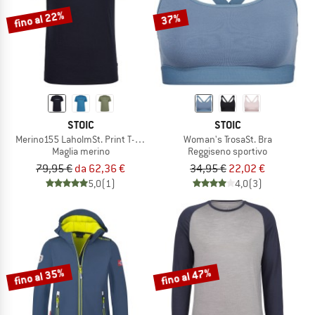
fino al 22%
37%
STOIC
STOIC
Merino155 LaholmSt. Print T-Shirt Ridge
Woman's TrosaSt. Bra
Maglia merino
Reggiseno sportivo
79,95 €
da 62,36 €
34,95 €
22,02 €
5,0
(1)
4,0
(3)
fino al 35%
fino al 47%