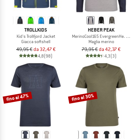
TROLLKIDS
HEBER PEAK
Kid's Trollfjord Jacket
MerinoCool165 EvergreenHe. L/S
Giacca softshell
Maglia merino
49,95 €
da 32,47 €
79,95 €
da 42,37 €
4,8
(98)
4,3
(3)
fino al 47%
fino al 30%