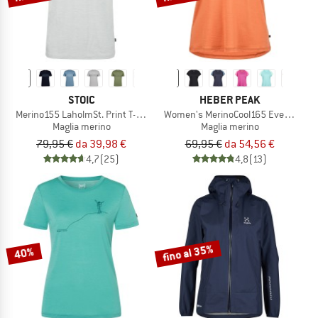
STOIC
HEBER PEAK
Merino155 LaholmSt. Print T-Shirt Lines
Women's MerinoCool165 EvergreenHe.
Maglia merino
Maglia merino
79,95 €
da 39,98 €
69,95 €
da 54,56 €
4,7
(25)
4,8
(13)
fino al 35%
40%