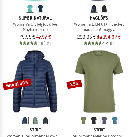
SUPER.NATURAL
HAGLÖFS
Women's Gipfelglück Tee
Women's L.I.M GTX II Jacket
Maglia merino
Giacca antipioggia
79,95 €
47,97 €
299,95 €
da 194,97 €
4,8
(12)
4,7
(6)
fino al 60%
25%
STOIC
STOIC
Women's PerformanceDown SalmiSt. Jacket with Hood
PerformanceMerino BorgholmSt. T-Sh