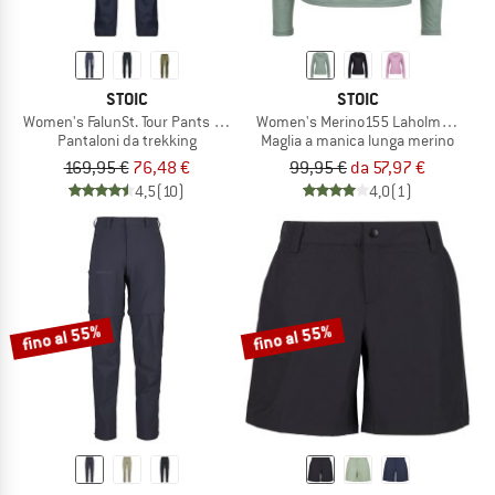
STOIC
STOIC
Women's FalunSt. Tour Pants Light
Women's Merino155 LaholmSt. L/S
Pantaloni da trekking
Maglia a manica lunga merino
169,95 €
76,48 €
99,95 €
da 57,97 €
4,5
(10)
4,0
(1)
fino al 55%
fino al 55%