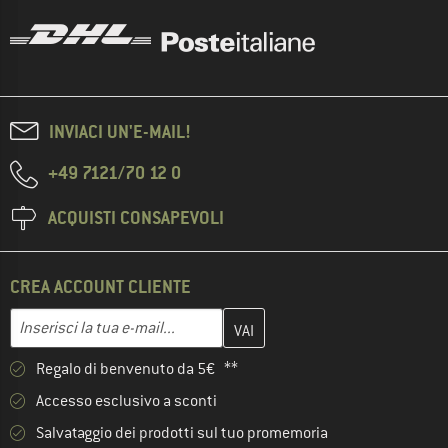
INVIACI UN'E-MAIL!
+49 7121/70 12 0
ACQUISTI CONSAPEVOLI
CREA ACCOUNT CLIENTE
Inserisci qui il tuo indirizzo e-mail e crea il tuo account cliente 
Indirizzo e-mail
Regalo di benvenuto da 5€ **
Accesso esclusivo a sconti
Salvataggio dei prodotti sul tuo promemoria