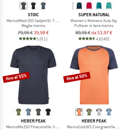
STOIC
SUPER.NATURAL
MerinoMesh150 SadjemSt. T-Shirt
Women's Womens Kula Top
Maglia merino
Pullover in lana merino
79,95 €
39,98 €
89,95 €
da 53,97 €
5,0
(1)
4,6
(49)
fino al 55%
fino al 50%
HEBER PEAK
HEBER PEAK
MerinoMix150 PineconeHe. II T-Shirt
MerinoCool165 EvergreenHe. T-Shirt