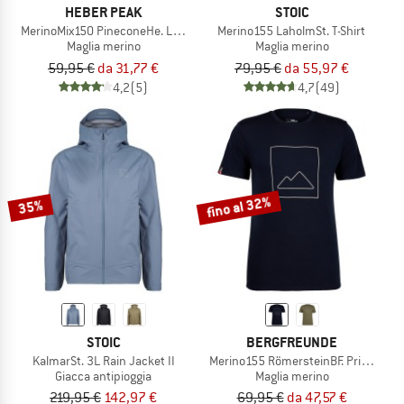
HEBER PEAK
STOIC
MerinoMix150 PineconeHe. Logo T-Shirt
Merino155 LaholmSt. T-Shirt
Maglia merino
Maglia merino
59,95 €
da 31,77 €
79,95 €
da 55,97 €
4,2
(5)
4,7
(49)
fino al 32%
35%
STOIC
BERGFREUNDE
KalmarSt. 3L Rain Jacket II
Merino155 RömersteinBF. Print Tee
Giacca antipioggia
Maglia merino
219,95 €
142,97 €
69,95 €
da 47,57 €