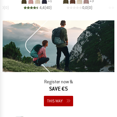
+
1
+
3
0,0
(
0
)
4,4
(
40
)
0,0
(
0
)
Register now &
SAVE €5
THIS WAY