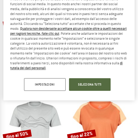
NOW UP TO 50% OFF
funzioni di social media. In questo modo anche i nostri partner dei social
media, della pubblicità e di analisi vengono a conoscenza del vostro utilizzo
del nostro sito web; alcuni dei quali si trovano in paesi terzi senza adeguate
TO THE SALE
salvaguardie per proteggere i vostri dati, ad esempio dall'accesso delle
fino al 52%
fino al 45%
autorità. Cliccando su “Seleziona tutto” accettate che si proceda in questo
modo.
Qualora non desideraste accettare alcun cookie oltre a quelli necessari
per ragioni tecniche, fate clic qui
. Potete anche adattare le impostazioni dei
cookie in qualsiasi momento nelle “Impostazioni” e selezionare le singole
categorie. La vostra autorizzazione è volontaria, non è necessaria ai fini
dell'utilizzo del presente sito web e può essere revocata in qualunque
momento nelle "Impostazioni dei cookie" nell'area in basso del nostro sito web
o rifiutata fin dall'inizio. Ulteriori informazioni in proposito, compresi i rischi di
trasferimenti a paesi terzi, sono disponibili nella nostra informativa sulla
di
HEBER PEAK
STOIC
tutela dei dati personali
.
MapleHe. Trekking Shorts
Women's Merino155 LaholmSt. Colorb
Pantaloncini
Maglia merino
IMPOSTAZIONI
SELEZIONA TUTTI
79,95 €
da 38,38 €
79,95 €
da 43,97 €
5,0
(9)
4,5
(19)
fino al 50%
fino al 22%