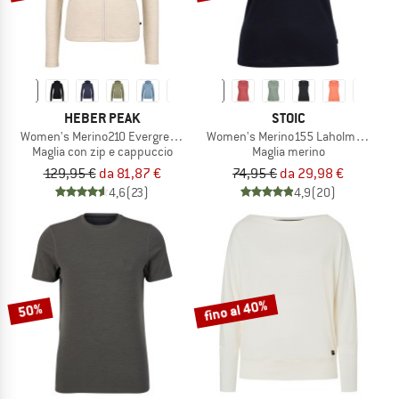
HEBER PEAK
STOIC
Women's Merino210 EvergreenHe. Zip Hoody
Women's Merino155 LaholmSt. Tank
Maglia con zip e cappuccio
Maglia merino
129,95 €
da 81,87 €
74,95 €
da 29,98 €
4,6
(23)
4,9
(20)
fino al 40%
50%