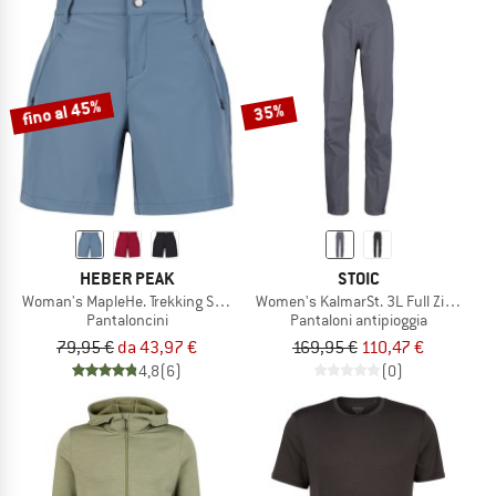
fino al 45%
35%
HEBER PEAK
STOIC
Woman's MapleHe. Trekking Shorts
Women's KalmarSt. 3L Full Zip Rain P
Pantaloncini
Pantaloni antipioggia
79,95 €
da 43,97 €
169,95 €
110,47 €
4,8
(6)
(0)