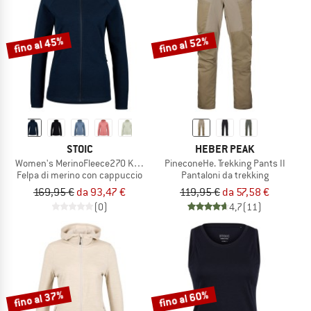
fino al 45%
fino al 52%
STOIC
HEBER PEAK
Women's MerinoFleece270 KuolpaLightSt. Zip Hoody
PineconeHe. Trekking Pants II
Felpa di merino con cappuccio
Pantaloni da trekking
169,95 €
da 93,47 €
119,95 €
da 57,58 €
(0)
4,7
(11)
fino al 37%
fino al 60%