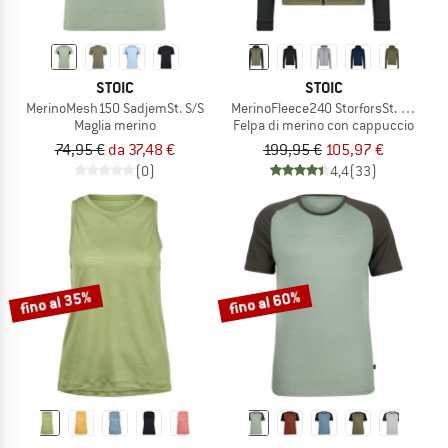
STOIC
STOIC
MerinoMesh150 SadjemSt. S/S
MerinoFleece240 StorforsSt. Zip Hoo
Maglia merino
Felpa di merino con cappuccio
74,95 €
da 37,48 €
199,95 €
105,97 €
(0)
4,4
(33)
fino al 35%
fino al 60%