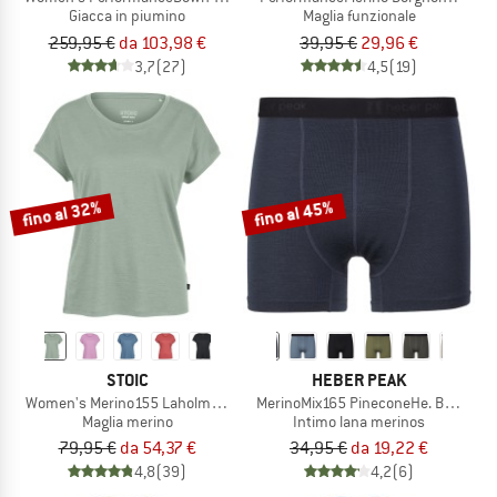
Giacca in piumino
Maglia funzionale
259,95 €
da 103,98 €
39,95 €
29,96 €
3,7
(27)
4,5
(19)
fino al 32%
fino al 45%
STOIC
HEBER PEAK
Women's Merino155 LaholmSt. Loose Shirt
MerinoMix165 PineconeHe. Boxer
Maglia merino
Intimo lana merinos
79,95 €
da 54,37 €
34,95 €
da 19,22 €
4,8
(39)
4,2
(6)