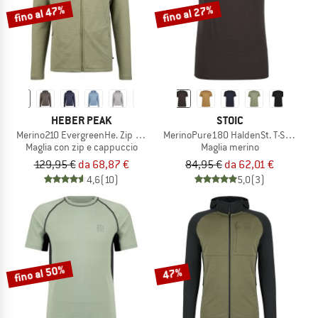
fino al 47%
fino al 27%
HEBER PEAK
STOIC
Merino210 EvergreenHe. Zip Hoody
MerinoPure180 HaldenSt. T-Shirt
Maglia con zip e cappuccio
Maglia merino
129,95 €
da 68,87 €
84,95 €
da 62,01 €
4,6
(10)
5,0
(3)
fino al 50%
47%