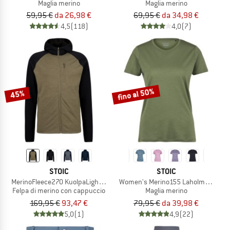
Maglia merino
Maglia merino
59,95 €
da 26,98 €
69,95 €
da 34,98 €
4,5
(118)
4,0
(7)
fino al 50%
45%
STOIC
STOIC
MerinoFleece270 KuolpaLightSt. Zip Hoody
Women's Merino155 LaholmSt. T-Shi
Felpa di merino con cappuccio
Maglia merino
169,95 €
93,47 €
79,95 €
da 39,98 €
5,0
(1)
4,9
(22)