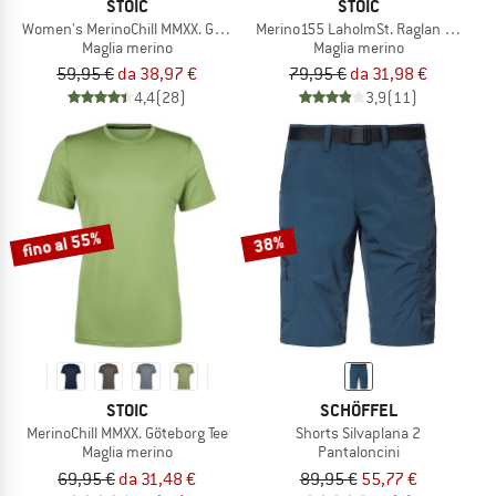
STOIC
STOIC
Women's MerinoChill MMXX. Göteborg Tank
Merino155 LaholmSt. Raglan Shirt
Maglia merino
Maglia merino
59,95 €
da 38,97 €
79,95 €
da 31,98 €
4,4
(28)
3,9
(11)
fino al 55%
38%
STOIC
SCHÖFFEL
MerinoChill MMXX. Göteborg Tee
Shorts Silvaplana 2
Maglia merino
Pantaloncini
69,95 €
da 31,48 €
89,95 €
55,77 €