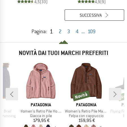
4,5
(33)
4,9
(9)
SUCCESSIVA
1
Pagina:
2
3
4
...
109
NOVITÀ DAI TUOI MARCHI PREFERITI
Novità
Nov
Novità
Novi
HIO
MARCHIO
MARCHIO
MA
A
PATAGONIA
PATAGONIA
PA
Articolo
Articolo
Articolo
'' Brief
Women's Retro Pile Hoody
Women's Retro Pile Marsupial
Flying Fish R
otti
Gruppo di prodotti
Gruppo di prodotti
Gr
a running
Giacca in pile
Felpa con cappuccio
Ca
ezzo
Prezzo
Prezzo
 €
179,95 €
159,95 €
3