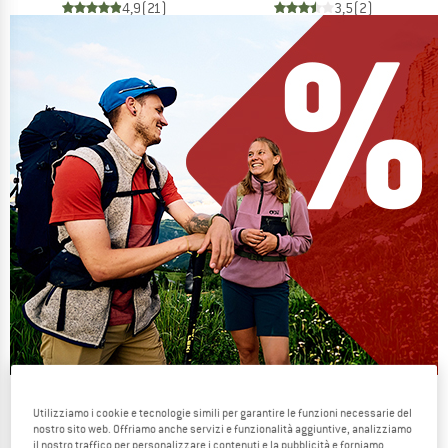
4,9
(21)
3,5
(2)
Our summer sale enters its next
Utilizziamo i cookie e tecnologie simili per garantire le funzioni necessarie del
phase
nostro sito web. Offriamo anche servizi e funzionalità aggiuntive, analizziamo
il nostro traffico per personalizzare i contenuti e la pubblicità e forniamo