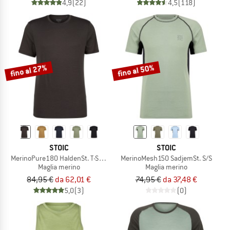
4,9
(22)
4,5
(118)
fino al 27%
fino al 50%
STOIC
STOIC
MerinoPure180 HaldenSt. T-Shirt
MerinoMesh150 SadjemSt. S/S
Maglia merino
Maglia merino
84,95 €
da 62,01 €
74,95 €
da 37,48 €
5,0
(3)
(0)