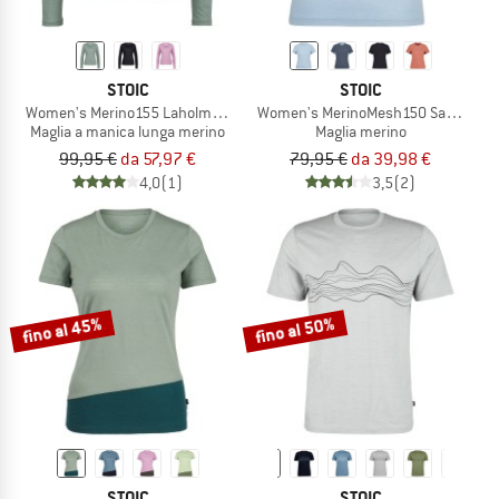
STOIC
STOIC
Women's Merino155 LaholmSt. L/S
Women's MerinoMesh150 SadjemSt. T
Maglia a manica lunga merino
Maglia merino
99,95 €
da 57,97 €
79,95 €
da 39,98 €
4,0
(1)
3,5
(2)
fino al 45%
fino al 50%
STOIC
STOIC