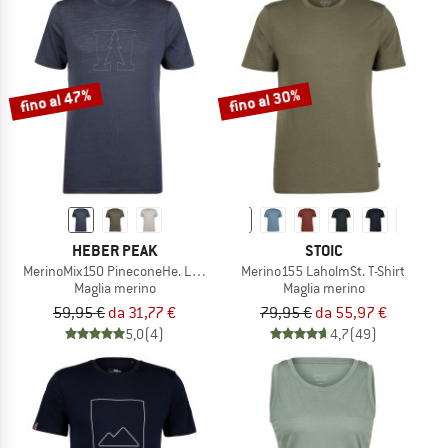
fino al 47%
fino al 30%
HEBER PEAK
STOIC
MerinoMix150 PineconeHe. Logo T-Shirt
Merino155 LaholmSt. T-Shirt
Maglia merino
Maglia merino
59,95 €
da 31,77 €
79,95 €
da 55,97 €
5,0
(4)
4,7
(49)