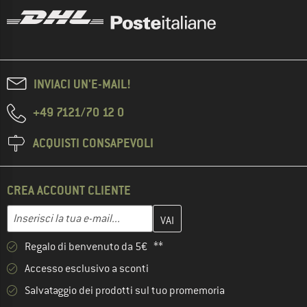
INVIACI UN'E-MAIL!
+49 7121/70 12 0
ACQUISTI CONSAPEVOLI
CREA ACCOUNT CLIENTE
Inserisci qui il tuo indirizzo e-mail e crea il tuo account cliente 
Indirizzo e-mail
Regalo di benvenuto da 5€ **
Accesso esclusivo a sconti
Salvataggio dei prodotti sul tuo promemoria