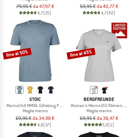
79,95 €
da 47,97 €
59,95 €
da 40,77 €
4,7
(15)
4,7
(92)
fino al 50%
fino al 45%
STOIC
BERGFREUNDE
MerinoChill MMXX. Göteborg Print Tee
Women's Merino155 RömersteinBF. T
Maglia merino
Maglia merino
69,95 €
da 34,98 €
69,95 €
da 38,47 €
4,6
(17)
5,0
(1)