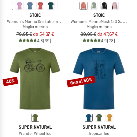
STOIC
STOIC
Women's Merino155 LaholmSt. Loose Shirt
Women's MerinoMesh150 SadjemSt. 
Maglia merino
Maglia merino
79,95 €
da 54,37 €
89,95 €
da 47,67 €
4,8
(39)
4,9
(28)
fino al 50%
40%
SUPER.NATURAL
SUPER.NATURAL
Wander Wheel Tee
Tropicar Tee