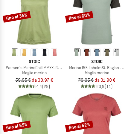
fino al 35%
fino al 60%
STOIC
STOIC
Women's MerinoChill MMXX. Göteborg Tank
Merino155 LaholmSt. Raglan Shirt
Maglia merino
Maglia merino
59,95 €
da 38,97 €
79,95 €
da 31,98 €
4,4
(28)
3,9
(11)
fino al 55%
fino al 52%