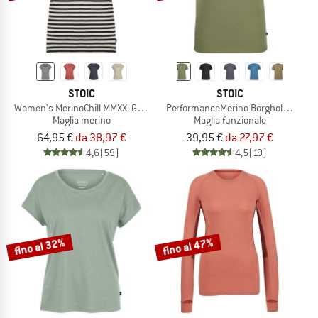
STOIC
STOIC
Women's MerinoChill MMXX. Göteborg Loose Tee St
PerformanceMerino BorgholmSt. T-Sh
Maglia merino
Maglia funzionale
64,95 €
da 38,97 €
39,95 €
da 27,97 €
4,6
(59)
4,5
(19)
fino al 32%
fino al 47%