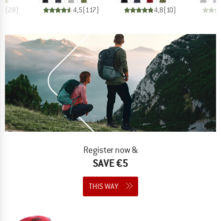
,4
(
28
)
4,5
(
117
)
4,8
(
10
)
Register now &
SAVE €5
THIS WAY