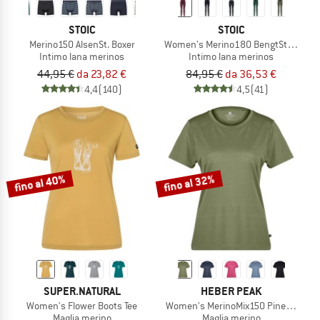
STOIC
STOIC
Merino150 AlsenSt. Boxer
Women's Merino180 BengtSt. Long 
Intimo lana merinos
Intimo lana merinos
44,95 €
da 23,82 €
84,95 €
da 36,53 €
4,4
(140)
4,5
(41)
fino al 40%
fino al 32%
SUPER.NATURAL
HEBER PEAK
Women's Flower Boots Tee
Women's MerinoMix150 PineconeHe. I
Maglia merino
Maglia merino