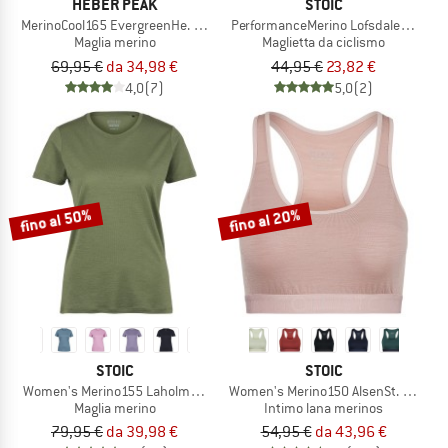
HEBER PEAK
STOIC
MerinoCool165 EvergreenHe. T-Shirt
PerformanceMerino LofsdalenSt. MTB
Maglia merino
Maglietta da ciclismo
69,95 €
da 34,98 €
44,95 €
23,82 €
4,0
(7)
5,0
(2)
fino al 50%
fino al 20%
STOIC
STOIC
Women's Merino155 LaholmSt. T-Shirt
Women's Merino150 AlsenSt. Bra
Maglia merino
Intimo lana merinos
79,95 €
da 39,98 €
54,95 €
da 43,96 €