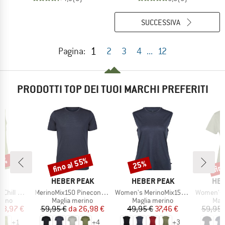
SUCCESSIVA
1
Pagina:
2
3
4
...
12
PRODOTTI TOP DEI TUOI MARCHI PREFERITI
35%
fino al 55%
fin
25%
Sconto
Sconto
Scon
HIO
MARCHIO
MARCHIO
MAR
C
HEBER PEAK
HEBER PEAK
HEB
Articolo
Articolo
Articolo
teborg Tank
MerinoMix150 PineconeHe. II T-Shirt
Women's MerinoMix150 PineconeHe. Loose Tank
Women's MerinoMix15
 prodotti
Gruppo di prodotti
Gruppo di prodotti
Grup
rino
Maglia merino
Maglia merino
Mag
ezzo
ezzo ridotto
Prezzo
Prezzo ridotto
Prezzo
Prezzo ridotto
38,97 €
59,95 €
da
26,98 €
49,95 €
37,46 €
59,95 
+
1
+
4
+
3