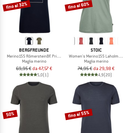
fino al 32%
fino al 60%
BERGFREUNDE
STOIC
Merino155 RömersteinBF. Print Tee
Women's Merino155 LaholmSt. Tank
Maglia merino
Maglia merino
69,95 €
da 47,57 €
74,95 €
da 29,98 €
5,0
(1)
4,9
(20)
fino al 55%
50%