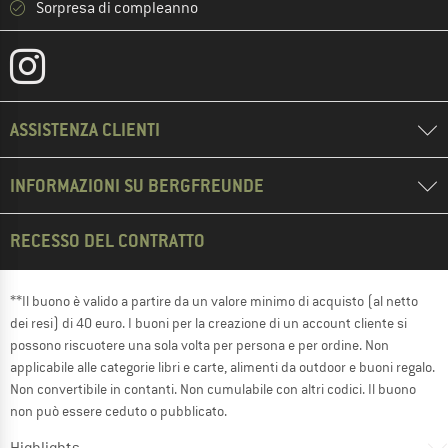
Sorpresa di compleanno
ASSISTENZA CLIENTI
INFORMAZIONI SU BERGFREUNDE
RECESSO DEL CONTRATTO
**Il buono è valido a partire da un valore minimo di acquisto (al netto
dei resi) di 40 euro. I buoni per la creazione di un account cliente si
possono riscuotere una sola volta per persona e per ordine. Non
applicabile alle categorie libri e carte, alimenti da outdoor e buoni regalo.
Non convertibile in contanti. Non cumulabile con altri codici. Il buono
non può essere ceduto o pubblicato.