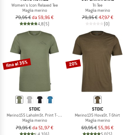
Women's Icon Relaxed Tee
Tri Tee
Maglia merino
Maglia merino
79,95 €
da 59,96 €
79,95 €
47,97 €
4,8
(5)
(0)
fino al 35%
20%
STOIC
STOIC
Merino155 LaholmSt. Print T-Shirt Mountain II
Merino135 HovaSt. T-Shirt
Maglia merino
Maglia merino
79,95 €
da 51,97 €
69,95 €
55,96 €
4,3
(6)
5,0
(5)