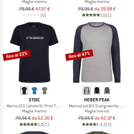
Maglia merino
Maglia merino
79,95 €
47,97 €
79,95 €
da 39,98 €
(0)
5,0
(1)
fino al 22%
fino al 47%
STOIC
HEBER PEAK
Merino155 LaholmSt. Print T-Shirt Ridge
MerinoCool165 EvergreenHe. L/S
Maglia merino
Maglia merino
79,95 €
da 62,36 €
79,95 €
da 42,37 €
5,0
(1)
4,3
(3)