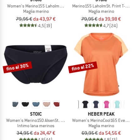
Women's Merino155 LaholmSt. Colorblock T-Shirt
Merino155 LaholmSt. Print T-Shirt Li
Maglia merino
Maglia merino
79,95 €
da 43,97 €
79,95 €
da 39,98 €
4,5
(19)
4,7
(24)
fino al 30%
fino al 22%
STOIC
HEBER PEAK
Women's Merino150 AlsenSt. Brief
Women's MerinoCool165 EvergreenHe.
Intimo lana merinos
Maglia merino
34,95 €
da 24,47 €
69,95 €
da 54,56 €
4,8
(44)
4,8
(13)