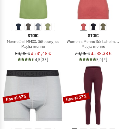
STOIC
STOIC
MerinoChill MMXX. Göteborg Tee
Women's Merino155 LaholmSt. T-Shir
Maglia merino
Maglia merino
69,95 €
da 31,48 €
79,95 €
da 38,38 €
4,5
(33)
5,0
(2)
fino al 47%
fino al 57%