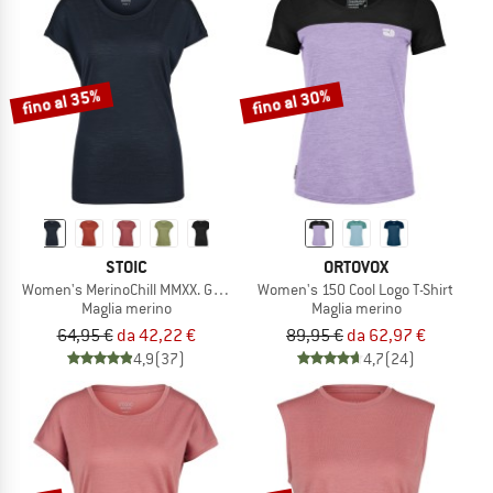
fino al 35%
fino al 30%
STOIC
ORTOVOX
Women's MerinoChill MMXX. Göteborg Loose Tee
Women's 150 Cool Logo T-Shirt
Maglia merino
Maglia merino
64,95 €
da 42,22 €
89,95 €
da 62,97 €
4,9
(37)
4,7
(24)