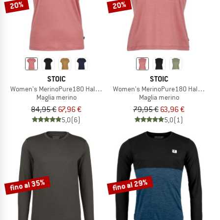
20%
20%
STOIC
STOIC
Women's MerinoPure180 HaldenSt. T-Shirt
Women's MerinoPure180 HaldenSt. 
Maglia merino
Maglia merino
84,95 €
67,96 €
79,95 €
63,96 €
5,0
(6)
5,0
(1)
fino al 35%
fino al 29%