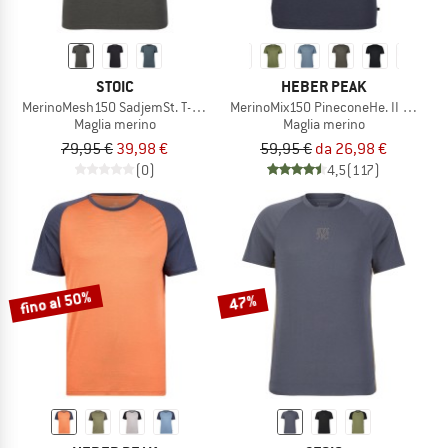
STOIC
HEBER PEAK
MerinoMesh150 SadjemSt. T-Shirt
MerinoMix150 PineconeHe. II T-Shirt
Maglia merino
Maglia merino
79,95 €
39,98 €
59,95 €
da 26,98 €
(0)
4,5
(117)
fino al 50%
47%