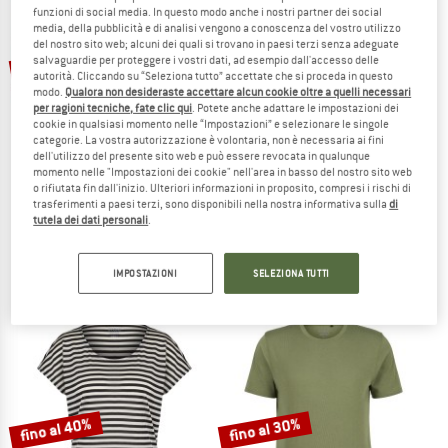
funzioni di social media. In questo modo anche i nostri partner dei social
media, della pubblicità e di analisi vengono a conoscenza del vostro utilizzo
TO THE SALE
del nostro sito web; alcuni dei quali si trovano in paesi terzi senza adeguate
fino al 30%
40%
salvaguardie per proteggere i vostri dati, ad esempio dall'accesso delle
autorità. Cliccando su “Seleziona tutto” accettate che si proceda in questo
modo.
Qualora non desideraste accettare alcun cookie oltre a quelli necessari
per ragioni tecniche, fate clic qui
. Potete anche adattare le impostazioni dei
cookie in qualsiasi momento nelle “Impostazioni” e selezionare le singole
categorie. La vostra autorizzazione è volontaria, non è necessaria ai fini
dell'utilizzo del presente sito web e può essere revocata in qualunque
momento nelle "Impostazioni dei cookie" nell'area in basso del nostro sito web
o rifiutata fin dall'inizio. Ulteriori informazioni in proposito, compresi i rischi di
trasferimenti a paesi terzi, sono disponibili nella nostra informativa sulla
di
STOIC
SUPER.NATURAL
tutela dei dati personali
.
Women's Merino150 AlsenSt. Hipster
Women's Gipfelglück Tee
Intimo lana merinos
Maglia merino
39,95 €
da 27,97 €
79,95 €
47,97 €
IMPOSTAZIONI
SELEZIONA TUTTI
4,7
(82)
4,8
(12)
fino al 40%
fino al 30%