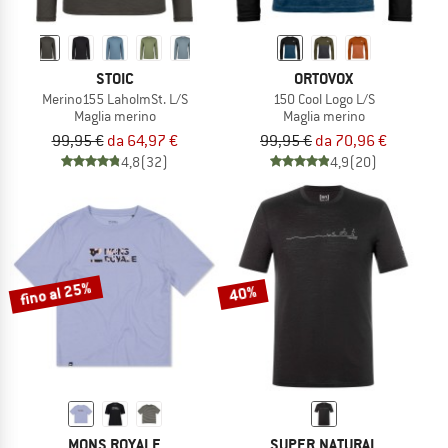
STOIC
ORTOVOX
Merino155 LaholmSt. L/S
150 Cool Logo L/S
Maglia merino
Maglia merino
99,95 €
da 64,97 €
99,95 €
da 70,96 €
4,8
(32)
4,9
(20)
fino al 25%
40%
MONS ROYALE
SUPER.NATURAL