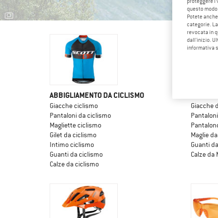
proteggere i 
questo modo
Potete anche 
categorie. La
revocata in q
dall'inizio. U
informativa 
ABBIGLIAMENTO DA CICLISMO
ABBIGL
Giacche ciclismo
Giacche 
Pantaloni da ciclismo
Pantalon
Magliette ciclismo
Pantalon
Gilet da ciclismo
Maglie d
Intimo ciclismo
Guanti d
Guanti da ciclismo
Calze da
Calze da ciclismo