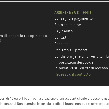
ASSISTENZA CLIENTI
Consegna e pagamento
nel passaggio successivo
Stato dell’ordine
FAQ e Aiuto
a di leggere la tua opinione e
Contatti
!
Recesso
Reclamo sui prodotti
|
Condizioni generali di vendita
Tu
Impostazioni dei cookie
Informativa sul diritto di recesso
Recesso del contratto
resi) di 40 euro. I buoni per la creazione di un account cliente si possono ris
e in contanti. Non cumulabile con altri codici. Il buono non può essere ceduto