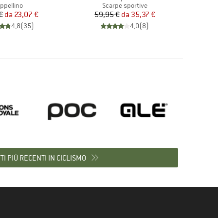
uppo di prodotti
Gruppo di prodotti
ppellino
Scarpe sportive
Prezzo
Prezzo ridotto
Prezzo
Prezzo ridotto
€
da
23,07 €
59,95 €
da
35,37 €
89
4,8
(
35
)
4,0
(
8
)
I PIÙ RECENTI IN CICLISMO