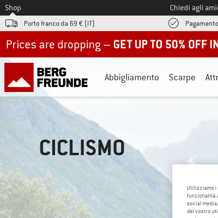
Allo
Shop
Chiedi agli am
Porto franco da 69 € (IT)
Pagamento
Up to 50% off now in our summer sale
Abbigliamento
Scarpe
Att
CICLISMO
Utilizziamo i
funzionalità 
social media.
del vostro ut