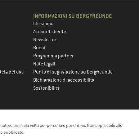
INFORMAZIONI SU BERGFREUNDE
Chi siamo
Account cliente
Newsletter
Buoni
Programma partner
Note legali
tela dei dati
Punto di segnalazione su Bergfreunde
Dichiarazione di accessibilità
Sostenibilità
cuotere una sola volta per persona e per ordine. Non applicabile alle
 o pubblicato.