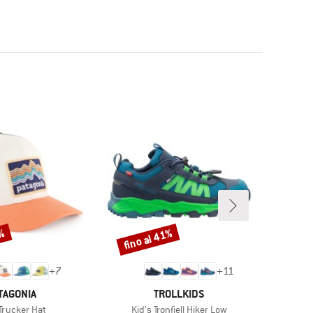
4%
fino al 41%
fino
Sconto
Scont
+
7
+
11
RCHIO
MARCHIO
TAGONIA
TROLLKIDS
lo
Articolo
Articolo
 Trucker Hat
Kid's Tronfjell Hiker Low
Women'