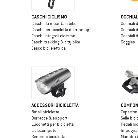
CASCHI CICLISMO
OCCHIAL
Caschi da mountain bike
Occhiali 
Caschi per bicicletta da running
Occhiali 
Caschi integrali ciclismo
Occhiali 
Caschi trekking & city bike
Goggles
Casco bici elettrica
ACCESSORI BICICLETTA
COMPONE
Fanali bicicletta
Copertoni
Borracce & supporti
Selle bici
Lucchetti per bicicletta
Pedali bic
Ciclocomputer
Impugnat
Rimorchi bicicletta
Manubri b