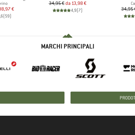
Prezzo
Prezzo ridotto
 prodotti
34,95 €
da
13,98 €
Gr
rino
Ca
ezzo
ezzo ridotto
38,97 €
34,95 
4,9
(
7
)
,6
(
59
)
MARCHI PRINCIPALI
PRODOTT