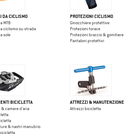
I DA CICLISMO
PROTEZIONI CICLISMO
da MTB
Ginocchiere protettive
da ciclismo su strada
Protezioni torace
da sole
Protezioni braccio & gomitiere
Pantaloni protettivi
NTI BICICLETTA
ATTREZZI & MANUTENZIONE
 & camere d'aria
Attrezzi bicicletta
cletta
icletta
ure & nastri manubrio
icicletta