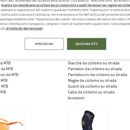
vostri dati, ad esempio dall'accesso delle autorità. Cliccando su “Seleziona tutto” accettate 
.
Qualora non desideraste accettare alcun cookie oltre a quelli necessari per ragioni tecniche,
adattare le impostazioni dei cookie in qualsiasi momento nelle “Impostazioni” e selezionare 
 vostra autorizzazione è volontaria, non è necessaria ai fini dell'utilizzo del presente sito w
ualunque momento nelle "Impostazioni dei cookie" nell'area in basso del nostro sito web o rifi
lteriori informazioni in proposito, compresi i rischi di trasferimenti a paesi terzi, sono disponib
sulla
di tutela dei dati personali
.
IMPOSTAZIONI
SELEZIONA TUTTI
IAMENTO MTB
ABBIGLIAMENTO DA CICLISMO S
da MTB
Giacche da ciclismo su strada
i da MTB
Pantaloni da ciclismo su strada
cini da MTB
Pantaloncini da ciclismo su strada
a MTB
Maglie da ciclismo su strada
a MTB
Guanti da ciclismo su strada
 MTB
Calze da ciclismo su strada
Accessori