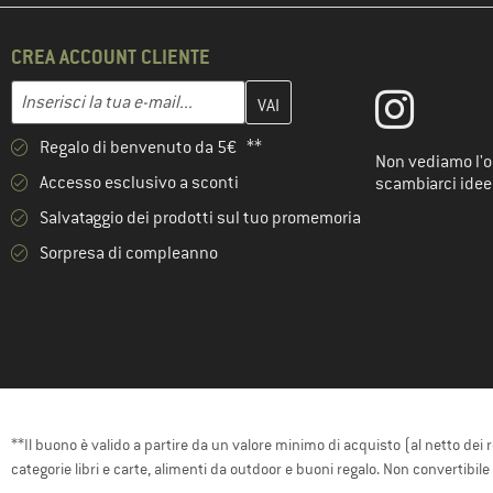
CREA ACCOUNT CLIENTE
Inserisci qui il tuo indirizzo e-mail e crea il tuo account cliente 
Indirizzo e-mail
Regalo di benvenuto da 5€ **
Non vediamo l'or
Accesso esclusivo a sconti
scambiarci idee
Salvataggio dei prodotti sul tuo promemoria
Sorpresa di compleanno
**Il buono è valido a partire da un valore minimo di acquisto (al netto dei 
categorie libri e carte, alimenti da outdoor e buoni regalo. Non convertibil