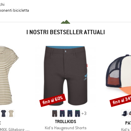
chi
ponenti bicicletta
I NOSTRI BESTSELLER ATTUALI
fino al 60%
fino al 3
Sconto
Sconto
+
3
MARCHIO
TROLLKIDS
HIO
MA
C
PA
Articolo
Kid's Haugesund Shorts
Artico
teborg Loose Tee St
Kid's