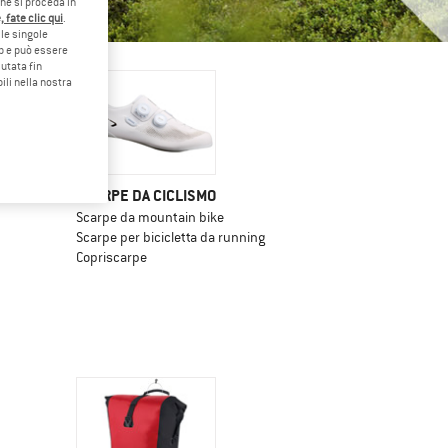
che si proceda in
 fate clic qui
.
le singole
eb e può essere
utata fin
ili nella nostra
U STRADA
SCARPE DA CICLISMO
Scarpe da mountain bike
Scarpe per bicicletta da running
Copriscarpe