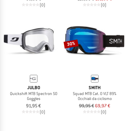
(0)
(0)
30%
JULBO
SMITH
Quickshift MTB Spectron S0
Squad MTB Cat. 0 VLT 89%
Goggles
Occhiali da ciclismo
91,95 €
99,95 €
69,97 €
(0)
(0)