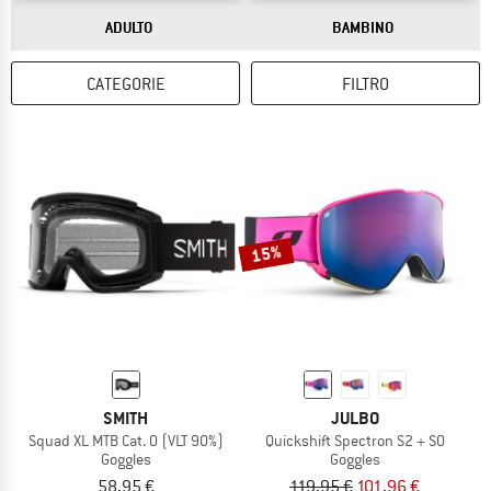
RISPOSTA
RISPOSTA
ADULTO
BAMBINO
CATEGORIE
FILTRO
15%
SMITH
JULBO
Squad XL MTB Cat. 0 (VLT 90%)
Quickshift Spectron S2 + S0
Goggles
Goggles
58,95 €
119,95 €
101,96 €