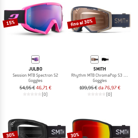
fino al 30%
15%
JULBO
SMITH
Session MTB Spectron S2
Rhythm MTB ChromaPop S3 + Clear 
Goggles
Goggles
54,95 €
46,71 €
109,95 €
da 76,97 €
(0)
(0)
30%
30%