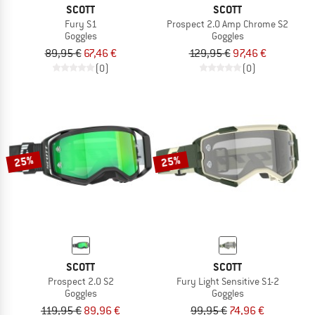
SCOTT
SCOTT
Fury S1
Prospect 2.0 Amp Chrome S2
Goggles
Goggles
89,95 €
67,46 €
129,95 €
97,46 €
(0)
(0)
25%
25%
SCOTT
SCOTT
Prospect 2.0 S2
Fury Light Sensitive S1-2
Goggles
Goggles
119,95 €
89,96 €
99,95 €
74,96 €