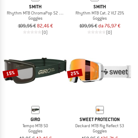
SMITH
SMITH
Rhythm MTB ChromaPop S2 (VLT 25%) + S0 (VLT 90%)
Rhythm MTB Cat. 2 VLT 23%
Goggles
Goggles
109,95 €
82,46 €
109,95 €
da 76,97 €
(0)
(0)
15%
25%
GIRO
SWEET PROTECTION
Tempo MTB S0
Deckard MTB Rig Reflect S3
Goggles
Goggles