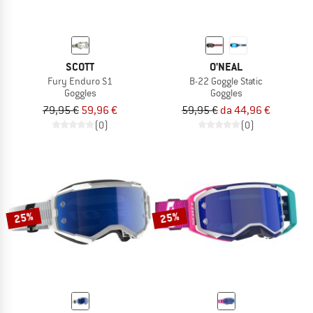
SCOTT
O'NEAL
Fury Enduro S1
B-22 Goggle Static
Goggles
Goggles
79,95 €
59,96 €
59,95 €
da 44,96 €
(0)
(0)
25%
25%