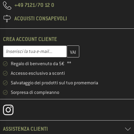
+49 7121/70 12 0
ACQUISTI CONSAPEVOLI
CREA ACCOUNT CLIENTE
Inserisci qui il tuo indirizzo e-mail e crea il tuo account cliente 
Indirizzo e-mail
Regalo di benvenuto da 5€ **
Accesso esclusivo a sconti
Salvataggio dei prodotti sul tuo promemoria
Sorpresa di compleanno
ASSISTENZA CLIENTI