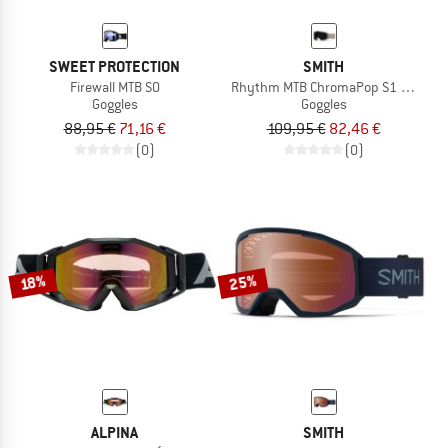
SWEET PROTECTION
SMITH
Firewall MTB S0
Rhythm MTB ChromaPop S1 + Clear 
Goggles
Goggles
88,95 €
71,16 €
109,95 €
82,46 €
(0)
(0)
25%
18%
ALPINA
SMITH