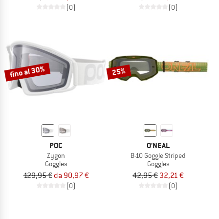
(0)
(0)
fino al 30%
25%
POC
O'NEAL
Zygon
B-10 Goggle Striped
Goggles
Goggles
129,95 €
da 90,97 €
42,95 €
32,21 €
(0)
(0)