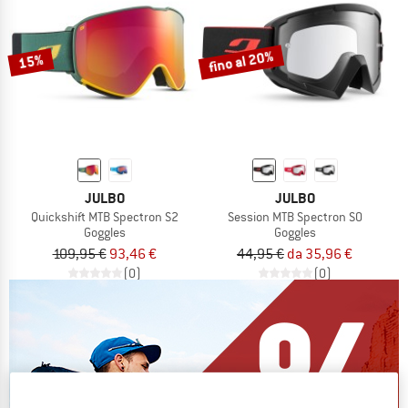
fino al 20%
15%
JULBO
JULBO
Quickshift MTB Spectron S2
Session MTB Spectron S0
Goggles
Goggles
109,95 €
93,46 €
44,95 €
da 35,96 €
(0)
(0)