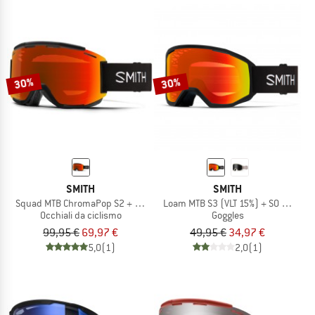
30%
30%
SMITH
SMITH
Squad MTB ChromaPop S2 + S0 (VLT 25% + 89%)
Loam MTB S3 (VLT 15%) + S0 (VLT 90
Occhiali da ciclismo
Goggles
99,95 €
69,97 €
49,95 €
34,97 €
5,0
(1)
2,0
(1)