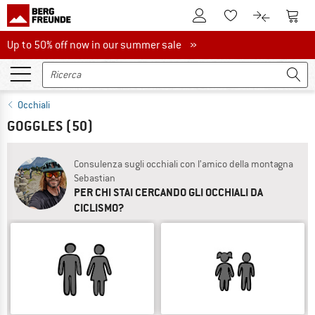
Al conto cliente
Al Ca
Alla lista promemo
Al confront
Up to 50% off now in our summer sale
Up to 50% off now in our summer sale »
Occhiali
GOGGLES
(50)
Consulenza sugli occhiali con l’amico della montagna
Sebastian
PER CHI STAI CERCANDO GLI OCCHIALI DA
CICLISMO?