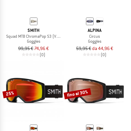
SMITH
ALPINA
Squad MTB ChromaPop S3 (VLT 12%) + S0 (VLT 90%)
Circus
Goggles
Goggles
99,95 €
74,96 €
59,95 €
da 44,96 €
(0)
(0)
fino al 30%
25%