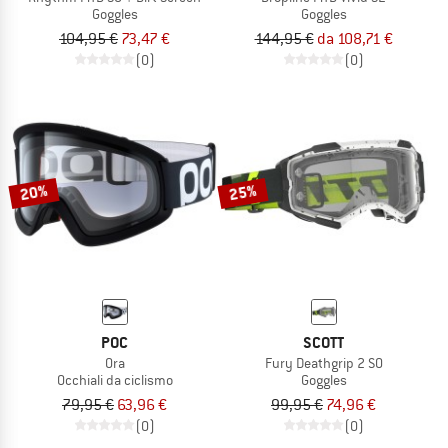
Goggles
Goggles
104,95 €
73,47 €
144,95 €
da 108,71 €
(0)
(0)
20%
25%
POC
SCOTT
Ora
Fury Deathgrip 2 S0
Occhiali da ciclismo
Goggles
79,95 €
63,96 €
99,95 €
74,96 €
(0)
(0)