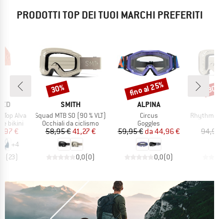
PRODOTTI TOP DEI TUOI MARCHI PREFERITI
fino al 25%
30%
30
Sconto
Sconto
Scon
O
MARCHIO
MARCHIO
TED
SMITH
ALPINA
Articolo
Articolo
Articolo
 Top Alva
Squad MTB S0 (90 % VLT)
Circus
Rhythm MTB 
dotti
Gruppo di prodotti
Gruppo di prodotti
G
re bikini
Occhiali da ciclismo
Goggles
G
ezzo
ezzo ridotto
Prezzo
Prezzo ridotto
Prezzo
Prezzo ridotto
9,97 €
58,95 €
41,27 €
59,95 €
da
44,96 €
94,9
+
4
,6
(
23
)
0,0
(
0
)
0,0
(
0
)