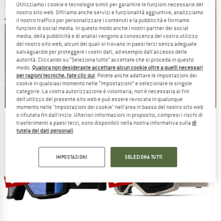
Utilizziamo i cookie e tecnologie simili per garantire le funzioni necessarie del
nostro sito web. Offriamo anche servizi e funzionalità aggiuntive, analizziamo
il nostro traffico per personalizzare i contenuti e la pubblicità e forniamo
funzioni di social media. In questo modo anche i nostri partner dei social
media, della pubblicità e di analisi vengono a conoscenza del vostro utilizzo
del nostro sito web; alcuni dei quali si trovano in paesi terzi senza adeguate
salvaguardie per proteggere i vostri dati, ad esempio dall'accesso delle
autorità. Cliccando su “Seleziona tutto” accettate che si proceda in questo
modo.
Qualora non desideraste accettare alcun cookie oltre a quelli necessari
per ragioni tecniche, fate clic qui
. Potete anche adattare le impostazioni dei
cookie in qualsiasi momento nelle “Impostazioni” e selezionare le singole
categorie. La vostra autorizzazione è volontaria, non è necessaria ai fini
dell'utilizzo del presente sito web e può essere revocata in qualunque
momento nelle "Impostazioni dei cookie" nell'area in basso del nostro sito web
o rifiutata fin dall'inizio. Ulteriori informazioni in proposito, compresi i rischi di
Our summer sale enters its next
trasferimenti a paesi terzi, sono disponibili nella nostra informativa sulla
di
phase
tutela dei dati personali
.
NOW UP TO 50% OFF
IMPOSTAZIONI
SELEZIONA TUTTI
TO THE SALE
20%
25%