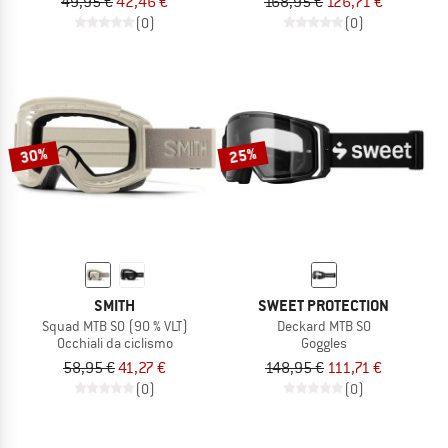
49,95 €
42,46 €
168,95 €
126,71 €
(0)
(0)
30%
25%
SMITH
SWEET PROTECTION
Squad MTB S0 (90 % VLT)
Deckard MTB S0
Occhiali da ciclismo
Goggles
58,95 €
41,27 €
148,95 €
111,71 €
(0)
(0)