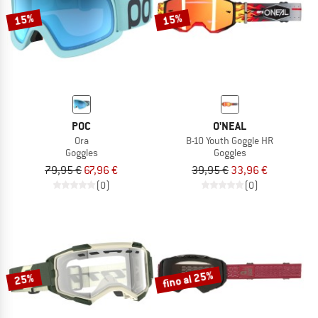
15%
15%
POC
O'NEAL
Ora
B-10 Youth Goggle HR
Goggles
Goggles
79,95 €
67,96 €
39,95 €
33,96 €
(0)
(0)
fino al 25%
25%