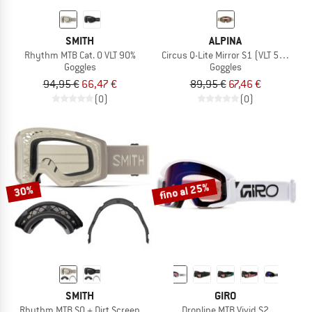
SMITH
ALPINA
Rhythm MTB Cat. 0 VLT 90%
Circus Q-Lite Mirror S1 (VLT 51%) + Cl
Goggles
Goggles
94,95 €
66,47 €
89,95 €
67,46 €
(0)
(0)
fino al 25%
30%
SMITH
GIRO
Rhythm MTB S0 + Dirt Screen
Dropline MTB Vivid S2