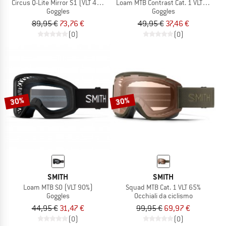
Circus Q-Lite Mirror S1 (VLT 48%) + Clear S0
Loam MTB Contrast Cat. 1 VLT 50%
Goggles
Goggles
89,95 €
73,76 €
49,95 €
37,46 €
(0)
(0)
30%
30%
SMITH
SMITH
Loam MTB S0 (VLT 90%)
Squad MTB Cat. 1 VLT 65%
Goggles
Occhiali da ciclismo
44,95 €
31,47 €
99,95 €
69,97 €
(0)
(0)