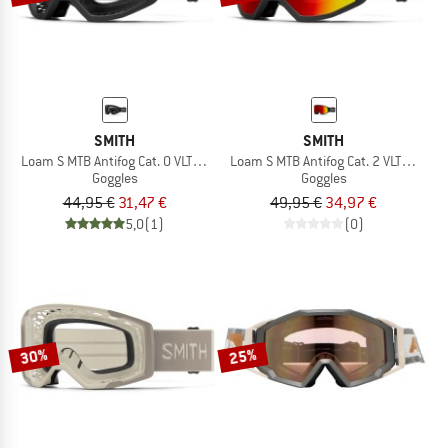
SMITH
SMITH
Loam S MTB Antifog Cat. 0 VLT 90%
Loam S MTB Antifog Cat. 2 VLT 25%
Goggles
Goggles
44,95 €
31,47 €
49,95 €
34,97 €
5,0
(1)
(0)
30%
25%