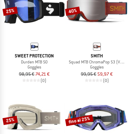
25%
40%
SWEET PROTECTION
SMITH
Durden MTB S0
Squad MTB ChromaPop S3 (VLT 13%) 
Goggles
Goggles
98,95 €
74,21 €
99,95 €
59,97 €
(0)
(0)
fino al 25%
25%