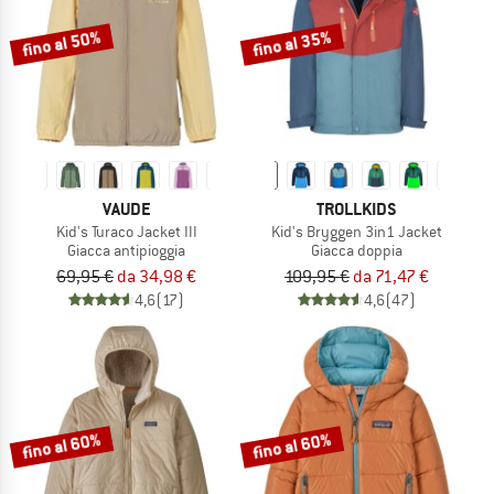
fino al 50%
fino al 35%
VAUDE
TROLLKIDS
Kid's Turaco Jacket III
Kid's Bryggen 3in1 Jacket
Giacca antipioggia
Giacca doppia
69,95 €
da 34,98 €
109,95 €
da 71,47 €
4,6
(17)
4,6
(47)
fino al 60%
fino al 60%