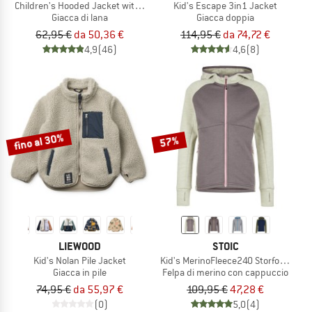
Children's Hooded Jacket with Wooden Buttons
Kid's Escape 3in1 Jacket
Giacca di lana
Giacca doppia
62,95 €
da 50,36 €
114,95 €
da 74,72 €
4,9
(46)
4,6
(8)
fino al 30%
57%
LIEWOOD
STOIC
Kid's Nolan Pile Jacket
Kid's MerinoFleece240 StorforsSt. Z
Giacca in pile
Felpa di merino con cappuccio
74,95 €
da 55,97 €
109,95 €
47,28 €
(0)
5,0
(4)