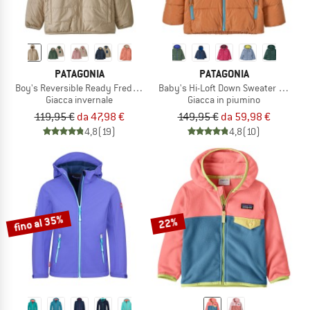
PATAGONIA
PATAGONIA
Boy's Reversible Ready Freddy Hoody
Baby's Hi-Loft Down Sweater Hoody
Giacca invernale
Giacca in piumino
119,95 €
da 47,98 €
149,95 €
da 59,98 €
4,8
(19)
4,8
(10)
fino al 35%
22%