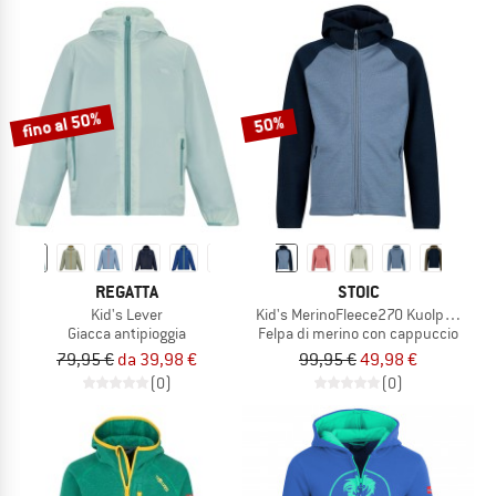
fino al 50%
50%
REGATTA
STOIC
Kid's Lever
Kid's MerinoFleece270 KuolpaLightSt
Giacca antipioggia
Felpa di merino con cappuccio
79,95 €
da 39,98 €
99,95 €
49,98 €
(0)
(0)