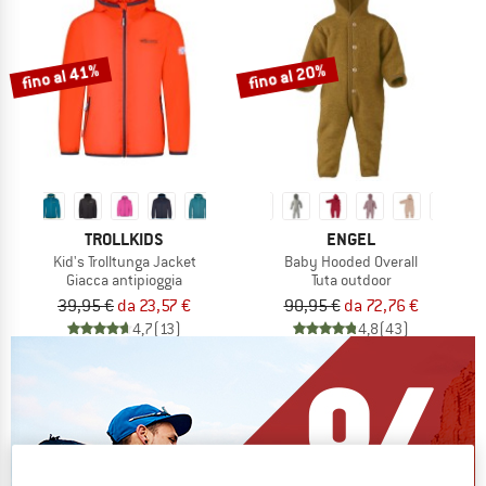
fino al 41%
fino al 20%
TROLLKIDS
ENGEL
Kid's Trolltunga Jacket
Baby Hooded Overall
Giacca antipioggia
Tuta outdoor
39,95 €
da 23,57 €
90,95 €
da 72,76 €
4,7
(13)
4,8
(43)