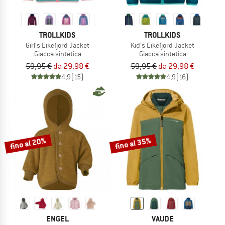
TROLLKIDS
TROLLKIDS
Girl's Eikefjord Jacket
Kid's Eikefjord Jacket
Giacca sintetica
Giacca sintetica
59,95 €
da 29,98 €
59,95 €
da 29,98 €
4,9
(15)
4,9
(16)
fino al 20%
fino al 35%
ENGEL
VAUDE