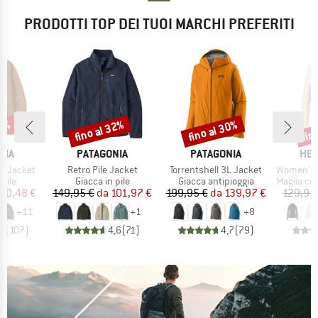
PRODOTTI TOP DEI TUOI MARCHI PREFERITI
53%
fino al 32%
fino al 30%
fin
Sconto
Sconto
Scon
O
MARCHIO
MARCHIO
MAR
NIA
PATAGONIA
PATAGONIA
HEB
Articolo
Articolo
Articolo
r Jacket
Retro Pile Jacket
Torrentshell 3L Jacket
Women's Merino210 
 prodotti
Gruppo di prodotti
Gruppo di prodotti
Gruppo di
 pile
Giacca in pile
Giacca antipioggia
Maglia con 
ezzo
ezzo ridotto
Prezzo
Prezzo ridotto
Prezzo
Prezzo ridotto
70,48 €
149,95 €
da
101,97 €
199,95 €
da
139,97 €
129,95
+
11
+
1
+
8
,6
(
107
)
4,6
(
71
)
4,7
(
79
)