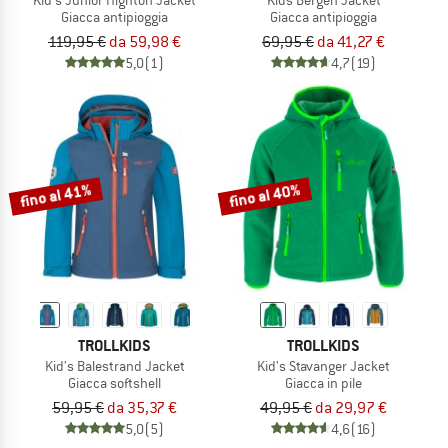
Giacca antipioggia
Giacca antipioggia
119,95 €
da 59,98 €
69,95 €
da 41,27 €
5,0
(1)
4,7
(19)
fino al 41%
fino al 40%
TROLLKIDS
TROLLKIDS
Kid's Balestrand Jacket
Kid's Stavanger Jacket
Giacca softshell
Giacca in pile
59,95 €
da 35,37 €
49,95 €
da 29,97 €
5,0
(5)
4,6
(16)