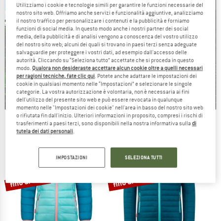
Utilizziamo i cookie e tecnologie simili per garantire le funzioni necessarie del
nostro sito web. Offriamo anche servizi e funzionalità aggiuntive, analizziamo
il nostro traffico per personalizzare i contenuti e la pubblicità e forniamo
funzioni di social media. In questo modo anche i nostri partner dei social
media, della pubblicità e di analisi vengono a conoscenza del vostro utilizzo
del nostro sito web; alcuni dei quali si trovano in paesi terzi senza adeguate
salvaguardie per proteggere i vostri dati, ad esempio dall'accesso delle
autorità. Cliccando su “Seleziona tutto” accettate che si proceda in questo
modo.
Qualora non desideraste accettare alcun cookie oltre a quelli necessari
per ragioni tecniche, fate clic qui
. Potete anche adattare le impostazioni dei
cookie in qualsiasi momento nelle “Impostazioni” e selezionare le singole
categorie. La vostra autorizzazione è volontaria, non è necessaria ai fini
dell'utilizzo del presente sito web e può essere revocata in qualunque
momento nelle "Impostazioni dei cookie" nell'area in basso del nostro sito web
o rifiutata fin dall'inizio. Ulteriori informazioni in proposito, compresi i rischi di
Our summer sale enters its next
trasferimenti a paesi terzi, sono disponibili nella nostra informativa sulla
di
tutela dei dati personali
.
phase
NOW UP TO 50% OFF
IMPOSTAZIONI
SELEZIONA TUTTI
TO THE SALE
fino al 50%
fino al 55%