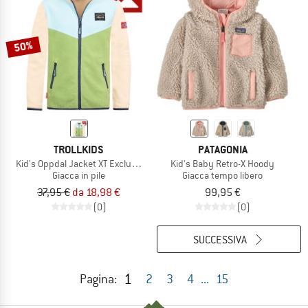
50%
TROLLKIDS
PATAGONIA
Kid's Oppdal Jacket XT Exclusive
Kid's Baby Retro-X Hoody
Giacca in pile
Giacca tempo libero
37,95 €
da 18,98 €
99,95 €
(0)
(0)
SUCCESSIVA
1
Pagina:
2
3
4
...
15