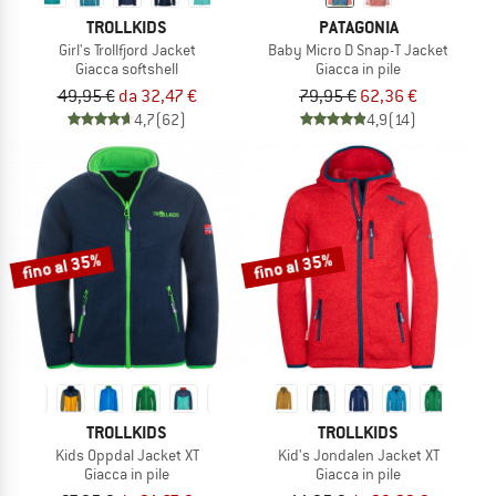
TROLLKIDS
PATAGONIA
Girl's Trollfjord Jacket
Baby Micro D Snap-T Jacket
Giacca softshell
Giacca in pile
49,95 €
da 32,47 €
79,95 €
62,36 €
4,7
(62)
4,9
(14)
fino al 35%
fino al 35%
TROLLKIDS
TROLLKIDS
Kids Oppdal Jacket XT
Kid's Jondalen Jacket XT
Giacca in pile
Giacca in pile