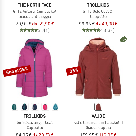
THE NORTH FACE
TROLLKIDS
Girl's Antora Rain Jacket
Girl's Oslo Coat XT
Giacca antipioggia
Cappotto
79,95 €
da 59,96 €
99,95 €
da 43,98 €
5,0
(1)
4,8
(37)
fino al 65%
35%
TROLLKIDS
VAUDE
Girl's Stavanger Coat
Kid's Casarea 3in1 Jacket II
Cappotto
Giacca doppia
84,95 €
da 29,73 €
179,95 €
116,97 €