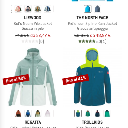
LIEWOOD
THE NORTH FACE
Kid's Noam Pile Jacket
Kid's Teen Zipline Rain Jacket
Giacca in pile
Giacca antipioggia
74,95 €
da 52,47 €
69,95 €
da 48,97 €
(0)
5,0
(1)
fino al 50%
fino al 41%
REGATTA
TROLLKIDS
Kid's Junior Highton Jacket
Kids Bergen Jacket