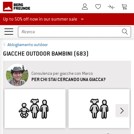
Al conto cliente
Al Ca
Alla lista promemo
Al confront
Up to 50% off now in our summer sale
Up to 50% off now in our summer sale »
Abbigliamento outdoor
GIACCHE OUTDOOR BAMBINI
(683)
Consulenza per giacche con Marco
PER CHI STAI CERCANDO UNA GIACCA?