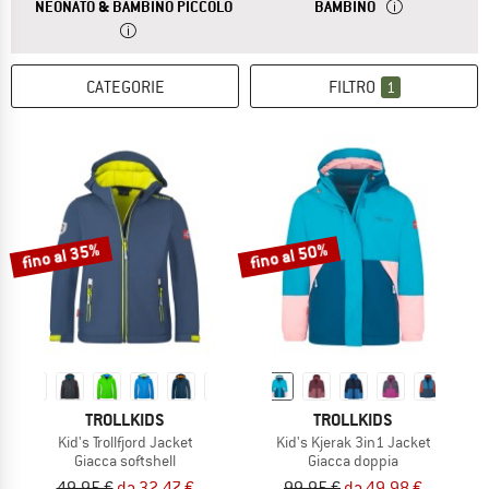
RISPOSTA
LE TAGLIE PER ABBIGLIAMENTO PER NEO
RISPOSTA
LE TAGLIE PER A
NEONATO & BAMBINO PICCOLO
BAMBINO
CATEGORIE
FILTRO
1
fino al 35%
fino al 50%
TROLLKIDS
TROLLKIDS
Kid's Trollfjord Jacket
Kid's Kjerak 3in1 Jacket
Giacca softshell
Giacca doppia
49,95 €
da 32,47 €
99,95 €
da 49,98 €