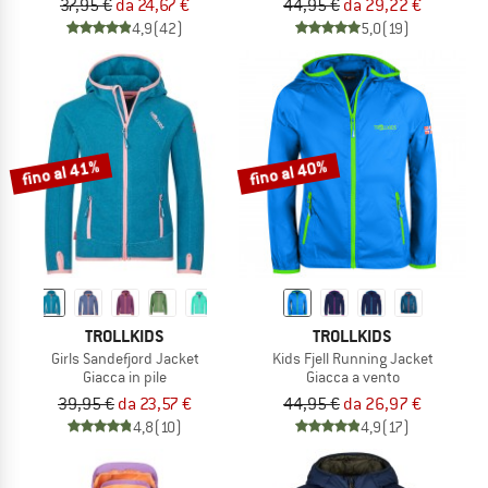
37,95 €
da 24,67 €
44,95 €
da 29,22 €
4,9
(42)
5,0
(19)
fino al 41%
fino al 40%
TROLLKIDS
TROLLKIDS
Girls Sandefjord Jacket
Kids Fjell Running Jacket
Giacca in pile
Giacca a vento
39,95 €
da 23,57 €
44,95 €
da 26,97 €
4,8
(10)
4,9
(17)