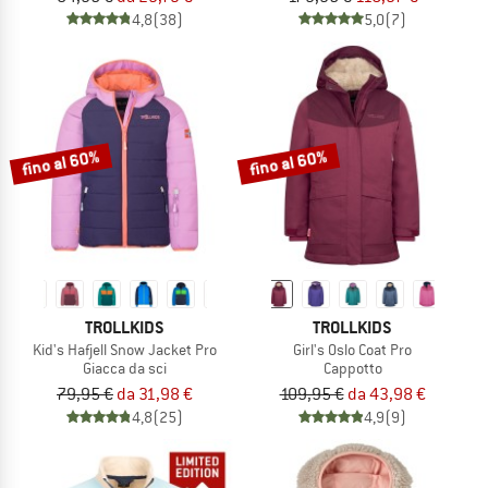
4,8
(38)
5,0
(7)
fino al 60%
fino al 60%
TROLLKIDS
TROLLKIDS
Kid's Hafjell Snow Jacket Pro
Girl's Oslo Coat Pro
Giacca da sci
Cappotto
79,95 €
da 31,98 €
109,95 €
da 43,98 €
4,8
(25)
4,9
(9)