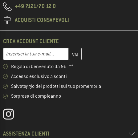
+49 7121/70 12 0
ACQUISTI CONSAPEVOLI
CREA ACCOUNT CLIENTE
Inserisci qui il tuo indirizzo e-mail e crea il tuo account cliente 
Indirizzo e-mail
Regalo di benvenuto da 5€ **
Accesso esclusivo a sconti
Salvataggio dei prodotti sul tuo promemoria
Sorpresa di compleanno
ASSISTENZA CLIENTI