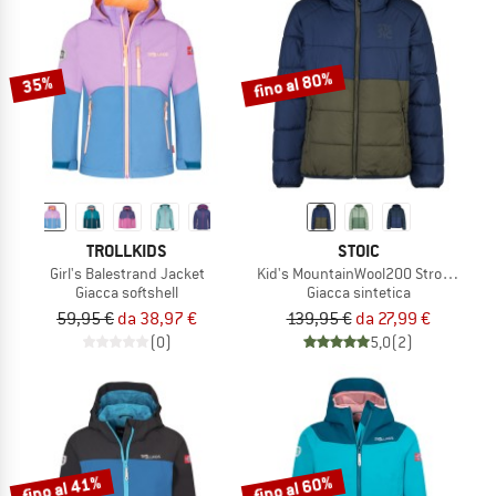
fino al 80%
35%
TROLLKIDS
STOIC
Girl's Balestrand Jacket
Kid's MountainWool200 Strobo Hoo
Giacca softshell
Giacca sintetica
59,95 €
da 38,97 €
139,95 €
da 27,99 €
(0)
5,0
(2)
fino al 41%
fino al 60%