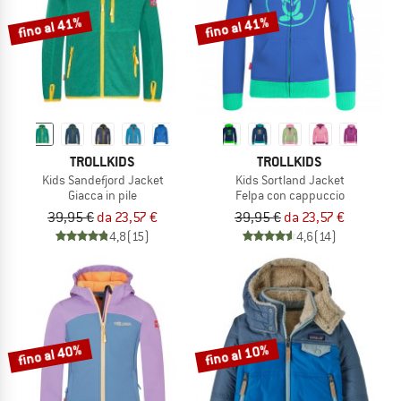
fino al 41%
fino al 41%
TROLLKIDS
TROLLKIDS
Kids Sandefjord Jacket
Kids Sortland Jacket
Giacca in pile
Felpa con cappuccio
39,95 €
da 23,57 €
39,95 €
da 23,57 €
4,8
(15)
4,6
(14)
fino al 40%
fino al 10%