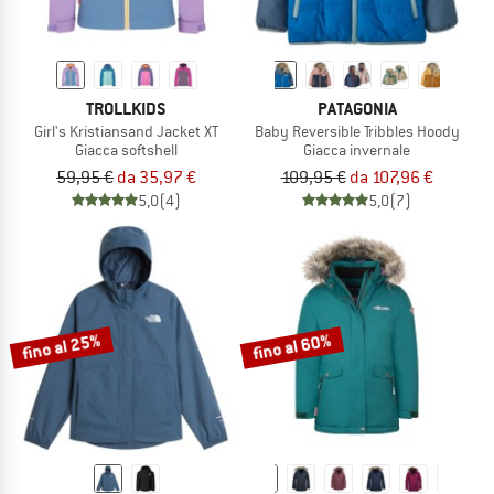
TROLLKIDS
PATAGONIA
Girl's Kristiansand Jacket XT
Baby Reversible Tribbles Hoody
Giacca softshell
Giacca invernale
59,95 €
da 35,97 €
109,95 €
da 107,96 €
5,0
(4)
5,0
(7)
fino al 25%
fino al 60%