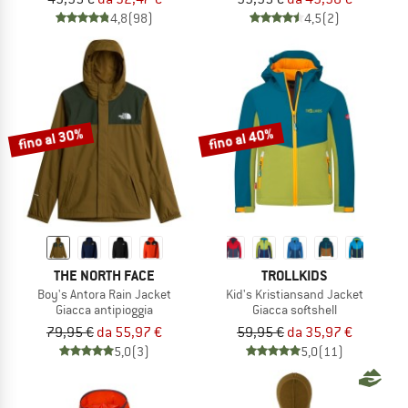
4,8
(98)
4,5
(2)
fino al 30%
fino al 40%
THE NORTH FACE
TROLLKIDS
Boy's Antora Rain Jacket
Kid's Kristiansand Jacket
Giacca antipioggia
Giacca softshell
79,95 €
da 55,97 €
59,95 €
da 35,97 €
5,0
(3)
5,0
(11)