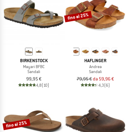
fino al 25%
BIRKENSTOCK
HAFLINGER
Mayari BFBC
Andrea
Sandali
Sandali
99,95 €
79,95 €
da 59,96 €
4,8
(10)
4,3
(6)
fino al 25%