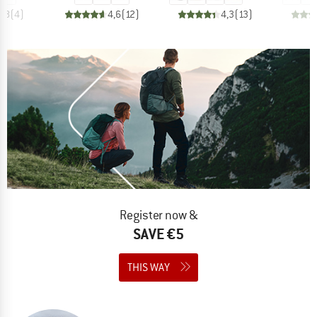
4,8
(
4
)
4,6
(
12
)
4,3
(
13
)
Register now &
SAVE €5
THIS WAY