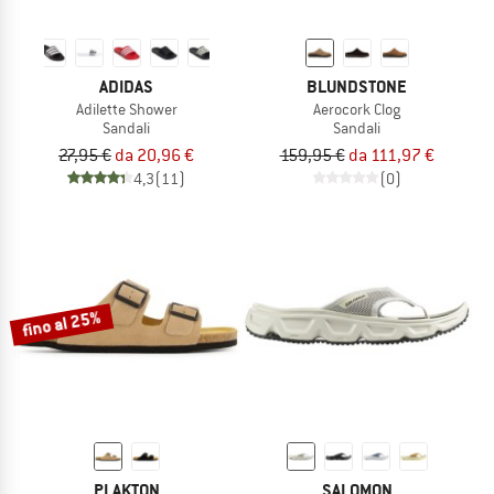
ADIDAS
BLUNDSTONE
Adilette Shower
Aerocork Clog
Sandali
Sandali
27,95 €
da 20,96 €
159,95 €
da 111,97 €
4,3
(11)
(0)
fino al 25%
PLAKTON
SALOMON