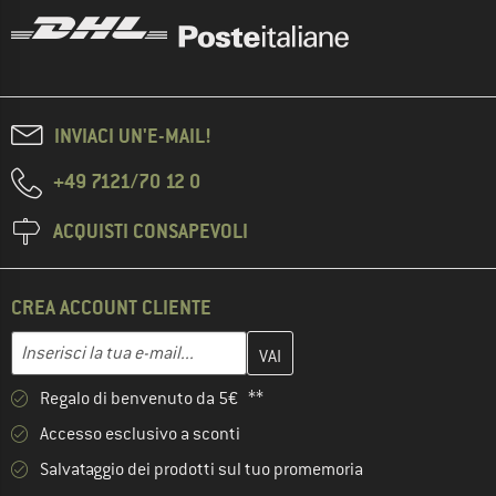
INVIACI UN'E-MAIL!
+49 7121/70 12 0
ACQUISTI CONSAPEVOLI
CREA ACCOUNT CLIENTE
Inserisci qui il tuo indirizzo e-mail e crea il tuo account cliente 
Indirizzo e-mail
Regalo di benvenuto da 5€ **
Accesso esclusivo a sconti
Salvataggio dei prodotti sul tuo promemoria