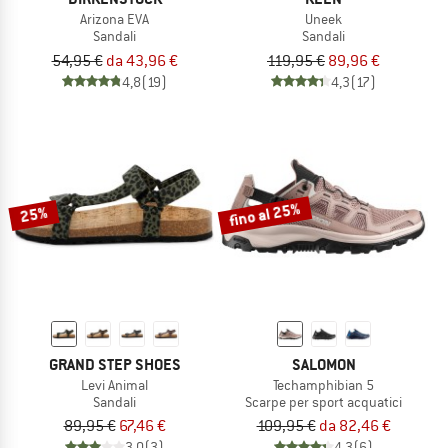
Arizona EVA
Uneek
Sandali
Sandali
54,95 €
da 43,96 €
119,95 €
89,96 €
4,8
(19)
4,3
(17)
fino al 25%
25%
GRAND STEP SHOES
SALOMON
Levi Animal
Techamphibian 5
Sandali
Scarpe per sport acquatici
89,95 €
67,46 €
109,95 €
da 82,46 €
3,0
(3)
4,3
(6)