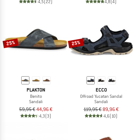
4,5
(22)
4,8
(4)
25%
25%
PLAKTON
ECCO
Benito
Offroad Yucatan Sandal
Sandali
Sandali
59,95 €
44,96 €
119,95 €
89,96 €
4,3
(3)
4,6
(10)