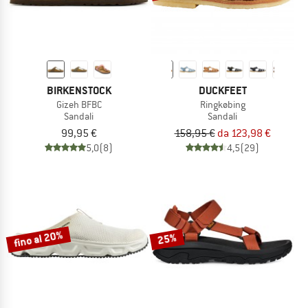
BIRKENSTOCK
DUCKFEET
Gizeh BFBC
Ringkøbing
Sandali
Sandali
99,95 €
158,95 €
da 123,98 €
5,0
(8)
4,5
(29)
fino al 20%
25%