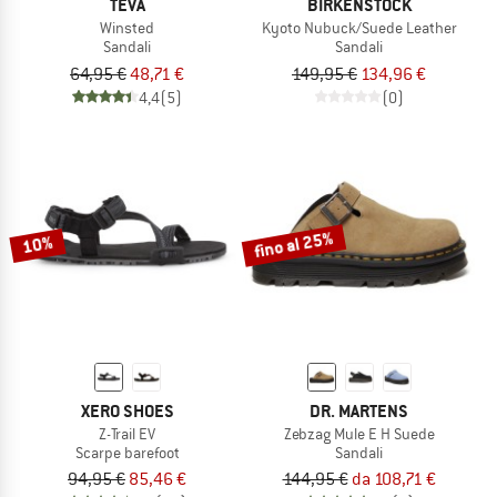
TEVA
BIRKENSTOCK
Winsted
Kyoto Nubuck/Suede Leather
Sandali
Sandali
64,95 €
48,71 €
149,95 €
134,96 €
4,4
(5)
(0)
fino al 25%
10%
XERO SHOES
DR. MARTENS
Z-Trail EV
Zebzag Mule E H Suede
Scarpe barefoot
Sandali
94,95 €
85,46 €
144,95 €
da 108,71 €