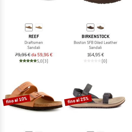
REEF
BIRKENSTOCK
Draftsmen
Boston SFB Oiled Leather
Sandali
Sandali
79,95 €
da 59,96 €
164,95 €
5,0
(3)
(0)
fino al 10%
fino al 25%