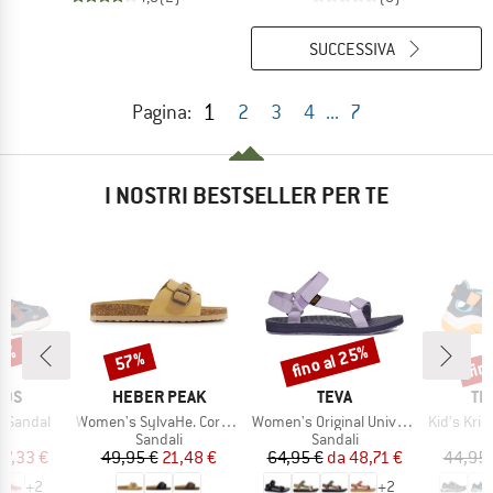
SUCCESSIVA
1
Pagina:
2
3
4
...
7
I NOSTRI BESTSELLER PER TE
43%
fino al 25%
fin
57%
Sconto
Sconto
Scon
O
MARCHIO
MARCHIO
MA
IDS
HEBER PEAK
TEVA
TR
Articolo
Articolo
Articolo
rd Sandal
Women's SylvaHe. Cork Sandal
Women's Original Universal
Kid's Kristi
 di prodotti
Gruppo di prodotti
Gruppo di prodotti
G
i
Sandali
Sandali
ezzo
ezzo ridotto
Prezzo
Prezzo ridotto
Prezzo
Prezzo ridotto
27,33 €
49,95 €
21,48 €
64,95 €
da
48,71 €
44,95 
+
2
+
2