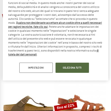
funzioni di social media. In questo modo anche i nostri partner dei social
media, della pubblicità e di analisi vengono a conoscenza del vostro utilizzo
TO THE SALE
del nostro sito web; alcuni dei quali si trovano in paesi terzi senza adeguate
fino al 25%
25%
salvaguardie per proteggere i vostri dati, ad esempio dall'accesso delle
autorità. Cliccando su “Seleziona tutto” accettate che si proceda in questo
modo.
Qualora non desideraste accettare alcun cookie oltre a quelli necessari
per ragioni tecniche, fate clic qui
. Potete anche adattare le impostazioni dei
cookie in qualsiasi momento nelle “Impostazioni” e selezionare le singole
categorie. La vostra autorizzazione è volontaria, non è necessaria ai fini
dell'utilizzo del presente sito web e può essere revocata in qualunque
momento nelle "Impostazioni dei cookie" nell'area in basso del nostro sito web
o rifiutata fin dall'inizio. Ulteriori informazioni in proposito, compresi i rischi di
trasferimenti a paesi terzi, sono disponibili nella nostra informativa sulla
di
REEF
TEVA
tutela dei dati personali
.
Leather Offshore
Terra Fi 5 Universal
Sandali
Sandali
99,95 €
74,96 €
109,95 €
da 82,46 €
IMPOSTAZIONI
SELEZIONA TUTTI
5,0
(1)
3,9
(17)
fino al 22%