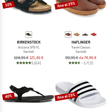
fino al 25%
10%
BIRKENSTOCK
HAFLINGER
Arizona SFB VL
Travel Classic
Sandali
Sandali
134,95 €
121,46 €
99,95 €
da 74,96 €
5,0
(4)
3,7
(3)
fino al 25%
40%