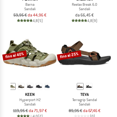
Barna
Reelax Break 6.0
Sandali
Sandali
59,95 €
da 44,96 €
da 66,45 €
4,8
(5)
4,8
(9)
fino al 40%
fino al 25%
KEEN
TEVA
Hyperport H2
Terragrip Sandal
Sandali
Sandali
119,95 €
da 71,97 €
89,95 €
da 67,46 €
4,0
(2)
(0)