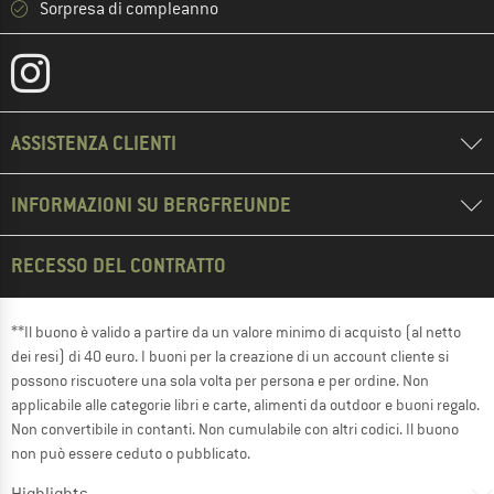
Sorpresa di compleanno
ASSISTENZA CLIENTI
INFORMAZIONI SU BERGFREUNDE
RECESSO DEL CONTRATTO
**Il buono è valido a partire da un valore minimo di acquisto (al netto
dei resi) di 40 euro. I buoni per la creazione di un account cliente si
possono riscuotere una sola volta per persona e per ordine. Non
applicabile alle categorie libri e carte, alimenti da outdoor e buoni regalo.
Non convertibile in contanti. Non cumulabile con altri codici. Il buono
non può essere ceduto o pubblicato.