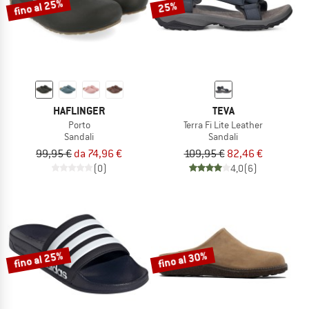
fino al 25%
25%
HAFLINGER
TEVA
Porto
Terra Fi Lite Leather
Sandali
Sandali
99,95 €
da 74,96 €
109,95 €
82,46 €
(0)
4,0
(6)
fino al 25%
fino al 30%