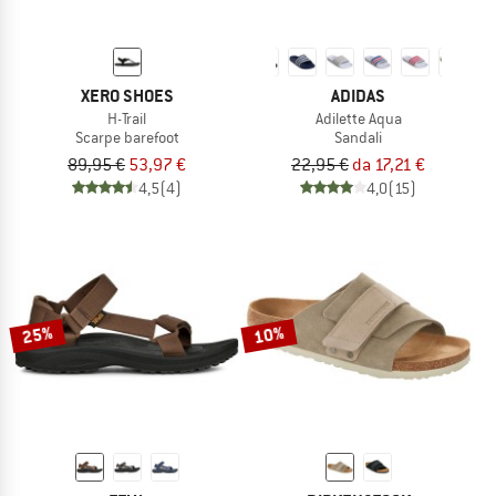
XERO SHOES
ADIDAS
H-Trail
Adilette Aqua
Scarpe barefoot
Sandali
89,95 €
53,97 €
22,95 €
da 17,21 €
4,5
(4)
4,0
(15)
25%
10%