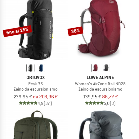
fino al 15%
38%
ORTOVOX
LOWE ALPINE
Peak 35
Women's AirZone Trail ND28
Zaino da escursionismo
Zaino da escursionismo
239,95 €
da 203,96 €
139,95 €
86,77 €
4,9
(37)
5,0
(3)