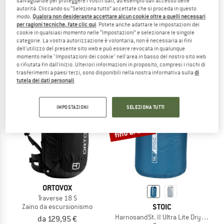
salvaguardie per proteggere i vostri dati, ad esempio dall'accesso delle
autorità. Cliccando su “Seleziona tutto” accettate che si proceda in questo
modo.
Qualora non desideraste accettare alcun cookie oltre a quelli necessari
LOWE ALPINE
SALOMON
per ragioni tecniche, fate clic qui
. Potete anche adattare le impostazioni dei
cookie in qualsiasi momento nelle “Impostazioni” e selezionare le singole
Women's AirZone Trail ND33
Active Skin 4 Set
categorie. La vostra autorizzazione è volontaria, non è necessaria ai fini
Zaino da escursionismo
Gilet da corsa
dell'utilizzo del presente sito web e può essere revocata in qualunque
149,95 €
77,97 €
da 94,95 €
momento nelle "Impostazioni dei cookie" nell'area in basso del nostro sito web
(0)
4,9
(14)
o rifiutata fin dall'inizio. Ulteriori informazioni in proposito, compresi i rischi di
trasferimenti a paesi terzi, sono disponibili nella nostra informativa sulla
di
tutela dei dati personali
.
IMPOSTAZIONI
SELEZIONA TUTTI
fino al 50%
ORTOVOX
Traverse 18 S
STOIC
Zaino da escursionismo
HarnosandSt. II Ultra Lite Dry Bag
da 129,95 €