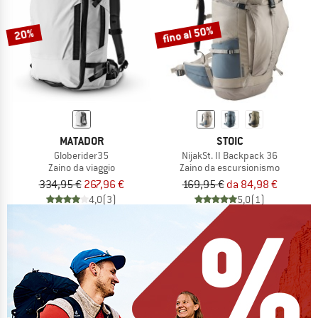
fino al 50%
20%
MATADOR
STOIC
Globerider35
NijakSt. II Backpack 36
Zaino da viaggio
Zaino da escursionismo
334,95 €
267,96 €
169,95 €
da 84,98 €
4,0
(3)
5,0
(1)