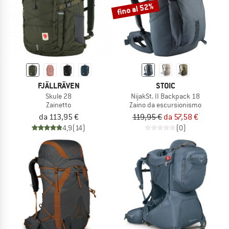
fino al 52%
FJÄLLRÄVEN
STOIC
Skule 28
NijakSt. II Backpack 18
Zainetto
Zaino da escursionismo
da 113,95 €
119,95 €
da 57,58 €
4,9
(14)
(0)