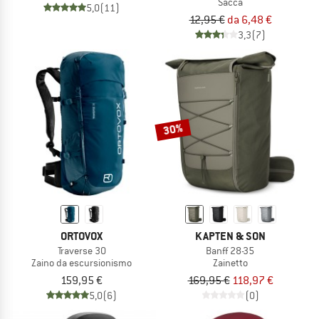
Sacca
5,0
(11)
12,95 €
da 6,48 €
3,3
(7)
30%
ORTOVOX
KAPTEN & SON
Traverse 30
Banff 28-35
Zaino da escursionismo
Zainetto
159,95 €
169,95 €
118,97 €
5,0
(6)
(0)