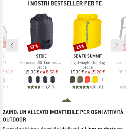
I NOSTRI BESTSELLER PER TE
25%
57%
15%
65
Sconto
Sconto
Scon
IO
MARCHIO
MARCHIO
AK
STOIC
SEA TO SUMMIT
Articolo
Articolo
Articolo
r 24
HarnosandSt. Compression Dry Bag
Lightweight Dry Bag
Lundhul
 di prodotti
Gruppo di prodotti
Gruppo di prodotti
G
to
Sacca
Sacca
Z
ezzo
ezzo ridotto
Prezzo
Prezzo ridotto
Prezzo
Prezzo ridotto
47,36 €
19,95 €
da
8,58 €
17,95 €
da
15,26 €
99,95
+
14
+
1
0,0
(
0
)
3,7
(
3
)
4,8
(
18
)
ZAINO: UN ALLEATO IMBATTIBILE PER OGNI ATTIVITÀ
OUTDOOR
c’è lo zaino giusto
Per ogni attività a cui decidi di dedicarti,
con