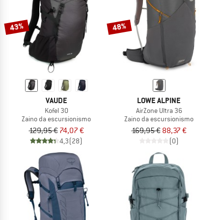
43%
48%
VAUDE
LOWE ALPINE
Kofel 30
AirZone Ultra 36
Zaino da escursionismo
Zaino da escursionismo
129,95 €
74,07 €
169,95 €
88,37 €
4,3
(28)
(0)