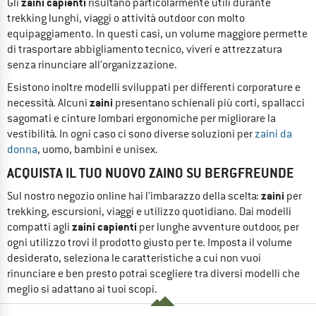
zaini capienti
Gli
risultano particolarmente utili durante
trekking lunghi, viaggi o attività outdoor con molto
equipaggiamento. In questi casi, un volume maggiore permette
di trasportare abbigliamento tecnico, viveri e attrezzatura
senza rinunciare all’organizzazione.
Esistono inoltre modelli sviluppati per differenti corporature e
zaini
necessità. Alcuni
presentano schienali più corti, spallacci
sagomati e cinture lombari ergonomiche per migliorare la
vestibilità. In ogni caso ci sono diverse soluzioni per
zaini da
donna
, uomo, bambini e unisex.
ACQUISTA IL TUO NUOVO ZAINO SU BERGFREUNDE
zaini
Sul nostro negozio online hai l’imbarazzo della scelta:
per
trekking, escursioni, viaggi e utilizzo quotidiano. Dai modelli
zaini capienti
compatti agli
per lunghe avventure outdoor, per
ogni utilizzo trovi il prodotto giusto per te. Imposta il volume
desiderato, seleziona le caratteristiche a cui non vuoi
rinunciare e ben presto potrai scegliere tra diversi modelli che
meglio si adattano ai tuoi scopi.