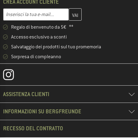
CREA ACCOUNT CLIENTE
Inserisci qui il tuo indirizzo e-mail e crea il tuo account cliente 
Indirizzo e-mail
Regalo di benvenuto da 5€ **
Accesso esclusivo a sconti
Salvataggio dei prodotti sul tuo promemoria
Sorpresa di compleanno
ASSISTENZA CLIENTI
INFORMAZIONI SU BERGFREUNDE
RECESSO DEL CONTRATTO