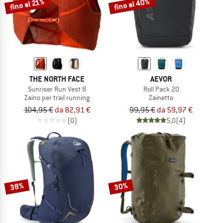
fino al 40%
fino al 21%
THE NORTH FACE
AEVOR
Sunriser Run Vest 8
Roll Pack 20
Zaino per trail running
Zainetto
104,95 €
da 82,91 €
99,95 €
da 59,97 €
(0)
5,0
(4)
38%
30%