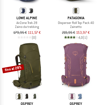
LOWE ALPINE
PATAGONIA
AirZone Trek 28
Disperser Roll Top Pack 40
Zaino da trekking
Zainetto
179,95 €
111,57 €
219,95 €
153,97 €
(0)
4,0
(1)
fino al 28%
OSPREY
OSPREY