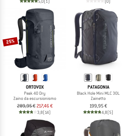
5,0
(1)
(0)
25%
ORTOVOX
PATAGONIA
Peak 40 Dry
Black Hole Mini MLC 30L
Zaino da escursionismo
Zainetto
289,95 €
217,46 €
199,95 €
3,8
(14)
4,8
(5)