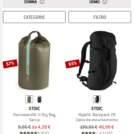
RISPOSTA
GLI ZAINI DA DONNA SONO PIÙ CORTI SULLA SCHIENA. 
RISPOSTA
GLI ZAINI DA UOMO
DONNA
UOMO
CATEGORIE
FILTRO
57%
65%
STOIC
STOIC
HarnosandSt. II Dry Bag
NijakSt. Backpack 28
Sacca
Zaino da escursionismo
9,95 €
da 4,28 €
139,95 €
48,98 €
5,0
(2)
4,1
(12)