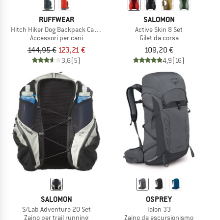
RUFFWEAR
SALOMON
Hitch Hiker Dog Backpack Carrier
Active Skin 8 Set
Accessori per cani
Gilet da corsa
144,95 €
123,21 €
109,20 €
3,6
(5)
4,9
(16)
SALOMON
OSPREY
S/Lab Adventure 20 Set
Talon 33
Zaino per trail running
Zaino da escursionismo