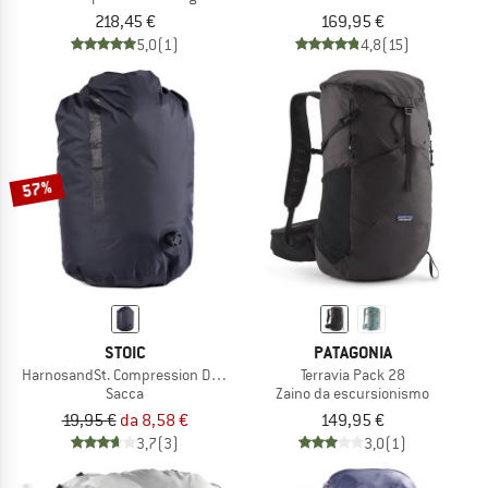
218,45 €
169,95 €
5,0
(1)
4,8
(15)
57%
STOIC
PATAGONIA
HarnosandSt. Compression Dry Bag
Terravia Pack 28
Sacca
Zaino da escursionismo
19,95 €
da 8,58 €
149,95 €
3,7
(3)
3,0
(1)