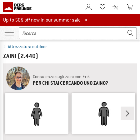
Al conto cliente
Al Ca
Alla lista promemo
Al confront
Up to 50% off now in our summer sale
Up to 50% off now in our summer sale »
Attrezzatura outdoor
ZAINI
(2.440)
Consulenza sugli zaini con Erik
PER CHI STAI CERCANDO UNO ZAINO?