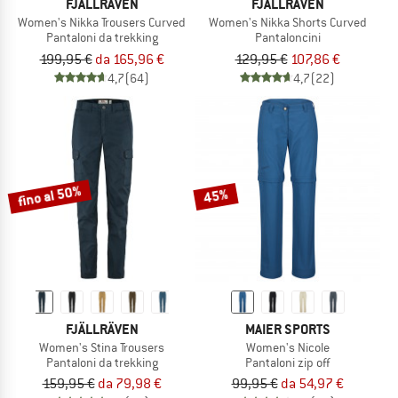
FJÄLLRÄVEN
FJÄLLRÄVEN
Women's Nikka Trousers Curved
Women's Nikka Shorts Curved
Pantaloni da trekking
Pantaloncini
199,95 €
da 165,96 €
129,95 €
107,86 €
4,7
(64)
4,7
(22)
fino al 50%
45%
FJÄLLRÄVEN
MAIER SPORTS
Women's Stina Trousers
Women's Nicole
Pantaloni da trekking
Pantaloni zip off
159,95 €
da 79,98 €
99,95 €
da 54,97 €