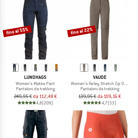
fino al 55%
fino al 22%
LUNDHAGS
VAUDE
Women's Makke Pant
Women's Farley Stretch Zip Off T-Zip 
Pantaloni da trekking
Pantaloni da trekking
249,95 €
da 112,48 €
139,95 €
da 109,16 €
4,8
(209)
4,7
(53)