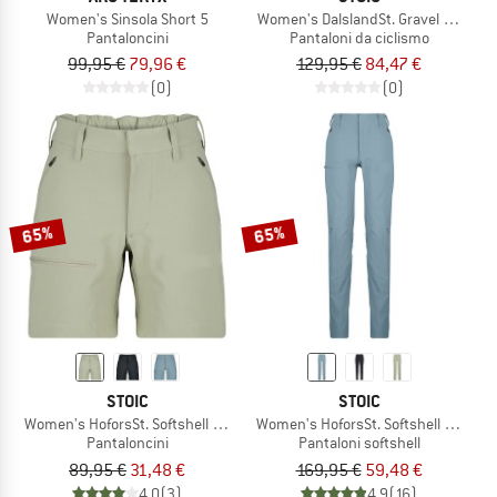
Women's Sinsola Short 5
Women's DalslandSt. Gravel Bib Short
Pantaloncini
Pantaloni da ciclismo
99,95 €
79,96 €
129,95 €
84,47 €
(0)
(0)
65%
65%
STOIC
STOIC
Women's HoforsSt. Softshell Shorts Light
Women's HoforsSt. Softshell Pants L
Pantaloncini
Pantaloni softshell
89,95 €
31,48 €
169,95 €
59,48 €
4,0
(3)
4,9
(16)