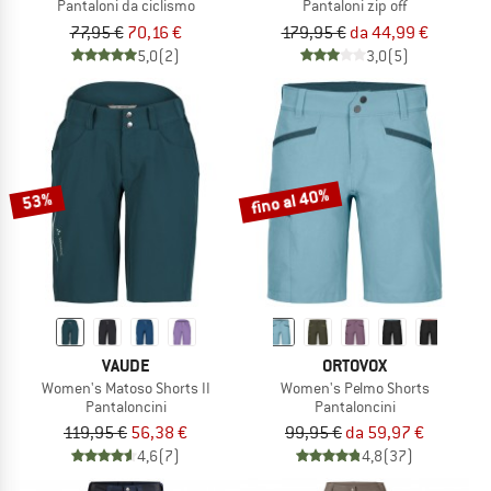
Pantaloni da ciclismo
Pantaloni zip off
77,95 €
70,16 €
179,95 €
da 44,99 €
5,0
(2)
3,0
(5)
fino al 40%
53%
VAUDE
ORTOVOX
Women's Matoso Shorts II
Women's Pelmo Shorts
Pantaloncini
Pantaloncini
119,95 €
56,38 €
99,95 €
da 59,97 €
4,6
(7)
4,8
(37)