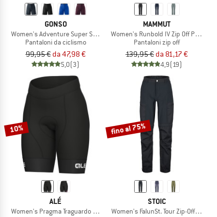
GONSO
MAMMUT
Women's Adventure Super Shorts
Women's Runbold IV Zip Off Pants
Pantaloni da ciclismo
Pantaloni zip off
99,95 €
da 47,98 €
139,95 €
da 81,17 €
5,0
(3)
4,9
(19)
fino al 75%
10%
ALÉ
STOIC
Women's Pragma Traguardo 2.0 Shorts
Women's FalunSt. Tour Zip-Off Pants 