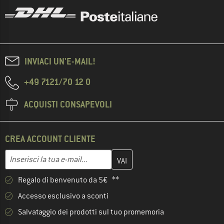
INVIACI UN'E-MAIL!
+49 7121/70 12 0
ACQUISTI CONSAPEVOLI
CREA ACCOUNT CLIENTE
Inserisci qui il tuo indirizzo e-mail e crea il tuo account cliente 
Indirizzo e-mail
Regalo di benvenuto da 5€ **
Accesso esclusivo a sconti
Salvataggio dei prodotti sul tuo promemoria