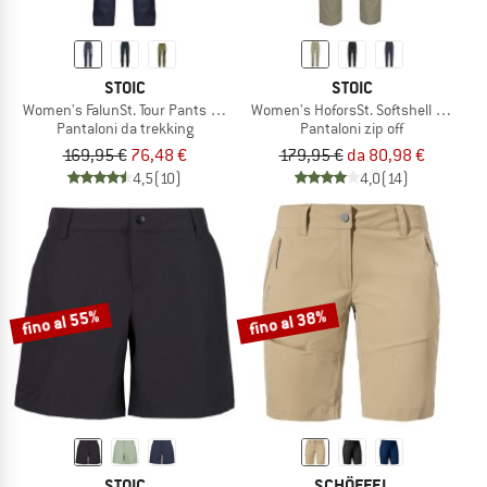
STOIC
STOIC
Women's FalunSt. Tour Pants Light
Women's HoforsSt. Softshell Zip-Off 
Pantaloni da trekking
Pantaloni zip off
169,95 €
76,48 €
179,95 €
da 80,98 €
4,5
(10)
4,0
(14)
fino al 55%
fino al 38%
STOIC
SCHÖFFEL