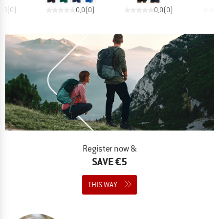
0,0
(
0
)
0,0
(
0
)
0,0
(
0
)
Register now &
SAVE €5
THIS WAY