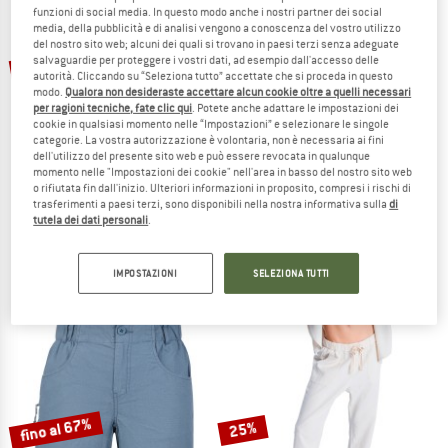
funzioni di social media. In questo modo anche i nostri partner dei social
media, della pubblicità e di analisi vengono a conoscenza del vostro utilizzo
TO THE SALE
del nostro sito web; alcuni dei quali si trovano in paesi terzi senza adeguate
fino al 40%
fino al 30%
salvaguardie per proteggere i vostri dati, ad esempio dall'accesso delle
autorità. Cliccando su “Seleziona tutto” accettate che si proceda in questo
modo.
Qualora non desideraste accettare alcun cookie oltre a quelli necessari
per ragioni tecniche, fate clic qui
. Potete anche adattare le impostazioni dei
cookie in qualsiasi momento nelle “Impostazioni” e selezionare le singole
categorie. La vostra autorizzazione è volontaria, non è necessaria ai fini
dell'utilizzo del presente sito web e può essere revocata in qualunque
momento nelle "Impostazioni dei cookie" nell'area in basso del nostro sito web
o rifiutata fin dall'inizio. Ulteriori informazioni in proposito, compresi i rischi di
trasferimenti a paesi terzi, sono disponibili nella nostra informativa sulla
di
HEBER PEAK
STOIC
tutela dei dati personali
.
Woman's MapleHe. Trekking Zip-off Pants
Women's Hemp55 MMXX. Selja Cord S
Pantaloni zip off
Pantaloncini
109,95 €
da 65,97 €
69,95 €
da 48,97 €
IMPOSTAZIONI
SELEZIONA TUTTI
4,0
(3)
4,4
(12)
fino al 67%
25%