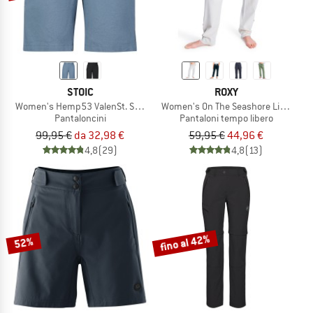
STOIC
ROXY
Women's Hemp53 ValenSt. Shorts
Women's On The Seashore Linen Car
Pantaloncini
Pantaloni tempo libero
99,95 €
da 32,98 €
59,95 €
44,96 €
4,8
(29)
4,8
(13)
fino al 42%
52%