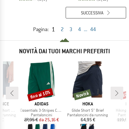
SUCCESSIVA
1
Pagina:
2
3
4
...
44
NOVITÀ DAI TUOI MARCHI PREFERITI
fino al 10%
Novità
10
Sconto
Novità
Scon
MARCHIO
MARCHIO
M
ANCE
ADIDAS
HOKA
M
Articolo
Articolo
Articolo
 Linerless
Essentials 3-Stripes Chelsea Lite Woven Shorts
Glide Short 5'' Brief
Hiking V
otti
Gruppo di prodotti
Gruppo di prodotti
Gruppo
a running
Pantaloncini
Pantaloncini da running
Pantal
ezzo
Prezzo
Prezzo ridotto
Prezzo
 €
27,95 €
da
25,16 €
64,95 €
119,9