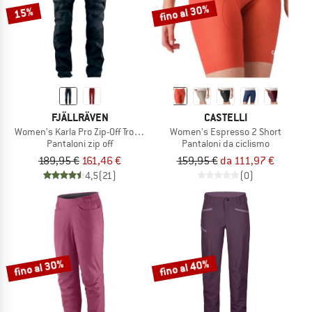
fino al 30%
15%
FJÄLLRÄVEN
CASTELLI
Women's Karla Pro Zip-Off Trousers
Women's Espresso 2 Short
Pantaloni zip off
Pantaloni da ciclismo
189,95 €
161,46 €
159,95 €
da 111,97 €
4,5
(21)
(0)
fino al 30%
fino al 40%