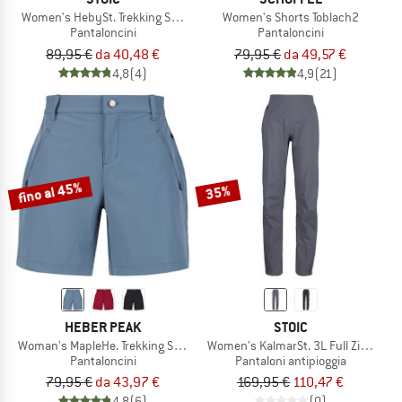
Women's HebySt. Trekking Shorts
Women's Shorts Toblach2
Pantaloncini
Pantaloncini
89,95 €
da 40,48 €
79,95 €
da 49,57 €
4,8
(4)
4,9
(21)
fino al 45%
35%
HEBER PEAK
STOIC
Woman's MapleHe. Trekking Shorts
Women's KalmarSt. 3L Full Zip Rain P
Pantaloncini
Pantaloni antipioggia
79,95 €
da 43,97 €
169,95 €
110,47 €
4,8
(6)
(0)