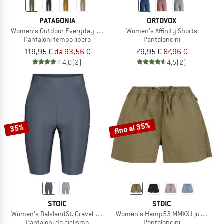
PATAGONIA
ORTOVOX
Women's Outdoor Everyday Cargo Pants
Women's Affinity Shorts
Pantaloni tempo libero
Pantaloncini
119,95 €
da 93,56 €
79,95 €
67,96 €
4,0
(2)
4,5
(2)
fino al 35%
35%
STOIC
STOIC
Women's DalslandSt. Gravel Short Tights II
Women's Hemp53 MMXX.Ljungby Sh
Pantaloni da ciclismo
Pantaloncini