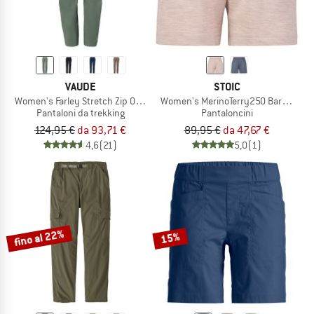
VAUDE
STOIC
Women's Farley Stretch Zip Off Pants II
Women's MerinoTerry250 BaraSt. Sho
Pantaloni da trekking
Pantaloncini
124,95 €
da 93,71 €
89,95 €
da 47,67 €
4,6
(21)
5,0
(1)
fino al 22%
15%