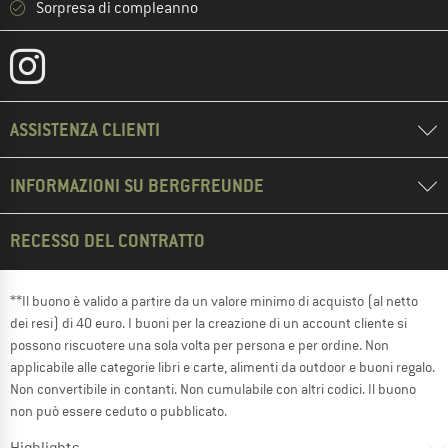
Sorpresa di compleanno
ASSISTENZA CLIENTI
INFORMAZIONI SU BERGFREUNDE
RECESSO DEL CONTRATTO
**Il buono è valido a partire da un valore minimo di acquisto (al netto
dei resi) di 40 euro. I buoni per la creazione di un account cliente si
possono riscuotere una sola volta per persona e per ordine. Non
applicabile alle categorie libri e carte, alimenti da outdoor e buoni regalo.
Non convertibile in contanti. Non cumulabile con altri codici. Il buono
non può essere ceduto o pubblicato.