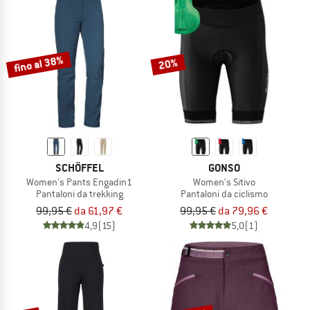
fino al 38%
20%
SCHÖFFEL
GONSO
Women's Pants Engadin1
Women's Sitivo
Pantaloni da trekking
Pantaloni da ciclismo
99,95 €
da 61,97 €
99,95 €
da 79,96 €
4,9
(15)
5,0
(1)