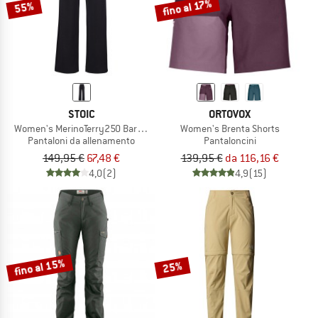
fino al 17%
55%
STOIC
ORTOVOX
Women's MerinoTerry250 BaraSt. Wide Pants
Women's Brenta Shorts
Pantaloni da allenamento
Pantaloncini
149,95 €
67,48 €
139,95 €
da 116,16 €
4,0
(2)
4,9
(15)
fino al 15%
25%