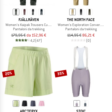
FJÄLLRÄVEN
THE NORTH FACE
Women's Kaipak Trousers Curved
Women's Exploration Convertible Pa
Pantaloni da trekking
Pantaloni da trekking
179,95 €
da 152,96 €
114,95 €
86,21 €
4,2
(47)
(0)
20%
35%
ARC'TERYX
STOIC