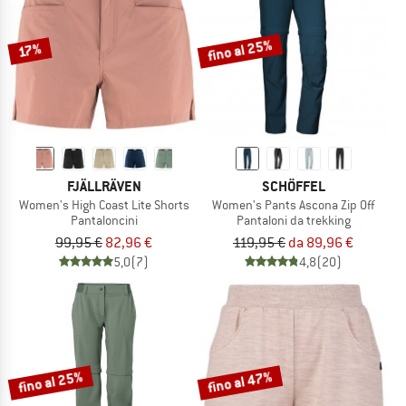
fino al 25%
17%
FJÄLLRÄVEN
SCHÖFFEL
Women's High Coast Lite Shorts
Women's Pants Ascona Zip Off
Pantaloncini
Pantaloni da trekking
99,95 €
82,96 €
119,95 €
da 89,96 €
5,0
(7)
4,8
(20)
fino al 25%
fino al 47%