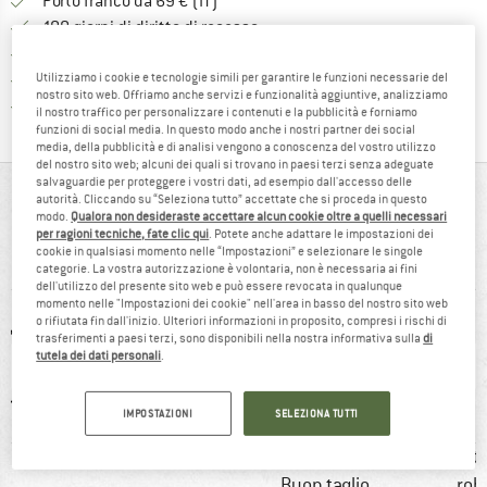
Qui trovi ulteriori informazioni sulle
Porto franco da 69 € (IT)
Vai alla politica di recesso qui 
100 giorni di diritto di recesso
> 4.000.000 clienti soddisfatti
Tutti gli articoli in magazzino
Utilizziamo i cookie e tecnologie simili per garantire le funzioni necessarie del
nostro sito web. Offriamo anche servizi e funzionalità aggiuntive, analizziamo
Trovi tutte le informazioni q
Tutela consumatori Trusted Shops
il nostro traffico per personalizzare i contenuti e la pubblicità e forniamo
funzioni di social media. In questo modo anche i nostri partner dei social
media, della pubblicità e di analisi vengono a conoscenza del vostro utilizzo
del nostro sito web; alcuni dei quali si trovano in paesi terzi senza adeguate
salvaguardie per proteggere i vostri dati, ad esempio dall'accesso delle
IN BREVE
autorità. Cliccando su “Seleziona tutto” accettate che si proceda in questo
modo.
Qualora non desideraste accettare alcun cookie oltre a quelli necessari
Pantaloncini da trekking con mix di materiali elastici e
per ragioni tecniche, fate clic qui
. Potete anche adattare le impostazioni dei
cookie in qualsiasi momento nelle “Impostazioni” e selezionare le singole
rinforzi robusti
categorie. La vostra autorizzazione è volontaria, non è necessaria ai fini
dell'utilizzo del presente sito web e può essere revocata in qualunque
momento nelle "Impostazioni dei cookie" nell'area in basso del nostro sito web
o rifiutata fin dall'inizio. Ulteriori informazioni in proposito, compresi i rischi di
trasferimenti a paesi terzi, sono disponibili nella nostra informativa sulla
di
tutela dei dati personali
.
IMPOSTAZIONI
SELEZIONA TUTTI
0 g
91% raccomandare
clienti dicono:
clienti
Buon taglio
rob