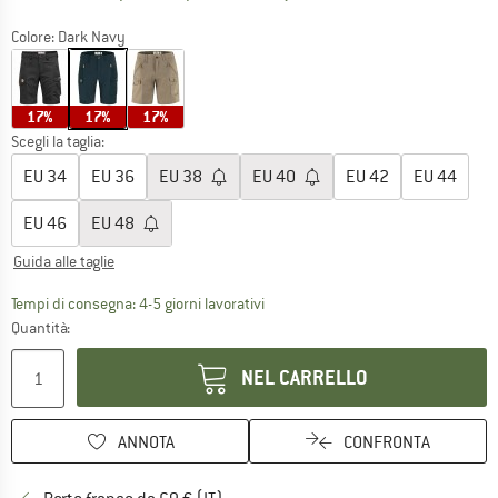
Colore:
Dark Navy
17%
17%
17%
Scegli la taglia:
EU
34
EU
36
EU
38
EU
40
EU
42
EU
44
EU
46
EU
48
Guida alle taglie
Il link si apre in una casella infor
Tempi di consegna: 4-5 giorni lavorativi
Quantità:
NEL CARRELLO
ANNOTA
CONFRONTA