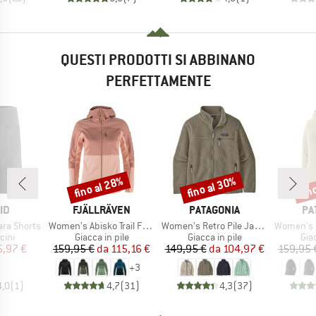
QUESTI PRODOTTI SI ABBINANO
PERFETTAMENTE
fino al 28%
fino al 30%
fin
Sconto
Sconto
Scon
IO
MARCHIO
MARCHIO
MA
ID
FJÄLLRÄVEN
PATAGONIA
PA
Articolo
Articolo
Articolo
ra Shorts
Women's Abisko Trail Fleece
Women's Retro Pile Jacket
Women's R1 Ai
i prodotti
Gruppo di prodotti
Gruppo di prodotti
Gru
cini
Giacca in pile
Giacca in pile
Giac
ezzo
ezzo ridotto
Prezzo
Prezzo ridotto
Prezzo
Prezzo ridotto
5,97 €
159,95 €
da
115,16 €
149,95 €
da
104,97 €
159,95 
+
3
4,0
(
1
)
4,7
(
31
)
4,3
(
37
)