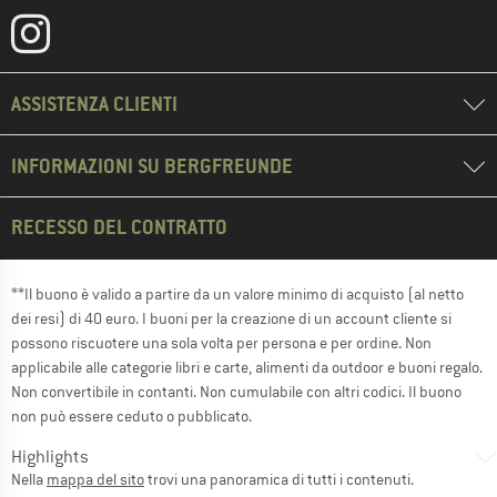
ASSISTENZA CLIENTI
INFORMAZIONI SU BERGFREUNDE
RECESSO DEL CONTRATTO
**Il buono è valido a partire da un valore minimo di acquisto (al netto
dei resi) di 40 euro. I buoni per la creazione di un account cliente si
possono riscuotere una sola volta per persona e per ordine. Non
applicabile alle categorie libri e carte, alimenti da outdoor e buoni regalo.
Non convertibile in contanti. Non cumulabile con altri codici. Il buono
non può essere ceduto o pubblicato.
Highlights
Nella
mappa del sito
trovi una panoramica di tutti i contenuti.