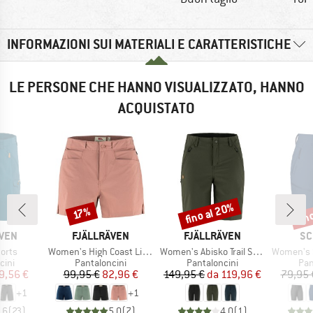
INFORMAZIONI SUI MATERIALI E CARATTERISTICHE
LE PERSONE CHE HANNO VISUALIZZATO, HANNO
ACQUISTATO
fino al 20%
fin
Sconto
Sconto
Scon
17%
O
MARCHIO
MARCHIO
MA
ÄVEN
FJÄLLRÄVEN
FJÄLLRÄVEN
SC
Articolo
Articolo
Articolo
orts
Women's High Coast Lite Shorts
Women's Abisko Trail Stretch Shorts
Women's Sh
i prodotti
Gruppo di prodotti
Gruppo di prodotti
Gru
cini
Pantaloncini
Pantaloncini
Pan
ezzo
ezzo ridotto
Prezzo
Prezzo ridotto
Prezzo
Prezzo ridotto
9,56 €
99,95 €
82,96 €
149,95 €
da
119,96 €
79,95 
+
1
+
1
,6
(
23
)
5,0
(
7
)
4,0
(
1
)