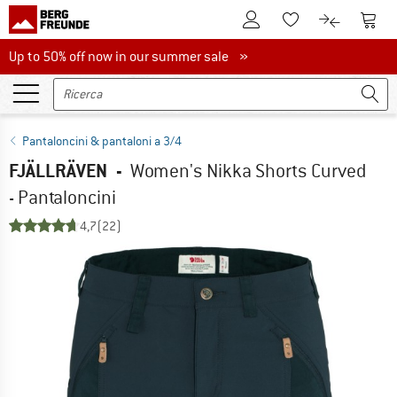
Al conto cliente
Al Ca
Alla lista promemo
Al confront
Up to 50% off now in our summer sale
Up to 50% off now in our summer sale »
Pantaloncini & pantaloni a 3/4
FJÄLLRÄVEN
-
Women's Nikka Shorts Curved
- Pantaloncini
4,7
(22)