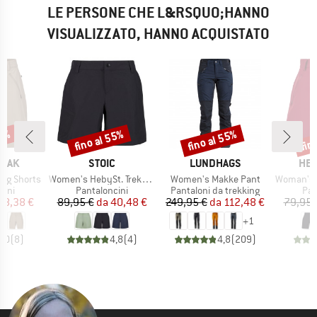
LE PERSONE CHE L&RSQUO;HANNO
VISUALIZZATO, HANNO ACQUISTATO
52%
fino al 55%
fino al 55%
fin
Sconto
Sconto
Scon
O
MARCHIO
MARCHIO
MAR
PEAK
STOIC
LUNDHAGS
HEB
Articolo
Articolo
Articolo
ing Shorts
Women's HebySt. Trekking Shorts
Women's Makke Pant
Woman's MapleH
i prodotti
Gruppo di prodotti
Gruppo di prodotti
Gru
cini
Pantaloncini
Pantaloni da trekking
Pan
ezzo
ezzo ridotto
Prezzo
Prezzo ridotto
Prezzo
Prezzo ridotto
38,38 €
89,95 €
da
40,48 €
249,95 €
da
112,48 €
79,95 
+
1
5,0
(
8
)
4,8
(
4
)
4,8
(
209
)