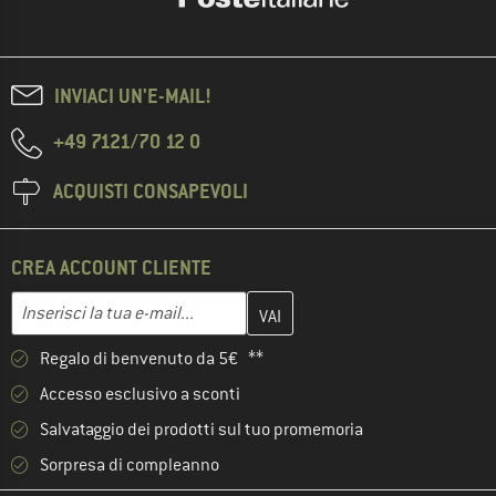
INVIACI UN'E-MAIL!
+49 7121/70 12 0
ACQUISTI CONSAPEVOLI
CREA ACCOUNT CLIENTE
Inserisci qui il tuo indirizzo e-mail e crea il tuo account cliente 
Indirizzo e-mail
Regalo di benvenuto da 5€ **
Accesso esclusivo a sconti
Salvataggio dei prodotti sul tuo promemoria
Sorpresa di compleanno