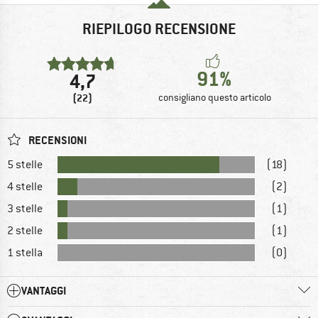
RIEPILOGO RECENSIONE
91%
4,7
(22)
consigliano questo articolo
RECENSIONI
5 stelle
(18)
4 stelle
(2)
3 stelle
(1)
2 stelle
(1)
1 stella
(0)
VANTAGGI