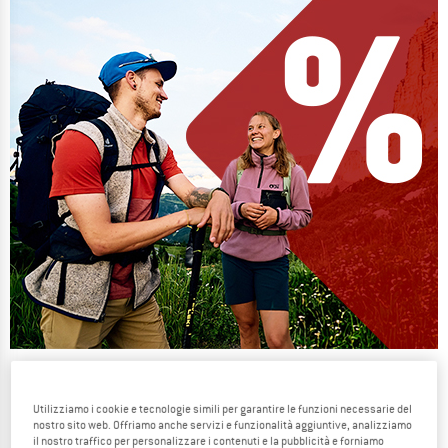
Our summer sale enters its next
phase
Utilizziamo i cookie e tecnologie simili per garantire le funzioni necessarie del
nostro sito web. Offriamo anche servizi e funzionalità aggiuntive, analizziamo
NOW UP TO 50% OFF
il nostro traffico per personalizzare i contenuti e la pubblicità e forniamo