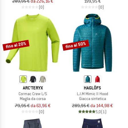
289,95 €
da 226,16 €
199,95 €
(0)
(0)
fino al 20%
fino al 50%
ARC'TERYX
HAGLÖFS
Cormac Crew L/S
L.I.M Mimic II Hood
Maglia da corsa
Giacca sintetica
79,95 €
da 63,96 €
289,95 €
da 144,98 €
(0)
5,0
(1)