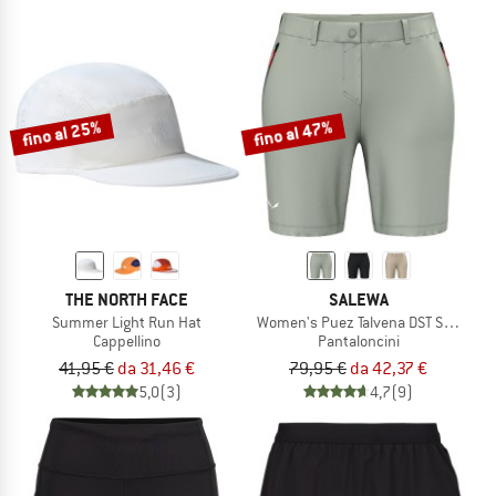
fino al 25%
fino al 47%
THE NORTH FACE
SALEWA
Summer Light Run Hat
Women's Puez Talvena DST Shorts
Cappellino
Pantaloncini
41,95 €
da 31,46 €
79,95 €
da 42,37 €
5,0
(3)
4,7
(9)