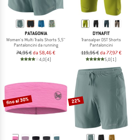
PATAGONIA
DYNAFIT
Women's Multi Trails Shorts 5,5''
Transalper DST Shorts
Pantaloncini da running
Pantaloncini
74,95 €
da 58,46 €
119,95 €
da 77,97 €
4,0
(4)
5,0
(1)
fino al 30%
22%