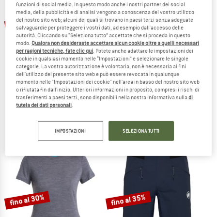
funzioni di social media. In questo modo anche i nostri partner dei social
TO THE SALE
media, della pubblicità e di analisi vengono a conoscenza del vostro utilizzo
fino al 37%
fino al 45%
del nostro sito web; alcuni dei quali si trovano in paesi terzi senza adeguate
salvaguardie per proteggere i vostri dati, ad esempio dall'accesso delle
autorità. Cliccando su “Seleziona tutto” accettate che si proceda in questo
modo.
Qualora non desideraste accettare alcun cookie oltre a quelli necessari
per ragioni tecniche, fate clic qui
. Potete anche adattare le impostazioni dei
cookie in qualsiasi momento nelle “Impostazioni” e selezionare le singole
categorie. La vostra autorizzazione è volontaria, non è necessaria ai fini
dell'utilizzo del presente sito web e può essere revocata in qualunque
momento nelle "Impostazioni dei cookie" nell'area in basso del nostro sito web
o rifiutata fin dall'inizio. Ulteriori informazioni in proposito, compresi i rischi di
STOIC
STOIC
trasferimenti a paesi terzi, sono disponibili nella nostra informativa sulla
di
Women's Merino150 SadjemSt. Tank
Women's MerinoMesh150 SadjemSt. 
tutela dei dati personali
.
Maglia merino
Maglia merino
49,95 €
da 31,47 €
74,95 €
da 41,22 €
IMPOSTAZIONI
SELEZIONA TUTTI
4,7
(3)
4,5
(2)
fino al 30%
fino al 35%