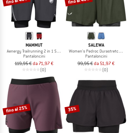
fino al 40%
fino al 48%
MAMMUT
SALEWA
Aenergy Trailrunning 2 in 1 Shorts
Women's Pedroc Durastretch 2in1 S
Pantaloncini
Pantaloncini
119,95 €
da 71,97 €
99,95 €
da 51,97 €
(0)
(0)
fino al 25%
35%