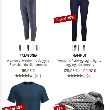
fino al 30%
PATAGONIA
MAMMUT
Women's Terrebonne Joggers
Women's Aenergy Light Tights
Pantaloni da allenamento
Leggings da running
99,95 €
129,95 €
da 90,97 €
4,8
(23)
5,0
(2)
fino al 30%
15%