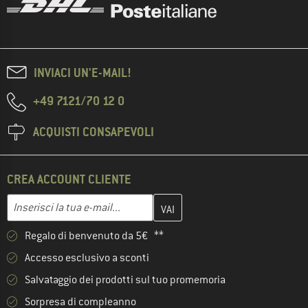
INVIACI UN'E-MAIL!
+49 7121/70 12 0
ACQUISTI CONSAPEVOLI
CREA ACCOUNT CLIENTE
Inserisci qui il tuo indirizzo e-mail e crea il tuo account cliente 
Indirizzo e-mail
Regalo di benvenuto da 5€ **
Accesso esclusivo a sconti
Salvataggio dei prodotti sul tuo promemoria
Sorpresa di compleanno