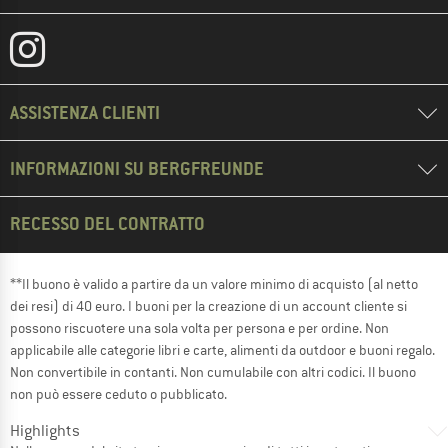
ASSISTENZA CLIENTI
INFORMAZIONI SU BERGFREUNDE
RECESSO DEL CONTRATTO
**Il buono è valido a partire da un valore minimo di acquisto (al netto
dei resi) di 40 euro. I buoni per la creazione di un account cliente si
possono riscuotere una sola volta per persona e per ordine. Non
applicabile alle categorie libri e carte, alimenti da outdoor e buoni regalo.
Non convertibile in contanti. Non cumulabile con altri codici. Il buono
non può essere ceduto o pubblicato.
Highlights