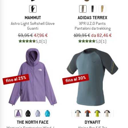
MAMMUT
ADIDAS TERREX
Astro Light Softshell Glove
XPR U.Z.O Pants
Guanti
Pantaloni da trekking
59,95 €
47,96 €
109,95 €
da 82,46 €
5,0
(1)
5,0
(1)
fino al 25%
fino al 30%
THE NORTH FACE
DYNAFIT
Women's Fontanales Wind Jacket
Alpine Pro S/S Tee