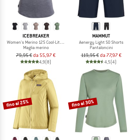
ICEBREAKER
MAMMUT
Women's Merino 125 Cool-Lite Sphere III S/S Tee
Aenergy Light SO Shorts
Maglia merino
Pantaloncini
79,95 €
da 55,97 €
119,95 €
da 77,97 €
4,9
(8)
4,5
(4)
fino al 25%
fino al 30%