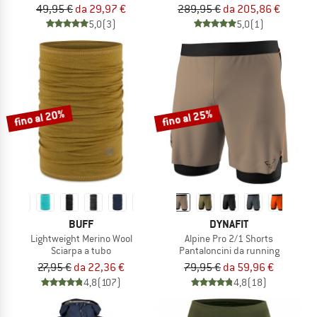
49,95 €
da 29,97 €
289,95 €
da 205,86 €
5,0
(3)
5,0
(1)
fino al 20%
fino al 25%
BUFF
DYNAFIT
Lightweight Merino Wool
Alpine Pro 2/1 Shorts
Sciarpa a tubo
Pantaloncini da running
27,95 €
da 22,36 €
79,95 €
da 59,96 €
4,8
(107)
4,8
(18)