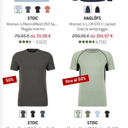
STOIC
HAGLÖFS
Women's MerinoMesh150 SadjemSt. T-Shirt
Women's L.I.M GTX II Jacket
Maglia merino
Giacca antipioggia
79,95 €
da 39,98 €
299,95 €
da 194,97 €
3,5
(2)
4,7
(6)
fino al 50%
50%
STOIC
STOIC