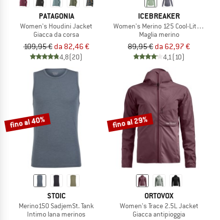
PATAGONIA
ICEBREAKER
Women's Houdini Jacket
Women's Merino 125 Cool-Lite Sphere 
Giacca da corsa
Maglia merino
109,95 €
da 82,46 €
89,95 €
da 62,97 €
4,8
(20)
4,1
(10)
fino al 40%
fino al 29%
STOIC
ORTOVOX
Merino150 SadjemSt. Tank
Women's Trace 2.5L Jacket
Intimo lana merinos
Giacca antipioggia