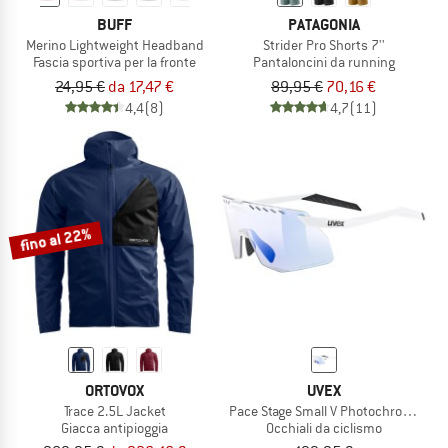
BUFF
PATAGONIA
Merino Lightweight Headband
Strider Pro Shorts 7''
Fascia sportiva per la fronte
Pantaloncini da running
24,95 €
da 17,47 €
89,95 €
70,16 €
4,4
(8)
4,7
(11)
fino al 22%
ORTOVOX
UVEX
Trace 2.5L Jacket
Pace Stage Small V Photochromic S1-
Giacca antipioggia
Occhiali da ciclismo