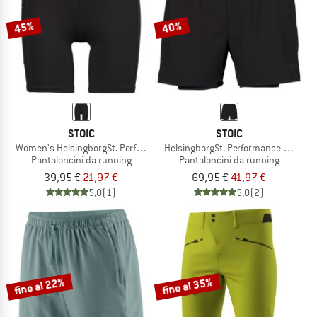
45%
40%
STOIC
STOIC
Women's HelsingborgSt. Performance Short Tights II
HelsingborgSt. Performance 2in1 Sho
Pantaloncini da running
Pantaloncini da running
39,95 €
21,97 €
69,95 €
41,97 €
5,0
(1)
5,0
(2)
fino al 22%
fino al 35%