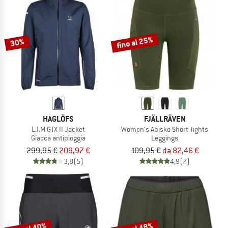
fino al 25%
30%
HAGLÖFS
FJÄLLRÄVEN
L.I.M GTX II Jacket
Women's Abisko Short Tights
Giacca antipioggia
Leggings
299,95 €
209,97 €
109,95 €
da 82,46 €
3,8
(5)
4,9
(7)