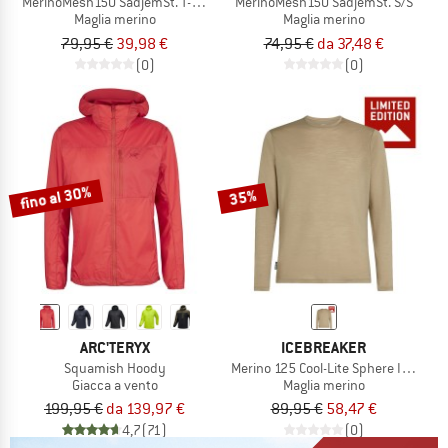
MerinoMesh150 SadjemSt. T-Shirt
MerinoMesh150 SadjemSt. S/S
Maglia merino
Maglia merino
79,95 €
39,98 €
74,95 €
da 37,48 €
(0)
(0)
fino al 30%
35%
ARC'TERYX
ICEBREAKER
Squamish Hoody
Merino 125 Cool-Lite Sphere III Exclu
Giacca a vento
Maglia merino
199,95 €
da 139,97 €
89,95 €
58,47 €
4,7
(71)
(0)