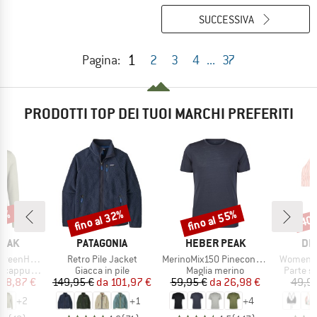
SUCCESSIVA
1
Pagina:
2
3
4
...
37
PRODOTTI TOP DEI TUOI MARCHI PREFERITI
47%
fino al 32%
fino al 55%
40
Sconto
Sconto
Scon
O
MARCHIO
MARCHIO
MA
PEAK
PATAGONIA
HEBER PEAK
DE
Articolo
Articolo
Articolo
. Zip Hoody
Retro Pile Jacket
MerinoMix150 PineconeHe. II T-Shirt
Women's 
tti
Gruppo di prodotti
Gruppo di prodotti
Gruppo d
cappuccio
Giacca in pile
Maglia merino
Parte su
ezzo
ezzo ridotto
Prezzo
Prezzo ridotto
Prezzo
Prezzo ridotto
68,87 €
149,95 €
da
101,97 €
59,95 €
da
26,98 €
49,95
+
2
+
1
+
4