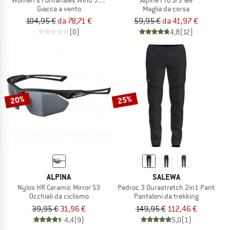
Giacca a vento
Maglia da corsa
104,95 €
da 78,71 €
59,95 €
da 41,97 €
(0)
4,8
(12)
20%
25%
ALPINA
SALEWA
Nylos HR Ceramic Mirror S3
Pedroc 3 Durastretch 2in1 Pant
Occhiali da ciclismo
Pantaloni da trekking
39,95 €
31,96 €
149,95 €
112,46 €
4,4
(9)
5,0
(1)