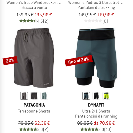
Women's Trace Windbreaker Jacket
Women's Pedroc 3 Durastretch 2in1
Giacca a vento
Pantaloni da trekking
159,95 €
135,96 €
149,95 €
119,96 €
4,5
(2)
(0)
fino al 29%
22%
PATAGONIA
DYNAFIT
Terrebonne Shorts
Ultra 2/1 Shorts
Pantaloncini da running
79,95 €
62,36 €
99,95 €
da 70,96 €
5,0
(7)
5,0
(10)