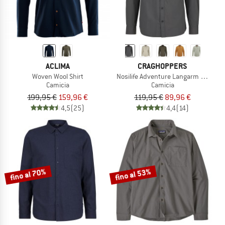
ACLIMA
CRAGHOPPERS
Woven Wool Shirt
Nosilife Adventure Langarm Hemd II
Camicia
Camicia
199,95 €
159,96 €
119,95 €
89,96 €
4,5
(25)
4,4
(14)
fino al 70%
fino al 53%