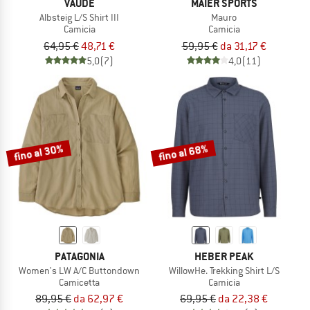
VAUDE
MAIER SPORTS
Albsteig L/S Shirt III
Mauro
Camicia
Camicia
64,95 €
48,71 €
59,95 €
da 31,17 €
5,0
(7)
4,0
(11)
fino al 30%
fino al 68%
PATAGONIA
HEBER PEAK
Women's LW A/C Buttondown
WillowHe. Trekking Shirt L/S
Camicetta
Camicia
89,95 €
da 62,97 €
69,95 €
da 22,38 €