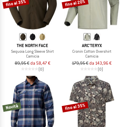
fino al 35%
fino al 20%
THE NORTH FACE
ARC'TERYX
Sequoia Long Sleeve Shirt
Cronin Cotton Overshirt
Camicia
Camicia
89,95 €
da 58,47 €
179,95 €
da 143,96 €
(0)
(0)
fino al 35%
Novità