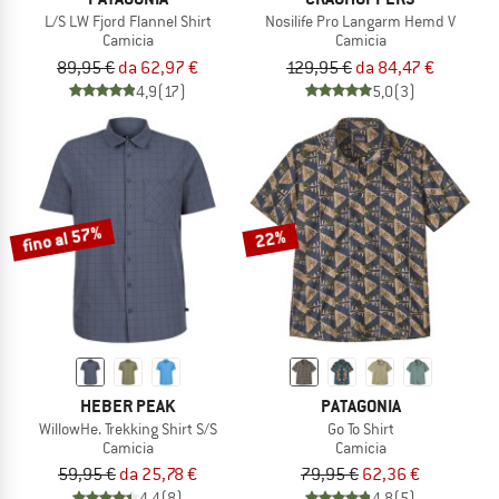
L/S LW Fjord Flannel Shirt
Nosilife Pro Langarm Hemd V
Camicia
Camicia
89,95 €
da 62,97 €
129,95 €
da 84,47 €
4,9
(17)
5,0
(3)
fino al 57%
22%
HEBER PEAK
PATAGONIA
WillowHe. Trekking Shirt S/S
Go To Shirt
Camicia
Camicia
59,95 €
da 25,78 €
79,95 €
62,36 €
4,4
(8)
4,8
(5)