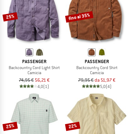
fino al 35%
25%
PASSENGER
PASSENGER
Backcountry Cord Light Shirt
Backcountry Cord Shirt
Camicia
Camicia
74,95 €
56,21 €
79,95 €
da 51,97 €
4,0
(1)
5,0
(4)
25%
22%