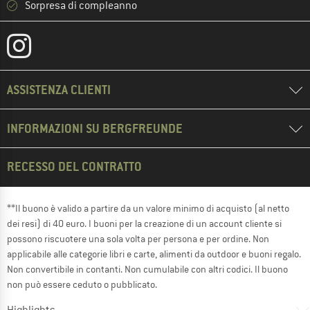
Sorpresa di compleanno
ASSISTENZA CLIENTI
INFORMAZIONI SU BERGFREUNDE
RECESSO DEL CONTRATTO
**Il buono è valido a partire da un valore minimo di acquisto (al netto
dei resi) di 40 euro. I buoni per la creazione di un account cliente si
possono riscuotere una sola volta per persona e per ordine. Non
applicabile alle categorie libri e carte, alimenti da outdoor e buoni regalo.
Non convertibile in contanti. Non cumulabile con altri codici. Il buono
non può essere ceduto o pubblicato.