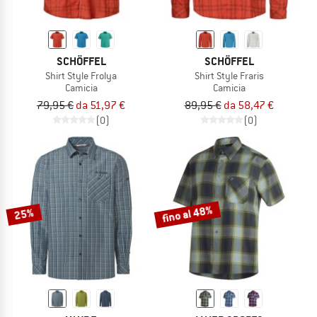
SCHÖFFEL
SCHÖFFEL
Shirt Style Frolya
Shirt Style Fraris
Camicia
Camicia
79,95 €
da 51,97 €
89,95 €
da 58,47 €
(0)
(0)
fino al 48%
25%