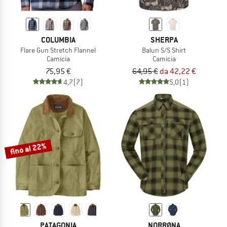
COLUMBIA
SHERPA
Flare Gun Stretch Flannel
Balun S/S Shirt
Camicia
Camicia
75,95 €
64,95 €
da 42,22 €
4,7
(7)
5,0
(1)
fino al 22%
PATAGONIA
NORRØNA