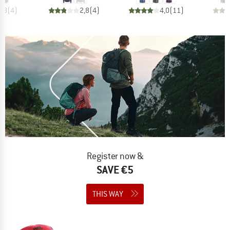
4,8
(
4
)
2,8
(
4
)
4,0
(
11
)
Register now &
SAVE €5
THIS WAY