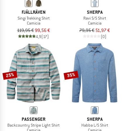
FJÄLLRÄVEN
SHERPA
Singi Trekking Shirt
Ravi S/S Shirt
Camicia
Camicia
119,95 €
99,56 €
79,95 €
51,97 €
4,9
(17)
(0)
25%
35%
PASSENGER
SHERPA
Backcountry Stripe Light Shirt
Habba L/S Shirt
Camicia
Camicia