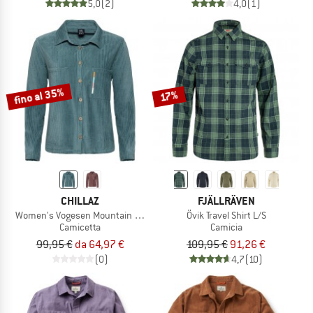
5,0
(2)
4,0
(1)
fino al 35%
17%
CHILLAZ
FJÄLLRÄVEN
Women's Vogesen Mountain Flower
Övik Travel Shirt L/S
Camicetta
Camicia
99,95 €
da 64,97 €
109,95 €
91,26 €
(0)
4,7
(10)