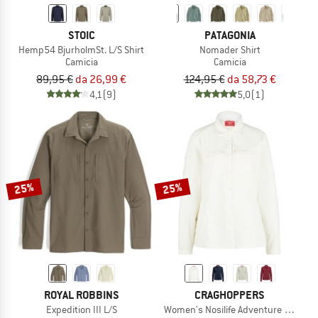
STOIC
PATAGONIA
Hemp54 BjurholmSt. L/S Shirt
Nomader Shirt
Camicia
Camicia
89,95 €
da 26,99 €
124,95 €
da 58,73 €
4,1
(9)
5,0
(1)
25%
25%
ROYAL ROBBINS
CRAGHOPPERS
Expedition III L/S
Women's Nosilife Adventure Langarm