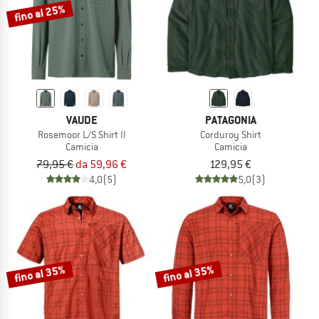
fino al 25%
VAUDE
PATAGONIA
Rosemoor L/S Shirt II
Corduroy Shirt
Camicia
Camicia
79,95 €
da 59,96 €
129,95 €
4,0
(5)
5,0
(3)
fino al 35%
fino al 35%