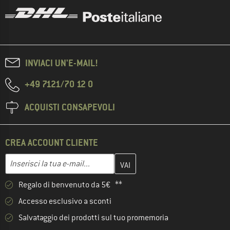
INVIACI UN'E-MAIL!
+49 7121/70 12 0
ACQUISTI CONSAPEVOLI
CREA ACCOUNT CLIENTE
Inserisci qui il tuo indirizzo e-mail e crea il tuo account cliente 
Indirizzo e-mail
Regalo di benvenuto da 5€ **
Accesso esclusivo a sconti
Salvataggio dei prodotti sul tuo promemoria