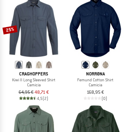
25%
CRAGHOPPERS
NORRØNA
Kiwi II Long Sleeved Shirt
Femund Cotton Shirt
Camicia
Camicia
64,95 €
48,71 €
168,95 €
4,5
(2)
(0)