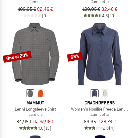
Camicia
Camicetta
109,95 €
82,46 €
109,95 €
82,46 €
(0)
4,6
(10)
fino al 20%
68%
MAMMUT
CRAGHOPPERS
Lenni Longsleeve Shirt
Women's Nosilife Freeda Langarm B
Camicia
Camicetta
84,95 €
da 67,96 €
89,95 €
28,78 €
4,8
(15)
2,8
(4)