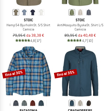
STOIC
STOIC
Hemp54 BjurholmSt. S/S Shirt
AntiMosquito ByskeSt. Shirt L/S
Camicia
Camicia
79,95 €
da 38,38 €
89,95 €
da 40,48 €
4,8
(17)
4,7
(10)
fino al 30%
fino al 35%
PATAGONIA
CRAGHOPPERS