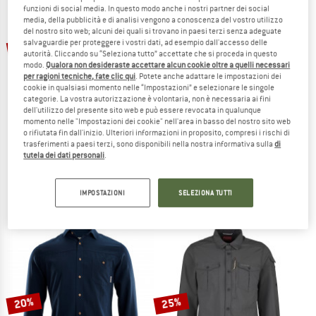
funzioni di social media. In questo modo anche i nostri partner dei social
media, della pubblicità e di analisi vengono a conoscenza del vostro utilizzo
TO THE SALE
del nostro sito web; alcuni dei quali si trovano in paesi terzi senza adeguate
fino al 65%
22%
salvaguardie per proteggere i vostri dati, ad esempio dall'accesso delle
autorità. Cliccando su “Seleziona tutto” accettate che si proceda in questo
modo.
Qualora non desideraste accettare alcun cookie oltre a quelli necessari
per ragioni tecniche, fate clic qui
. Potete anche adattare le impostazioni dei
cookie in qualsiasi momento nelle “Impostazioni” e selezionare le singole
categorie. La vostra autorizzazione è volontaria, non è necessaria ai fini
dell'utilizzo del presente sito web e può essere revocata in qualunque
momento nelle "Impostazioni dei cookie" nell'area in basso del nostro sito web
o rifiutata fin dall'inizio. Ulteriori informazioni in proposito, compresi i rischi di
trasferimenti a paesi terzi, sono disponibili nella nostra informativa sulla
di
STOIC
PATAGONIA
tutela dei dati personali
.
AntiMosquito ByskeSt. Shirt S/S
Back Step Shirt
Camicia
Camicia
79,95 €
da 27,98 €
84,95 €
66,26 €
IMPOSTAZIONI
SELEZIONA TUTTI
4,8
(6)
5,0
(10)
20%
25%