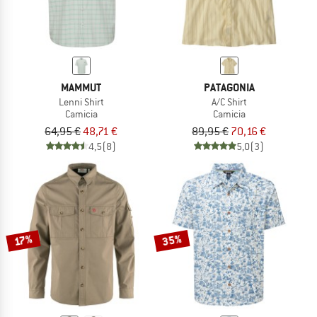
MAMMUT
PATAGONIA
Lenni Shirt
A/C Shirt
Camicia
Camicia
64,95 €
48,71 €
89,95 €
70,16 €
4,5
(8)
5,0
(3)
35%
17%