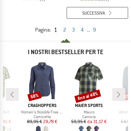
SUCCESSIVA
1
Pagina:
2
3
4
...
9
I NOSTRI BESTSELLER PER TE
fino al 48%
68%
25
Sconto
Sconto
Scon
CHIO
MARCHIO
MARCHIO
CRAGHOPPERS
MAIER SPORTS
Articolo
Articolo
Articol
 Shirt
Women's Nosilife Freeda Langarm Bluse
Mauro
Albstei
 di prodotti
Gruppo di prodotti
Gruppo di prodotti
G
ia
Camicetta
Camicia
C
ezzo
ezzo ridotto
Prezzo
Prezzo ridotto
Prezzo
Prezzo ridotto
2,46 €
89,95 €
28,78 €
59,95 €
da
31,17 €
64,9
+
3