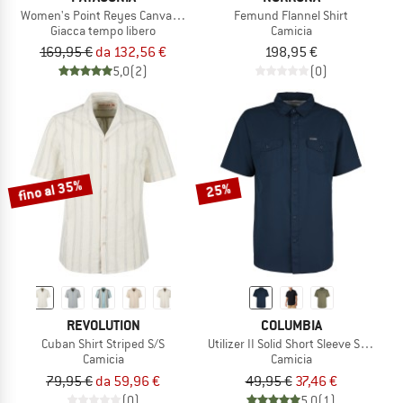
Women's Point Reyes Canvas Coat
Femund Flannel Shirt
Giacca tempo libero
Camicia
169,95 €
da 132,56 €
198,95 €
5,0
(2)
(0)
fino al 35%
25%
REVOLUTION
COLUMBIA
Cuban Shirt Striped S/S
Utilizer II Solid Short Sleeve Shirt
Camicia
Camicia
79,95 €
da 59,96 €
49,95 €
37,46 €
(0)
5,0
(1)