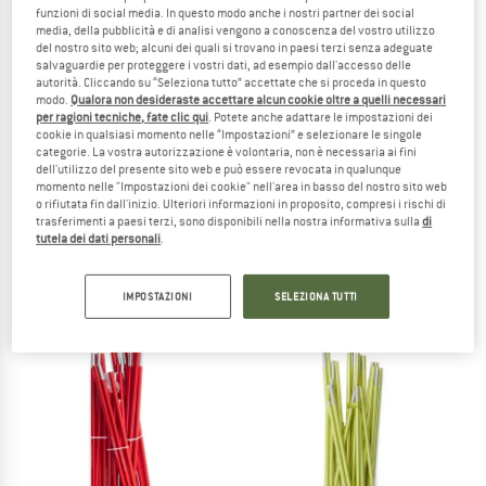
funzioni di social media. In questo modo anche i nostri partner dei social
media, della pubblicità e di analisi vengono a conoscenza del vostro utilizzo
TO THE SALE
del nostro sito web; alcuni dei quali si trovano in paesi terzi senza adeguate
salvaguardie per proteggere i vostri dati, ad esempio dall'accesso delle
autorità. Cliccando su “Seleziona tutto” accettate che si proceda in questo
modo.
Qualora non desideraste accettare alcun cookie oltre a quelli necessari
per ragioni tecniche, fate clic qui
. Potete anche adattare le impostazioni dei
cookie in qualsiasi momento nelle “Impostazioni” e selezionare le singole
categorie. La vostra autorizzazione è volontaria, non è necessaria ai fini
dell'utilizzo del presente sito web e può essere revocata in qualunque
momento nelle "Impostazioni dei cookie" nell'area in basso del nostro sito web
o rifiutata fin dall'inizio. Ulteriori informazioni in proposito, compresi i rischi di
trasferimenti a paesi terzi, sono disponibili nella nostra informativa sulla
di
STOIC
STOIC
tutela dei dati personali
.
NjavveSt. Universal Replacement Pole Segments 9.3
NjavveSt. 2P Inner Tent
Pezzo di ricambio
Tenda interna
19,95 €
109,95 €
IMPOSTAZIONI
SELEZIONA TUTTI
(0)
(0)