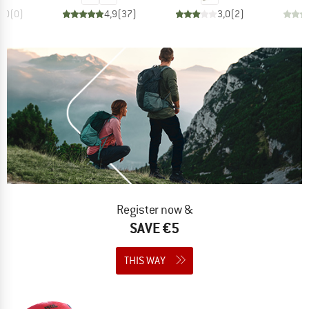
0,0
(
0
)
4,9
(
37
)
3,0
(
2
)
Register now &
SAVE €5
THIS WAY