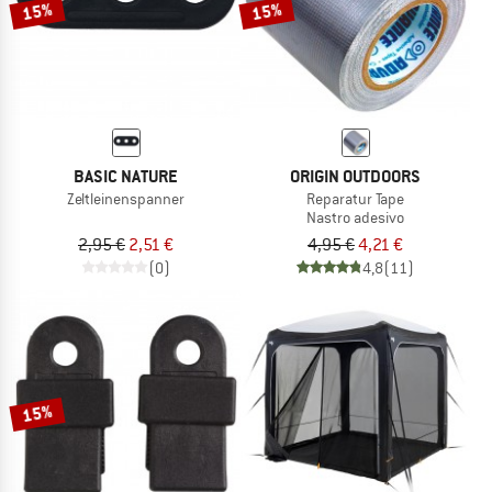
15%
15%
BASIC NATURE
ORIGIN OUTDOORS
Zeltleinenspanner
Reparatur Tape
Nastro adesivo
2,95 €
2,51 €
4,95 €
4,21 €
(0)
4,8
(11)
15%