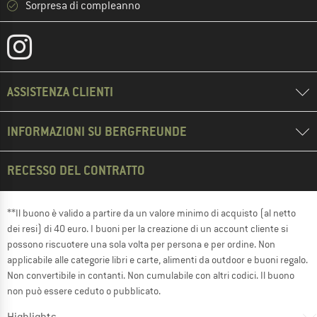
Sorpresa di compleanno
ASSISTENZA CLIENTI
INFORMAZIONI SU BERGFREUNDE
RECESSO DEL CONTRATTO
**Il buono è valido a partire da un valore minimo di acquisto (al netto
dei resi) di 40 euro. I buoni per la creazione di un account cliente si
possono riscuotere una sola volta per persona e per ordine. Non
applicabile alle categorie libri e carte, alimenti da outdoor e buoni regalo.
Non convertibile in contanti. Non cumulabile con altri codici. Il buono
non può essere ceduto o pubblicato.