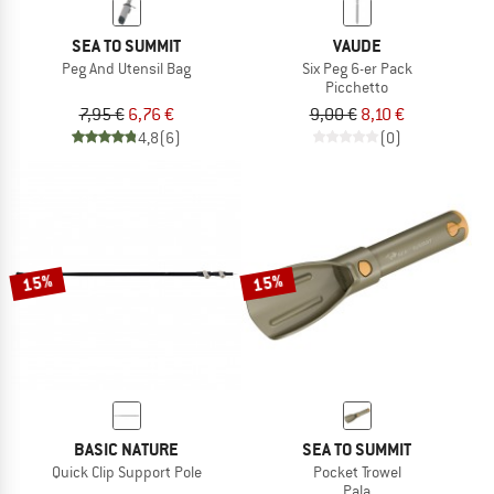
SEA TO SUMMIT
VAUDE
Peg And Utensil Bag
Six Peg 6-er Pack
Picchetto
7,95 €
6,76 €
9,00 €
8,10 €
4,8
(6)
(0)
15%
15%
BASIC NATURE
SEA TO SUMMIT
Quick Clip Support Pole
Pocket Trowel
Pala