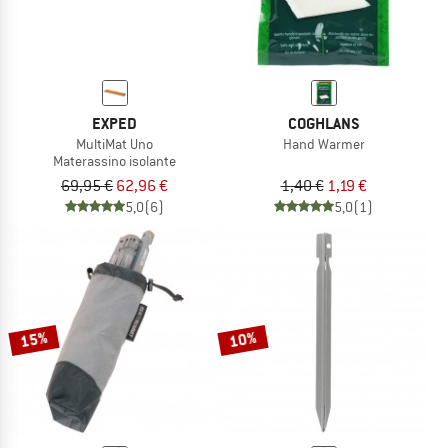
EXPED
COGHLANS
MultiMat Uno
Hand Warmer
Materassino isolante
69,95 €
62,96 €
1,40 €
1,19 €
5,0
(6)
5,0
(1)
15%
10%