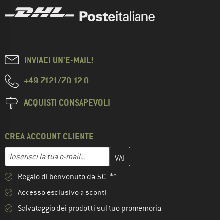
INVIACI UN'E-MAIL!
+49 7121/70 12 0
ACQUISTI CONSAPEVOLI
CREA ACCOUNT CLIENTE
Inserisci qui il tuo indirizzo e-mail e crea il tuo account cliente 
Indirizzo e-mail
Regalo di benvenuto da 5€ **
Accesso esclusivo a sconti
Salvataggio dei prodotti sul tuo promemoria