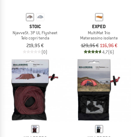
STOIC
EXPED
NjavveSt. 3P UL Flysheet
MultiMat Trio
Telo copri tenda
Materassino isolante
219,95 €
129,95 €
116,96 €
(0)
4,7
(6)