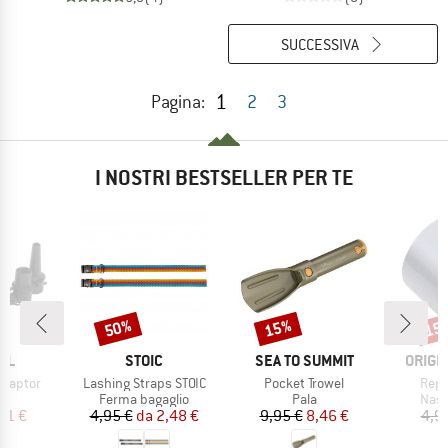
SUCCESSIVA
1
Pagina:
2
3
I NOSTRI BESTSELLER PER TE
50%
15%
15
Sconto
Sconto
Scon
IO
MARCHIO
MARCHIO
MARCH
LL
STOIC
SEA TO SUMMIT
ORIGI
Articolo
Articolo
Artic
Adaptor
Lashing Straps STOIC
Pocket Trowel
Repa
 di prodotti
Gruppo di prodotti
Gruppo di prodotti
Grup
a
Ferma bagaglio
Pala
Nast
ezzo
ezzo ridotto
Prezzo
Prezzo ridotto
Prezzo
Prezzo ridotto
,61 €
4,95 €
da
2,48 €
9,95 €
8,46 €
4,9