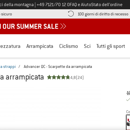
Chiamaci al numero
ici della montagna
|
+49 7121/70 12 0
FAQ e Aiuto
Stato dell’ordine
Qui trovi le informazioni di pagamento! Si apre in una casella informa
V
 sicuro
100 giorni di diritto di recesso
rezzatura
Arrampicata
Ciclismo
Sci
Tutti gli sport
a strappi
/
Advancer QC - Scarpette da arrampicata
da arrampicata
4,8
(24)
Pr
Pr
1
Co