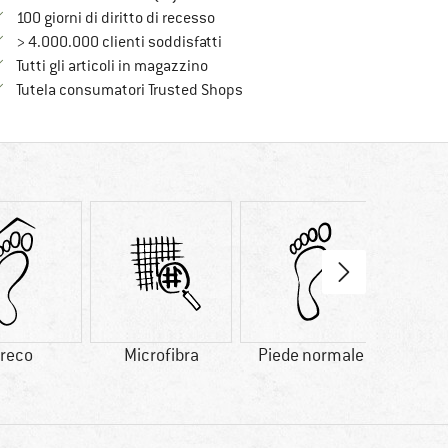
Vai alla politica di recesso qui Si a
100 giorni di diritto di recesso
> 4.000.000 clienti soddisfatti
Tutti gli articoli in magazzino
Trovi tutte le informazioni qui!
Tutela consumatori Trusted Shops
reco
Microfibra
Piede normale