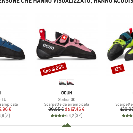
ERSONE CHE HANNO VISUALIZZATO, HANNO ACQUI
fino al 25%
Sconto
Sconto
12%
HIO
MARCHIO
N
OCUN
Articolo
r LU
Striker QC
tti
Gruppo di prodotti
Gruppo di
rrampicata
Scarpette da arrampicata
Scarpette
ezzo
ezzo ridotto
Prezzo
Prezzo ridotto
5,96 €
89,95 €
da
67,46 €
129,9
4,9
(
7
)
4,2
(
32
)