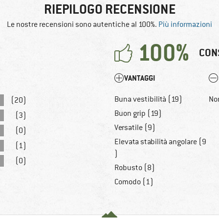
RIEPILOGO RECENSIONE
Le nostre recensioni sono autentiche al 100%.
Più informazioni
100%
CON
VANTAGGI
Buna vestibilità (19)
No
(20)
Buon grip (19)
(3)
Versatile (9)
(0)
Elevata stabilità angolare (9
(1)
)
(0)
Robusto (8)
Comodo (1)