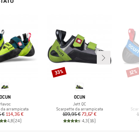
STATO
33%
Sconto
Scont
12%
MARCHIO
MARCHIO
OCUN
OCUN
Articolo
Articolo
Havoc
Jett QC
 prodotti
Gruppo di prodotti
Grup
 da arrampicata
Scarpette da arrampicata
Scar
Prezzo
Prezzo ridotto
Prezzo
Prezzo ridotto
5 €
114,36 €
109,95 €
73,67 €
1
4,8
(
24
)
4,3
(
16
)