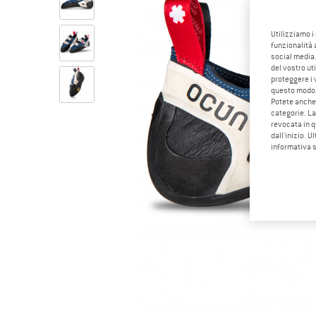
Utilizziamo i
funzionalità 
social media.
del vostro ut
proteggere i 
questo modo
Potete anche 
categorie. La
revocata in q
dall'inizio. U
informativa 