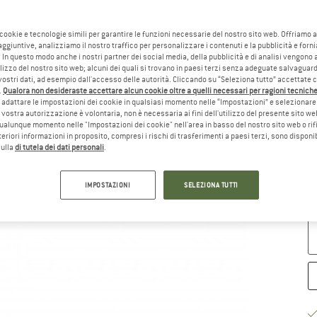
Sc
 cookie e tecnologie simili per garantire le funzioni necessarie del nostro sito web. Offriamo 
aggiuntive, analizziamo il nostro traffico per personalizzare i contenuti e la pubblicità e forn
 In questo modo anche i nostri partner dei social media, della pubblicità e di analisi vengon
ilizzo del nostro sito web; alcuni dei quali si trovano in paesi terzi senza adeguate salvaguard
vostri dati, ad esempio dall'accesso delle autorità. Cliccando su “Seleziona tutto” accettate 
.
Qualora non desideraste accettare alcun cookie oltre a quelli necessari per ragioni tecniche,
adattare le impostazioni dei cookie in qualsiasi momento nelle “Impostazioni” e selezionare 
 vostra autorizzazione è volontaria, non è necessaria ai fini dell'utilizzo del presente sito w
ualunque momento nelle "Impostazioni dei cookie" nell'area in basso del nostro sito web o rifi
lteriori informazioni in proposito, compresi i rischi di trasferimenti a paesi terzi, sono disponib
sulla
di tutela dei dati personali
.
Gu
Te
IMPOSTAZIONI
SELEZIONA TUTTI
Qu