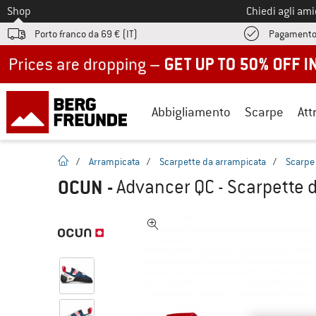
Allo
Shop
Chiedi agli am
Porto franco da 69 € (IT)
Pagamento
Up to 50% off now in our summer sale
Abbigliamento
Scarpe
Att
pagina iniziale
/
Arrampicata
/
Scarpette da arrampicata
/
Scarpe 
OCUN
-
Advancer QC - Scarpette 