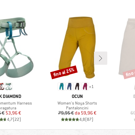
fino al 25%
fino
Sconto
Scont
+
1
HIO
MARCHIO
K DIAMOND
OCUN
Articolo
omentum Harness
Women's Noya Shorts
ppo di prodotti
Gruppo di prodotti
ragatura
Pantaloncini
Prezzo
Prezzo ridotto
Prezzo
Prezzo ridotto
 €
53,96 €
79,95 €
da
59,96 €
69
4,7
(
22
)
4,8
(
87
)