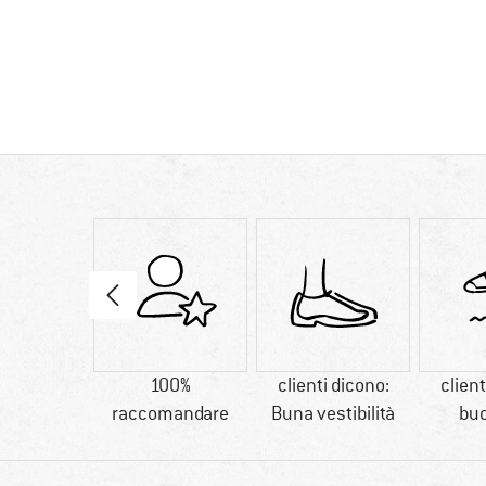
 a strappo
100%
clienti dicono:
client
raccomandare
Buna vestibilità
buo