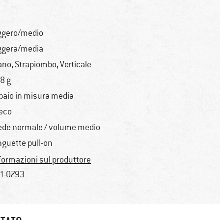
ggero/medio
ggera/media
ano, Strapiombo, Verticale
8 g
 paio in misura media
eco
ede normale / volume medio
nguette pull-on
formazioni sul produttore
1-0793