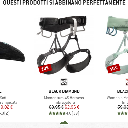
QUESTI PRODOTTI SI ABBINANO PERFETTAMENTE
10%
10%
Sconto
Sconto
HIO
MARCHIO
MARC
L
BLACK DIAMOND
BLAC
Articolo
Articolo
Soft
Momentum 4S Harness
Women's M
tti
Gruppo di prodotti
Gru
rrampicata
Imbragatura
Imb
ezzo
ezzo ridotto
Prezzo
Prezzo ridotto
09,82 €
69,95 €
62,96 €
59,95
5,0
(
2
)
4,8
(
39
)