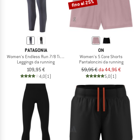
fino al 25%
PATAGONIA
ON
Women's Endless Run 7/8 Tights
Women's 5 Core Shorts
Leggings da running
Pantaloncini da running
109,95 €
59,95 €
da 44,96 €
4,0
(1)
5,0
(1)