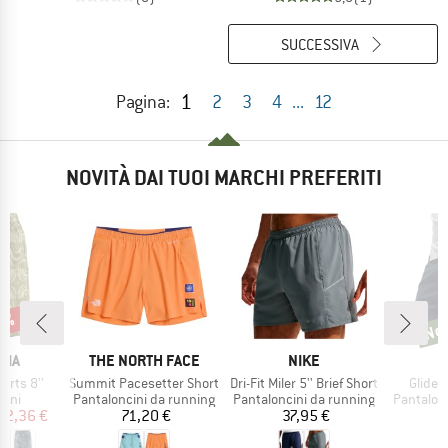
SUCCESSIVA
1
Pagina:
2
3
4
...
12
NOVITÀ DAI TUOI MARCHI PREFERITI
22%
Nov
Novi
O
MARCHIO
MARCHIO
NIA
THE NORTH FACE
NIKE
Articolo
Articolo
Articol
horts 8''
Summit Pacesetter Short
Dri-Fit Miler 5'' Brief Short
Glide S
i prodotti
Gruppo di prodotti
Gruppo di prodotti
Gruppo di
cini
Pantaloncini da running
Pantaloncini da running
Pantalon
ezzo
ezzo ridotto
Prezzo
Prezzo
62,36 €
71,20 €
37,95 €
6