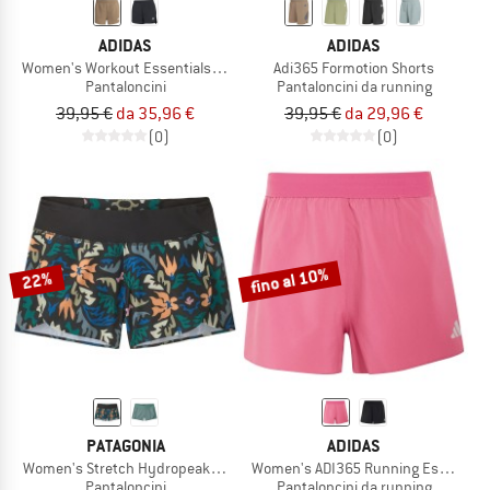
ADIDAS
ADIDAS
Women's Workout Essentials 2In1 Shorts
Adi365 Formotion Shorts
Pantaloncini
Pantaloncini da running
39,95 €
da 35,96 €
39,95 €
da 29,96 €
(0)
(0)
fino al 10%
22%
PATAGONIA
ADIDAS
Women's Stretch Hydropeak Surf Shorts
Women's ADI365 Running Essentials
Pantaloncini
Pantaloncini da running