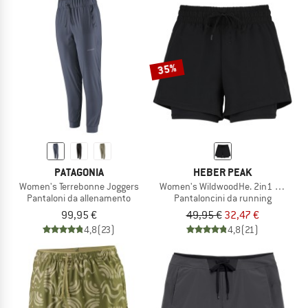
35%
PATAGONIA
HEBER PEAK
Women's Terrebonne Joggers
Women's WildwoodHe. 2in1 Shorts
Pantaloni da allenamento
Pantaloncini da running
99,95 €
49,95 €
32,47 €
4,8
(23)
4,8
(21)