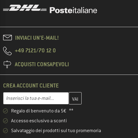
INVIACI UN'E-MAIL!
+49 7121/70 12 0
ACQUISTI CONSAPEVOLI
CREA ACCOUNT CLIENTE
Inserisci qui il tuo indirizzo e-mail e crea il tuo account cliente 
Indirizzo e-mail
Regalo di benvenuto da 5€ **
Accesso esclusivo a sconti
Salvataggio dei prodotti sul tuo promemoria