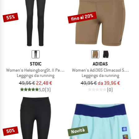
fino al 20%
55%
STOIC
ADIDAS
Women's HelsingborgSt. II Performance Tights
Women's Adi365 Climacool Short Le
Leggings da running
Leggings da running
49,95 €
22,48 €
49,95 €
da 39,96 €
5,0
(3)
(0)
Novità
50%