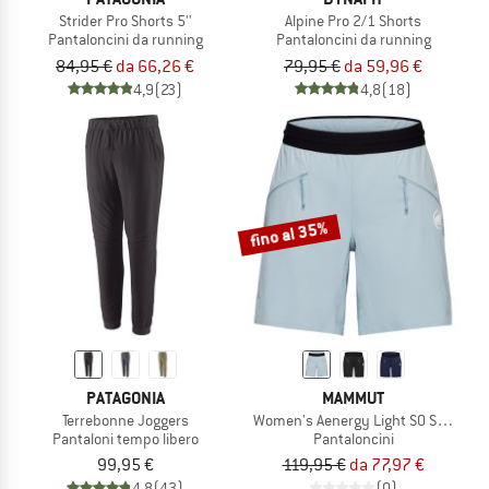
Strider Pro Shorts 5''
Alpine Pro 2/1 Shorts
Pantaloncini da running
Pantaloncini da running
84,95 €
da 66,26 €
79,95 €
da 59,96 €
4,9
(23)
4,8
(18)
fino al 35%
PATAGONIA
MAMMUT
Terrebonne Joggers
Women's Aenergy Light SO Shorts
Pantaloni tempo libero
Pantaloncini
99,95 €
119,95 €
da 77,97 €
4,8
(43)
(0)