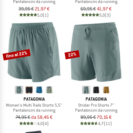
Pantaloncini da running
Pantaloncini da running
39,95 €
21,97 €
69,95 €
41,97 €
5,0
(1)
5,0
(3)
fino al 22%
22%
PATAGONIA
PATAGONIA
Women's Multi Trails Shorts 5,5''
Strider Pro Shorts 7''
Pantaloncini da running
Pantaloncini da running
74,95 €
da 58,46 €
89,95 €
70,16 €
4,0
(4)
4,7
(11)