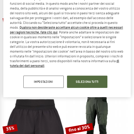
funzioni di social media. In questo modo anche i nostri partner dei social
media, della pubblicità e di analisi vengono a conoscenza del vostro utilizzo
TO THE SALE
del nostro sito web; alcuni dei quali si trovano in paesi terzi senza adeguate
fino al 40%
fino al 25%
salvaguardie per proteggere i vostri dati, ad esempio dall'accesso delle
autorità. Cliccando su “Seleziona tutto” accettate che si proceda in questo
modo.
Qualora non desideraste accettare alcun cookie oltre a quelli necessari
per ragioni tecniche, fate clic qui
. Potete anche adattare le impostazioni dei
cookie in qualsiasi momento nelle “Impostazioni” e selezionare le singole
categorie. La vostra autorizzazione è volontaria, non è necessaria ai fini
dell'utilizzo del presente sito web e può essere revocata in qualunque
momento nelle "Impostazioni dei cookie" nell'area in basso del nostro sito web
o rifiutata fin dall'inizio. Ulteriori informazioni in proposito, compresi i rischi di
trasferimenti a paesi terzi, sono disponibili nella nostra informativa sulla
di
MAMMUT
DYNAFIT
tutela dei dati personali
.
Aenergy Trailrunning 2 in 1 Shorts
Women's Alpine Pro 2/1 Shorts
Pantaloncini
Pantaloncini da running
119,95 €
da 71,97 €
79,95 €
da 59,96 €
IMPOSTAZIONI
SELEZIONA TUTTI
(0)
5,0
(6)
fino al 30%
35%