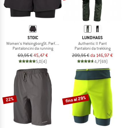
STOIC
LUNDHAGS
Women's HelsingborgSt. Performance 2in1 Shorts II
Authentic II Pant
Pantaloncini da running
Pantaloni da trekking
69,95 €
45,47 €
209,95 €
da 146,97 €
5,0
(4)
4,7
(69)
fino al 29%
22%