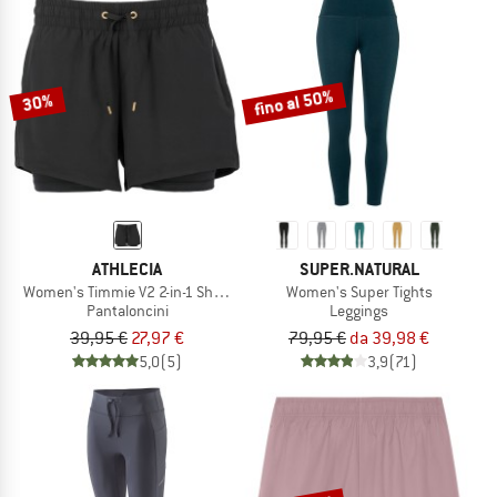
fino al 50%
30%
ATHLECIA
SUPER.NATURAL
Women's Timmie V2 2-in-1 Shorts
Women's Super Tights
Pantaloncini
Leggings
39,95 €
27,97 €
79,95 €
da 39,98 €
5,0
(5)
3,9
(71)