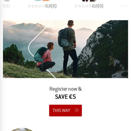
4,4
(
5
)
0,0
(
0
)
0,0
(
0
)
Register now &
SAVE €5
THIS WAY