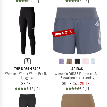
4,3
(3)
4,8
(4)
fino al 25%
THE NORTH FACE
ADIDAS
Women's Winter Warm Pro Tight
Women's Adi365 Formotion Shorts
Leggings
Pantaloncini da running
85,45 €
39,95 €
da 29,96 €
4,7
(10)
5,0
(1)