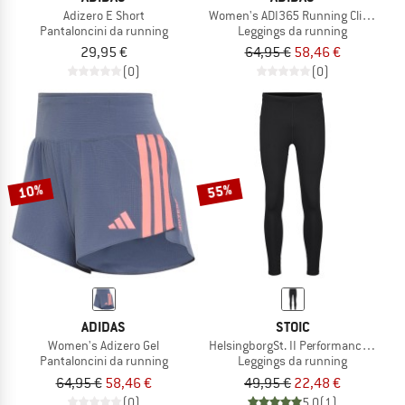
Adizero E Short
Women's ADI365 Running Climacool 
Pantaloncini da running
Leggings da running
29,95 €
64,95 €
58,46 €
(0)
(0)
10%
55%
ADIDAS
STOIC
Women's Adizero Gel
HelsingborgSt. II Performance Tights
Pantaloncini da running
Leggings da running
64,95 €
58,46 €
49,95 €
22,48 €
(0)
5,0
(1)