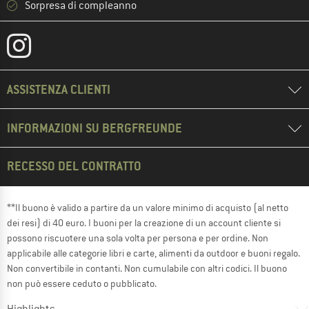
Sorpresa di compleanno
ASSISTENZA CLIENTI
INFORMAZIONI SU BERGFREUNDE
RECESSO DEL CONTRATTO
**Il buono è valido a partire da un valore minimo di acquisto (al netto
dei resi) di 40 euro. I buoni per la creazione di un account cliente si
possono riscuotere una sola volta per persona e per ordine. Non
applicabile alle categorie libri e carte, alimenti da outdoor e buoni regalo.
Non convertibile in contanti. Non cumulabile con altri codici. Il buono
non può essere ceduto o pubblicato.