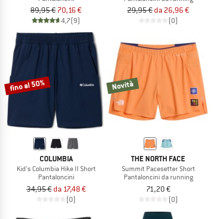
89,95 €
70,16 €
29,95 €
da 26,96 €
4,7
(9)
(0)
fino al 50%
Novità
COLUMBIA
THE NORTH FACE
Kid's Columbia Hike II Short
Summit Pacesetter Short
Pantaloncini
Pantaloncini da running
34,95 €
da 17,48 €
71,20 €
(0)
(0)