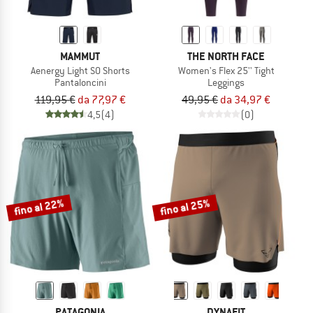
MAMMUT
THE NORTH FACE
Aenergy Light SO Shorts
Women's Flex 25'' Tight
Pantaloncini
Leggings
119,95 €
da 77,97 €
49,95 €
da 34,97 €
4,5
(4)
(0)
fino al 22%
fino al 25%
PATAGONIA
DYNAFIT