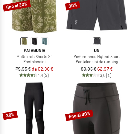
fino al 22%
30%
PATAGONIA
ON
Multi Trails Shorts 8''
Performance Hybrid Short
Pantaloncini
Pantaloncini da running
79,95 €
da 62,36 €
89,95 €
62,97 €
4,4
(5)
3,0
(1)
fino al 30%
20%