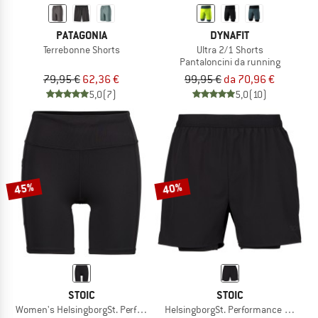
PATAGONIA
DYNAFIT
Terrebonne Shorts
Ultra 2/1 Shorts
Pantaloncini da running
79,95 €
62,36 €
99,95 €
da 70,96 €
5,0
(7)
5,0
(10)
45%
40%
STOIC
STOIC
Women's HelsingborgSt. Performance Short Tights II
HelsingborgSt. Performance 2in1 Sho