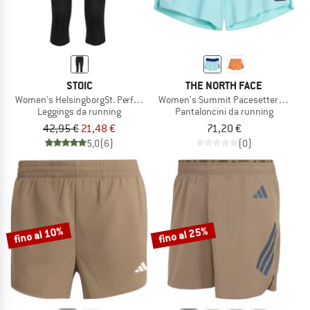
STOIC
THE NORTH FACE
Women's HelsingborgSt. Performance 3/4 Tights II
Women's Summit Pacesetter Short
Leggings da running
Pantaloncini da running
42,95 €
21,48 €
71,20 €
5,0
(6)
(0)
fino al 10%
fino al 25%