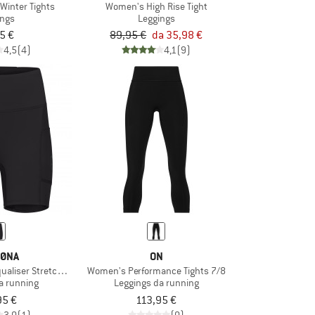
 Winter Tights
Women's High Rise Tight
ings
Leggings
5 €
89,95 €
da 35,98 €
4,5
(4)
4,1
(9)
ØNA
ON
aliser Stretch 6'' Tights
Women's Performance Tights 7/8
a running
Leggings da running
95 €
113,95 €