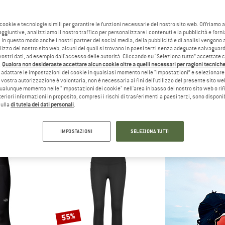
 cookie e tecnologie simili per garantire le funzioni necessarie del nostro sito web. Offriamo 
45%
20%
aggiuntive, analizziamo il nostro traffico per personalizzare i contenuti e la pubblicità e forn
 In questo modo anche i nostri partner dei social media, della pubblicità e di analisi vengon
ilizzo del nostro sito web; alcuni dei quali si trovano in paesi terzi senza adeguate salvaguard
vostri dati, ad esempio dall'accesso delle autorità. Cliccando su “Seleziona tutto” accettate 
.
Qualora non desideraste accettare alcun cookie oltre a quelli necessari per ragioni tecniche,
adattare le impostazioni dei cookie in qualsiasi momento nelle “Impostazioni” e selezionare 
 vostra autorizzazione è volontaria, non è necessaria ai fini dell'utilizzo del presente sito w
ualunque momento nelle "Impostazioni dei cookie" nell'area in basso del nostro sito web o rifi
lteriori informazioni in proposito, compresi i rischi di trasferimenti a paesi terzi, sono disponib
H FACE
STOIC
THE NOR
sulla
di tutela dei dati personali
.
25'' Tight
Women's HelsingborgSt. Performance Short Tights II
Women's Flex
ngs
Pantaloncini da running
Legg
 34,97 €
39,95 €
21,97 €
54,95 €
IMPOSTAZIONI
SELEZIONA TUTTI
(0)
5,0
(1)
55%