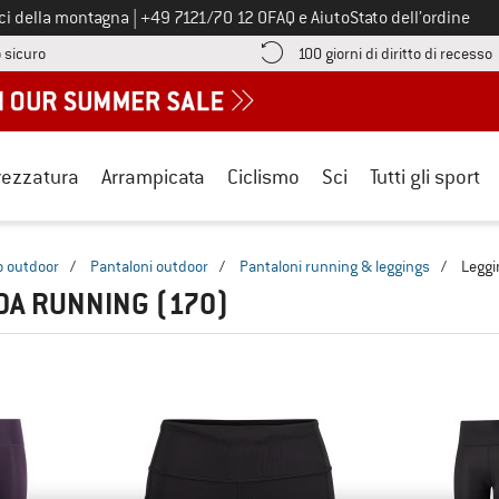
Chiamaci al numero
ici della montagna
|
+49 7121/70 12 0
FAQ e Aiuto
Stato dell’ordine
Qui trovi le informazioni di pagamento! Si apre in una casella informa
V
 sicuro
100 giorni di diritto di recesso
rezzatura
Arrampicata
Ciclismo
Sci
Tutti gli sport
o outdoor
/
Pantaloni outdoor
/
Pantaloni running & leggings
/
Leggi
DA RUNNING
(170)