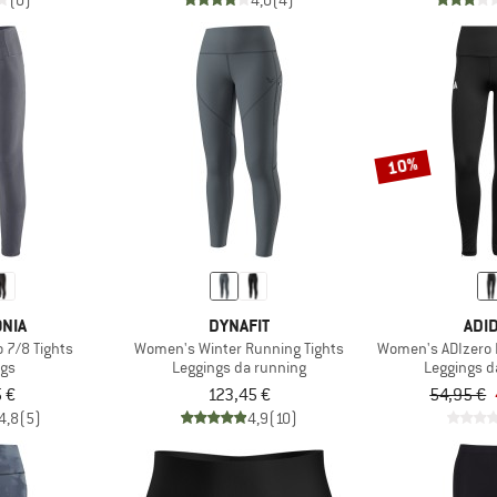
(0)
4,0
(4)
10%
NIA
DYNAFIT
ADI
 7/8 Tights
Women's Winter Running Tights
Women's ADIzero E
ngs
Leggings da running
Leggings d
 €
123,45 €
54,95 €
4,8
(5)
4,9
(10)