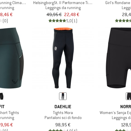
nning Climacool 7/8 Leggings
HelsingborgSt. II Performance Tights
Girl's Rondane
 running
Leggings da running
Legg
8,46 €
49,95 €
22,48 €
28,4
(0)
5,0
(1)
IT
DAEHLIE
NORR
hort Tights
Tights Mora
Women's Senja Equ
 running
Pantaloni sci di fondo
Leggings d
9,96 €
98,95 €
128,