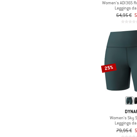
Women's ADI365 Ru
(1)
Trollkids
Leggings da
(3)
Venice Beach
64,95 €
5
(3)
X-Bionic
25%
DYNAF
Women's Sky S
Leggings da
79,95 €
5