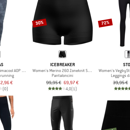
30%
72%
AS
ICEBREAKER
STO
imacool AOP Running 7/8 Leggings
Women's Merino 260 Zoneknit Seamless 4'' Shorts
Women's VegbySt. 
 running
Pantaloncini
Leggings d
2,96 €
99,95 €
69,97 €
39,95 €
(0)
4,0
(1)