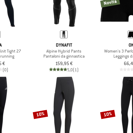
Novità
A
DYNAFIT
O
nit Tight 27
Alpine Hybrid Pants
Women's 3 Perf
 running
Pantaloni da ginnastica
Leggings d
5 €
159,95 €
66,4
(0)
5,0
(1)
10%
10%