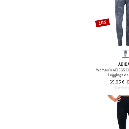
10%
ADID
Women's ADI365 Cl
Leggings da
69,95 €
6