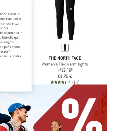
anche servizi e
iamo funzioni di
o a conoscenza
ie per
che si proceda in
 fate clic qui
.
le singole
eb e può essere
utata fin
ili nella nostra
TH FACE
THE NORTH FACE
 28'' Tight
Women's Flex Warm Tights
ings
Leggings
43,96 €
61,70 €
5,0
(1)
4,3
(3)