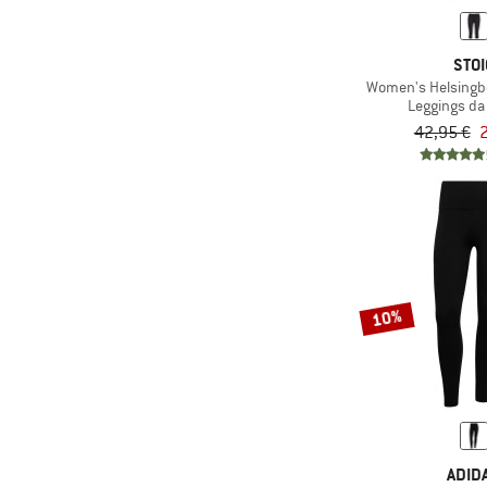
(6)
Nike
(3)
NNormal
STOI
(1)
Women's Helsingbo
Norrøna
Leggings da
(10)
Odlo
42,95 €
2
(1)
OMM
(7)
On
(2)
Patagonia
(3)
Salomon
(3)
Scott
10%
(6)
Sportful
(8)
Stoic
(5)
super.natural
(4)
Swix
(6)
The North Face
ADID