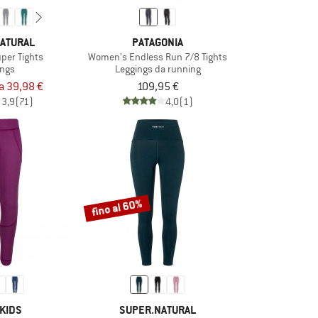
ATURAL
PATAGONIA
per Tights
Women's Endless Run 7/8 Tights
ings
Leggings da running
a 39,98 €
109,95 €
3,9
(71)
4,0
(1)
fino al 60%
KIDS
SUPER.NATURAL