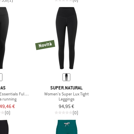
3,0
(1)
(0)
Novità
DAS
SUPER.NATURAL
ssentials Full Length Leggings
Women's Super Lux Tight
a running
Leggings
49,46 €
94,95 €
(0)
(0)