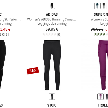
C
ADIDAS
SUPER.N
rgSt. Performance 3/4 Tights II
Women's ADI365 Running Climacool 3/4 Leggings
Women's Su
 running
Leggings da running
Legg
1,48 €
59,95 €
79,95 €
d
5,0
(6)
(0)
55%
AS
STOIC
TROLL