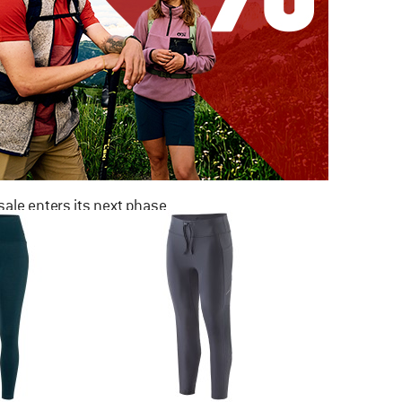
ale enters its next phase
NOW UP TO 50% OFF
TO THE SALE