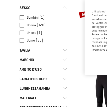
SESSO
fino al 30%
Utilizziamo i
funzionalità 
(1)
Bambini
social media.
del vostro ut
(120)
Donna
proteggere i 
questo modo
(1)
Unisex
Potete anche 
categorie. La
(50)
Uomo
revocata in q
dall'inizio. U
THE NORT
TAGLIA
informativa 
Women's Flex 
Leggi
MARCHIO
XXS
XS
S
M
L
49,95 €
da
AMBITO D’USO
XL
XXL
3XL
4XL
92
CARATTERISTICHE
(26)
Allenamento
104
(3)
Camminata nordica
(17)
adidas
LUNGHEZZA GAMBA
(12)
Antivento
(9)
Escursionismo
(3)
adidas Terrex
(6)
esente da Mulesing
MATERIALE
(29)
Corto
(29)
Fitness
(10)
Asics
(2)
Impermeabile all'acqua
(9)
3/4