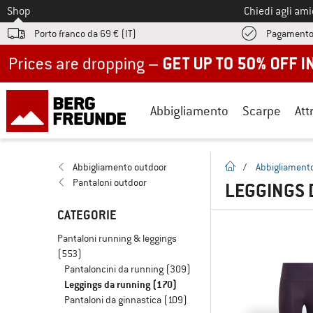
Allo
Shop
Chiedi agli am
Porto franco da 69 € (IT)
Pagamento
Up to 50% off now in our summer sale
Abbigliamento
Scarpe
Att
pagina iniziale
Abbigliamento outdoor
/
Abbigliament
Pantaloni outdoor
LEGGINGS 
CATEGORIE
Pantaloni running & leggings
(553)
Pantaloncini da running
(309)
Leggings da running
(170)
Pantaloni da ginnastica
(109)