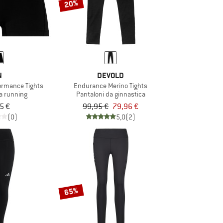
20%
N
DEVOLD
ormance Tights
Endurance Merino Tights
a running
Pantaloni da ginnastica
5 €
99,95 €
79,96 €
(0)
5,0
(2)
65%