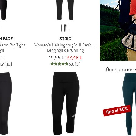
H FACE
STOIC
arm Pro Tight
Women's HelsingborgSt. II Performance Tights
ngs
Leggings da running
 €
49,95 €
22,48 €
4,7
(10)
5,0
(3)
Our summer s
fino al 50%