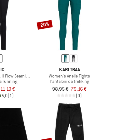
20%
IC
KARI TRAA
II Flow Seamless Tights
Women's Anelie Tights
a running
Pantaloni da trekking
11,19 €
98,95 €
79,16 €
5,0
(1)
(0)