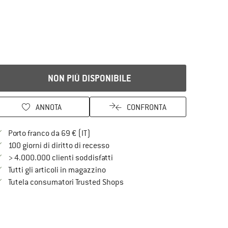
NON PIÙ DISPONIBILE
ANNOTA
CONFRONTA
Qui trovi ulteriori informazioni sulle spe
Porto franco da 69 € (IT)
Vai alla politica di recesso qui Si a
100 giorni di diritto di recesso
> 4.000.000 clienti soddisfatti
Tutti gli articoli in magazzino
Trovi tutte le informazioni qui!
Tutela consumatori Trusted Shops