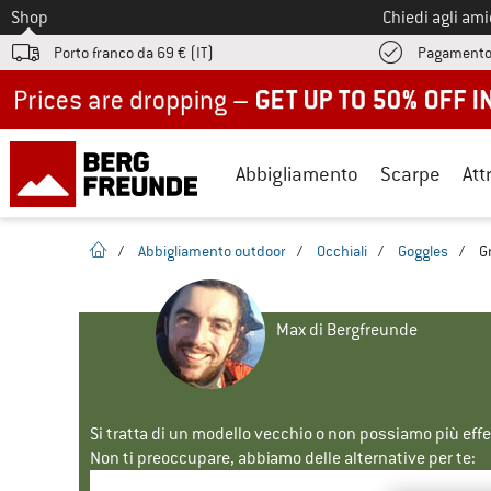
Allo
Shop
Chiedi agli am
Porto franco da 69 € (IT)
Pagamento
Up to 50% off now in our summer sale
Abbigliamento
Scarpe
Att
pagina iniziale
/
Abbigliamento outdoor
/
Occhiali
/
Goggles
/
G
Max di Bergfreunde
Si tratta di un modello vecchio o non possiamo più eff
Non ti preoccupare, abbiamo delle alternative per te: