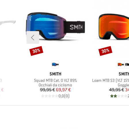
30%
30%
Sconto
Sconto
MARCHIO
MARC
SMITH
SMIT
Articolo
Articolo
 3
Squad MTB Cat. 0 VLT 89%
Loam MTB S3 (VLT 15%
tti
Gruppo di prodotti
Gruppo
Occhiali da ciclismo
Goggl
ridotto
Prezzo
Prezzo ridotto
Pr
Pr
 €
99,95 €
69,97 €
49,95 €
3
)
0,0
(
0
)