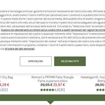
 cookie e tecnologie simili per garantire le funzioni necessarie del nostro sito web. Offriamo 
aggiuntive, analizziamo il nostro traffico per personalizzare i contenuti e la pubblicità e forn
 In questo modo anche i nostri partner dei social media, della pubblicità e di analisi vengon
ilizzo del nostro sito web; alcuni dei quali si trovano in paesi terzi senza adeguate salvaguard
vostri dati, ad esempio dall'accesso delle autorità. Cliccando su “Seleziona tutto” accettate 
.
Qualora non desideraste accettare alcun cookie oltre a quelli necessari per ragioni tecniche,
adattare le impostazioni dei cookie in qualsiasi momento nelle “Impostazioni” e selezionare 
 vostra autorizzazione è volontaria, non è necessaria ai fini dell'utilizzo del presente sito w
ualunque momento nelle "Impostazioni dei cookie" nell'area in basso del nostro sito web o rifi
lteriori informazioni in proposito, compresi i rischi di trasferimenti a paesi terzi, sono disponib
sulla
di tutela dei dati personali
.
40%
80%
Sconto
Sconto
IMPOSTAZIONI
SELEZIONA TUTTI
HIO
C
MARCHIO
PROTEST
I Dry Bag
Articolo
Women's PRTMM Patio Triangle
Articolo
HeladagenSt. Insulated
o di prodotti
a
Gruppo di prodotti
Parte superiore bikini
Grupp
Botti
ezzo
ezzo ridotto
4,28 €
39,95 €
Prezzo
Prezzo ridotto
23,97 €
24,95
5,0
(
2
)
4,9
(
23
)