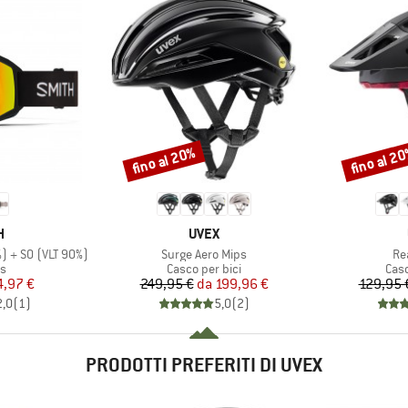
fino al 20%
fino al 2
Sconto
Sconto
HIO
MARCHIO
H
UVEX
Articolo
Art
) + S0 (VLT 90%)
Surge Aero Mips
Re
 di prodotti
Gruppo di prodotti
Grup
es
Casco per bici
Casc
ezzo
ezzo ridotto
Prezzo
Prezzo ridotto
4,97 €
249,95 €
da
199,96 €
129,95 
2,0
(
1
)
5,0
(
2
)
PRODOTTI PREFERITI DI UVEX