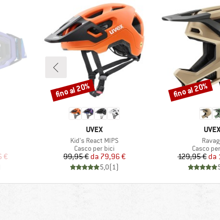
fino al 20%
fino al 20%
Sconto
Sconto
MARCHIO
MAR
UVEX
UVE
Articolo
Articol
Kid's React MIPS
Ravag
rodotti
Gruppo di prodotti
Gruppo di
Casco per bici
Casco per
ridotto
Prezzo
Prezzo ridotto
Pr
Pr
6 €
99,95 €
da
79,96 €
129,95 €
da
)
5,0
(
1
)