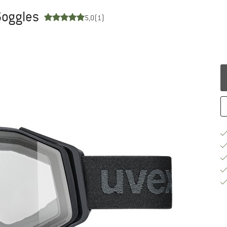
 Goggles
5,0
(1)