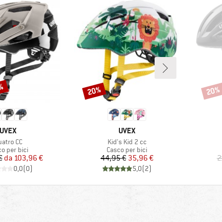
0%
20%
20%
Sconto
Scont
MARCHIO
MARCHIO
UVEX
UVEX
ticolo
Articolo
uatro CC
Kid's Kid 2 cc
po di prodotti
Gruppo di prodotti
o per bici
Casco per bici
Prezzo
Prezzo ridotto
Prezzo
Prezzo ridotto
€
da
103,96 €
44,95 €
35,96 €
2
0,0
(
0
)
5,0
(
2
)