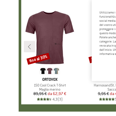
Utilizziamo i
funzionalità 
social media.
del vostro ut
proteggere i 
questo modo
Potete anche 
categorie. La
revocata in q
dall'inizio. U
informativa 
fino al 30%
57%
Sconto
Sconto
MARCHIO
ORTOVOX
MARC
STOI
Articolo
150 Cool Crack T-Shirt
Articolo
HarnosandSt. I
Gruppo di prodotti
Maglia merino
Grupp
Sacc
89,95 €
da
Prezzo
Prezzo ridotto
62,97 €
9,95 €
da
Pr
Pr
4,3
(
3
)