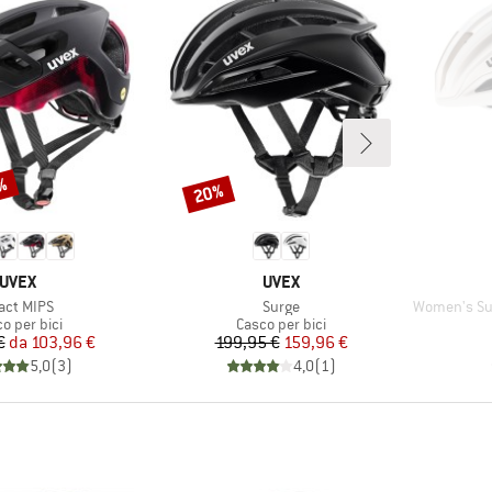
0%
20%
Sconto
MARCHIO
MARCHIO
UVEX
UVEX
icolo
Articolo
Articolo
act MIPS
Surge
Women's Sur
po di prodotti
Gruppo di prodotti
o per bici
Casco per bici
Prezzo
Prezzo ridotto
Prezzo
Prezzo ridotto
€
da
103,96 €
199,95 €
159,96 €
5,0
(
3
)
4,0
(
1
)