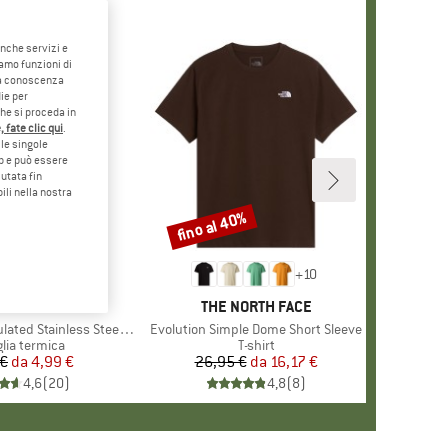
anche servizi e
iamo funzioni di
o a conoscenza
ie per
che si proceda in
 fate clic qui
.
le singole
eb e può essere
utata fin
ili nella nostra
fino al 40%
Sconto
+
10
MARCHIO
STOIC
MARCHIO
THE NORTH FACE
 Stainless Steel Bottle 500
Articolo
Evolution Simple Dome Short Sleeve
o di prodotti
glia termica
Gruppo di prodotti
T-shirt
 €
da
Prezzo
Prezzo ridotto
4,99 €
26,95 €
da
Prezzo
Prezzo ridotto
16,17 €
4,6
(
20
)
4,8
(
8
)