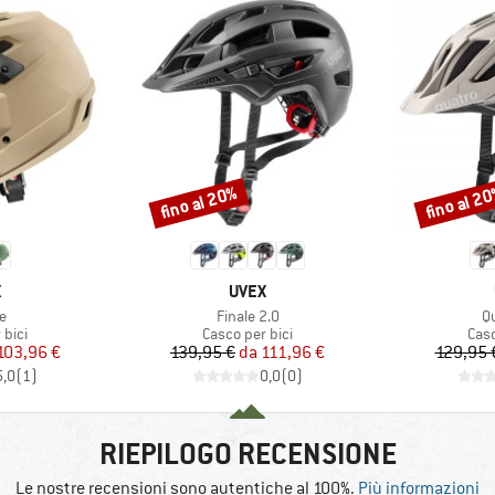
fino al 20%
fino al 2
Sconto
Sconto
CHIO
MARCHIO
X
UVEX
o
Articolo
Ar
e
Finale 2.0
Q
 prodotti
Gruppo di prodotti
Grup
 bici
Casco per bici
Casc
ezzo
ezzo ridotto
Prezzo
Prezzo ridotto
103,96 €
139,95 €
da
111,96 €
129,95 
5,0
(
1
)
0,0
(
0
)
RIEPILOGO RECENSIONE
Le nostre recensioni sono autentiche al 100%.
Più informazioni