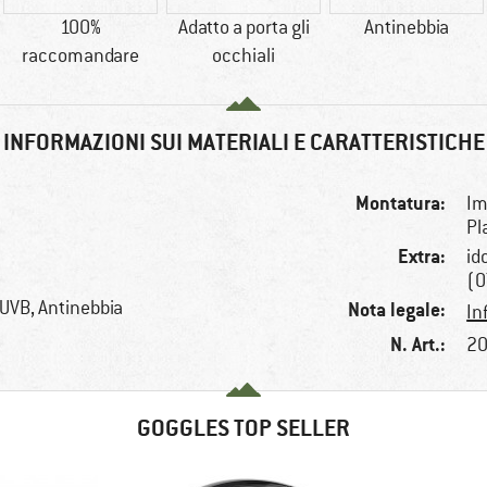
100%
Adatto a porta gli
Antinebbia
raccomandare
occhiali
INFORMAZIONI SUI MATERIALI E CARATTERISTICHE
Montatura:
Im
Pl
Extra:
id
(O
 UVB, Antinebbia
Nota legale:
In
N. Art.:
20
GOGGLES TOP SELLER