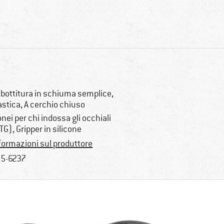
bottitura in schiuma semplice,
astica, A cerchio chiuso
onei per chi indossa gli occhiali
TG), Gripper in silicone
formazioni sul produttore
5-6237