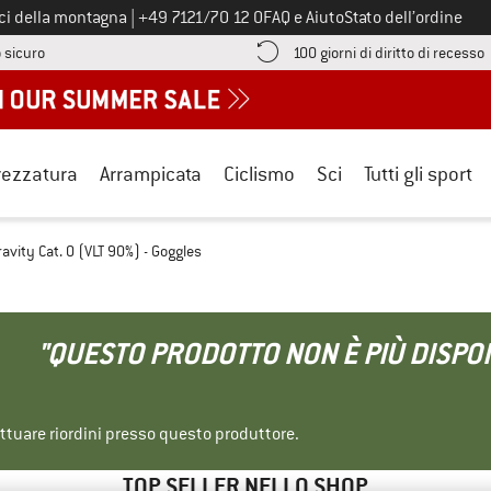
Chiamaci al numero
ici della montagna
|
+49 7121/70 12 0
FAQ e Aiuto
Stato dell’ordine
Qui trovi le informazioni di pagamento! Si apre in una casella informa
V
 sicuro
100 giorni di diritto di recesso
rezzatura
Arrampicata
Ciclismo
Sci
Tutti gli sport
ravity Cat. 0 (VLT 90%) - Goggles
"QUESTO PRODOTTO NON È PIÙ DISPON
ettuare riordini presso questo produttore.
TOP SELLER NELLO SHOP